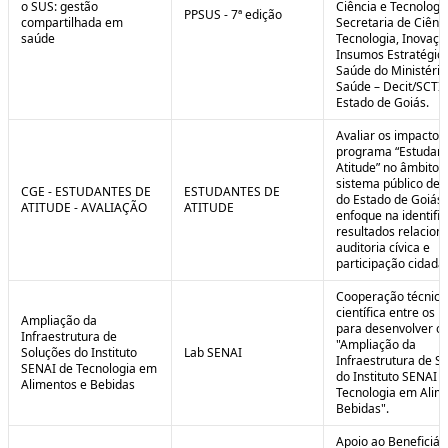
o SUS: gestão
Ciência e Tecnologi
PPSUS - 7ª edição
compartilhada em
Secretaria de Ciênci
saúde
Tecnologia, Inovaçã
Insumos Estratégic
Saúde do Ministério
Saúde – Decit/SCTI
Estado de Goiás.
Avaliar os impactos
programa “Estudant
Atitude” no âmbito 
sistema público de 
CGE - ESTUDANTES DE
ESTUDANTES DE
do Estado de Goiás
ATITUDE - AVALIAÇÃO
ATITUDE
enfoque na identifi
resultados relacion
auditoria cívica e
participação cidadã
Cooperação técnica
científica entre os 
Ampliação da
para desenvolver o 
Infraestrutura de
"Ampliação da
Soluções do Instituto
Lab SENAI
Infraestrutura de S
SENAI de Tecnologia em
do Instituto SENAI 
Alimentos e Bebidas
Tecnologia em Alim
Bebidas".
Apoio ao Beneficiár