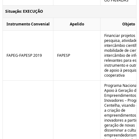
OU PRIVADAS
Situação: EXECUÇÃO
Instrumento Convenial
Apelido
Objeto
Financiar projetos d
pesquisa, atividade
intercâmbio científi
mobilidade de cienti
FAPEG-FAPESP 2019
FAPESP
intercâmbio de inf
relevantes para est
instrumento e outra
de apoio à pesquisa
cooperativa
Programa Nacional
Apoio à Geração de
Empreendimentos
Inovadores – Prog
Centelha, visando e
a criação de
empreendimentos
inovadores a partir 
geração de novas id
disseminar a cultur
empreendedorismo