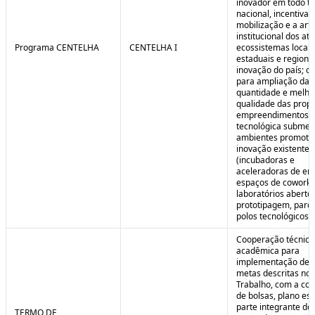
inovador em todo ter
nacional, incentivan
mobilização e a art
institucional dos at
Programa CENTELHA
CENTELHA I
ecossistemas locais
estaduais e regiona
inovação do país; co
para ampliação da
quantidade e melho
qualidade das prop
empreendimentos d
tecnológica submet
ambientes promoto
inovação existentes
(incubadoras e
aceleradoras de em
espaços de coworki
laboratórios aberto
prototipagem, parq
polos tecnológicos et
Cooperação técnica
acadêmica para
implementação de 
metas descritas no 
Trabalho, com a co
de bolsas, plano est
parte integrante do 
TERMO DE