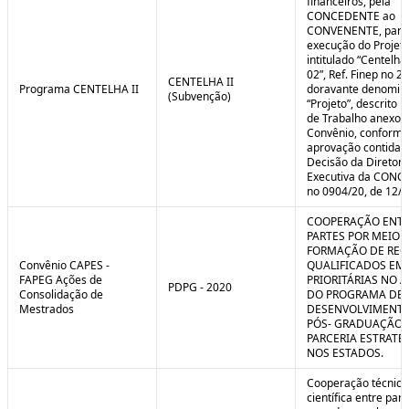
financeiros, pela
CONCEDENTE ao
CONVENENTE, para
execução do Projet
intitulado “Centelha
02”, Ref. Finep no 2
CENTELHA II
Programa CENTELHA II
doravante denomin
(Subvenção)
“Projeto”, descrito 
de Trabalho anexo a
Convênio, conforme
aprovação contida 
Decisão da Diretori
Executiva da CON
no 0904/20, de 12/1
COOPERAÇÃO ENTR
PARTES POR MEIO 
FORMAÇÃO DE REC
Convênio CAPES -
QUALIFICADOS EM
FAPEG Ações de
PRIORITÁRIAS NO 
PDPG - 2020
Consolidação de
DO PROGRAMA DE
Mestrados
DESENVOLVIMENT
PÓS- GRADUAÇÃO (
PARCERIA ESTRATÉ
NOS ESTADOS.
Cooperação técnica
científica entre par