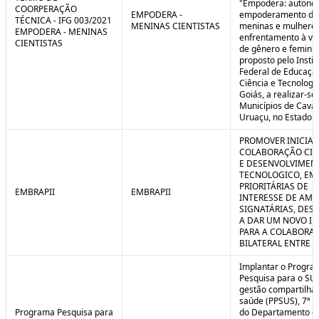
"Empodera: autono
COORPERAÇÃO
EMPODERA -
empoderamento de
TÉCNICA - IFG 003/2021
MENINAS CIENTISTAS
meninas e mulheres
EMPODERA - MENINAS
enfrentamento à vio
CIENTISTAS
de gênero e feminicí
proposto pelo Instit
Federal de Educaçã
Ciência e Tecnologi
Goiás, a realizar-se
Municípios de Caval
Uruaçu, no Estado d
PROMOVER INICIAT
COLABORAÇÃO CIE
E DESENVOLVIMEN
TECNOLOGICO, EM
PRIORITÁRIAS DE
EMBRAPII
EMBRAPII
INTERESSE DE AMB
SIGNATÁRIAS, DES
A DAR UM NOVO I
PARA A COLABORA
BILATERAL ENTRE 
Implantar o Progra
Pesquisa para o SU
gestão compartilha
saúde (PPSUS), 7ª E
Programa Pesquisa para
do Departamento d