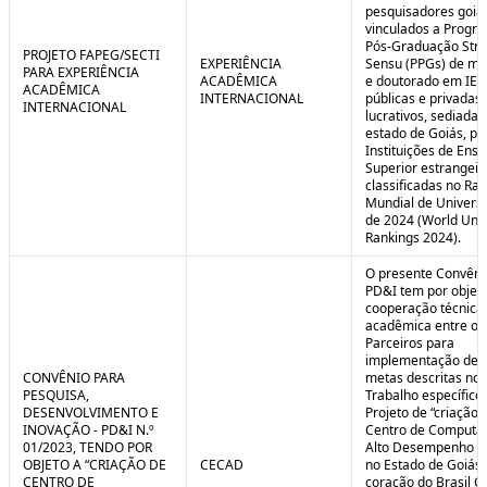
pesquisadores goia
vinculados a Progr
Pós-Graduação Stri
PROJETO FAPEG/SECTI
EXPERIÊNCIA
Sensu (PPGs) de me
PARA EXPERIÊNCIA
ACADÊMICA
e doutorado em IES
ACADÊMICA
INTERNACIONAL
públicas e privadas
INTERNACIONAL
lucrativos, sediadas
estado de Goiás, pa
Instituições de Ensi
Superior estrangei
classificadas no Ra
Mundial de Univers
de 2024 (World Univ
Rankings 2024).
O presente Convêni
PD&I tem por objet
cooperação técnica
acadêmica entre os
Parceiros para
implementação de 
CONVÊNIO PARA
metas descritas no 
PESQUISA,
Trabalho específico
DESENVOLVIMENTO E
Projeto de “criação 
INOVAÇÃO - PD&I N.º
Centro de Computa
01/2023, TENDO POR
Alto Desempenho (
OBJETO A “CRIAÇÃO DE
CECAD
no Estado de Goiás,
CENTRO DE
coração do Brasil Ce