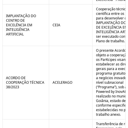
Cooperação técnica
científica entre os 
IMPLANTAÇÃO DO
para desenvolver o 
CENTRO DE
IMPLANTAÇÃO DO 
EXCELÊNCIA EM
CEIA
DE EXCELÊNCIA EM
INTELIGÊNCIA
INTELIGÊNCIA ARTI
ARTIFICIAL
ser executado conf
Plano de trabalho.
O presente Acordo 
objeto a cooperação
os ParKcipes visand
estabelecer as diret
gerais para a execu
programa gratuito 
ACORDO DE
a negócios inovado
COOPERAÇÃO TÉCNICA
ACELERAGO
nível subnacional
38/2023
(“Programa”), sob a
Powered by InovAtiv
realizado no municí
Goiânia, estado de 
conforme especific
estabelecidas no pl
trabalho anexo.
Transferência de re