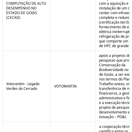
COMPUTAÇÃO DE ALTO
com a aquisição e
DESEMPENHO NO
instalação de um da
ESTADO DE GOIÁS
center com infraest
(CECAD)
completa e redunda
(certificação tier3) 
fornecimento de en
elétrica ininterrupta
refrigeração de pre
que comporte um s
de HPC de grande po
apoio a projetos de
pesquisas que pro
Conservação da
Biodiversidade no E
de Goiás, a ser exe
nos termos do Plan
Votorantim - Legado
Trabalho anexo, vis
VOTORANTIN
Verdes do Cerrado
transferência de re
financeiros, a gestã
administrativa e fin
e a execução técnic
projeto de pesquisa
desenvolvimento e
inovação – PD&I.
a cooperação técnic
científica entre os 