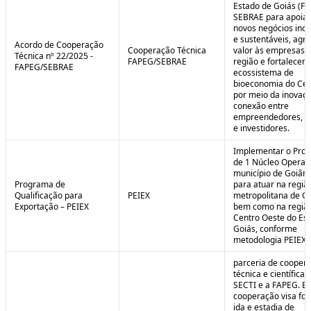
Estado de Goiás (F
SEBRAE para apoiar
novos negócios ino
e sustentáveis, agr
Acordo de Cooperação
Cooperação Técnica
valor às empresas 
Técnica nº 22/2025 -
FAPEG/SEBRAE
região e fortalecer 
FAPEG/SEBRAE
ecossistema de
bioeconomia do Cer
por meio da inovaçã
conexão entre
empreendedores, 
e investidores.
Implementar o Pro
de 1 Núcleo Operac
município de Goiâni
Programa de
para atuar na regiã
Qualificação para
PEIEX
metropolitana de Go
Exportação – PEIEX
bem como na regiã
Centro Oeste do Es
Goiás, conforme
metodologia PEIEX.
parceria de cooper
técnica e científica 
SECTI e a FAPEG. E
cooperação visa fo
ida e estadia de