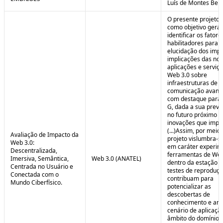
Luís de Montes Belo
O presente projeto
como objetivo geral
identificar os fatore
habilitadores para a
elucidação dos impa
implicações das no
aplicações e serviç
Web 3.0 sobre
infraestruturas de
comunicação avanç
com destaque para 
G, dada a sua preva
no futuro próximo e
inovações que impul
(...)Assim, por meio
Avaliação de Impacto da
projeto vislumbra-se
Web 3.0:
em caráter experim
Descentralizada,
ferramentas de Web
Imersiva, Semântica,
Web 3.0 (ANATEL)
dentro da estação 
Centrada no Usuário e
testes de reproduç
Conectada com o
contribuam para
Mundo Ciberfísico.
potencializar as
descobertas de
conhecimento e aná
cenário de aplicaçã
âmbito do domínio v