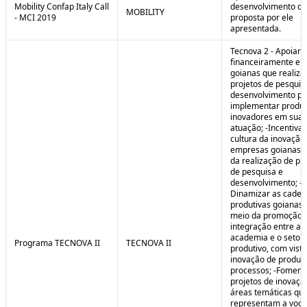
Mobility Confap Italy Call
desenvolvimento da
MOBILITY
- MCI 2019
proposta por ele
apresentada.
Tecnova 2 - Apoiar
financeiramente e
goianas que realiz
projetos de pesquis
desenvolvimento pa
implementar produ
inovadores em sua 
atuação; -Incentivar
cultura da inovação
empresas goianas 
da realização de pr
de pesquisa e
desenvolvimento; -
Dinamizar as cadei
produtivas goianas 
meio da promoção 
integração entre a
academia e o setor
Programa TECNOVA II
TECNOVA II
produtivo, com vista
inovação de produt
processos; -Foment
projetos de inovaç
áreas temáticas qu
representam a voc