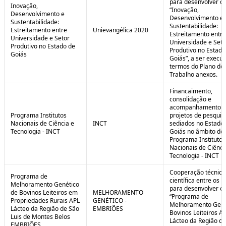
para desenvolver o 
Inovação,
“Inovação,
Desenvolvimento e
Desenvolvimento e
Sustentabilidade:
Sustentabilidade:
Estreitamento entre
Unievangélica 2020
Estreitamento entre
Universidade e Setor
Universidade e Seto
Produtivo no Estado de
Produtivo no Estado
Goiás
Goiás”, a ser execu
termos do Plano de
Trabalho anexos.
Financaimento,
consolidação e
acompanhamento d
Programa Institutos
projetos de pesquis
Nacionais de Ciência e
INCT
sediados no Estado
Tecnologia - INCT
Goiás no âmbito do
Programa Institutos
Nacionais de Ciênci
Tecnologia - INCT
Cooperação técnica
Programa de
científica entre os 
Melhoramento Genético
para desenvolver o
de Bovinos Leiteiros em
MELHORAMENTO
“Programa de
Propriedades Rurais APL
GENÉTICO -
Melhoramento Gené
Lácteo da Região de São
EMBRIÕES
Bovinos Leiteiros A
Luis de Montes Belos
Lácteo da Região d
EMBRIÕES