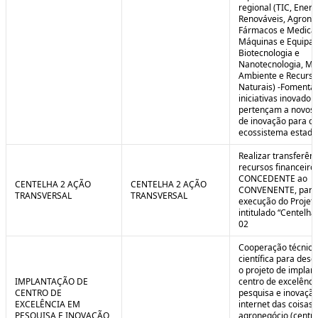
regional (TIC, Energ
Renováveis, Agrone
Fármacos e Medica
Máquinas e Equipa
Biotecnologia e
Nanotecnologia, Me
Ambiente e Recurso
Naturais) -Fomenta
iniciativas inovador
pertençam a novos
de inovação para o
ecossistema estadu
Realizar transferênc
recursos financeiros
CONCEDENTE ao
CENTELHA 2 AÇÃO
CENTELHA 2 AÇÃO
CONVENENTE, para
TRANSVERSAL
TRANSVERSAL
execução do Projet
intitulado “Centelha
02
Cooperação técnica
científica para dese
o projeto de implan
IMPLANTAÇÃO DE
centro de excelênc
CENTRO DE
pesquisa e inovaçã
EXCELÊNCIA EM
internet das coisas 
PESQUISA E INOVAÇÃO
agronegócio (centro