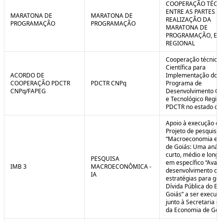
COOPERAÇÃO TÉCN
ENTRE AS PARTES P
MARATONA DE
MARATONA DE
REALIZAÇÃO DA
PROGRAMAÇÃO
PROGRAMAÇÃO
MARATONA DE
PROGRAMAÇÃO, EM
REGIONAL
Cooperação técnica
Científica para
ACORDO DE
Implementação do
COOPERAÇÃO PDCTR
PDCTR CNPq
Programa de
CNPq/FAPEG
Desenvolvimento Cie
e Tecnológico Region
PDCTR no estado de
Apoio à execução d
Projeto de pesquisa
“Macroeconomia e 
de Goiás: Uma anál
curto, médio e longo
PESQUISA
em específico “Aval
IMB 3
MACROECONÔMICA -
desenvolvimento de
IA
estratégias para ge
Dívida Pública do E
Goiás” a ser execut
junto à Secretaria 
da Economia de Goi