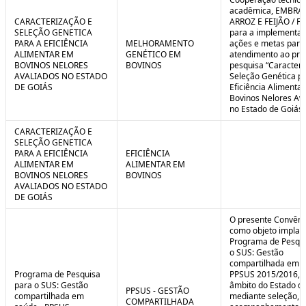
C
n
acadêmica, EMBRA
o
t
CARACTERIZAÇÃO E
ARROZ E FEIJÃO / F
n
r
SELEÇÃO GENETICA
para a implementaç
t
o
PARA A EFICIÊNCIA
MELHORAMENTO
ações e metas para
r
l
ALIMENTAR EM
GENÉTICO EM
atendimento ao pro
o
B
BOVINOS NELORES
BOVINOS
pesquisa “Caracteri
l
r
AVALIADOS NO ESTADO
Seleção Genética p
e
e
DE GOIÁS
Eficiência Alimenta
:
a
Bovinos Nelores Av
S
k
no Estado de Goiás”
i
t
CARACTERIZAÇÃO E
u
SELEÇÃO GENETICA
a
PARA A EFICIÊNCIA
EFICIÊNCIA
ç
ALIMENTAR EM
ALIMENTAR EM
ã
BOVINOS NELORES
BOVINOS
o
AVALIADOS NO ESTADO
DE GOIÁS
O presente Convêni
como objeto implan
Programa de Pesqui
o SUS: Gestão
compartilhada em s
Programa de Pesquisa
PPSUS 2015/2016, 
para o SUS: Gestão
âmbito do Estado de
PPSUS - GESTÃO
compartilhada em
mediante seleção, a
COMPARTILHADA