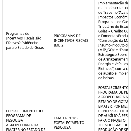
Implementação de 
metas descritas nos
de Trabalho “Avalia
Impactos Econômic
Programas de Gast
Tributário do Estad
Goiás – Crédito Ou
Programas de
PROGRAMAS DE
e Fomentar/Produzir
Incentivos Fiscais são
INCENTIVOS FISCAIS -
“Construção da Matr
Efetivos? Evidências
IMB 2
Insumo-Produto de 
para o Estado de Goiás
(MIP_GO)” e “Estudo
Estratégico Sobre S
de Armazenamento
Energia e Veículos
Elétricos”, com a c
de auxílio e implem
de bolsas,
FORTALECIMENTO 
PROGRAMA DE PES
AGROPECUÁRIA NO
ESTADO DE GOIÁS 
EMATER, POR MEIO
FORLALECIMENTO DO
CONCESSÃO DE BO
PROGRAMA DE
DE AUXÍLIO À PESQ
EMATER 2018 -
PESQUISA
PARA O PROJETO
FORTALECIMENTO
AGROPECUARIA DA
TECNOLOGIAS DE
PESQUISA
EMATER NO ESTADO DE
PRODUÇÃO DE SE