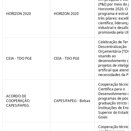
(P&I) por meio do 
Horizonte 2020. O
HORIZON 2020
HORIZON 2020
programa é estrut
três pilares: excelên
científica, liderança
industrial e desafio
promovida pela UE.
Celebração de Ter
Descentralização
Orçamentária [TDO
visando ao
CEIA - TDO PGE
CEIA - TDO PGE
desenvolvimento de
projetos de inteligê
artificial que atend
necessidades da PG
Cooperação técnica
Científica para o
Desenvolvimento d
ACORDO DE
programas de pós-
COOPERAÇÃO
CAPES/FAPEG - Bolsas
graduação stricto 
CAPES/FAPEG
Instituições de Ensi
Superior do Estado 
Goiás
Cooperação técnica