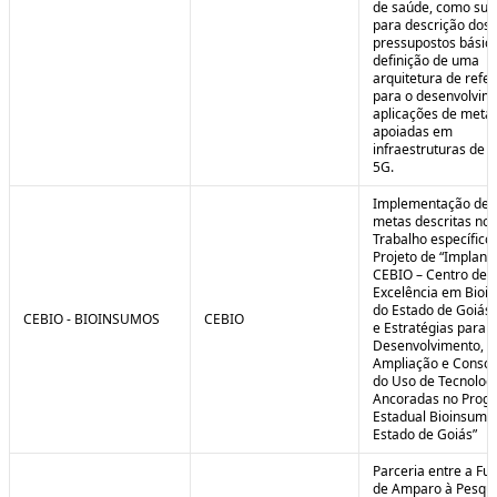
de saúde, como sub
para descrição dos
pressupostos básic
definição de uma
arquitetura de refe
para o desenvolvim
aplicações de meta
apoiadas em
infraestruturas de 
5G.
Implementação de 
metas descritas no 
Trabalho específico
Projeto de “Implant
CEBIO – Centro de
Excelência em Bioi
do Estado de Goiás 
CEBIO - BIOINSUMOS
CEBIO
e Estratégias para o
Desenvolvimento,
Ampliação e Consol
do Uso de Tecnolog
Ancoradas no Prog
Estadual Bioinsumo
Estado de Goiás”
Parceria entre a Fu
de Amparo à Pesqui