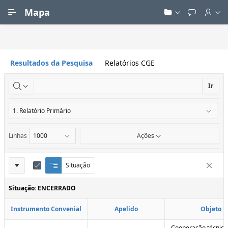
Ir para Conteúdo Principal
Mapa
Resultados da Pesquisa
Relatórios CGE
Ir
Linhas
Ações
Definições
Situação
Q
E
Remove
u
d
do
e
i
Situação: ENCERRADO
Relatório
b
t
r
a
Instrumento Convenial
Apelido
Objeto
a
r
d
C
e
o
Cooperação técnica