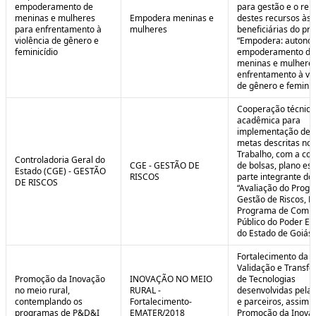
empoderamento de
para gestão e o rep
meninas e mulheres
Empodera meninas e
destes recursos às
para enfrentamento à
mulheres
beneficiárias do pro
violência de gênero e
“Empodera: autono
feminicídio
empoderamento de
meninas e mulheres
enfrentamento à vio
de gênero e feminicí
Cooperação técnica
acadêmica para
implementação de 
metas descritas no 
Trabalho, com a co
Controladoria Geral do
CGE - GESTÃO DE
de bolsas, plano est
Estado (CGE) - GESTÃO
RISCOS
parte integrante do 
DE RISCOS
“Avaliação do Prog
Gestão de Riscos, Ei
Programa de Compl
Público do Poder Ex
do Estado de Goiás”
Fortalecimento da P
Validação e Transfe
Promoção da Inovação
INOVAÇÃO NO MEIO
de Tecnologias
no meio rural,
RURAL -
desenvolvidas pela
contemplando os
Fortalecimento-
e parceiros, assim 
programas de P&D&I
EMATER/2018
Promoção da Inova