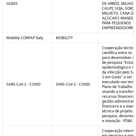
GOIÁS
DE ARROZ, MILHO, F
CAUPI, SOJA, SORG
MILHETO, CANA DE
AÇÚCAR E MANDI
PARA PEQUENOS
EMPREENDEDORES 
Mobility CONFAP Italy
MOBILITY
Cooperação técnica
científica entre os 
para desenvolver o 
de pesquisa "Estud
epidemiológico e m
da infecção pelo SA
2 em Goiás" a ser
executado nos term
SARS-CoV-2 - COVID
SARS-CoV-2 - COVID
Plano de Trabalho a
visando a transferê
recursos financeiros
gestão administrati
financeira e a exec
técnica de projeto d
pesquisa, desenvol
e inovação - PD&l.
Cooperação interna
em pesquisa e inov