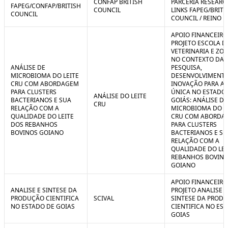
CONFAP BRITISH
PARCERIA RESEARC
FAPEG/CONFAP/BRITISH
COUNCIL
LINKS FAPEG/BRITI
COUNCIL
COUNCIL / REINO 
APOIO FINANCEIRO
PROJETO ESCOLA D
VETERINARIA E ZO
NO CONTEXTO DA
ANÁLISE DE
PESQUISA,
MICROBIOMA DO LEITE
DESENVOLVIMENTO
CRU COM ABORDAGEM
INOVAÇÃO PARA A
PARA CLUSTERS
ÚNICA NO ESTADO
ANÁLISE DO LEITE
BACTERIANOS E SUA
GOIÁS: ANÁLISE DE
CRU
RELAÇÃO COM A
MICROBIOMA DO L
QUALIDADE DO LEITE
CRU COM ABORDA
DOS REBANHOS
PARA CLUSTERS
BOVINOS GOIANO
BACTERIANOS E SU
RELAÇÃO COM A
QUALIDADE DO LEI
REBANHOS BOVIN
GOIANO
APOIO FINANCEIRO
ANALISE E SINTESE DA
PROJETO ANALISE E
PRODUÇÃO CIENTIFICA
SCIVAL
SINTESE DA PROD
NO ESTADO DE GOIAS
CIENTIFICA NO ES
GOIAS