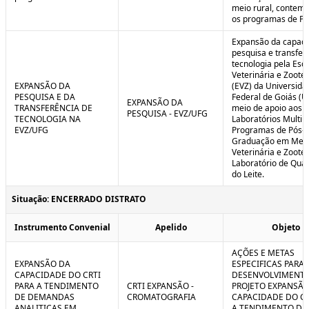
meio rural, contem
os programas de P
Expansão da capaci
pesquisa e transfer
tecnologia pela Esc
Veterinária e Zoote
EXPANSÃO DA
(EVZ) da Universida
PESQUISA E DA
Federal de Goiás (U
EXPANSÃO DA
TRANSFERÊNCIA DE
meio de apoio aos
PESQUISA - EVZ/UFG
TECNOLOGIA NA
Laboratórios Multiu
EVZ/UFG
Programas de Pós-
Graduação em Medi
Veterinária e Zoote
Laboratório de Qua
do Leite.
Situação: ENCERRADO DISTRATO
Instrumento Convenial
Apelido
Objeto
AÇÕES E METAS
EXPANSÃO DA
ESPECIFICAS PARA 
CAPACIDADE DO CRTI
DESENVOLVIMENT
PARA A TENDIMENTO
CRTI EXPANSÃO -
PROJETO EXPANSÃO
DE DEMANDAS
CROMATOGRAFIA
CAPACIDADE DO CR
ANALITICAS EM
A TENDIMENTO DE