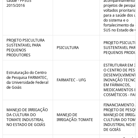
saúde - PPSUS
acompanhamento d
2015/2016
projetos de pesquis
voltados prioritari
para a saúde dos us
do sistema e o
fortalecimento da g
SUS no Estado de G
PROJETO PSICULTURA
PROJETO PSICULTU
SUSTENTAVEL PARA
PSICULTURA
SUSTENTAVEL PARA
PEQUENOS
PEQUENOS PRODU
PRODUTORES
ESTRUTURAR EM 3
O CENTRO DE PESQ
Estruturação do Centro
DESENVOLVIMENTO
de Pesquisa FARMATEC,
FARMATEC - UFG
INOVAÇÃO TECNOL
da Universidade Federal
EM FÁRMACOS,
de Goiás
MEDICAMENTOS E
COSMÉTICOS - FA
FINANCIAMENTO A
MANEJO DE IRRIGAÇÃO
PROJETO DE PESQU
DA CULTURA DO
MANEJO DE
MANEJO DE IRRIGA
TOMATE INDUSTRIAL
IRRIGAÇÃO: TOMATE
CULTURA DO TOMA
NO ESTADO DE GOIÁS
INDUSTRIAL NO ES
DE GOIÁS