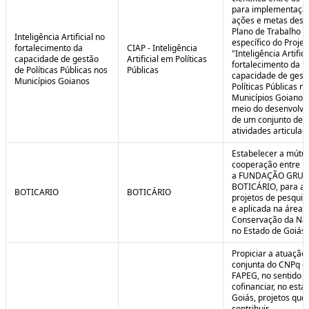
para implementaçã
ações e metas descr
Plano de Trabalho
Inteligência Artificial no
específico do Projet
fortalecimento da
CIAP - Inteligência
"Inteligência Artifici
capacidade de gestão
Artificial em Políticas
fortalecimento da
de Políticas Públicas nos
Públicas
capacidade de gest
Municípios Goianos
Políticas Públicas n
Municípios Goianos
meio do desenvolvi
de um conjunto de
atividades articulad
Estabelecer a mútu
cooperação entre F
a FUNDAÇÃO GRU
BOTICÁRIO, para ap
BOTICARIO
BOTICÁRIO
projetos de pesquis
e aplicada na área 
Conservação da Na
no Estado de Goiás.
Propiciar a atuação
conjunta do CNPq e
FAPEG, no sentido 
cofinanciar, no esta
Goiás, projetos que
contribuir