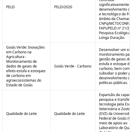
significativamente 
PELD
PELD/2020
desenvolvimento cie
e tecnológico do Paí
âmbito da Chamad
CNPq/MCTI/CONFA
FAPs/PELD nº 21/20
Pesquisa Ecológica 
Longa Duração.
Goiás Verde: Inovações
Desenvolver um sis
em Carbono na
monitoramento par
Agricultura -
gestão de gases de 
Monitoramento de
estufa e estoque de
dados de gases de
Goiás Verde - Carbono
carbono, bem como
efeito estufa e estoques
subsidiar o poder p
de carbono em
desenvolvimento de
agroecossistemas do
políticas públicas.
Estado de Goiás
Expansão da capaci
pesquisa e transfer
tecnologia pela Esc
Veterinária e Zoote
Qualidade do Leite
Qualidade do Leite
(EVZ) da Universida
Federal de Goiás (U
meio de apoio ao
Laboratório de Qua