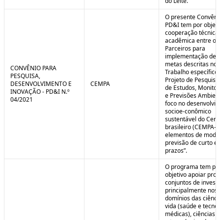
do Leite.
O presente Convêni
PD&I tem por objet
cooperação técnica
acadêmica entre os
Parceiros para
implementação de 
metas descritas no 
CONVÊNIO PARA
Trabalho específico
PESQUISA,
Projeto de Pesquisa
DESENVOLVIMENTO E
CEMPA
de Estudos, Monito
INOVAÇÃO - PD&I N.º
e Previsões Ambien
04/2021
foco no desenvolvi
socioe-conômico
sustentável do Cer
brasileiro (CEMPA-C
elementos de mode
previsão de curto e
prazos”.
O programa tem po
objetivo apoiar proj
conjuntos de invest
principalmente nos
domínios das ciênci
vida (saúde e tecno
médicas), ciências a