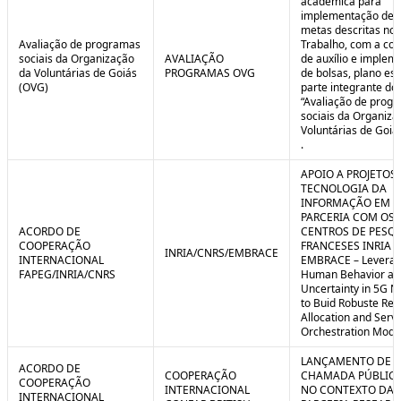
acadêmica para
implementação de 
metas descritas no 
Avaliação de programas
Trabalho, com a co
sociais da Organização
AVALIAÇÃO
de auxílio e implem
da Voluntárias de Goiás
PROGRAMAS OVG
de bolsas, plano est
(OVG)
parte integrante do 
“Avaliação de prog
sociais da Organiza
Voluntárias de Goiá
.
APOIO A PROJETOS
TECNOLOGIA DA
INFORMAÇÃO EM
PARCERIA COM OS
ACORDO DE
CENTROS DE PESQ
COOPERAÇÃO
FRANCESES INRIA E
INRIA/CNRS/EMBRACE
INTERNACIONAL
EMBRACE – Leverag
FAPEG/INRIA/CNRS
Human Behavior an
Uncertainty in 5G N
to Buid Robuste Re
Allocation and Serv
Orchestration Mode
LANÇAMENTO DE
ACORDO DE
COOPERAÇÃO
CHAMADA PÚBLICA
COOPERAÇÃO
INTERNACIONAL
NO CONTEXTO DA
INTERNACIONAL