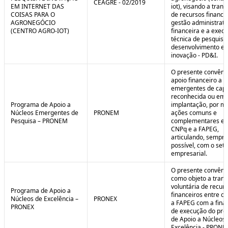
CEAGRE - 02/2019
EM INTERNET DAS
iot), visando a tran
COISAS PARA O
de recursos financei
AGRONEGÓCIO
gestão administrati
(CENTRO AGRO-IOT)
financeira e a exec
técnica de pesquisa
desenvolvimento e
inovação - PD&I.
O presente convênio
apoio financeiro a 
emergentes de cap
reconhecida ou em 
Programa de Apoio a
implantação, por m
Núcleos Emergentes de
PRONEM
ações comuns e
Pesquisa – PRONEM
complementares en
CNPq e a FAPEG,
articulando, sempr
possível, com o seto
empresarial.
O presente convêni
como objeto a trans
voluntária de recur
Programa de Apoio a
financeiros entre o
Núcleos de Excelência –
PRONEX
a FAPEG com a fina
PRONEX
de execução do pr
de Apoio a Núcleos
Excelência - PRONE