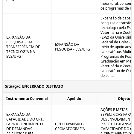
meio rural, contem
os programas de P
Expansão da capaci
pesquisa e transfer
tecnologia pela Esc
Veterinária e Zoote
EXPANSÃO DA
(EVZ) da Universida
PESQUISA E DA
Federal de Goiás (U
EXPANSÃO DA
TRANSFERÊNCIA DE
meio de apoio aos
PESQUISA - EVZ/UFG
TECNOLOGIA NA
Laboratórios Multiu
EVZ/UFG
Programas de Pós-
Graduação em Medi
Veterinária e Zoote
Laboratório de Qua
do Leite.
Situação: ENCERRADO DISTRATO
Instrumento Convenial
Apelido
Objeto
AÇÕES E METAS
EXPANSÃO DA
ESPECIFICAS PARA 
CAPACIDADE DO CRTI
DESENVOLVIMENT
PARA A TENDIMENTO
CRTI EXPANSÃO -
PROJETO EXPANSÃO
DE DEMANDAS
CROMATOGRAFIA
CAPACIDADE DO CR
ANALITICAS EM
A TENDIMENTO DE