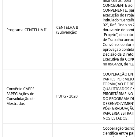
financeiros, pela
CONCEDENTE ao
CONVENENTE, para
execução do Projet
intitulado “Centelha
02”, Ref. Finep no 2
CENTELHA II
Programa CENTELHA II
doravante denomin
(Subvenção)
“Projeto”, descrito 
de Trabalho anexo a
Convênio, conforme
aprovação contida 
Decisão da Diretori
Executiva da CON
no 0904/20, de 12/1
COOPERAÇÃO ENTR
PARTES POR MEIO 
FORMAÇÃO DE REC
Convênio CAPES -
QUALIFICADOS EM
FAPEG Ações de
PRIORITÁRIAS NO 
PDPG - 2020
Consolidação de
DO PROGRAMA DE
Mestrados
DESENVOLVIMENT
PÓS- GRADUAÇÃO (
PARCERIA ESTRATÉ
NOS ESTADOS.
Cooperação técnica
científica entre par