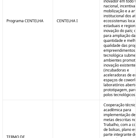
inovador em todo ter
nacional, incentivan
mobilização e a art
institucional dos at
Programa CENTELHA
CENTELHA I
ecossistemas locais
estaduais e regiona
inovação do país; co
para ampliação da
quantidade e melho
qualidade das prop
empreendimentos d
tecnológica submet
ambientes promoto
inovação existentes
(incubadoras e
aceleradoras de em
espaços de coworki
laboratórios aberto
prototipagem, parq
polos tecnológicos et
Cooperação técnica
acadêmica para
implementação de 
metas descritas no 
Trabalho, com a co
de bolsas, plano est
parte integrante do 
TERMO DE