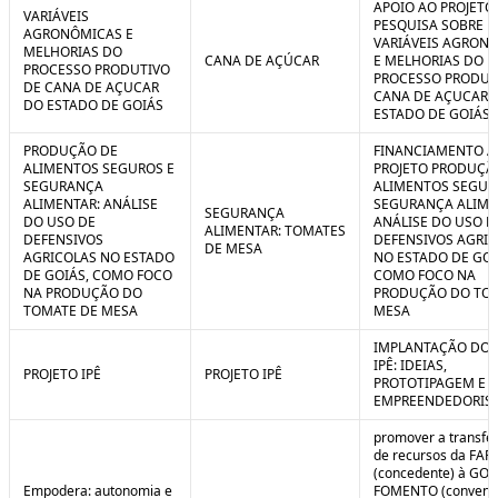
APOIO AO PROJETO
VARIÁVEIS
PESQUISA SOBRE
AGRONÔMICAS E
VARIÁVEIS AGRON
MELHORIAS DO
CANA DE AÇÚCAR
E MELHORIAS DO
PROCESSO PRODUTIVO
PROCESSO PRODUT
DE CANA DE AÇUCAR
CANA DE AÇUCAR 
DO ESTADO DE GOIÁS
ESTADO DE GOIÁS
PRODUÇÃO DE
FINANCIAMENTO A
ALIMENTOS SEGUROS E
PROJETO PRODUÇÃ
SEGURANÇA
ALIMENTOS SEGUR
ALIMENTAR: ANÁLISE
SEGURANÇA ALIME
SEGURANÇA
DO USO DE
ANÁLISE DO USO D
ALIMENTAR: TOMATES
DEFENSIVOS
DEFENSIVOS AGRI
DE MESA
AGRICOLAS NO ESTADO
NO ESTADO DE GOI
DE GOIÁS, COMO FOCO
COMO FOCO NA
NA PRODUÇÃO DO
PRODUÇÃO DO TO
TOMATE DE MESA
MESA
IMPLANTAÇÃO DO 
IPÊ: IDEIAS,
PROJETO IPÊ
PROJETO IPÊ
PROTOTIPAGEM E
EMPREENDEDORIS
promover a transfe
de recursos da FAP
(concedente) à GOI
Empodera: autonomia e
FOMENTO (convene