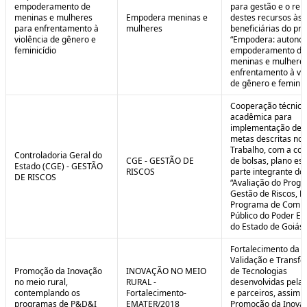
empoderamento de
para gestão e o rep
meninas e mulheres
Empodera meninas e
destes recursos às
para enfrentamento à
mulheres
beneficiárias do pro
violência de gênero e
“Empodera: autono
feminicídio
empoderamento de
meninas e mulheres
enfrentamento à vio
de gênero e feminicí
Cooperação técnica
acadêmica para
implementação de 
metas descritas no 
Trabalho, com a co
Controladoria Geral do
CGE - GESTÃO DE
de bolsas, plano est
Estado (CGE) - GESTÃO
RISCOS
parte integrante do 
DE RISCOS
“Avaliação do Prog
Gestão de Riscos, Ei
Programa de Compl
Público do Poder Ex
do Estado de Goiás”
Fortalecimento da P
Validação e Transfe
Promoção da Inovação
INOVAÇÃO NO MEIO
de Tecnologias
no meio rural,
RURAL -
desenvolvidas pela
contemplando os
Fortalecimento-
e parceiros, assim 
programas de P&D&I
EMATER/2018
Promoção da Inova