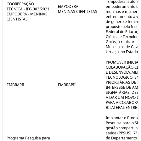
"Empodera: autono
COORPERAÇÃO
EMPODERA -
empoderamento de
TÉCNICA - IFG 003/2021
MENINAS CIENTISTAS
meninas e mulheres
EMPODERA - MENINAS
enfrentamento à vio
CIENTISTAS
de gênero e feminicí
proposto pelo Instit
Federal de Educaçã
Ciência e Tecnologi
Goiás, a realizar-se
Municípios de Caval
Uruaçu, no Estado d
PROMOVER INICIAT
COLABORAÇÃO CIE
E DESENVOLVIMEN
TECNOLOGICO, EM
PRIORITÁRIAS DE
EMBRAPII
EMBRAPII
INTERESSE DE AMB
SIGNATÁRIAS, DES
A DAR UM NOVO I
PARA A COLABORA
BILATERAL ENTRE 
Implantar o Progra
Pesquisa para o SU
gestão compartilha
saúde (PPSUS), 7ª E
Programa Pesquisa para
do Departamento d