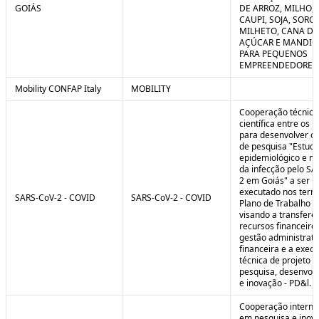
GOIÁS
DE ARROZ, MILHO, F
CAUPI, SOJA, SORG
MILHETO, CANA DE
AÇÚCAR E MANDI
PARA PEQUENOS
EMPREENDEDORES 
Mobility CONFAP Italy
MOBILITY
Cooperação técnica
científica entre os 
para desenvolver o 
de pesquisa "Estud
epidemiológico e m
da infecção pelo SA
2 em Goiás" a ser
executado nos term
SARS-CoV-2 - COVID
SARS-CoV-2 - COVID
Plano de Trabalho a
visando a transferê
recursos financeiros
gestão administrati
financeira e a exec
técnica de projeto d
pesquisa, desenvol
e inovação - PD&l.
Cooperação interna
em pesquisa e inov