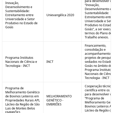
para desenvolver o 
Inovação,
“Inovação,
Desenvolvimento e
Desenvolvimento e
Sustentabilidade:
Sustentabilidade:
Estreitamento entre
Unievangélica 2020
Estreitamento entre
Universidade e Setor
Universidade e Seto
Produtivo no Estado de
Produtivo no Estado
Goiás
Goiás”, a ser execu
termos do Plano de
Trabalho anexos.
Financaimento,
consolidação e
acompanhamento d
Programa Institutos
projetos de pesquis
Nacionais de Ciência e
INCT
sediados no Estado
Tecnologia - INCT
Goiás no âmbito do
Programa Institutos
Nacionais de Ciênci
Tecnologia - INCT
Cooperação técnica
Programa de
científica entre os 
Melhoramento Genético
para desenvolver o
de Bovinos Leiteiros em
MELHORAMENTO
“Programa de
Propriedades Rurais APL
GENÉTICO -
Melhoramento Gené
Lácteo da Região de São
EMBRIÕES
Bovinos Leiteiros A
Luis de Montes Belos
Lácteo da Região d
EMBRIÕES