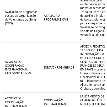
acadêmica para
implementação de 
metas descritas no 
Avaliação de programas
Trabalho, com a co
sociais da Organização
AVALIAÇÃO
de auxílio e implem
da Voluntárias de Goiás
PROGRAMAS OVG
de bolsas, plano est
(OVG)
parte integrante do 
“Avaliação de prog
sociais da Organiza
Voluntárias de Goiá
.
APOIO A PROJETOS
TECNOLOGIA DA
INFORMAÇÃO EM
PARCERIA COM OS
ACORDO DE
CENTROS DE PESQ
COOPERAÇÃO
FRANCESES INRIA E
INRIA/CNRS/EMBRACE
INTERNACIONAL
EMBRACE – Leverag
FAPEG/INRIA/CNRS
Human Behavior an
Uncertainty in 5G N
to Buid Robuste Re
Allocation and Serv
Orchestration Mode
LANÇAMENTO DE
ACORDO DE
COOPERAÇÃO
CHAMADA PÚBLICA
COOPERAÇÃO
INTERNACIONAL
NO CONTEXTO DA
INTERNACIONAL