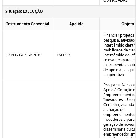
OU PRIVADAS
Situação: EXECUÇÃO
Instrumento Convenial
Apelido
Objeto
Financiar projetos d
pesquisa, atividade
intercâmbio científi
mobilidade de cienti
FAPEG-FAPESP 2019
FAPESP
intercâmbio de inf
relevantes para est
instrumento e outra
de apoio à pesquisa
cooperativa
Programa Nacional
Apoio à Geração de
Empreendimentos
Inovadores – Prog
Centelha, visando e
a criação de
empreendimentos
inovadores a partir 
geração de novas id
disseminar a cultur
empreendedorismo