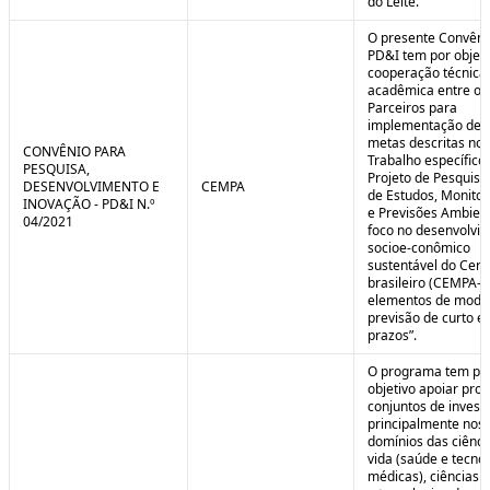
do Leite.
O presente Convêni
PD&I tem por objet
cooperação técnica
acadêmica entre os
Parceiros para
implementação de 
metas descritas no 
CONVÊNIO PARA
Trabalho específico
PESQUISA,
Projeto de Pesquisa
DESENVOLVIMENTO E
CEMPA
de Estudos, Monito
INOVAÇÃO - PD&I N.º
e Previsões Ambien
04/2021
foco no desenvolvi
socioe-conômico
sustentável do Cer
brasileiro (CEMPA-C
elementos de mode
previsão de curto e
prazos”.
O programa tem po
objetivo apoiar proj
conjuntos de invest
principalmente nos
domínios das ciênci
vida (saúde e tecno
médicas), ciências a