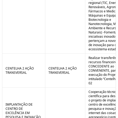
regional (TIC, Energ
Renováveis, Agrone
Fármacos e Medica
Máquinas e Equipa
Biotecnologia e
Nanotecnologia, Me
Ambiente e Recurso
Naturais) -Fomenta
iniciativas inovador
pertençam a novos
de inovação para o
ecossistema estadu
Realizar transferênc
recursos financeiros
CONCEDENTE ao
CENTELHA 2 AÇÃO
CENTELHA 2 AÇÃO
CONVENENTE, para
TRANSVERSAL
TRANSVERSAL
execução do Projet
intitulado “Centelha
02
Cooperação técnica
científica para dese
o projeto de implan
IMPLANTAÇÃO DE
centro de excelênc
CENTRO DE
pesquisa e inovaçã
EXCELÊNCIA EM
internet das coisas 
PESQUISA E INOVAÇÃO
agronegócio (centro