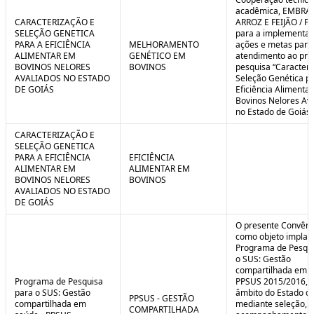
C
n
acadêmica, EMBRA
o
t
CARACTERIZAÇÃO E
ARROZ E FEIJÃO / F
n
r
SELEÇÃO GENETICA
para a implementaç
t
o
PARA A EFICIÊNCIA
MELHORAMENTO
ações e metas para
r
l
ALIMENTAR EM
GENÉTICO EM
atendimento ao pro
o
B
BOVINOS NELORES
BOVINOS
pesquisa “Caracteri
l
r
AVALIADOS NO ESTADO
Seleção Genética p
e
e
DE GOIÁS
Eficiência Alimenta
:
a
Bovinos Nelores Av
S
k
no Estado de Goiás”
i
t
CARACTERIZAÇÃO E
u
SELEÇÃO GENETICA
a
PARA A EFICIÊNCIA
EFICIÊNCIA
ç
ALIMENTAR EM
ALIMENTAR EM
ã
BOVINOS NELORES
BOVINOS
o
AVALIADOS NO ESTADO
DE GOIÁS
O presente Convêni
como objeto implan
Programa de Pesqui
o SUS: Gestão
compartilhada em s
Programa de Pesquisa
PPSUS 2015/2016, 
para o SUS: Gestão
âmbito do Estado de
PPSUS - GESTÃO
compartilhada em
mediante seleção, a
COMPARTILHADA