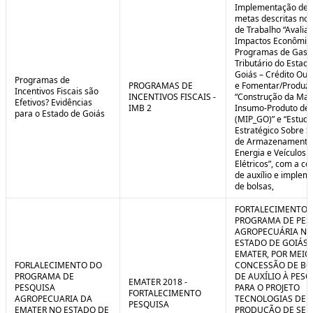
Implementação de 
metas descritas nos
de Trabalho “Avalia
Impactos Econômic
Programas de Gast
Tributário do Estad
Goiás – Crédito Ou
Programas de
PROGRAMAS DE
e Fomentar/Produzir
Incentivos Fiscais são
INCENTIVOS FISCAIS -
“Construção da Matr
Efetivos? Evidências
IMB 2
Insumo-Produto de 
para o Estado de Goiás
(MIP_GO)” e “Estudo
Estratégico Sobre S
de Armazenamento
Energia e Veículos
Elétricos”, com a c
de auxílio e implem
de bolsas,
FORTALECIMENTO 
PROGRAMA DE PES
AGROPECUÁRIA NO
ESTADO DE GOIÁS 
EMATER, POR MEIO
FORLALECIMENTO DO
CONCESSÃO DE BO
PROGRAMA DE
DE AUXÍLIO À PESQ
EMATER 2018 -
PESQUISA
PARA O PROJETO
FORTALECIMENTO
AGROPECUARIA DA
TECNOLOGIAS DE
PESQUISA
EMATER NO ESTADO DE
PRODUÇÃO DE SE