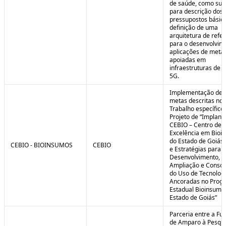
de saúde, como sub
para descrição dos
pressupostos básic
definição de uma
arquitetura de refe
para o desenvolvim
aplicações de meta
apoiadas em
infraestruturas de 
5G.
Implementação de 
metas descritas no 
Trabalho específico
Projeto de “Implant
CEBIO – Centro de
Excelência em Bioi
do Estado de Goiás 
CEBIO - BIOINSUMOS
CEBIO
e Estratégias para o
Desenvolvimento,
Ampliação e Consol
do Uso de Tecnolog
Ancoradas no Prog
Estadual Bioinsumo
Estado de Goiás”
Parceria entre a Fu
de Amparo à Pesqui