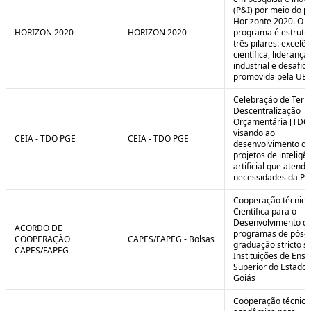
(P&I) por meio do 
Horizonte 2020. O
HORIZON 2020
HORIZON 2020
programa é estrut
três pilares: excelên
científica, liderança
industrial e desafio
promovida pela UE.
Celebração de Ter
Descentralização
Orçamentária [TDO
visando ao
CEIA - TDO PGE
CEIA - TDO PGE
desenvolvimento de
projetos de inteligê
artificial que atend
necessidades da PG
Cooperação técnica
Científica para o
Desenvolvimento d
ACORDO DE
programas de pós-
COOPERAÇÃO
CAPES/FAPEG - Bolsas
graduação stricto 
CAPES/FAPEG
Instituições de Ensi
Superior do Estado 
Goiás
Cooperação técnica