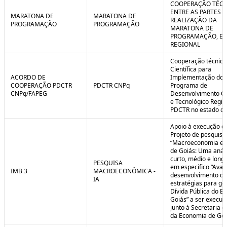
COOPERAÇÃO TÉCN
ENTRE AS PARTES P
MARATONA DE
MARATONA DE
REALIZAÇÃO DA
PROGRAMAÇÃO
PROGRAMAÇÃO
MARATONA DE
PROGRAMAÇÃO, EM
REGIONAL
Cooperação técnica
Científica para
ACORDO DE
Implementação do
COOPERAÇÃO PDCTR
PDCTR CNPq
Programa de
CNPq/FAPEG
Desenvolvimento Cie
e Tecnológico Region
PDCTR no estado de
Apoio à execução d
Projeto de pesquisa
“Macroeconomia e 
de Goiás: Uma anál
curto, médio e longo
PESQUISA
em específico “Aval
IMB 3
MACROECONÔMICA -
desenvolvimento de
IA
estratégias para ge
Dívida Pública do E
Goiás” a ser execut
junto à Secretaria 
da Economia de Goi