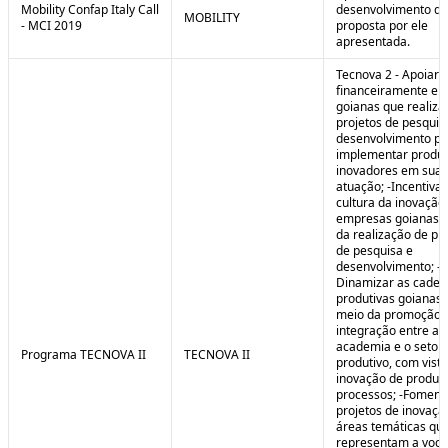
Mobility Confap Italy Call
desenvolvimento da
MOBILITY
- MCI 2019
proposta por ele
apresentada.
Tecnova 2 - Apoiar
financeiramente e
goianas que realiz
projetos de pesquis
desenvolvimento pa
implementar produ
inovadores em sua 
atuação; -Incentivar
cultura da inovação
empresas goianas 
da realização de pr
de pesquisa e
desenvolvimento; -
Dinamizar as cadei
produtivas goianas 
meio da promoção 
integração entre a
academia e o setor
Programa TECNOVA II
TECNOVA II
produtivo, com vista
inovação de produt
processos; -Foment
projetos de inovaç
áreas temáticas qu
representam a voc