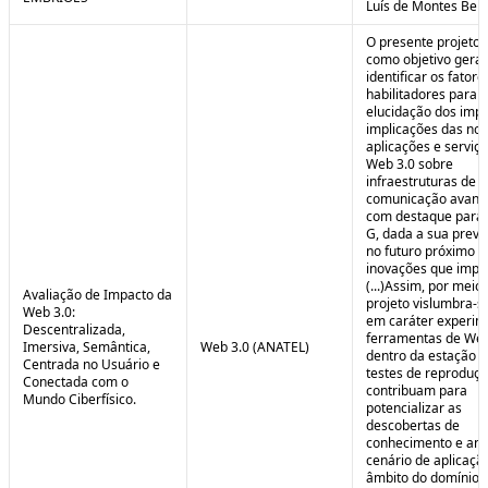
Luís de Montes Belo
O presente projeto
como objetivo geral
identificar os fatore
habilitadores para a
elucidação dos impa
implicações das no
aplicações e serviç
Web 3.0 sobre
infraestruturas de
comunicação avanç
com destaque para 
G, dada a sua preva
no futuro próximo e
inovações que impul
(...)Assim, por meio
Avaliação de Impacto da
projeto vislumbra-se
Web 3.0:
em caráter experim
Descentralizada,
ferramentas de Web
Imersiva, Semântica,
Web 3.0 (ANATEL)
dentro da estação 
Centrada no Usuário e
testes de reproduç
Conectada com o
contribuam para
Mundo Ciberfísico.
potencializar as
descobertas de
conhecimento e aná
cenário de aplicaçã
âmbito do domínio v