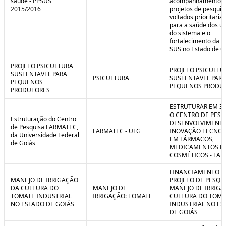
saúde - PPSUS
acompanhamento d
2015/2016
projetos de pesquis
voltados prioritari
para a saúde dos us
do sistema e o
fortalecimento da g
SUS no Estado de G
PROJETO PSICULTURA
PROJETO PSICULTU
SUSTENTAVEL PARA
PSICULTURA
SUSTENTAVEL PARA
PEQUENOS
PEQUENOS PRODU
PRODUTORES
ESTRUTURAR EM 3
O CENTRO DE PESQ
Estruturação do Centro
DESENVOLVIMENTO
de Pesquisa FARMATEC,
FARMATEC - UFG
INOVAÇÃO TECNOL
da Universidade Federal
EM FÁRMACOS,
de Goiás
MEDICAMENTOS E
COSMÉTICOS - FA
FINANCIAMENTO A
MANEJO DE IRRIGAÇÃO
PROJETO DE PESQU
DA CULTURA DO
MANEJO DE
MANEJO DE IRRIGA
TOMATE INDUSTRIAL
IRRIGAÇÃO: TOMATE
CULTURA DO TOMA
NO ESTADO DE GOIÁS
INDUSTRIAL NO ES
DE GOIÁS