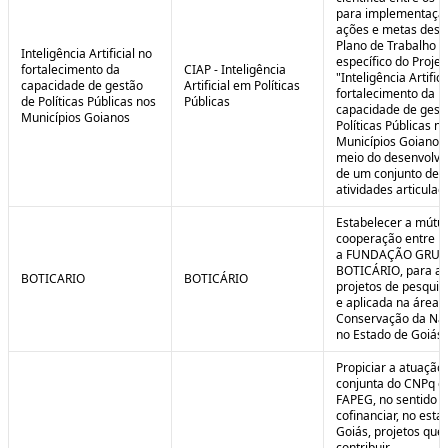
para implementaçã
ações e metas descr
Plano de Trabalho
Inteligência Artificial no
específico do Projet
fortalecimento da
CIAP - Inteligência
"Inteligência Artifici
capacidade de gestão
Artificial em Políticas
fortalecimento da
de Políticas Públicas nos
Públicas
capacidade de gest
Municípios Goianos
Políticas Públicas n
Municípios Goianos
meio do desenvolvi
de um conjunto de
atividades articulad
Estabelecer a mútu
cooperação entre F
a FUNDAÇÃO GRU
BOTICÁRIO, para ap
BOTICARIO
BOTICÁRIO
projetos de pesquis
e aplicada na área 
Conservação da Na
no Estado de Goiás.
Propiciar a atuação
conjunta do CNPq e
FAPEG, no sentido 
cofinanciar, no esta
Goiás, projetos que
contribuir