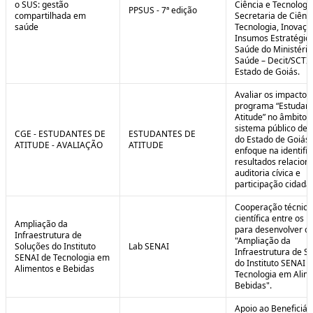
o SUS: gestão
Ciência e Tecnologi
PPSUS - 7ª edição
compartilhada em
Secretaria de Ciênci
saúde
Tecnologia, Inovaçã
Insumos Estratégic
Saúde do Ministério
Saúde – Decit/SCTI
Estado de Goiás.
Avaliar os impactos
programa “Estudant
Atitude” no âmbito 
sistema público de 
CGE - ESTUDANTES DE
ESTUDANTES DE
do Estado de Goiás
ATITUDE - AVALIAÇÃO
ATITUDE
enfoque na identifi
resultados relacion
auditoria cívica e
participação cidadã
Cooperação técnica
científica entre os 
Ampliação da
para desenvolver o 
Infraestrutura de
"Ampliação da
Soluções do Instituto
Lab SENAI
Infraestrutura de S
SENAI de Tecnologia em
do Instituto SENAI 
Alimentos e Bebidas
Tecnologia em Alim
Bebidas".
Apoio ao Beneficiár