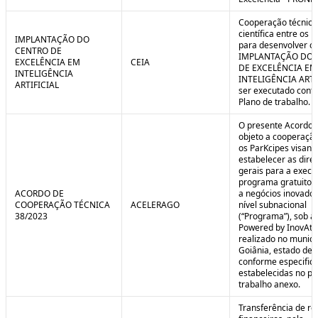
Cooperação técnica
científica entre os 
IMPLANTAÇÃO DO
para desenvolver o 
CENTRO DE
IMPLANTAÇÃO DO 
EXCELÊNCIA EM
CEIA
DE EXCELÊNCIA EM
INTELIGÊNCIA
INTELIGÊNCIA ARTI
ARTIFICIAL
ser executado conf
Plano de trabalho.
O presente Acordo 
objeto a cooperação
os ParKcipes visand
estabelecer as diret
gerais para a execu
programa gratuito 
ACORDO DE
a negócios inovado
COOPERAÇÃO TÉCNICA
ACELERAGO
nível subnacional
38/2023
(“Programa”), sob a
Powered by InovAtiv
realizado no municí
Goiânia, estado de 
conforme especific
estabelecidas no pl
trabalho anexo.
Transferência de re