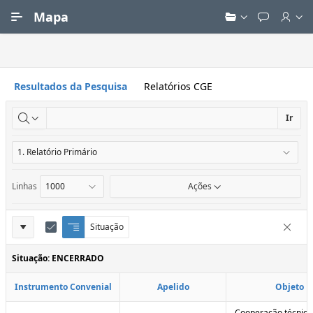
Ir para Conteúdo Principal
Mapa
Resultados da Pesquisa
Relatórios CGE
Ir
Linhas
Ações
Definições
Situação
Q
E
Remove
u
d
do
e
i
Situação: ENCERRADO
Relatório
b
t
r
a
Instrumento Convenial
Apelido
Objeto
a
r
d
C
e
o
Cooperação técnica