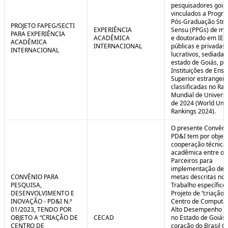
pesquisadores goia
vinculados a Progr
Pós-Graduação Stri
PROJETO FAPEG/SECTI
EXPERIÊNCIA
Sensu (PPGs) de me
PARA EXPERIÊNCIA
ACADÊMICA
e doutorado em IES
ACADÊMICA
INTERNACIONAL
públicas e privadas
INTERNACIONAL
lucrativos, sediadas
estado de Goiás, pa
Instituições de Ensi
Superior estrangei
classificadas no Ra
Mundial de Univers
de 2024 (World Univ
Rankings 2024).
O presente Convêni
PD&I tem por objet
cooperação técnica
acadêmica entre os
Parceiros para
implementação de 
CONVÊNIO PARA
metas descritas no 
PESQUISA,
Trabalho específico
DESENVOLVIMENTO E
Projeto de “criação 
INOVAÇÃO - PD&I N.º
Centro de Computa
01/2023, TENDO POR
Alto Desempenho (
OBJETO A “CRIAÇÃO DE
CECAD
no Estado de Goiás,
CENTRO DE
coração do Brasil Ce