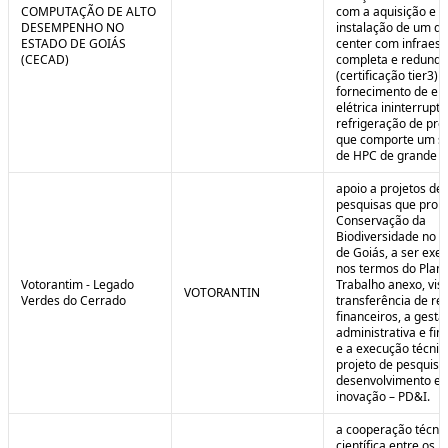
COMPUTAÇÃO DE ALTO
com a aquisição e
DESEMPENHO NO
instalação de um da
ESTADO DE GOIÁS
center com infraest
(CECAD)
completa e redunda
(certificação tier3) 
fornecimento de en
elétrica ininterrupta
refrigeração de pre
que comporte um s
de HPC de grande po
apoio a projetos de
pesquisas que pro
Conservação da
Biodiversidade no E
de Goiás, a ser exe
nos termos do Plan
Votorantim - Legado
Trabalho anexo, vis
VOTORANTIN
Verdes do Cerrado
transferência de re
financeiros, a gestã
administrativa e fin
e a execução técnic
projeto de pesquisa
desenvolvimento e
inovação – PD&I.
a cooperação técnic
científica entre os 