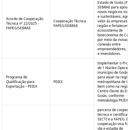
Estado de Goiás (F
SEBRAE para apoiar
novos negócios ino
e sustentáveis, agr
Acordo de Cooperação
Cooperação Técnica
valor às empresas 
Técnica nº 22/2025 -
FAPEG/SEBRAE
região e fortalecer 
FAPEG/SEBRAE
ecossistema de
bioeconomia do Cer
por meio da inovaçã
conexão entre
empreendedores, 
e investidores.
Implementar o Pro
de 1 Núcleo Operac
município de Goiâni
Programa de
para atuar na regiã
Qualificação para
PEIEX
metropolitana de Go
Exportação – PEIEX
bem como na regiã
Centro Oeste do Es
Goiás, conforme
metodologia PEIEX.
parceria de cooper
técnica e científica 
SECTI e a FAPEG. E
cooperação visa fo
ida e estadia de