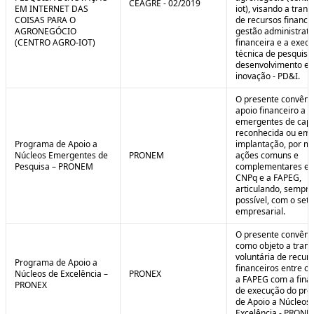
CEAGRE - 02/2019
EM INTERNET DAS
iot), visando a tran
COISAS PARA O
de recursos financei
AGRONEGÓCIO
gestão administrati
(CENTRO AGRO-IOT)
financeira e a exec
técnica de pesquisa
desenvolvimento e
inovação - PD&I.
O presente convênio
apoio financeiro a 
emergentes de cap
reconhecida ou em 
Programa de Apoio a
implantação, por m
Núcleos Emergentes de
PRONEM
ações comuns e
Pesquisa – PRONEM
complementares en
CNPq e a FAPEG,
articulando, sempr
possível, com o seto
empresarial.
O presente convêni
como objeto a trans
voluntária de recur
Programa de Apoio a
financeiros entre o
Núcleos de Excelência –
PRONEX
a FAPEG com a fina
PRONEX
de execução do pr
de Apoio a Núcleos
Excelência - PRONE