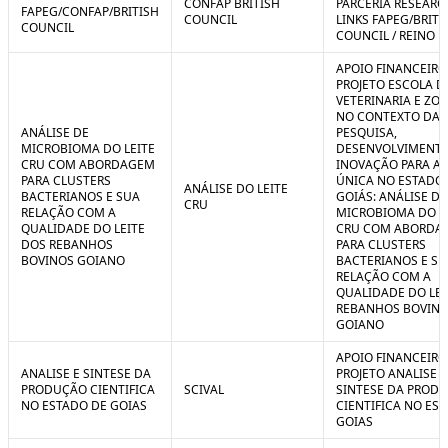
CONFAP BRITISH
PARCERIA RESEARC
FAPEG/CONFAP/BRITISH
COUNCIL
LINKS FAPEG/BRITI
COUNCIL
COUNCIL / REINO 
APOIO FINANCEIRO
PROJETO ESCOLA D
VETERINARIA E ZO
NO CONTEXTO DA
ANÁLISE DE
PESQUISA,
MICROBIOMA DO LEITE
DESENVOLVIMENTO
CRU COM ABORDAGEM
INOVAÇÃO PARA A
PARA CLUSTERS
ÚNICA NO ESTADO
ANÁLISE DO LEITE
BACTERIANOS E SUA
GOIÁS: ANÁLISE DE
CRU
RELAÇÃO COM A
MICROBIOMA DO L
QUALIDADE DO LEITE
CRU COM ABORDA
DOS REBANHOS
PARA CLUSTERS
BOVINOS GOIANO
BACTERIANOS E SU
RELAÇÃO COM A
QUALIDADE DO LEI
REBANHOS BOVIN
GOIANO
APOIO FINANCEIRO
ANALISE E SINTESE DA
PROJETO ANALISE E
PRODUÇÃO CIENTIFICA
SCIVAL
SINTESE DA PROD
NO ESTADO DE GOIAS
CIENTIFICA NO ES
GOIAS