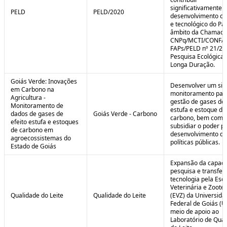
significativamente 
PELD
PELD/2020
desenvolvimento cie
e tecnológico do Paí
âmbito da Chamad
CNPq/MCTI/CONFA
FAPs/PELD nº 21/20
Pesquisa Ecológica 
Longa Duração.
Goiás Verde: Inovações
Desenvolver um sis
em Carbono na
monitoramento par
Agricultura -
gestão de gases de 
Monitoramento de
estufa e estoque de
dados de gases de
Goiás Verde - Carbono
carbono, bem como
efeito estufa e estoques
subsidiar o poder p
de carbono em
desenvolvimento de
agroecossistemas do
políticas públicas.
Estado de Goiás
Expansão da capaci
pesquisa e transfer
tecnologia pela Esc
Veterinária e Zoote
Qualidade do Leite
Qualidade do Leite
(EVZ) da Universida
Federal de Goiás (U
meio de apoio ao
Laboratório de Qua