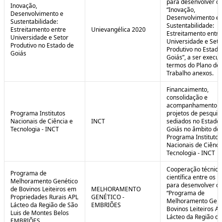
para desenvolver o 
Inovação,
“Inovação,
Desenvolvimento e
Desenvolvimento e
Sustentabilidade:
Sustentabilidade:
Estreitamento entre
Unievangélica 2020
Estreitamento entre
Universidade e Setor
Universidade e Seto
Produtivo no Estado de
Produtivo no Estado
Goiás
Goiás”, a ser execu
termos do Plano de
Trabalho anexos.
Financaimento,
consolidação e
acompanhamento d
Programa Institutos
projetos de pesquis
Nacionais de Ciência e
INCT
sediados no Estado
Tecnologia - INCT
Goiás no âmbito do
Programa Institutos
Nacionais de Ciênci
Tecnologia - INCT
Cooperação técnica
Programa de
científica entre os 
Melhoramento Genético
para desenvolver o
de Bovinos Leiteiros em
MELHORAMENTO
“Programa de
Propriedades Rurais APL
GENÉTICO -
Melhoramento Gené
Lácteo da Região de São
EMBRIÕES
Bovinos Leiteiros A
Luis de Montes Belos
Lácteo da Região d
EMBRIÕES