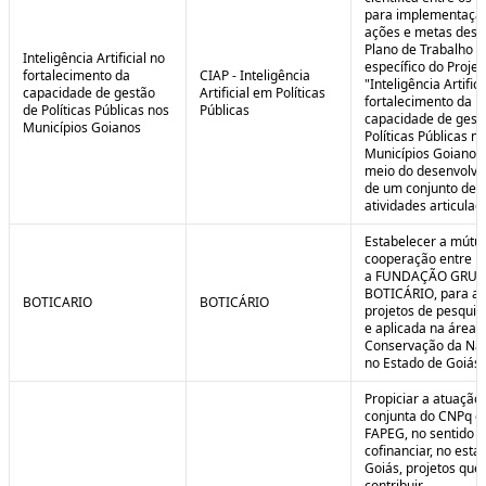
para implementaçã
ações e metas descr
Plano de Trabalho
Inteligência Artificial no
específico do Projet
fortalecimento da
CIAP - Inteligência
"Inteligência Artifici
capacidade de gestão
Artificial em Políticas
fortalecimento da
de Políticas Públicas nos
Públicas
capacidade de gest
Municípios Goianos
Políticas Públicas n
Municípios Goianos
meio do desenvolvi
de um conjunto de
atividades articulad
Estabelecer a mútu
cooperação entre F
a FUNDAÇÃO GRU
BOTICÁRIO, para ap
BOTICARIO
BOTICÁRIO
projetos de pesquis
e aplicada na área 
Conservação da Na
no Estado de Goiás.
Propiciar a atuação
conjunta do CNPq e
FAPEG, no sentido 
cofinanciar, no esta
Goiás, projetos que
contribuir