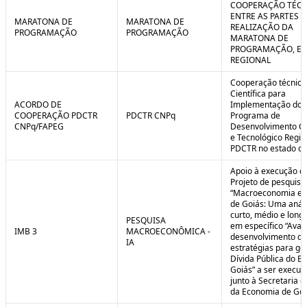
COOPERAÇÃO TÉCN
ENTRE AS PARTES P
MARATONA DE
MARATONA DE
REALIZAÇÃO DA
PROGRAMAÇÃO
PROGRAMAÇÃO
MARATONA DE
PROGRAMAÇÃO, EM
REGIONAL
Cooperação técnica
Científica para
ACORDO DE
Implementação do
COOPERAÇÃO PDCTR
PDCTR CNPq
Programa de
CNPq/FAPEG
Desenvolvimento Cie
e Tecnológico Region
PDCTR no estado de
Apoio à execução d
Projeto de pesquisa
“Macroeconomia e 
de Goiás: Uma anál
curto, médio e longo
PESQUISA
em específico “Aval
IMB 3
MACROECONÔMICA -
desenvolvimento de
IA
estratégias para ge
Dívida Pública do E
Goiás” a ser execut
junto à Secretaria 
da Economia de Goi