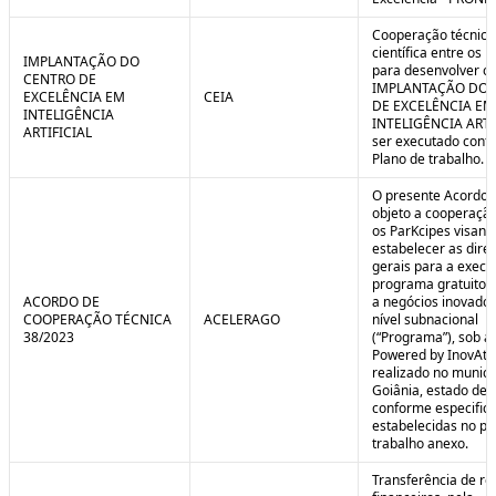
Cooperação técnica
científica entre os 
IMPLANTAÇÃO DO
para desenvolver o 
CENTRO DE
IMPLANTAÇÃO DO 
EXCELÊNCIA EM
CEIA
DE EXCELÊNCIA EM
INTELIGÊNCIA
INTELIGÊNCIA ARTI
ARTIFICIAL
ser executado conf
Plano de trabalho.
O presente Acordo 
objeto a cooperação
os ParKcipes visand
estabelecer as diret
gerais para a execu
programa gratuito 
ACORDO DE
a negócios inovado
COOPERAÇÃO TÉCNICA
ACELERAGO
nível subnacional
38/2023
(“Programa”), sob a
Powered by InovAtiv
realizado no municí
Goiânia, estado de 
conforme especific
estabelecidas no pl
trabalho anexo.
Transferência de re