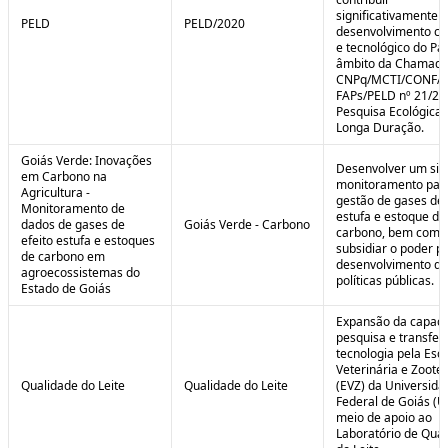
significativamente 
PELD
PELD/2020
desenvolvimento cie
e tecnológico do Paí
âmbito da Chamad
CNPq/MCTI/CONFA
FAPs/PELD nº 21/20
Pesquisa Ecológica 
Longa Duração.
Goiás Verde: Inovações
Desenvolver um sis
em Carbono na
monitoramento par
Agricultura -
gestão de gases de 
Monitoramento de
estufa e estoque de
dados de gases de
Goiás Verde - Carbono
carbono, bem como
efeito estufa e estoques
subsidiar o poder p
de carbono em
desenvolvimento de
agroecossistemas do
políticas públicas.
Estado de Goiás
Expansão da capaci
pesquisa e transfer
tecnologia pela Esc
Veterinária e Zoote
Qualidade do Leite
Qualidade do Leite
(EVZ) da Universida
Federal de Goiás (U
meio de apoio ao
Laboratório de Qua