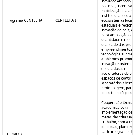
inovador em todo ter
nacional, incentivan
mobilização e a art
institucional dos at
Programa CENTELHA
CENTELHA I
ecossistemas locais
estaduais e regiona
inovação do país; co
para ampliação da
quantidade e melho
qualidade das prop
empreendimentos d
tecnológica submet
ambientes promoto
inovação existentes
(incubadoras e
aceleradoras de em
espaços de coworki
laboratórios aberto
prototipagem, parq
polos tecnológicos et
Cooperação técnica
acadêmica para
implementação de 
metas descritas no 
Trabalho, com a co
de bolsas, plano est
parte integrante do 
TERMO DE