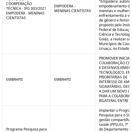
"Empodera: autono
COORPERAÇÃO
EMPODERA -
empoderamento de
TÉCNICA - IFG 003/2021
MENINAS CIENTISTAS
meninas e mulheres
EMPODERA - MENINAS
enfrentamento à vio
CIENTISTAS
de gênero e feminicí
proposto pelo Instit
Federal de Educaçã
Ciência e Tecnologi
Goiás, a realizar-se
Municípios de Caval
Uruaçu, no Estado d
PROMOVER INICIAT
COLABORAÇÃO CIE
E DESENVOLVIMEN
TECNOLOGICO, EM
PRIORITÁRIAS DE
EMBRAPII
EMBRAPII
INTERESSE DE AMB
SIGNATÁRIAS, DES
A DAR UM NOVO I
PARA A COLABORA
BILATERAL ENTRE 
Implantar o Progra
Pesquisa para o SU
gestão compartilha
saúde (PPSUS), 7ª E
Programa Pesquisa para
do Departamento d