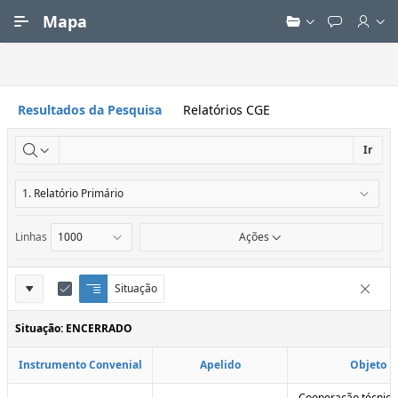
Ir para Conteúdo Principal
Mapa
Resultados da Pesquisa
Relatórios CGE
Ir
Linhas
Ações
Definições
Situação
Q
E
Remove
u
d
do
e
i
Situação: ENCERRADO
Relatório
b
t
r
a
Instrumento Convenial
Apelido
Objeto
a
r
d
C
e
o
Cooperação técnica