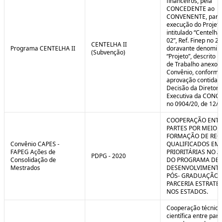
financeiros, pela
CONCEDENTE ao
CONVENENTE, para
execução do Projet
intitulado “Centelha
02”, Ref. Finep no 2
CENTELHA II
Programa CENTELHA II
doravante denomin
(Subvenção)
“Projeto”, descrito 
de Trabalho anexo a
Convênio, conforme
aprovação contida 
Decisão da Diretori
Executiva da CON
no 0904/20, de 12/1
COOPERAÇÃO ENTR
PARTES POR MEIO 
FORMAÇÃO DE REC
Convênio CAPES -
QUALIFICADOS EM
FAPEG Ações de
PRIORITÁRIAS NO 
PDPG - 2020
Consolidação de
DO PROGRAMA DE
Mestrados
DESENVOLVIMENT
PÓS- GRADUAÇÃO (
PARCERIA ESTRATÉ
NOS ESTADOS.
Cooperação técnica
científica entre par