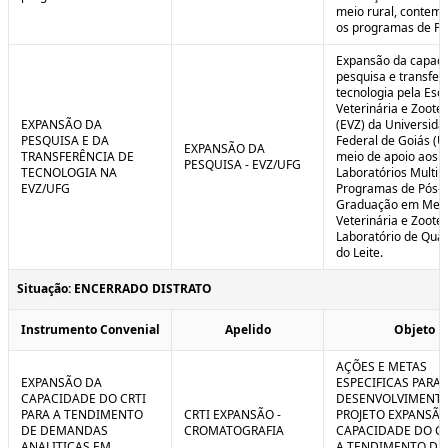
meio rural, contem
os programas de P
Expansão da capaci
pesquisa e transfer
tecnologia pela Esc
Veterinária e Zoote
EXPANSÃO DA
(EVZ) da Universida
PESQUISA E DA
Federal de Goiás (U
EXPANSÃO DA
TRANSFERÊNCIA DE
meio de apoio aos
PESQUISA - EVZ/UFG
TECNOLOGIA NA
Laboratórios Multiu
EVZ/UFG
Programas de Pós-
Graduação em Medi
Veterinária e Zoote
Laboratório de Qua
do Leite.
Situação: ENCERRADO DISTRATO
Instrumento Convenial
Apelido
Objeto
AÇÕES E METAS
EXPANSÃO DA
ESPECIFICAS PARA 
CAPACIDADE DO CRTI
DESENVOLVIMENT
PARA A TENDIMENTO
CRTI EXPANSÃO -
PROJETO EXPANSÃO
DE DEMANDAS
CROMATOGRAFIA
CAPACIDADE DO CR
ANALITICAS EM
A TENDIMENTO DE