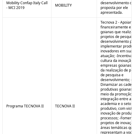
Mobility Confap Italy Call
desenvolvimento da
MOBILITY
- MCI 2019
proposta por ele
apresentada.
Tecnova 2 - Apoiar
financeiramente e
goianas que realiz
projetos de pesquis
desenvolvimento pa
implementar produ
inovadores em sua 
atuação; -Incentivar
cultura da inovação
empresas goianas 
da realização de pr
de pesquisa e
desenvolvimento; -
Dinamizar as cadei
produtivas goianas 
meio da promoção 
integração entre a
academia e o setor
Programa TECNOVA II
TECNOVA II
produtivo, com vista
inovação de produt
processos; -Foment
projetos de inovaç
áreas temáticas qu
representam a voc