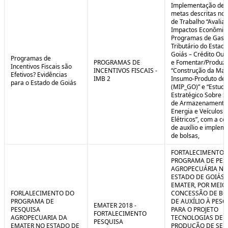
Implementação de 
metas descritas nos
de Trabalho “Avalia
Impactos Econômic
Programas de Gast
Tributário do Estad
Goiás – Crédito Ou
Programas de
PROGRAMAS DE
e Fomentar/Produzir
Incentivos Fiscais são
INCENTIVOS FISCAIS -
“Construção da Matr
Efetivos? Evidências
IMB 2
Insumo-Produto de 
para o Estado de Goiás
(MIP_GO)” e “Estudo
Estratégico Sobre S
de Armazenamento
Energia e Veículos
Elétricos”, com a c
de auxílio e implem
de bolsas,
FORTALECIMENTO 
PROGRAMA DE PES
AGROPECUÁRIA NO
ESTADO DE GOIÁS 
EMATER, POR MEIO
FORLALECIMENTO DO
CONCESSÃO DE BO
PROGRAMA DE
DE AUXÍLIO À PESQ
EMATER 2018 -
PESQUISA
PARA O PROJETO
FORTALECIMENTO
AGROPECUARIA DA
TECNOLOGIAS DE
PESQUISA
EMATER NO ESTADO DE
PRODUÇÃO DE SE