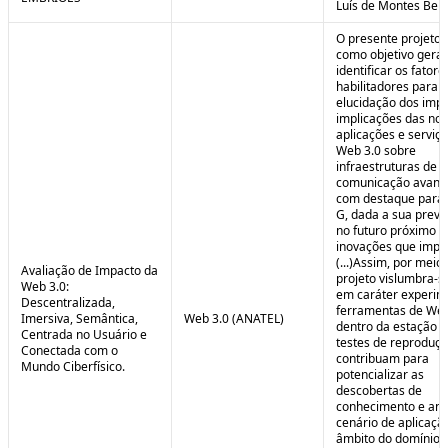
Luís de Montes Belo
O presente projeto
como objetivo geral
identificar os fatore
habilitadores para a
elucidação dos impa
implicações das no
aplicações e serviç
Web 3.0 sobre
infraestruturas de
comunicação avanç
com destaque para 
G, dada a sua preva
no futuro próximo e
inovações que impul
(...)Assim, por meio
Avaliação de Impacto da
projeto vislumbra-se
Web 3.0:
em caráter experim
Descentralizada,
ferramentas de Web
Imersiva, Semântica,
Web 3.0 (ANATEL)
dentro da estação 
Centrada no Usuário e
testes de reproduç
Conectada com o
contribuam para
Mundo Ciberfísico.
potencializar as
descobertas de
conhecimento e aná
cenário de aplicaçã
âmbito do domínio v