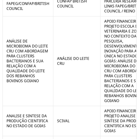
CONFAP BRITISH
PARCERIA RESEARC
FAPEG/CONFAP/BRITISH
COUNCIL
LINKS FAPEG/BRITI
COUNCIL
COUNCIL / REINO 
APOIO FINANCEIRO
PROJETO ESCOLA D
VETERINARIA E ZO
NO CONTEXTO DA
ANÁLISE DE
PESQUISA,
MICROBIOMA DO LEITE
DESENVOLVIMENTO
CRU COM ABORDAGEM
INOVAÇÃO PARA A
PARA CLUSTERS
ÚNICA NO ESTADO
ANÁLISE DO LEITE
BACTERIANOS E SUA
GOIÁS: ANÁLISE DE
CRU
RELAÇÃO COM A
MICROBIOMA DO L
QUALIDADE DO LEITE
CRU COM ABORDA
DOS REBANHOS
PARA CLUSTERS
BOVINOS GOIANO
BACTERIANOS E SU
RELAÇÃO COM A
QUALIDADE DO LEI
REBANHOS BOVIN
GOIANO
APOIO FINANCEIRO
ANALISE E SINTESE DA
PROJETO ANALISE E
PRODUÇÃO CIENTIFICA
SCIVAL
SINTESE DA PROD
NO ESTADO DE GOIAS
CIENTIFICA NO ES
GOIAS