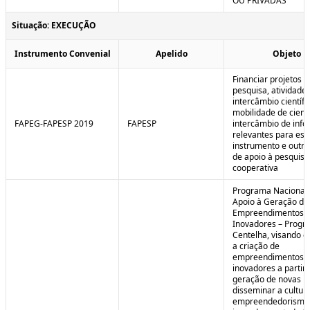
OU PRIVADAS
Situação: EXECUÇÃO
Instrumento Convenial
Apelido
Objeto
Financiar projetos d
pesquisa, atividade
intercâmbio científi
mobilidade de cienti
FAPEG-FAPESP 2019
FAPESP
intercâmbio de inf
relevantes para est
instrumento e outra
de apoio à pesquisa
cooperativa
Programa Nacional
Apoio à Geração de
Empreendimentos
Inovadores – Prog
Centelha, visando e
a criação de
empreendimentos
inovadores a partir 
geração de novas id
disseminar a cultur
empreendedorismo