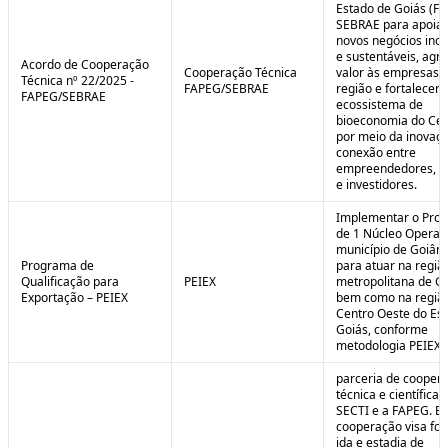
Estado de Goiás (F
SEBRAE para apoiar
novos negócios ino
e sustentáveis, agr
Acordo de Cooperação
Cooperação Técnica
valor às empresas 
Técnica nº 22/2025 -
FAPEG/SEBRAE
região e fortalecer 
FAPEG/SEBRAE
ecossistema de
bioeconomia do Cer
por meio da inovaçã
conexão entre
empreendedores, 
e investidores.
Implementar o Pro
de 1 Núcleo Operac
município de Goiâni
Programa de
para atuar na regiã
Qualificação para
PEIEX
metropolitana de Go
Exportação – PEIEX
bem como na regiã
Centro Oeste do Es
Goiás, conforme
metodologia PEIEX.
parceria de cooper
técnica e científica 
SECTI e a FAPEG. E
cooperação visa fo
ida e estadia de