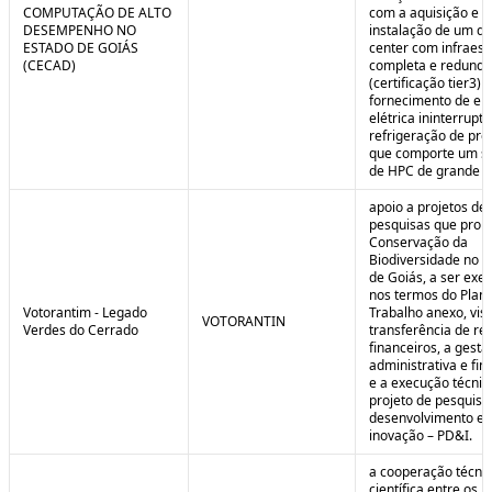
COMPUTAÇÃO DE ALTO
com a aquisição e
DESEMPENHO NO
instalação de um da
ESTADO DE GOIÁS
center com infraest
(CECAD)
completa e redunda
(certificação tier3) 
fornecimento de en
elétrica ininterrupta
refrigeração de pre
que comporte um s
de HPC de grande po
apoio a projetos de
pesquisas que pro
Conservação da
Biodiversidade no E
de Goiás, a ser exe
nos termos do Plan
Votorantim - Legado
Trabalho anexo, vis
VOTORANTIN
Verdes do Cerrado
transferência de re
financeiros, a gestã
administrativa e fin
e a execução técnic
projeto de pesquisa
desenvolvimento e
inovação – PD&I.
a cooperação técnic
científica entre os 