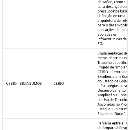
de saúde, como sub
para descrição dos
pressupostos básic
definição de uma
arquitetura de refe
para o desenvolvim
aplicações de meta
apoiadas em
infraestruturas de 
5G.
Implementação de 
metas descritas no 
Trabalho específico
Projeto de “Implant
CEBIO – Centro de
Excelência em Bioi
do Estado de Goiás 
CEBIO - BIOINSUMOS
CEBIO
e Estratégias para o
Desenvolvimento,
Ampliação e Consol
do Uso de Tecnolog
Ancoradas no Prog
Estadual Bioinsumo
Estado de Goiás”
Parceria entre a Fu
de Amparo à Pesqui