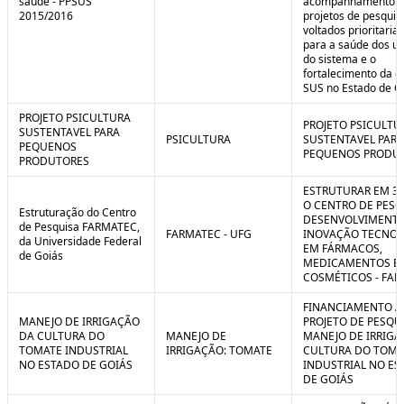
saúde - PPSUS
acompanhamento d
2015/2016
projetos de pesquis
voltados prioritari
para a saúde dos us
do sistema e o
fortalecimento da g
SUS no Estado de G
PROJETO PSICULTURA
PROJETO PSICULTU
SUSTENTAVEL PARA
PSICULTURA
SUSTENTAVEL PARA
PEQUENOS
PEQUENOS PRODU
PRODUTORES
ESTRUTURAR EM 3
O CENTRO DE PESQ
Estruturação do Centro
DESENVOLVIMENTO
de Pesquisa FARMATEC,
FARMATEC - UFG
INOVAÇÃO TECNOL
da Universidade Federal
EM FÁRMACOS,
de Goiás
MEDICAMENTOS E
COSMÉTICOS - FA
FINANCIAMENTO A
MANEJO DE IRRIGAÇÃO
PROJETO DE PESQU
DA CULTURA DO
MANEJO DE
MANEJO DE IRRIGA
TOMATE INDUSTRIAL
IRRIGAÇÃO: TOMATE
CULTURA DO TOMA
NO ESTADO DE GOIÁS
INDUSTRIAL NO ES
DE GOIÁS