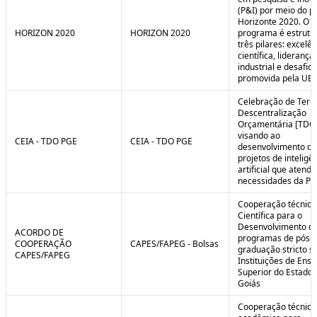
(P&I) por meio do 
Horizonte 2020. O
HORIZON 2020
HORIZON 2020
programa é estrut
três pilares: excelên
científica, liderança
industrial e desafio
promovida pela UE.
Celebração de Ter
Descentralização
Orçamentária [TDO
visando ao
CEIA - TDO PGE
CEIA - TDO PGE
desenvolvimento de
projetos de inteligê
artificial que atend
necessidades da PG
Cooperação técnica
Científica para o
Desenvolvimento d
ACORDO DE
programas de pós-
COOPERAÇÃO
CAPES/FAPEG - Bolsas
graduação stricto 
CAPES/FAPEG
Instituições de Ensi
Superior do Estado 
Goiás
Cooperação técnica