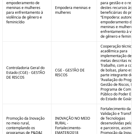
empoderamento de
para gestão e o rep
meninas e mulheres
Empodera meninas e
destes recursos às
para enfrentamento à
mulheres
beneficiárias do pro
violência de gênero e
“Empodera: autono
feminicídio
empoderamento de
meninas e mulheres
enfrentamento à vio
de gênero e feminicí
Cooperação técnica
acadêmica para
implementação de 
metas descritas no 
Trabalho, com a co
Controladoria Geral do
CGE - GESTÃO DE
de bolsas, plano est
Estado (CGE) - GESTÃO
RISCOS
parte integrante do 
DE RISCOS
“Avaliação do Prog
Gestão de Riscos, Ei
Programa de Compl
Público do Poder Ex
do Estado de Goiás”
Fortalecimento da P
Validação e Transfe
Promoção da Inovação
INOVAÇÃO NO MEIO
de Tecnologias
no meio rural,
RURAL -
desenvolvidas pela
contemplando os
Fortalecimento-
e parceiros, assim 
programas de P&D&I
EMATER/2018
Promoção da Inova