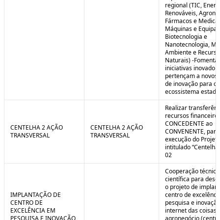
regional (TIC, Energ
Renováveis, Agrone
Fármacos e Medica
Máquinas e Equipa
Biotecnologia e
Nanotecnologia, Me
Ambiente e Recurso
Naturais) -Fomenta
iniciativas inovador
pertençam a novos
de inovação para o
ecossistema estadu
Realizar transferênc
recursos financeiros
CONCEDENTE ao
CENTELHA 2 AÇÃO
CENTELHA 2 AÇÃO
CONVENENTE, para
TRANSVERSAL
TRANSVERSAL
execução do Projet
intitulado “Centelha
02
Cooperação técnica
científica para dese
o projeto de implan
IMPLANTAÇÃO DE
centro de excelênc
CENTRO DE
pesquisa e inovaçã
EXCELÊNCIA EM
internet das coisas 
PESQUISA E INOVAÇÃO
agronegócio (centro