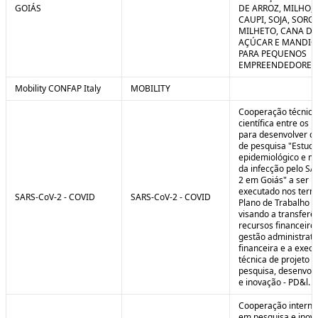
GOIÁS
DE ARROZ, MILHO, F
CAUPI, SOJA, SORG
MILHETO, CANA DE
AÇÚCAR E MANDI
PARA PEQUENOS
EMPREENDEDORES 
Mobility CONFAP Italy
MOBILITY
Cooperação técnica
científica entre os 
para desenvolver o 
de pesquisa "Estud
epidemiológico e m
da infecção pelo SA
2 em Goiás" a ser
executado nos term
SARS-CoV-2 - COVID
SARS-CoV-2 - COVID
Plano de Trabalho a
visando a transferê
recursos financeiros
gestão administrati
financeira e a exec
técnica de projeto d
pesquisa, desenvol
e inovação - PD&l.
Cooperação interna
em pesquisa e inov