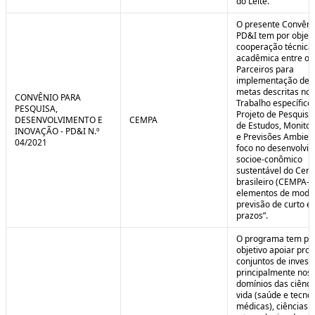
do Leite.
O presente Convêni
PD&I tem por objet
cooperação técnica
acadêmica entre os
Parceiros para
implementação de 
metas descritas no 
CONVÊNIO PARA
Trabalho específico
PESQUISA,
Projeto de Pesquisa
DESENVOLVIMENTO E
CEMPA
de Estudos, Monito
INOVAÇÃO - PD&I N.º
e Previsões Ambien
04/2021
foco no desenvolvi
socioe-conômico
sustentável do Cer
brasileiro (CEMPA-C
elementos de mode
previsão de curto e
prazos”.
O programa tem po
objetivo apoiar proj
conjuntos de invest
principalmente nos
domínios das ciênci
vida (saúde e tecno
médicas), ciências a