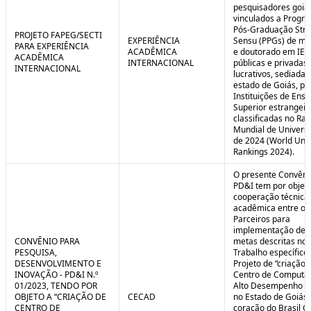
pesquisadores goia
vinculados a Progr
Pós-Graduação Stri
PROJETO FAPEG/SECTI
EXPERIÊNCIA
Sensu (PPGs) de me
PARA EXPERIÊNCIA
ACADÊMICA
e doutorado em IES
ACADÊMICA
INTERNACIONAL
públicas e privadas
INTERNACIONAL
lucrativos, sediadas
estado de Goiás, pa
Instituições de Ensi
Superior estrangei
classificadas no Ra
Mundial de Univers
de 2024 (World Univ
Rankings 2024).
O presente Convêni
PD&I tem por objet
cooperação técnica
acadêmica entre os
Parceiros para
implementação de 
CONVÊNIO PARA
metas descritas no 
PESQUISA,
Trabalho específico
DESENVOLVIMENTO E
Projeto de “criação 
INOVAÇÃO - PD&I N.º
Centro de Computa
01/2023, TENDO POR
Alto Desempenho (
OBJETO A “CRIAÇÃO DE
CECAD
no Estado de Goiás,
CENTRO DE
coração do Brasil Ce