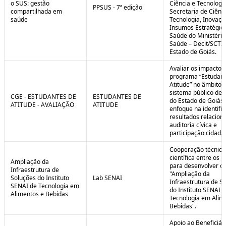
o SUS: gestão
Ciência e Tecnologi
PPSUS - 7ª edição
compartilhada em
Secretaria de Ciênci
saúde
Tecnologia, Inovaçã
Insumos Estratégic
Saúde do Ministério
Saúde – Decit/SCTI
Estado de Goiás.
Avaliar os impactos
programa “Estudant
Atitude” no âmbito 
sistema público de 
CGE - ESTUDANTES DE
ESTUDANTES DE
do Estado de Goiás
ATITUDE - AVALIAÇÃO
ATITUDE
enfoque na identifi
resultados relacion
auditoria cívica e
participação cidadã
Cooperação técnica
científica entre os 
Ampliação da
para desenvolver o 
Infraestrutura de
"Ampliação da
Soluções do Instituto
Lab SENAI
Infraestrutura de S
SENAI de Tecnologia em
do Instituto SENAI 
Alimentos e Bebidas
Tecnologia em Alim
Bebidas".
Apoio ao Beneficiár