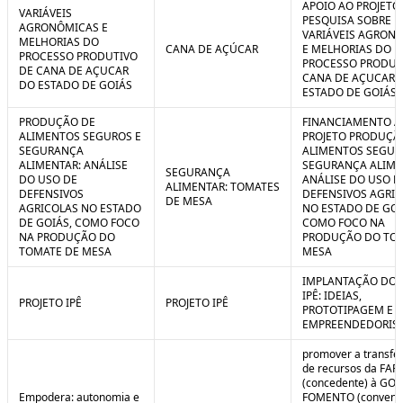
APOIO AO PROJETO
VARIÁVEIS
PESQUISA SOBRE
AGRONÔMICAS E
VARIÁVEIS AGRON
MELHORIAS DO
CANA DE AÇÚCAR
E MELHORIAS DO
PROCESSO PRODUTIVO
PROCESSO PRODUT
DE CANA DE AÇUCAR
CANA DE AÇUCAR 
DO ESTADO DE GOIÁS
ESTADO DE GOIÁS
PRODUÇÃO DE
FINANCIAMENTO A
ALIMENTOS SEGUROS E
PROJETO PRODUÇÃ
SEGURANÇA
ALIMENTOS SEGUR
ALIMENTAR: ANÁLISE
SEGURANÇA ALIME
SEGURANÇA
DO USO DE
ANÁLISE DO USO D
ALIMENTAR: TOMATES
DEFENSIVOS
DEFENSIVOS AGRI
DE MESA
AGRICOLAS NO ESTADO
NO ESTADO DE GOI
DE GOIÁS, COMO FOCO
COMO FOCO NA
NA PRODUÇÃO DO
PRODUÇÃO DO TO
TOMATE DE MESA
MESA
IMPLANTAÇÃO DO 
IPÊ: IDEIAS,
PROJETO IPÊ
PROJETO IPÊ
PROTOTIPAGEM E
EMPREENDEDORIS
promover a transfe
de recursos da FAP
(concedente) à GOI
Empodera: autonomia e
FOMENTO (convene