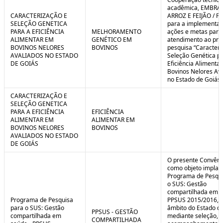
C
n
acadêmica, EMBRA
o
t
CARACTERIZAÇÃO E
ARROZ E FEIJÃO / F
n
r
SELEÇÃO GENETICA
para a implementaç
t
o
PARA A EFICIÊNCIA
MELHORAMENTO
ações e metas para
r
l
ALIMENTAR EM
GENÉTICO EM
atendimento ao pro
o
B
BOVINOS NELORES
BOVINOS
pesquisa “Caracteri
l
r
AVALIADOS NO ESTADO
Seleção Genética p
e
e
DE GOIÁS
Eficiência Alimenta
:
a
Bovinos Nelores Av
S
k
no Estado de Goiás”
i
t
CARACTERIZAÇÃO E
u
SELEÇÃO GENETICA
a
PARA A EFICIÊNCIA
EFICIÊNCIA
ç
ALIMENTAR EM
ALIMENTAR EM
ã
BOVINOS NELORES
BOVINOS
o
AVALIADOS NO ESTADO
DE GOIÁS
O presente Convêni
como objeto implan
Programa de Pesqui
o SUS: Gestão
compartilhada em s
Programa de Pesquisa
PPSUS 2015/2016, 
para o SUS: Gestão
âmbito do Estado de
PPSUS - GESTÃO
compartilhada em
mediante seleção, a
COMPARTILHADA