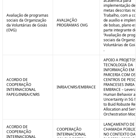
acadêmica para
implementação de 
metas descritas no 
Avaliação de programas
Trabalho, com a co
sociais da Organização
AVALIAÇÃO
de auxílio e implem
da Voluntárias de Goiás
PROGRAMAS OVG
de bolsas, plano est
(OVG)
parte integrante do 
“Avaliação de prog
sociais da Organiza
Voluntárias de Goiá
.
APOIO A PROJETOS
TECNOLOGIA DA
INFORMAÇÃO EM
PARCERIA COM OS
ACORDO DE
CENTROS DE PESQ
COOPERAÇÃO
FRANCESES INRIA E
INRIA/CNRS/EMBRACE
INTERNACIONAL
EMBRACE – Leverag
FAPEG/INRIA/CNRS
Human Behavior an
Uncertainty in 5G N
to Buid Robuste Re
Allocation and Serv
Orchestration Mode
LANÇAMENTO DE
ACORDO DE
COOPERAÇÃO
CHAMADA PÚBLICA
COOPERAÇÃO
INTERNACIONAL
NO CONTEXTO DA
INTERNACIONAL