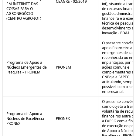
CEAGRE - 02/2019
EM INTERNET DAS
iot), visando a tran
COISAS PARA O
de recursos financei
AGRONEGÓCIO
gestão administrati
(CENTRO AGRO-IOT)
financeira e a exec
técnica de pesquisa
desenvolvimento e
inovação - PD&I.
O presente convênio
apoio financeiro a 
emergentes de cap
reconhecida ou em 
Programa de Apoio a
implantação, por m
Núcleos Emergentes de
PRONEM
ações comuns e
Pesquisa – PRONEM
complementares en
CNPq e a FAPEG,
articulando, sempr
possível, com o seto
empresarial.
O presente convêni
como objeto a trans
voluntária de recur
Programa de Apoio a
financeiros entre o
Núcleos de Excelência –
PRONEX
a FAPEG com a fina
PRONEX
de execução do pr
de Apoio a Núcleos
Excelência - PRONE