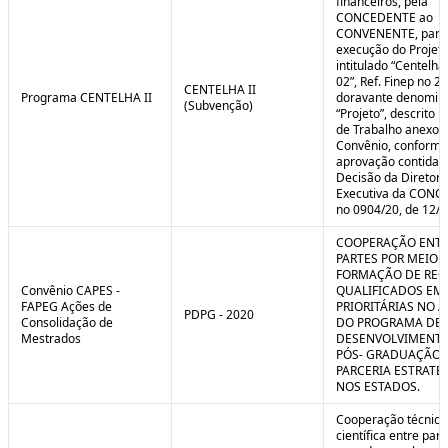
financeiros, pela
CONCEDENTE ao
CONVENENTE, para
execução do Projet
intitulado “Centelha
02”, Ref. Finep no 2
CENTELHA II
Programa CENTELHA II
doravante denomin
(Subvenção)
“Projeto”, descrito 
de Trabalho anexo a
Convênio, conforme
aprovação contida 
Decisão da Diretori
Executiva da CON
no 0904/20, de 12/1
COOPERAÇÃO ENTR
PARTES POR MEIO 
FORMAÇÃO DE REC
Convênio CAPES -
QUALIFICADOS EM
FAPEG Ações de
PRIORITÁRIAS NO 
PDPG - 2020
Consolidação de
DO PROGRAMA DE
Mestrados
DESENVOLVIMENT
PÓS- GRADUAÇÃO (
PARCERIA ESTRATÉ
NOS ESTADOS.
Cooperação técnica
científica entre par