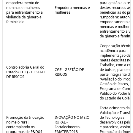
empoderamento de
para gestão e o rep
meninas e mulheres
Empodera meninas e
destes recursos às
para enfrentamento à
mulheres
beneficiárias do pro
violência de gênero e
“Empodera: autono
feminicídio
empoderamento de
meninas e mulheres
enfrentamento à vio
de gênero e feminicí
Cooperação técnica
acadêmica para
implementação de 
metas descritas no 
Trabalho, com a co
Controladoria Geral do
CGE - GESTÃO DE
de bolsas, plano est
Estado (CGE) - GESTÃO
RISCOS
parte integrante do 
DE RISCOS
“Avaliação do Prog
Gestão de Riscos, Ei
Programa de Compl
Público do Poder Ex
do Estado de Goiás”
Fortalecimento da P
Validação e Transfe
Promoção da Inovação
INOVAÇÃO NO MEIO
de Tecnologias
no meio rural,
RURAL -
desenvolvidas pela
contemplando os
Fortalecimento-
e parceiros, assim 
programas de P&D&I
EMATER/2018
Promoção da Inova