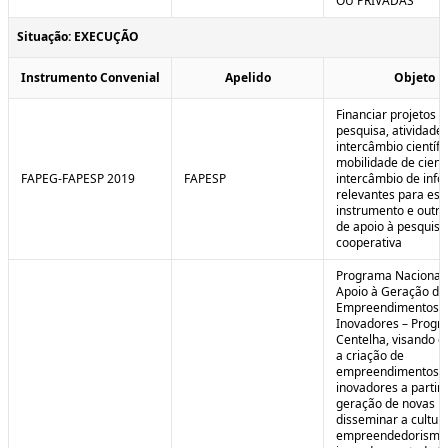
OU PRIVADAS
Situação: EXECUÇÃO
Instrumento Convenial
Apelido
Objeto
Financiar projetos d
pesquisa, atividade
intercâmbio científi
mobilidade de cienti
FAPEG-FAPESP 2019
FAPESP
intercâmbio de inf
relevantes para est
instrumento e outra
de apoio à pesquisa
cooperativa
Programa Nacional
Apoio à Geração de
Empreendimentos
Inovadores – Prog
Centelha, visando e
a criação de
empreendimentos
inovadores a partir 
geração de novas id
disseminar a cultur
empreendedorismo