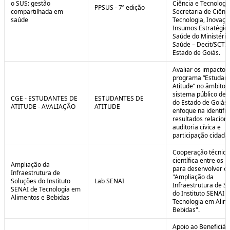
o SUS: gestão
Ciência e Tecnologi
PPSUS - 7ª edição
compartilhada em
Secretaria de Ciênci
saúde
Tecnologia, Inovaçã
Insumos Estratégic
Saúde do Ministério
Saúde – Decit/SCTI
Estado de Goiás.
Avaliar os impactos
programa “Estudant
Atitude” no âmbito 
sistema público de 
CGE - ESTUDANTES DE
ESTUDANTES DE
do Estado de Goiás
ATITUDE - AVALIAÇÃO
ATITUDE
enfoque na identifi
resultados relacion
auditoria cívica e
participação cidadã
Cooperação técnica
científica entre os 
Ampliação da
para desenvolver o 
Infraestrutura de
"Ampliação da
Soluções do Instituto
Lab SENAI
Infraestrutura de S
SENAI de Tecnologia em
do Instituto SENAI 
Alimentos e Bebidas
Tecnologia em Alim
Bebidas".
Apoio ao Beneficiár