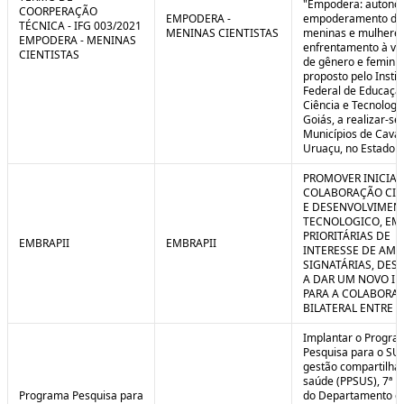
"Empodera: autono
COORPERAÇÃO
EMPODERA -
empoderamento de
TÉCNICA - IFG 003/2021
MENINAS CIENTISTAS
meninas e mulheres
EMPODERA - MENINAS
enfrentamento à vio
CIENTISTAS
de gênero e feminicí
proposto pelo Instit
Federal de Educaçã
Ciência e Tecnologi
Goiás, a realizar-se
Municípios de Caval
Uruaçu, no Estado d
PROMOVER INICIAT
COLABORAÇÃO CIE
E DESENVOLVIMEN
TECNOLOGICO, EM
PRIORITÁRIAS DE
EMBRAPII
EMBRAPII
INTERESSE DE AMB
SIGNATÁRIAS, DES
A DAR UM NOVO I
PARA A COLABORA
BILATERAL ENTRE 
Implantar o Progra
Pesquisa para o SU
gestão compartilha
saúde (PPSUS), 7ª E
Programa Pesquisa para
do Departamento d