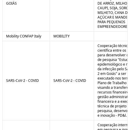
GOIÁS
DE ARROZ, MILHO, F
CAUPI, SOJA, SORG
MILHETO, CANA DE
AÇÚCAR E MANDI
PARA PEQUENOS
EMPREENDEDORES 
Mobility CONFAP Italy
MOBILITY
Cooperação técnica
científica entre os 
para desenvolver o 
de pesquisa "Estud
epidemiológico e m
da infecção pelo SA
2 em Goiás" a ser
executado nos term
SARS-CoV-2 - COVID
SARS-CoV-2 - COVID
Plano de Trabalho a
visando a transferê
recursos financeiros
gestão administrati
financeira e a exec
técnica de projeto d
pesquisa, desenvol
e inovação - PD&l.
Cooperação interna
em pesquisa e inov