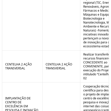
regional (TIC, Energ
Renováveis, Agrone
Fármacos e Medica
Máquinas e Equipa
Biotecnologia e
Nanotecnologia, Me
Ambiente e Recurso
Naturais) -Fomenta
iniciativas inovador
pertençam a novos
de inovação para o
ecossistema estadu
Realizar transferênc
recursos financeiros
CONCEDENTE ao
CENTELHA 2 AÇÃO
CENTELHA 2 AÇÃO
CONVENENTE, para
TRANSVERSAL
TRANSVERSAL
execução do Projet
intitulado “Centelha
02
Cooperação técnica
científica para dese
o projeto de implan
IMPLANTAÇÃO DE
centro de excelênc
CENTRO DE
pesquisa e inovaçã
EXCELÊNCIA EM
internet das coisas 
PESQUISA E INOVAÇÃO
agronegócio (centro