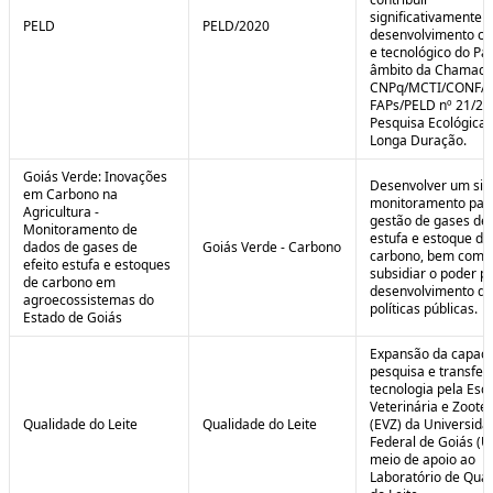
significativamente 
PELD
PELD/2020
desenvolvimento cie
e tecnológico do Paí
âmbito da Chamad
CNPq/MCTI/CONFA
FAPs/PELD nº 21/20
Pesquisa Ecológica 
Longa Duração.
Goiás Verde: Inovações
Desenvolver um sis
em Carbono na
monitoramento par
Agricultura -
gestão de gases de 
Monitoramento de
estufa e estoque de
dados de gases de
Goiás Verde - Carbono
carbono, bem como
efeito estufa e estoques
subsidiar o poder p
de carbono em
desenvolvimento de
agroecossistemas do
políticas públicas.
Estado de Goiás
Expansão da capaci
pesquisa e transfer
tecnologia pela Esc
Veterinária e Zoote
Qualidade do Leite
Qualidade do Leite
(EVZ) da Universida
Federal de Goiás (U
meio de apoio ao
Laboratório de Qua