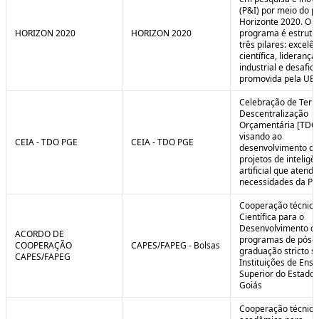
(P&I) por meio do 
Horizonte 2020. O
HORIZON 2020
HORIZON 2020
programa é estrut
três pilares: excelên
científica, liderança
industrial e desafio
promovida pela UE.
Celebração de Ter
Descentralização
Orçamentária [TDO
visando ao
CEIA - TDO PGE
CEIA - TDO PGE
desenvolvimento de
projetos de inteligê
artificial que atend
necessidades da PG
Cooperação técnica
Científica para o
Desenvolvimento d
ACORDO DE
programas de pós-
COOPERAÇÃO
CAPES/FAPEG - Bolsas
graduação stricto 
CAPES/FAPEG
Instituições de Ensi
Superior do Estado 
Goiás
Cooperação técnica