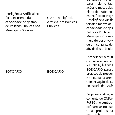
para implementaçã
ações e metas descr
Plano de Trabalho
Inteligência Artificial no
específico do Projet
fortalecimento da
CIAP - Inteligência
"Inteligência Artifici
capacidade de gestão
Artificial em Políticas
fortalecimento da
de Políticas Públicas nos
Públicas
capacidade de gest
Municípios Goianos
Políticas Públicas n
Municípios Goianos
meio do desenvolvi
de um conjunto de
atividades articulad
Estabelecer a mútu
cooperação entre F
a FUNDAÇÃO GRU
BOTICÁRIO, para ap
BOTICARIO
BOTICÁRIO
projetos de pesquis
e aplicada na área 
Conservação da Na
no Estado de Goiás.
Propiciar a atuação
conjunta do CNPq e
FAPEG, no sentido 
cofinanciar, no esta
Goiás, projetos que
contribuir