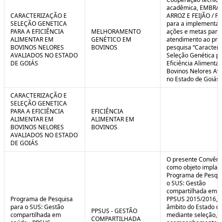
C
n
acadêmica, EMBRA
o
t
CARACTERIZAÇÃO E
ARROZ E FEIJÃO / F
n
r
SELEÇÃO GENETICA
para a implementaç
t
o
PARA A EFICIÊNCIA
MELHORAMENTO
ações e metas para
r
l
ALIMENTAR EM
GENÉTICO EM
atendimento ao pro
o
B
BOVINOS NELORES
BOVINOS
pesquisa “Caracteri
l
r
AVALIADOS NO ESTADO
Seleção Genética p
e
e
DE GOIÁS
Eficiência Alimenta
:
a
Bovinos Nelores Av
S
k
no Estado de Goiás”
i
t
CARACTERIZAÇÃO E
u
SELEÇÃO GENETICA
a
PARA A EFICIÊNCIA
EFICIÊNCIA
ç
ALIMENTAR EM
ALIMENTAR EM
ã
BOVINOS NELORES
BOVINOS
o
AVALIADOS NO ESTADO
DE GOIÁS
O presente Convêni
como objeto implan
Programa de Pesqui
o SUS: Gestão
compartilhada em s
Programa de Pesquisa
PPSUS 2015/2016, 
para o SUS: Gestão
âmbito do Estado de
PPSUS - GESTÃO
compartilhada em
mediante seleção, a
COMPARTILHADA