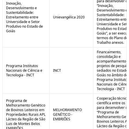
para desenvolver o 
Inovação,
“Inovação,
Desenvolvimento e
Desenvolvimento e
Sustentabilidade:
Sustentabilidade:
Estreitamento entre
Unievangélica 2020
Estreitamento entre
Universidade e Setor
Universidade e Seto
Produtivo no Estado de
Produtivo no Estado
Goiás
Goiás”, a ser execu
termos do Plano de
Trabalho anexos.
Financaimento,
consolidação e
acompanhamento d
Programa Institutos
projetos de pesquis
Nacionais de Ciência e
INCT
sediados no Estado
Tecnologia - INCT
Goiás no âmbito do
Programa Institutos
Nacionais de Ciênci
Tecnologia - INCT
Cooperação técnica
Programa de
científica entre os 
Melhoramento Genético
para desenvolver o
de Bovinos Leiteiros em
MELHORAMENTO
“Programa de
Propriedades Rurais APL
GENÉTICO -
Melhoramento Gené
Lácteo da Região de São
EMBRIÕES
Bovinos Leiteiros A
Luis de Montes Belos
Lácteo da Região d
EMBRIÕES