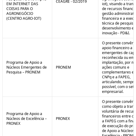
CEAGRE - 02/2019
EM INTERNET DAS
iot), visando a tran
COISAS PARA O
de recursos financei
AGRONEGÓCIO
gestão administrati
(CENTRO AGRO-IOT)
financeira e a exec
técnica de pesquisa
desenvolvimento e
inovação - PD&I.
O presente convênio
apoio financeiro a 
emergentes de cap
reconhecida ou em 
Programa de Apoio a
implantação, por m
Núcleos Emergentes de
PRONEM
ações comuns e
Pesquisa – PRONEM
complementares en
CNPq e a FAPEG,
articulando, sempr
possível, com o seto
empresarial.
O presente convêni
como objeto a trans
voluntária de recur
Programa de Apoio a
financeiros entre o
Núcleos de Excelência –
PRONEX
a FAPEG com a fina
PRONEX
de execução do pr
de Apoio a Núcleos
Excelência - PRONE