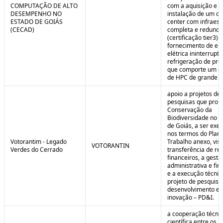
COMPUTAÇÃO DE ALTO
com a aquisição e
DESEMPENHO NO
instalação de um da
ESTADO DE GOIÁS
center com infraest
(CECAD)
completa e redunda
(certificação tier3) 
fornecimento de en
elétrica ininterrupta
refrigeração de pre
que comporte um s
de HPC de grande po
apoio a projetos de
pesquisas que pro
Conservação da
Biodiversidade no E
de Goiás, a ser exe
nos termos do Plan
Votorantim - Legado
Trabalho anexo, vis
VOTORANTIN
Verdes do Cerrado
transferência de re
financeiros, a gestã
administrativa e fin
e a execução técnic
projeto de pesquisa
desenvolvimento e
inovação – PD&I.
a cooperação técnic
científica entre os 