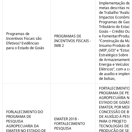
Implementação de 
metas descritas nos
de Trabalho “Avalia
Impactos Econômic
Programas de Gast
Tributário do Estad
Goiás – Crédito Ou
Programas de
PROGRAMAS DE
e Fomentar/Produzir
Incentivos Fiscais são
INCENTIVOS FISCAIS -
“Construção da Matr
Efetivos? Evidências
IMB 2
Insumo-Produto de 
para o Estado de Goiás
(MIP_GO)” e “Estudo
Estratégico Sobre S
de Armazenamento
Energia e Veículos
Elétricos”, com a c
de auxílio e implem
de bolsas,
FORTALECIMENTO 
PROGRAMA DE PES
AGROPECUÁRIA NO
ESTADO DE GOIÁS 
EMATER, POR MEIO
FORLALECIMENTO DO
CONCESSÃO DE BO
PROGRAMA DE
DE AUXÍLIO À PESQ
EMATER 2018 -
PESQUISA
PARA O PROJETO
FORTALECIMENTO
AGROPECUARIA DA
TECNOLOGIAS DE
PESQUISA
EMATER NO ESTADO DE
PRODUÇÃO DE SE