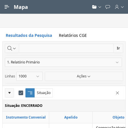
Ir para Conteúdo Principal
Mapa
Resultados da Pesquisa
Relatórios CGE
Ir
Linhas
Ações
Definições
Situação
Q
E
Remove
u
d
do
e
i
Situação: ENCERRADO
Relatório
b
t
r
a
Instrumento Convenial
Apelido
Objeto
a
r
d
C
e
o
Cooperação técnica