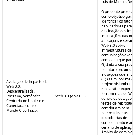
Luís de Montes Belo
O presente projeto
como objetivo geral
identificar os fatore
habilitadores para a
elucidação dos impa
implicações das no
aplicações e serviç
Web 3.0 sobre
infraestruturas de
comunicação avanç
com destaque para 
G, dada a sua preva
no futuro próximo e
inovações que impul
(...)Assim, por meio
Avaliação de Impacto da
projeto vislumbra-se
Web 3.0:
em caráter experim
Descentralizada,
ferramentas de Web
Imersiva, Semântica,
Web 3.0 (ANATEL)
dentro da estação 
Centrada no Usuário e
testes de reproduç
Conectada com o
contribuam para
Mundo Ciberfísico.
potencializar as
descobertas de
conhecimento e aná
cenário de aplicaçã
âmbito do domínio v