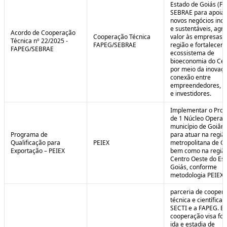
Estado de Goiás (F
SEBRAE para apoiar
novos negócios ino
e sustentáveis, agr
Acordo de Cooperação
Cooperação Técnica
valor às empresas 
Técnica nº 22/2025 -
FAPEG/SEBRAE
região e fortalecer 
FAPEG/SEBRAE
ecossistema de
bioeconomia do Cer
por meio da inovaçã
conexão entre
empreendedores, 
e investidores.
Implementar o Pro
de 1 Núcleo Operac
município de Goiâni
Programa de
para atuar na regiã
Qualificação para
PEIEX
metropolitana de Go
Exportação – PEIEX
bem como na regiã
Centro Oeste do Es
Goiás, conforme
metodologia PEIEX.
parceria de cooper
técnica e científica 
SECTI e a FAPEG. E
cooperação visa fo
ida e estadia de