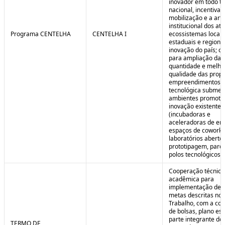
inovador em todo ter
nacional, incentivan
mobilização e a art
institucional dos at
Programa CENTELHA
CENTELHA I
ecossistemas locais
estaduais e regiona
inovação do país; co
para ampliação da
quantidade e melho
qualidade das prop
empreendimentos d
tecnológica submet
ambientes promoto
inovação existentes
(incubadoras e
aceleradoras de em
espaços de coworki
laboratórios aberto
prototipagem, parq
polos tecnológicos et
Cooperação técnica
acadêmica para
implementação de 
metas descritas no 
Trabalho, com a co
de bolsas, plano est
parte integrante do 
TERMO DE