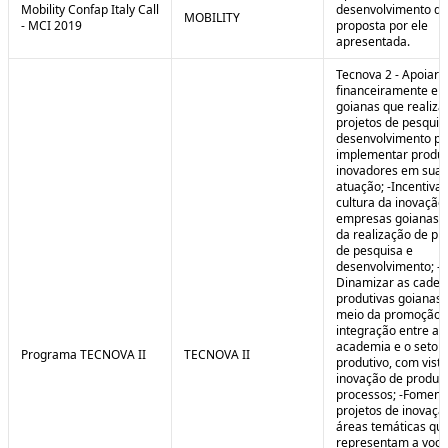
Mobility Confap Italy Call
desenvolvimento da
MOBILITY
- MCI 2019
proposta por ele
apresentada.
Tecnova 2 - Apoiar
financeiramente e
goianas que realiz
projetos de pesquis
desenvolvimento pa
implementar produ
inovadores em sua 
atuação; -Incentivar
cultura da inovação
empresas goianas 
da realização de pr
de pesquisa e
desenvolvimento; -
Dinamizar as cadei
produtivas goianas 
meio da promoção 
integração entre a
academia e o setor
Programa TECNOVA II
TECNOVA II
produtivo, com vista
inovação de produt
processos; -Foment
projetos de inovaç
áreas temáticas qu
representam a voc