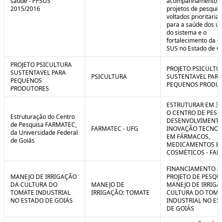
saúde - PPSUS
acompanhamento d
2015/2016
projetos de pesquis
voltados prioritari
para a saúde dos us
do sistema e o
fortalecimento da g
SUS no Estado de G
PROJETO PSICULTURA
PROJETO PSICULTU
SUSTENTAVEL PARA
PSICULTURA
SUSTENTAVEL PARA
PEQUENOS
PEQUENOS PRODU
PRODUTORES
ESTRUTURAR EM 3
O CENTRO DE PESQ
Estruturação do Centro
DESENVOLVIMENTO
de Pesquisa FARMATEC,
FARMATEC - UFG
INOVAÇÃO TECNOL
da Universidade Federal
EM FÁRMACOS,
de Goiás
MEDICAMENTOS E
COSMÉTICOS - FA
FINANCIAMENTO A
MANEJO DE IRRIGAÇÃO
PROJETO DE PESQU
DA CULTURA DO
MANEJO DE
MANEJO DE IRRIGA
TOMATE INDUSTRIAL
IRRIGAÇÃO: TOMATE
CULTURA DO TOMA
NO ESTADO DE GOIÁS
INDUSTRIAL NO ES
DE GOIÁS