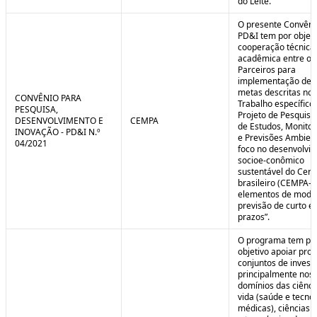
do Leite.
O presente Convêni
PD&I tem por objet
cooperação técnica
acadêmica entre os
Parceiros para
implementação de 
metas descritas no 
CONVÊNIO PARA
Trabalho específico
PESQUISA,
Projeto de Pesquisa
DESENVOLVIMENTO E
CEMPA
de Estudos, Monito
INOVAÇÃO - PD&I N.º
e Previsões Ambien
04/2021
foco no desenvolvi
socioe-conômico
sustentável do Cer
brasileiro (CEMPA-C
elementos de mode
previsão de curto e
prazos”.
O programa tem po
objetivo apoiar proj
conjuntos de invest
principalmente nos
domínios das ciênci
vida (saúde e tecno
médicas), ciências a