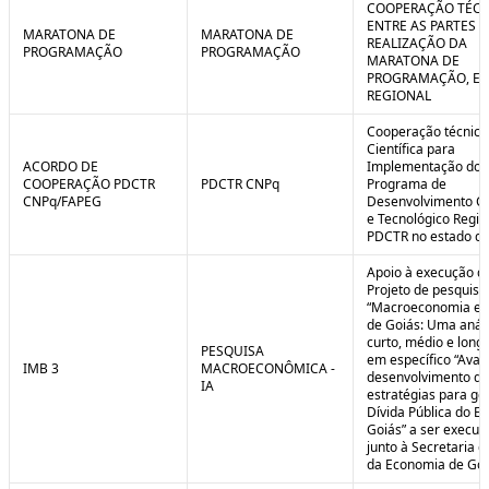
COOPERAÇÃO TÉCN
ENTRE AS PARTES P
MARATONA DE
MARATONA DE
REALIZAÇÃO DA
PROGRAMAÇÃO
PROGRAMAÇÃO
MARATONA DE
PROGRAMAÇÃO, EM
REGIONAL
Cooperação técnica
Científica para
ACORDO DE
Implementação do
COOPERAÇÃO PDCTR
PDCTR CNPq
Programa de
CNPq/FAPEG
Desenvolvimento Cie
e Tecnológico Region
PDCTR no estado de
Apoio à execução d
Projeto de pesquisa
“Macroeconomia e 
de Goiás: Uma anál
curto, médio e longo
PESQUISA
em específico “Aval
IMB 3
MACROECONÔMICA -
desenvolvimento de
IA
estratégias para ge
Dívida Pública do E
Goiás” a ser execut
junto à Secretaria 
da Economia de Goi