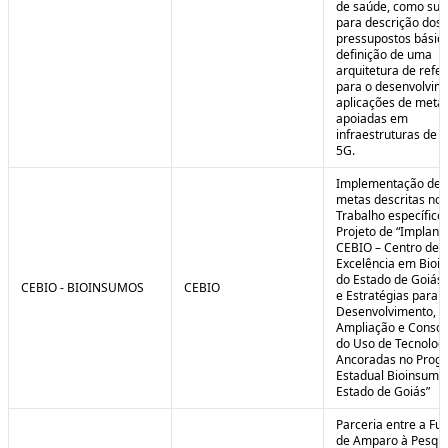
de saúde, como sub
para descrição dos
pressupostos básic
definição de uma
arquitetura de refe
para o desenvolvim
aplicações de meta
apoiadas em
infraestruturas de 
5G.
Implementação de 
metas descritas no 
Trabalho específico
Projeto de “Implant
CEBIO – Centro de
Excelência em Bioi
do Estado de Goiás 
CEBIO - BIOINSUMOS
CEBIO
e Estratégias para o
Desenvolvimento,
Ampliação e Consol
do Uso de Tecnolog
Ancoradas no Prog
Estadual Bioinsumo
Estado de Goiás”
Parceria entre a Fu
de Amparo à Pesqui