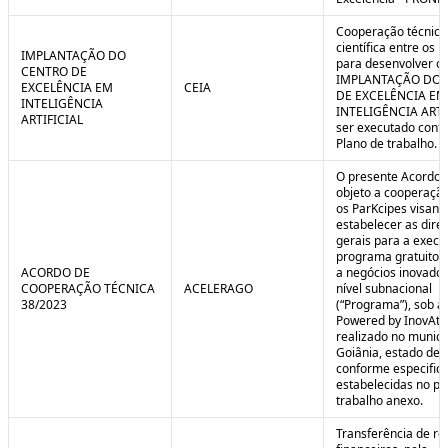
Cooperação técnica
científica entre os 
IMPLANTAÇÃO DO
para desenvolver o 
CENTRO DE
IMPLANTAÇÃO DO 
EXCELÊNCIA EM
CEIA
DE EXCELÊNCIA EM
INTELIGÊNCIA
INTELIGÊNCIA ARTI
ARTIFICIAL
ser executado conf
Plano de trabalho.
O presente Acordo 
objeto a cooperação
os ParKcipes visand
estabelecer as diret
gerais para a execu
programa gratuito 
ACORDO DE
a negócios inovado
COOPERAÇÃO TÉCNICA
ACELERAGO
nível subnacional
38/2023
(“Programa”), sob a
Powered by InovAtiv
realizado no municí
Goiânia, estado de 
conforme especific
estabelecidas no pl
trabalho anexo.
Transferência de re