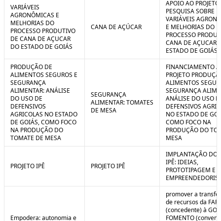
APOIO AO PROJETO
VARIÁVEIS
PESQUISA SOBRE
AGRONÔMICAS E
VARIÁVEIS AGRON
MELHORIAS DO
CANA DE AÇÚCAR
E MELHORIAS DO
PROCESSO PRODUTIVO
PROCESSO PRODUT
DE CANA DE AÇUCAR
CANA DE AÇUCAR 
DO ESTADO DE GOIÁS
ESTADO DE GOIÁS
PRODUÇÃO DE
FINANCIAMENTO A
ALIMENTOS SEGUROS E
PROJETO PRODUÇÃ
SEGURANÇA
ALIMENTOS SEGUR
ALIMENTAR: ANÁLISE
SEGURANÇA ALIME
SEGURANÇA
DO USO DE
ANÁLISE DO USO D
ALIMENTAR: TOMATES
DEFENSIVOS
DEFENSIVOS AGRI
DE MESA
AGRICOLAS NO ESTADO
NO ESTADO DE GOI
DE GOIÁS, COMO FOCO
COMO FOCO NA
NA PRODUÇÃO DO
PRODUÇÃO DO TO
TOMATE DE MESA
MESA
IMPLANTAÇÃO DO 
IPÊ: IDEIAS,
PROJETO IPÊ
PROJETO IPÊ
PROTOTIPAGEM E
EMPREENDEDORIS
promover a transfe
de recursos da FAP
(concedente) à GOI
Empodera: autonomia e
FOMENTO (convene