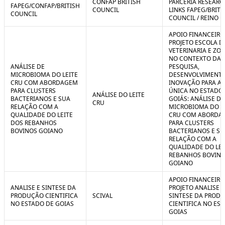
CONFAP BRITISH
PARCERIA RESEARC
FAPEG/CONFAP/BRITISH
COUNCIL
LINKS FAPEG/BRITI
COUNCIL
COUNCIL / REINO 
APOIO FINANCEIRO
PROJETO ESCOLA D
VETERINARIA E ZO
NO CONTEXTO DA
ANÁLISE DE
PESQUISA,
MICROBIOMA DO LEITE
DESENVOLVIMENTO
CRU COM ABORDAGEM
INOVAÇÃO PARA A
PARA CLUSTERS
ÚNICA NO ESTADO
ANÁLISE DO LEITE
BACTERIANOS E SUA
GOIÁS: ANÁLISE DE
CRU
RELAÇÃO COM A
MICROBIOMA DO L
QUALIDADE DO LEITE
CRU COM ABORDA
DOS REBANHOS
PARA CLUSTERS
BOVINOS GOIANO
BACTERIANOS E SU
RELAÇÃO COM A
QUALIDADE DO LEI
REBANHOS BOVIN
GOIANO
APOIO FINANCEIRO
ANALISE E SINTESE DA
PROJETO ANALISE E
PRODUÇÃO CIENTIFICA
SCIVAL
SINTESE DA PROD
NO ESTADO DE GOIAS
CIENTIFICA NO ES
GOIAS