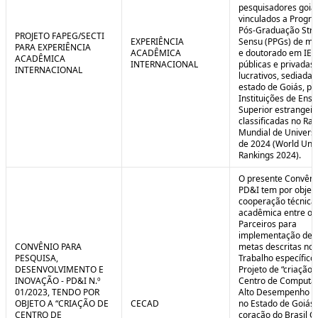
pesquisadores goia
vinculados a Progr
Pós-Graduação Stri
PROJETO FAPEG/SECTI
EXPERIÊNCIA
Sensu (PPGs) de me
PARA EXPERIÊNCIA
ACADÊMICA
e doutorado em IES
ACADÊMICA
INTERNACIONAL
públicas e privadas
INTERNACIONAL
lucrativos, sediadas
estado de Goiás, pa
Instituições de Ensi
Superior estrangei
classificadas no Ra
Mundial de Univers
de 2024 (World Univ
Rankings 2024).
O presente Convêni
PD&I tem por objet
cooperação técnica
acadêmica entre os
Parceiros para
implementação de 
CONVÊNIO PARA
metas descritas no 
PESQUISA,
Trabalho específico
DESENVOLVIMENTO E
Projeto de “criação 
INOVAÇÃO - PD&I N.º
Centro de Computa
01/2023, TENDO POR
Alto Desempenho (
OBJETO A “CRIAÇÃO DE
CECAD
no Estado de Goiás,
CENTRO DE
coração do Brasil Ce