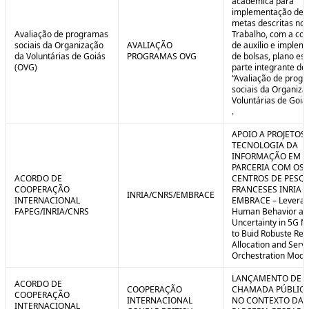
acadêmica para
implementação de 
metas descritas no 
Avaliação de programas
Trabalho, com a co
sociais da Organização
AVALIAÇÃO
de auxílio e implem
da Voluntárias de Goiás
PROGRAMAS OVG
de bolsas, plano est
(OVG)
parte integrante do 
“Avaliação de prog
sociais da Organiza
Voluntárias de Goiá
.
APOIO A PROJETOS
TECNOLOGIA DA
INFORMAÇÃO EM
PARCERIA COM OS
ACORDO DE
CENTROS DE PESQ
COOPERAÇÃO
FRANCESES INRIA E
INRIA/CNRS/EMBRACE
INTERNACIONAL
EMBRACE – Leverag
FAPEG/INRIA/CNRS
Human Behavior an
Uncertainty in 5G N
to Buid Robuste Re
Allocation and Serv
Orchestration Mode
LANÇAMENTO DE
ACORDO DE
COOPERAÇÃO
CHAMADA PÚBLICA
COOPERAÇÃO
INTERNACIONAL
NO CONTEXTO DA
INTERNACIONAL