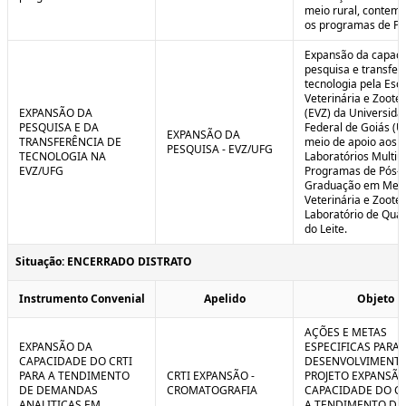
meio rural, contem
os programas de P
Expansão da capaci
pesquisa e transfer
tecnologia pela Esc
Veterinária e Zoote
EXPANSÃO DA
(EVZ) da Universida
PESQUISA E DA
Federal de Goiás (U
EXPANSÃO DA
TRANSFERÊNCIA DE
meio de apoio aos
PESQUISA - EVZ/UFG
TECNOLOGIA NA
Laboratórios Multiu
EVZ/UFG
Programas de Pós-
Graduação em Medi
Veterinária e Zoote
Laboratório de Qua
do Leite.
Situação: ENCERRADO DISTRATO
Instrumento Convenial
Apelido
Objeto
AÇÕES E METAS
EXPANSÃO DA
ESPECIFICAS PARA 
CAPACIDADE DO CRTI
DESENVOLVIMENT
PARA A TENDIMENTO
CRTI EXPANSÃO -
PROJETO EXPANSÃO
DE DEMANDAS
CROMATOGRAFIA
CAPACIDADE DO CR
ANALITICAS EM
A TENDIMENTO DE