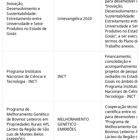
para desenvolver o 
Inovação,
“Inovação,
Desenvolvimento e
Desenvolvimento e
Sustentabilidade:
Sustentabilidade:
Estreitamento entre
Unievangélica 2020
Estreitamento entre
Universidade e Setor
Universidade e Seto
Produtivo no Estado de
Produtivo no Estado
Goiás
Goiás”, a ser execu
termos do Plano de
Trabalho anexos.
Financaimento,
consolidação e
acompanhamento d
Programa Institutos
projetos de pesquis
Nacionais de Ciência e
INCT
sediados no Estado
Tecnologia - INCT
Goiás no âmbito do
Programa Institutos
Nacionais de Ciênci
Tecnologia - INCT
Cooperação técnica
Programa de
científica entre os 
Melhoramento Genético
para desenvolver o
de Bovinos Leiteiros em
MELHORAMENTO
“Programa de
Propriedades Rurais APL
GENÉTICO -
Melhoramento Gené
Lácteo da Região de São
EMBRIÕES
Bovinos Leiteiros A
Luis de Montes Belos
Lácteo da Região d
EMBRIÕES