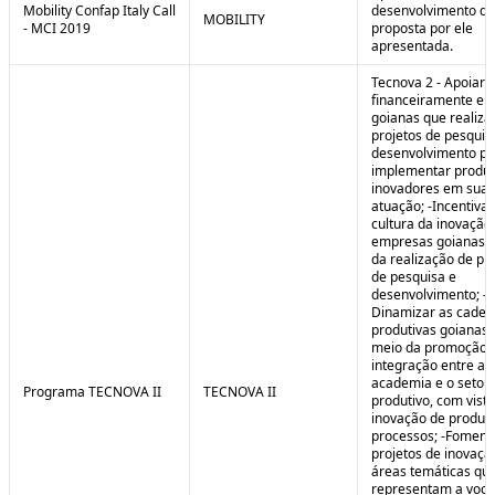
Mobility Confap Italy Call
desenvolvimento da
MOBILITY
- MCI 2019
proposta por ele
apresentada.
Tecnova 2 - Apoiar
financeiramente e
goianas que realiz
projetos de pesquis
desenvolvimento pa
implementar produ
inovadores em sua 
atuação; -Incentivar
cultura da inovação
empresas goianas 
da realização de pr
de pesquisa e
desenvolvimento; -
Dinamizar as cadei
produtivas goianas 
meio da promoção 
integração entre a
academia e o setor
Programa TECNOVA II
TECNOVA II
produtivo, com vista
inovação de produt
processos; -Foment
projetos de inovaç
áreas temáticas qu
representam a voc