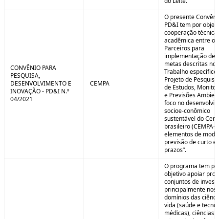
do Leite.
O presente Convêni
PD&I tem por objet
cooperação técnica
acadêmica entre os
Parceiros para
implementação de 
metas descritas no 
CONVÊNIO PARA
Trabalho específico
PESQUISA,
Projeto de Pesquisa
DESENVOLVIMENTO E
CEMPA
de Estudos, Monito
INOVAÇÃO - PD&I N.º
e Previsões Ambien
04/2021
foco no desenvolvi
socioe-conômico
sustentável do Cer
brasileiro (CEMPA-C
elementos de mode
previsão de curto e
prazos”.
O programa tem po
objetivo apoiar proj
conjuntos de invest
principalmente nos
domínios das ciênci
vida (saúde e tecno
médicas), ciências a