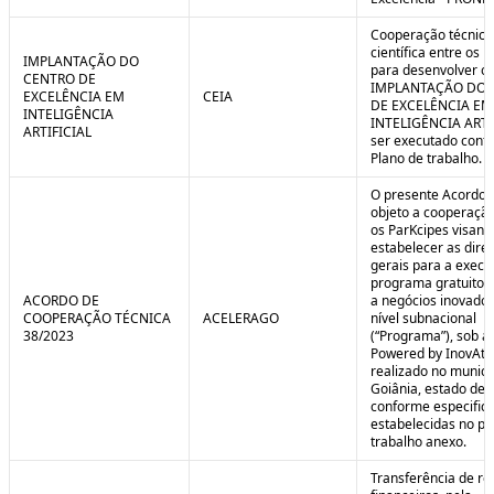
Cooperação técnica
científica entre os 
IMPLANTAÇÃO DO
para desenvolver o 
CENTRO DE
IMPLANTAÇÃO DO 
EXCELÊNCIA EM
CEIA
DE EXCELÊNCIA EM
INTELIGÊNCIA
INTELIGÊNCIA ARTI
ARTIFICIAL
ser executado conf
Plano de trabalho.
O presente Acordo 
objeto a cooperação
os ParKcipes visand
estabelecer as diret
gerais para a execu
programa gratuito 
ACORDO DE
a negócios inovado
COOPERAÇÃO TÉCNICA
ACELERAGO
nível subnacional
38/2023
(“Programa”), sob a
Powered by InovAtiv
realizado no municí
Goiânia, estado de 
conforme especific
estabelecidas no pl
trabalho anexo.
Transferência de re