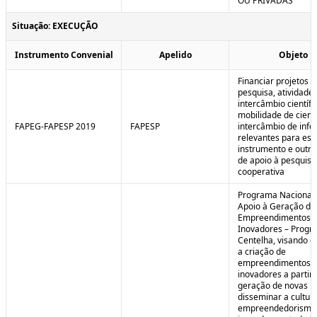
OU PRIVADAS
Situação: EXECUÇÃO
Instrumento Convenial
Apelido
Objeto
Financiar projetos d
pesquisa, atividade
intercâmbio científi
mobilidade de cienti
FAPEG-FAPESP 2019
FAPESP
intercâmbio de inf
relevantes para est
instrumento e outra
de apoio à pesquisa
cooperativa
Programa Nacional
Apoio à Geração de
Empreendimentos
Inovadores – Prog
Centelha, visando e
a criação de
empreendimentos
inovadores a partir 
geração de novas id
disseminar a cultur
empreendedorismo