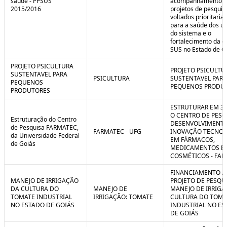
saúde - PPSUS
acompanhamento d
2015/2016
projetos de pesquis
voltados prioritari
para a saúde dos us
do sistema e o
fortalecimento da g
SUS no Estado de G
PROJETO PSICULTURA
PROJETO PSICULTU
SUSTENTAVEL PARA
PSICULTURA
SUSTENTAVEL PARA
PEQUENOS
PEQUENOS PRODU
PRODUTORES
ESTRUTURAR EM 3
O CENTRO DE PESQ
Estruturação do Centro
DESENVOLVIMENTO
de Pesquisa FARMATEC,
FARMATEC - UFG
INOVAÇÃO TECNOL
da Universidade Federal
EM FÁRMACOS,
de Goiás
MEDICAMENTOS E
COSMÉTICOS - FA
FINANCIAMENTO A
MANEJO DE IRRIGAÇÃO
PROJETO DE PESQU
DA CULTURA DO
MANEJO DE
MANEJO DE IRRIGA
TOMATE INDUSTRIAL
IRRIGAÇÃO: TOMATE
CULTURA DO TOMA
NO ESTADO DE GOIÁS
INDUSTRIAL NO ES
DE GOIÁS