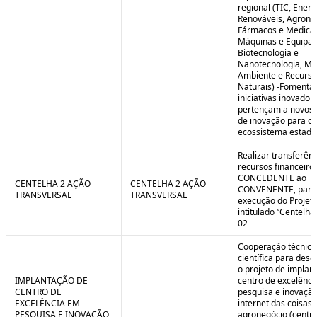
regional (TIC, Energ
Renováveis, Agrone
Fármacos e Medica
Máquinas e Equipa
Biotecnologia e
Nanotecnologia, Me
Ambiente e Recurso
Naturais) -Fomenta
iniciativas inovador
pertençam a novos
de inovação para o
ecossistema estadu
Realizar transferênc
recursos financeiros
CONCEDENTE ao
CENTELHA 2 AÇÃO
CENTELHA 2 AÇÃO
CONVENENTE, para
TRANSVERSAL
TRANSVERSAL
execução do Projet
intitulado “Centelha
02
Cooperação técnica
científica para dese
o projeto de implan
IMPLANTAÇÃO DE
centro de excelênc
CENTRO DE
pesquisa e inovaçã
EXCELÊNCIA EM
internet das coisas 
PESQUISA E INOVAÇÃO
agronegócio (centro