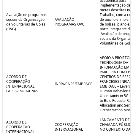
acadêmica para
implementação de 
metas descritas no 
Avaliação de programas
Trabalho, com a co
sociais da Organização
AVALIAÇÃO
de auxílio e implem
da Voluntárias de Goiás
PROGRAMAS OVG
de bolsas, plano est
(OVG)
parte integrante do 
“Avaliação de prog
sociais da Organiza
Voluntárias de Goiá
.
APOIO A PROJETOS
TECNOLOGIA DA
INFORMAÇÃO EM
PARCERIA COM OS
ACORDO DE
CENTROS DE PESQ
COOPERAÇÃO
FRANCESES INRIA E
INRIA/CNRS/EMBRACE
INTERNACIONAL
EMBRACE – Leverag
FAPEG/INRIA/CNRS
Human Behavior an
Uncertainty in 5G N
to Buid Robuste Re
Allocation and Serv
Orchestration Mode
LANÇAMENTO DE
ACORDO DE
COOPERAÇÃO
CHAMADA PÚBLICA
COOPERAÇÃO
INTERNACIONAL
NO CONTEXTO DA
INTERNACIONAL