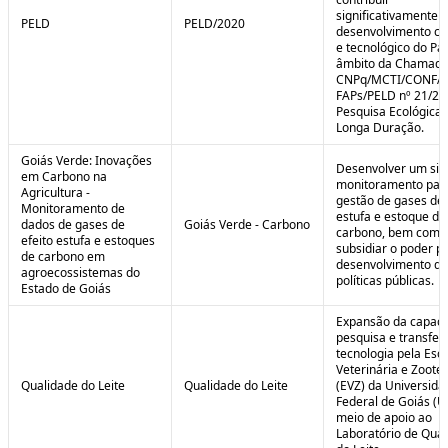
significativamente 
PELD
PELD/2020
desenvolvimento cie
e tecnológico do Paí
âmbito da Chamad
CNPq/MCTI/CONFA
FAPs/PELD nº 21/20
Pesquisa Ecológica 
Longa Duração.
Goiás Verde: Inovações
Desenvolver um sis
em Carbono na
monitoramento par
Agricultura -
gestão de gases de 
Monitoramento de
estufa e estoque de
dados de gases de
Goiás Verde - Carbono
carbono, bem como
efeito estufa e estoques
subsidiar o poder p
de carbono em
desenvolvimento de
agroecossistemas do
políticas públicas.
Estado de Goiás
Expansão da capaci
pesquisa e transfer
tecnologia pela Esc
Veterinária e Zoote
Qualidade do Leite
Qualidade do Leite
(EVZ) da Universida
Federal de Goiás (U
meio de apoio ao
Laboratório de Qua