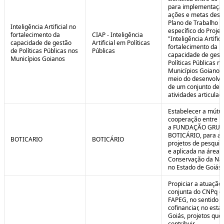
para implementaçã
ações e metas descr
Plano de Trabalho
Inteligência Artificial no
específico do Projet
fortalecimento da
CIAP - Inteligência
"Inteligência Artifici
capacidade de gestão
Artificial em Políticas
fortalecimento da
de Políticas Públicas nos
Públicas
capacidade de gest
Municípios Goianos
Políticas Públicas n
Municípios Goianos
meio do desenvolvi
de um conjunto de
atividades articulad
Estabelecer a mútu
cooperação entre F
a FUNDAÇÃO GRU
BOTICÁRIO, para ap
BOTICARIO
BOTICÁRIO
projetos de pesquis
e aplicada na área 
Conservação da Na
no Estado de Goiás.
Propiciar a atuação
conjunta do CNPq e
FAPEG, no sentido 
cofinanciar, no esta
Goiás, projetos que
contribuir