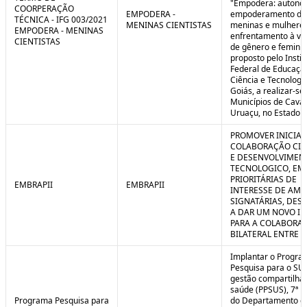
"Empodera: autono
COORPERAÇÃO
EMPODERA -
empoderamento de
TÉCNICA - IFG 003/2021
MENINAS CIENTISTAS
meninas e mulheres
EMPODERA - MENINAS
enfrentamento à vio
CIENTISTAS
de gênero e feminicí
proposto pelo Instit
Federal de Educaçã
Ciência e Tecnologi
Goiás, a realizar-se
Municípios de Caval
Uruaçu, no Estado d
PROMOVER INICIAT
COLABORAÇÃO CIE
E DESENVOLVIMEN
TECNOLOGICO, EM
PRIORITÁRIAS DE
EMBRAPII
EMBRAPII
INTERESSE DE AMB
SIGNATÁRIAS, DES
A DAR UM NOVO I
PARA A COLABORA
BILATERAL ENTRE 
Implantar o Progra
Pesquisa para o SU
gestão compartilha
saúde (PPSUS), 7ª E
Programa Pesquisa para
do Departamento d