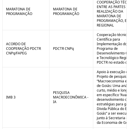
COOPERAÇÃO TÉCN
ENTRE AS PARTES P
MARATONA DE
MARATONA DE
REALIZAÇÃO DA
PROGRAMAÇÃO
PROGRAMAÇÃO
MARATONA DE
PROGRAMAÇÃO, EM
REGIONAL
Cooperação técnica
Científica para
ACORDO DE
Implementação do
COOPERAÇÃO PDCTR
PDCTR CNPq
Programa de
CNPq/FAPEG
Desenvolvimento Cie
e Tecnológico Region
PDCTR no estado de
Apoio à execução d
Projeto de pesquisa
“Macroeconomia e 
de Goiás: Uma anál
curto, médio e longo
PESQUISA
em específico “Aval
IMB 3
MACROECONÔMICA -
desenvolvimento de
IA
estratégias para ge
Dívida Pública do E
Goiás” a ser execut
junto à Secretaria 
da Economia de Goi