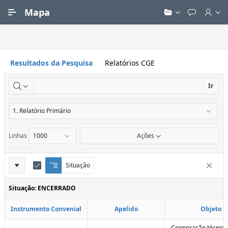
Ir para Conteúdo Principal
Mapa
Resultados da Pesquisa
Relatórios CGE
Ir
Linhas
Ações
Definições
Situação
Q
E
Remove
u
d
do
e
i
Situação: ENCERRADO
Relatório
b
t
r
a
Instrumento Convenial
Apelido
Objeto
a
r
d
C
e
o
Cooperação técnica