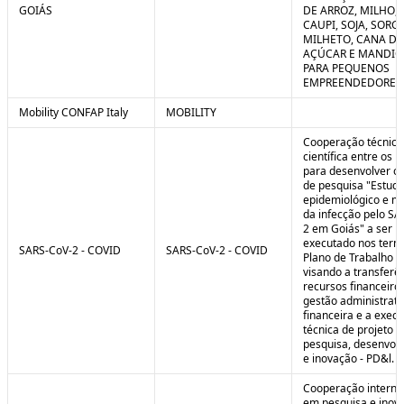
GOIÁS
DE ARROZ, MILHO, F
CAUPI, SOJA, SORG
MILHETO, CANA DE
AÇÚCAR E MANDI
PARA PEQUENOS
EMPREENDEDORES 
Mobility CONFAP Italy
MOBILITY
Cooperação técnica
científica entre os 
para desenvolver o 
de pesquisa "Estud
epidemiológico e m
da infecção pelo SA
2 em Goiás" a ser
executado nos term
SARS-CoV-2 - COVID
SARS-CoV-2 - COVID
Plano de Trabalho a
visando a transferê
recursos financeiros
gestão administrati
financeira e a exec
técnica de projeto d
pesquisa, desenvol
e inovação - PD&l.
Cooperação interna
em pesquisa e inov