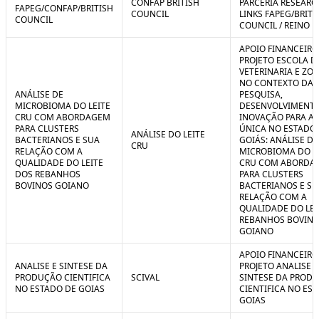
CONFAP BRITISH
PARCERIA RESEARC
FAPEG/CONFAP/BRITISH
COUNCIL
LINKS FAPEG/BRITI
COUNCIL
COUNCIL / REINO 
APOIO FINANCEIRO
PROJETO ESCOLA D
VETERINARIA E ZO
NO CONTEXTO DA
ANÁLISE DE
PESQUISA,
MICROBIOMA DO LEITE
DESENVOLVIMENTO
CRU COM ABORDAGEM
INOVAÇÃO PARA A
PARA CLUSTERS
ÚNICA NO ESTADO
ANÁLISE DO LEITE
BACTERIANOS E SUA
GOIÁS: ANÁLISE DE
CRU
RELAÇÃO COM A
MICROBIOMA DO L
QUALIDADE DO LEITE
CRU COM ABORDA
DOS REBANHOS
PARA CLUSTERS
BOVINOS GOIANO
BACTERIANOS E SU
RELAÇÃO COM A
QUALIDADE DO LEI
REBANHOS BOVIN
GOIANO
APOIO FINANCEIRO
ANALISE E SINTESE DA
PROJETO ANALISE E
PRODUÇÃO CIENTIFICA
SCIVAL
SINTESE DA PROD
NO ESTADO DE GOIAS
CIENTIFICA NO ES
GOIAS