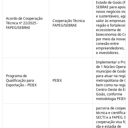
Estado de Goiás (F
SEBRAE para apoiar
novos negócios ino
e sustentáveis, agr
Acordo de Cooperação
Cooperação Técnica
valor às empresas 
Técnica nº 22/2025 -
FAPEG/SEBRAE
região e fortalecer 
FAPEG/SEBRAE
ecossistema de
bioeconomia do Cer
por meio da inovaçã
conexão entre
empreendedores, 
e investidores.
Implementar o Pro
de 1 Núcleo Operac
município de Goiâni
Programa de
para atuar na regiã
Qualificação para
PEIEX
metropolitana de Go
Exportação – PEIEX
bem como na regiã
Centro Oeste do Es
Goiás, conforme
metodologia PEIEX.
parceria de cooper
técnica e científica 
SECTI e a FAPEG. E
cooperação visa fo
ida e estadia de