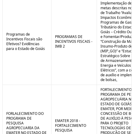
Implementação de 
metas descritas nos
de Trabalho “Avalia
Impactos Econômic
Programas de Gast
Tributário do Estad
Goiás – Crédito Ou
Programas de
PROGRAMAS DE
e Fomentar/Produzir
Incentivos Fiscais são
INCENTIVOS FISCAIS -
“Construção da Matr
Efetivos? Evidências
IMB 2
Insumo-Produto de 
para o Estado de Goiás
(MIP_GO)” e “Estudo
Estratégico Sobre S
de Armazenamento
Energia e Veículos
Elétricos”, com a c
de auxílio e implem
de bolsas,
FORTALECIMENTO 
PROGRAMA DE PES
AGROPECUÁRIA NO
ESTADO DE GOIÁS 
EMATER, POR MEIO
FORLALECIMENTO DO
CONCESSÃO DE BO
PROGRAMA DE
DE AUXÍLIO À PESQ
EMATER 2018 -
PESQUISA
PARA O PROJETO
FORTALECIMENTO
AGROPECUARIA DA
TECNOLOGIAS DE
PESQUISA
EMATER NO ESTADO DE
PRODUÇÃO DE SE