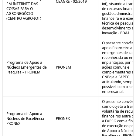
CEAGRE - 02/2019
EM INTERNET DAS
iot), visando a tran
COISAS PARA O
de recursos financei
AGRONEGÓCIO
gestão administrati
(CENTRO AGRO-IOT)
financeira e a exec
técnica de pesquisa
desenvolvimento e
inovação - PD&I.
O presente convênio
apoio financeiro a 
emergentes de cap
reconhecida ou em 
Programa de Apoio a
implantação, por m
Núcleos Emergentes de
PRONEM
ações comuns e
Pesquisa – PRONEM
complementares en
CNPq e a FAPEG,
articulando, sempr
possível, com o seto
empresarial.
O presente convêni
como objeto a trans
voluntária de recur
Programa de Apoio a
financeiros entre o
Núcleos de Excelência –
PRONEX
a FAPEG com a fina
PRONEX
de execução do pr
de Apoio a Núcleos
Excelência - PRONE