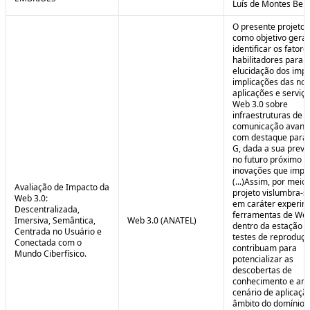
Luís de Montes Belo
O presente projeto
como objetivo geral
identificar os fatore
habilitadores para a
elucidação dos impa
implicações das no
aplicações e serviç
Web 3.0 sobre
infraestruturas de
comunicação avanç
com destaque para 
G, dada a sua preva
no futuro próximo e
inovações que impul
(...)Assim, por meio
Avaliação de Impacto da
projeto vislumbra-se
Web 3.0:
em caráter experim
Descentralizada,
ferramentas de Web
Imersiva, Semântica,
Web 3.0 (ANATEL)
dentro da estação 
Centrada no Usuário e
testes de reproduç
Conectada com o
contribuam para
Mundo Ciberfísico.
potencializar as
descobertas de
conhecimento e aná
cenário de aplicaçã
âmbito do domínio v