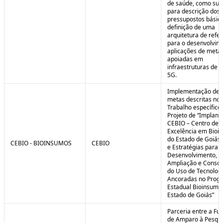
de saúde, como sub
para descrição dos
pressupostos básic
definição de uma
arquitetura de refe
para o desenvolvim
aplicações de meta
apoiadas em
infraestruturas de 
5G.
Implementação de 
metas descritas no 
Trabalho específico
Projeto de “Implant
CEBIO – Centro de
Excelência em Bioi
do Estado de Goiás 
CEBIO - BIOINSUMOS
CEBIO
e Estratégias para o
Desenvolvimento,
Ampliação e Consol
do Uso de Tecnolog
Ancoradas no Prog
Estadual Bioinsumo
Estado de Goiás”
Parceria entre a Fu
de Amparo à Pesqui