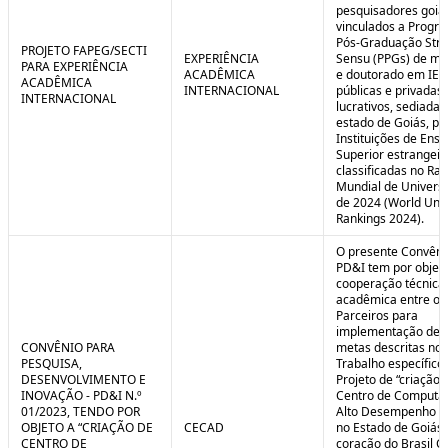
pesquisadores goia
vinculados a Progr
Pós-Graduação Stri
PROJETO FAPEG/SECTI
EXPERIÊNCIA
Sensu (PPGs) de me
PARA EXPERIÊNCIA
ACADÊMICA
e doutorado em IES
ACADÊMICA
INTERNACIONAL
públicas e privadas
INTERNACIONAL
lucrativos, sediadas
estado de Goiás, pa
Instituições de Ensi
Superior estrangei
classificadas no Ra
Mundial de Univers
de 2024 (World Univ
Rankings 2024).
O presente Convêni
PD&I tem por objet
cooperação técnica
acadêmica entre os
Parceiros para
implementação de 
CONVÊNIO PARA
metas descritas no 
PESQUISA,
Trabalho específico
DESENVOLVIMENTO E
Projeto de “criação 
INOVAÇÃO - PD&I N.º
Centro de Computa
01/2023, TENDO POR
Alto Desempenho (
OBJETO A “CRIAÇÃO DE
CECAD
no Estado de Goiás,
CENTRO DE
coração do Brasil Ce