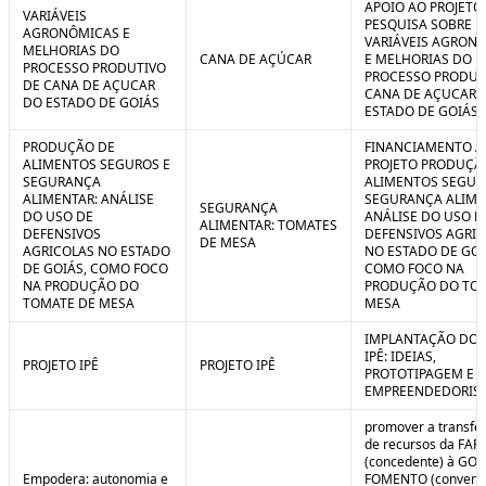
APOIO AO PROJETO
VARIÁVEIS
PESQUISA SOBRE
AGRONÔMICAS E
VARIÁVEIS AGRON
MELHORIAS DO
CANA DE AÇÚCAR
E MELHORIAS DO
PROCESSO PRODUTIVO
PROCESSO PRODUT
DE CANA DE AÇUCAR
CANA DE AÇUCAR 
DO ESTADO DE GOIÁS
ESTADO DE GOIÁS
PRODUÇÃO DE
FINANCIAMENTO A
ALIMENTOS SEGUROS E
PROJETO PRODUÇÃ
SEGURANÇA
ALIMENTOS SEGUR
ALIMENTAR: ANÁLISE
SEGURANÇA ALIME
SEGURANÇA
DO USO DE
ANÁLISE DO USO D
ALIMENTAR: TOMATES
DEFENSIVOS
DEFENSIVOS AGRI
DE MESA
AGRICOLAS NO ESTADO
NO ESTADO DE GOI
DE GOIÁS, COMO FOCO
COMO FOCO NA
NA PRODUÇÃO DO
PRODUÇÃO DO TO
TOMATE DE MESA
MESA
IMPLANTAÇÃO DO 
IPÊ: IDEIAS,
PROJETO IPÊ
PROJETO IPÊ
PROTOTIPAGEM E
EMPREENDEDORIS
promover a transfe
de recursos da FAP
(concedente) à GOI
Empodera: autonomia e
FOMENTO (convene