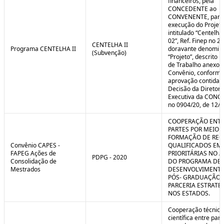
financeiros, pela
CONCEDENTE ao
CONVENENTE, para
execução do Projet
intitulado “Centelha
02”, Ref. Finep no 2
CENTELHA II
Programa CENTELHA II
doravante denomin
(Subvenção)
“Projeto”, descrito 
de Trabalho anexo a
Convênio, conforme
aprovação contida 
Decisão da Diretori
Executiva da CON
no 0904/20, de 12/1
COOPERAÇÃO ENTR
PARTES POR MEIO 
FORMAÇÃO DE REC
Convênio CAPES -
QUALIFICADOS EM
FAPEG Ações de
PRIORITÁRIAS NO 
PDPG - 2020
Consolidação de
DO PROGRAMA DE
Mestrados
DESENVOLVIMENT
PÓS- GRADUAÇÃO (
PARCERIA ESTRATÉ
NOS ESTADOS.
Cooperação técnica
científica entre par