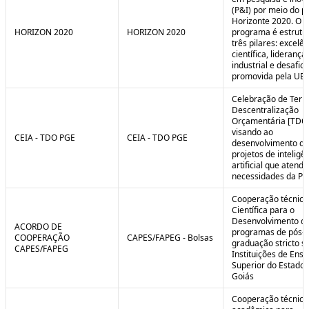
(P&I) por meio do 
Horizonte 2020. O
HORIZON 2020
HORIZON 2020
programa é estrut
três pilares: excelên
científica, liderança
industrial e desafio
promovida pela UE.
Celebração de Ter
Descentralização
Orçamentária [TDO
visando ao
CEIA - TDO PGE
CEIA - TDO PGE
desenvolvimento de
projetos de inteligê
artificial que atend
necessidades da PG
Cooperação técnica
Científica para o
Desenvolvimento d
ACORDO DE
programas de pós-
COOPERAÇÃO
CAPES/FAPEG - Bolsas
graduação stricto 
CAPES/FAPEG
Instituições de Ensi
Superior do Estado 
Goiás
Cooperação técnica