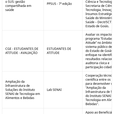
o SUS: gestão
Ciência e Tecnologi
PPSUS - 7ª edição
compartilhada em
Secretaria de Ciênci
saúde
Tecnologia, Inovaçã
Insumos Estratégic
Saúde do Ministério
Saúde – Decit/SCTI
Estado de Goiás.
Avaliar os impactos
programa “Estudant
Atitude” no âmbito 
sistema público de 
CGE - ESTUDANTES DE
ESTUDANTES DE
do Estado de Goiás
ATITUDE - AVALIAÇÃO
ATITUDE
enfoque na identifi
resultados relacion
auditoria cívica e
participação cidadã
Cooperação técnica
científica entre os 
Ampliação da
para desenvolver o 
Infraestrutura de
"Ampliação da
Soluções do Instituto
Lab SENAI
Infraestrutura de S
SENAI de Tecnologia em
do Instituto SENAI 
Alimentos e Bebidas
Tecnologia em Alim
Bebidas".
Apoio ao Beneficiár