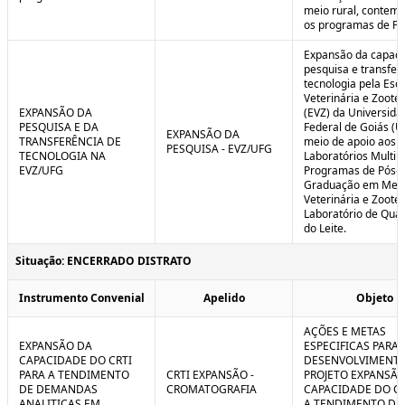
meio rural, contem
os programas de P
Expansão da capaci
pesquisa e transfer
tecnologia pela Esc
Veterinária e Zoote
EXPANSÃO DA
(EVZ) da Universida
PESQUISA E DA
Federal de Goiás (U
EXPANSÃO DA
TRANSFERÊNCIA DE
meio de apoio aos
PESQUISA - EVZ/UFG
TECNOLOGIA NA
Laboratórios Multiu
EVZ/UFG
Programas de Pós-
Graduação em Medi
Veterinária e Zoote
Laboratório de Qua
do Leite.
Situação: ENCERRADO DISTRATO
Instrumento Convenial
Apelido
Objeto
AÇÕES E METAS
EXPANSÃO DA
ESPECIFICAS PARA 
CAPACIDADE DO CRTI
DESENVOLVIMENT
PARA A TENDIMENTO
CRTI EXPANSÃO -
PROJETO EXPANSÃO
DE DEMANDAS
CROMATOGRAFIA
CAPACIDADE DO CR
ANALITICAS EM
A TENDIMENTO DE