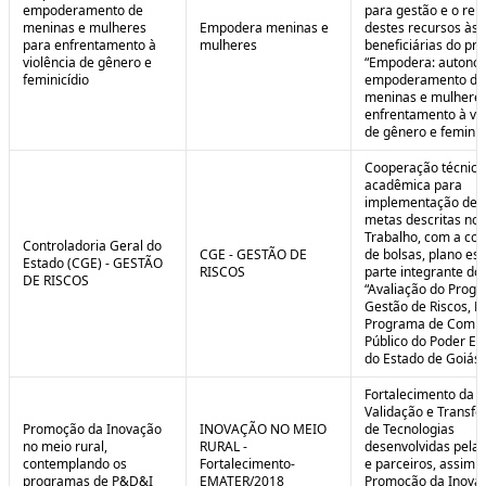
empoderamento de
para gestão e o rep
meninas e mulheres
Empodera meninas e
destes recursos às
para enfrentamento à
mulheres
beneficiárias do pro
violência de gênero e
“Empodera: autono
feminicídio
empoderamento de
meninas e mulheres
enfrentamento à vio
de gênero e feminicí
Cooperação técnica
acadêmica para
implementação de 
metas descritas no 
Trabalho, com a co
Controladoria Geral do
CGE - GESTÃO DE
de bolsas, plano est
Estado (CGE) - GESTÃO
RISCOS
parte integrante do 
DE RISCOS
“Avaliação do Prog
Gestão de Riscos, Ei
Programa de Compl
Público do Poder Ex
do Estado de Goiás”
Fortalecimento da P
Validação e Transfe
Promoção da Inovação
INOVAÇÃO NO MEIO
de Tecnologias
no meio rural,
RURAL -
desenvolvidas pela
contemplando os
Fortalecimento-
e parceiros, assim 
programas de P&D&I
EMATER/2018
Promoção da Inova