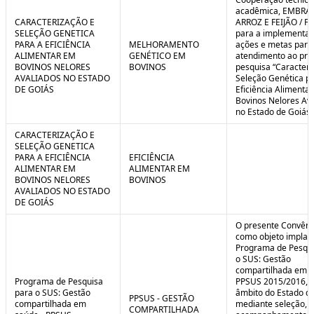
C
n
acadêmica, EMBRA
o
t
CARACTERIZAÇÃO E
ARROZ E FEIJÃO / F
n
r
SELEÇÃO GENETICA
para a implementaç
t
o
PARA A EFICIÊNCIA
MELHORAMENTO
ações e metas para
r
l
ALIMENTAR EM
GENÉTICO EM
atendimento ao pro
o
B
BOVINOS NELORES
BOVINOS
pesquisa “Caracteri
l
r
AVALIADOS NO ESTADO
Seleção Genética p
e
e
DE GOIÁS
Eficiência Alimenta
:
a
Bovinos Nelores Av
S
k
no Estado de Goiás”
i
t
CARACTERIZAÇÃO E
u
SELEÇÃO GENETICA
a
PARA A EFICIÊNCIA
EFICIÊNCIA
ç
ALIMENTAR EM
ALIMENTAR EM
ã
BOVINOS NELORES
BOVINOS
o
AVALIADOS NO ESTADO
DE GOIÁS
O presente Convêni
como objeto implan
Programa de Pesqui
o SUS: Gestão
compartilhada em s
Programa de Pesquisa
PPSUS 2015/2016, 
para o SUS: Gestão
âmbito do Estado de
PPSUS - GESTÃO
compartilhada em
mediante seleção, a
COMPARTILHADA