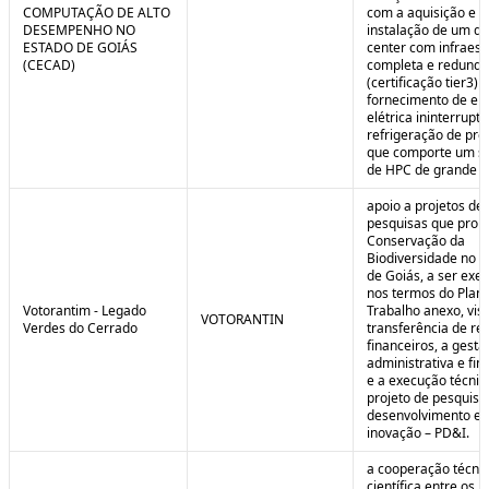
COMPUTAÇÃO DE ALTO
com a aquisição e
DESEMPENHO NO
instalação de um da
ESTADO DE GOIÁS
center com infraest
(CECAD)
completa e redunda
(certificação tier3) 
fornecimento de en
elétrica ininterrupta
refrigeração de pre
que comporte um s
de HPC de grande po
apoio a projetos de
pesquisas que pro
Conservação da
Biodiversidade no E
de Goiás, a ser exe
nos termos do Plan
Votorantim - Legado
Trabalho anexo, vis
VOTORANTIN
Verdes do Cerrado
transferência de re
financeiros, a gestã
administrativa e fin
e a execução técnic
projeto de pesquisa
desenvolvimento e
inovação – PD&I.
a cooperação técnic
científica entre os 