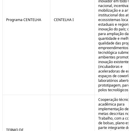
inovador em todo ter
nacional, incentivan
mobilização e a art
institucional dos at
Programa CENTELHA
CENTELHA I
ecossistemas locais
estaduais e regiona
inovação do país; co
para ampliação da
quantidade e melho
qualidade das prop
empreendimentos d
tecnológica submet
ambientes promoto
inovação existentes
(incubadoras e
aceleradoras de em
espaços de coworki
laboratórios aberto
prototipagem, parq
polos tecnológicos et
Cooperação técnica
acadêmica para
implementação de 
metas descritas no 
Trabalho, com a co
de bolsas, plano est
parte integrante do 
TERMO DE