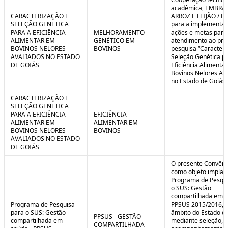
C
n
acadêmica, EMBRA
o
t
CARACTERIZAÇÃO E
ARROZ E FEIJÃO / F
n
r
SELEÇÃO GENETICA
para a implementaç
t
o
PARA A EFICIÊNCIA
MELHORAMENTO
ações e metas para
r
l
ALIMENTAR EM
GENÉTICO EM
atendimento ao pro
o
B
BOVINOS NELORES
BOVINOS
pesquisa “Caracteri
l
r
AVALIADOS NO ESTADO
Seleção Genética p
e
e
DE GOIÁS
Eficiência Alimenta
:
a
Bovinos Nelores Av
S
k
no Estado de Goiás”
i
t
CARACTERIZAÇÃO E
u
SELEÇÃO GENETICA
a
PARA A EFICIÊNCIA
EFICIÊNCIA
ç
ALIMENTAR EM
ALIMENTAR EM
ã
BOVINOS NELORES
BOVINOS
o
AVALIADOS NO ESTADO
DE GOIÁS
O presente Convêni
como objeto implan
Programa de Pesqui
o SUS: Gestão
compartilhada em s
Programa de Pesquisa
PPSUS 2015/2016, 
para o SUS: Gestão
âmbito do Estado de
PPSUS - GESTÃO
compartilhada em
mediante seleção, a
COMPARTILHADA