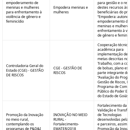
empoderamento de
para gestão e o rep
meninas e mulheres
Empodera meninas e
destes recursos às
para enfrentamento à
mulheres
beneficiárias do pro
violência de gênero e
“Empodera: autono
feminicídio
empoderamento de
meninas e mulheres
enfrentamento à vio
de gênero e feminicí
Cooperação técnica
acadêmica para
implementação de 
metas descritas no 
Trabalho, com a co
Controladoria Geral do
CGE - GESTÃO DE
de bolsas, plano est
Estado (CGE) - GESTÃO
RISCOS
parte integrante do 
DE RISCOS
“Avaliação do Prog
Gestão de Riscos, Ei
Programa de Compl
Público do Poder Ex
do Estado de Goiás”
Fortalecimento da P
Validação e Transfe
Promoção da Inovação
INOVAÇÃO NO MEIO
de Tecnologias
no meio rural,
RURAL -
desenvolvidas pela
contemplando os
Fortalecimento-
e parceiros, assim 
programas de P&D&I
EMATER/2018
Promoção da Inova