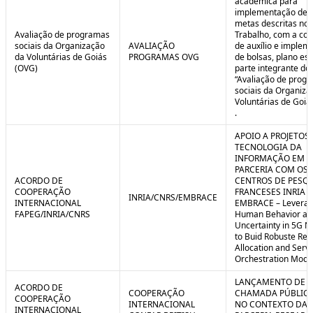
acadêmica para
implementação de 
metas descritas no 
Avaliação de programas
Trabalho, com a co
sociais da Organização
AVALIAÇÃO
de auxílio e implem
da Voluntárias de Goiás
PROGRAMAS OVG
de bolsas, plano est
(OVG)
parte integrante do 
“Avaliação de prog
sociais da Organiza
Voluntárias de Goiá
.
APOIO A PROJETOS
TECNOLOGIA DA
INFORMAÇÃO EM
PARCERIA COM OS
ACORDO DE
CENTROS DE PESQ
COOPERAÇÃO
FRANCESES INRIA E
INRIA/CNRS/EMBRACE
INTERNACIONAL
EMBRACE – Leverag
FAPEG/INRIA/CNRS
Human Behavior an
Uncertainty in 5G N
to Buid Robuste Re
Allocation and Serv
Orchestration Mode
LANÇAMENTO DE
ACORDO DE
COOPERAÇÃO
CHAMADA PÚBLICA
COOPERAÇÃO
INTERNACIONAL
NO CONTEXTO DA
INTERNACIONAL