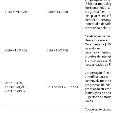
(P&I) por meio do 
Horizonte 2020. O
HORIZON 2020
HORIZON 2020
programa é estrut
três pilares: excelên
científica, liderança
industrial e desafio
promovida pela UE.
Celebração de Ter
Descentralização
Orçamentária [TDO
visando ao
CEIA - TDO PGE
CEIA - TDO PGE
desenvolvimento de
projetos de inteligê
artificial que atend
necessidades da PG
Cooperação técnica
Científica para o
Desenvolvimento d
ACORDO DE
programas de pós-
COOPERAÇÃO
CAPES/FAPEG - Bolsas
graduação stricto 
CAPES/FAPEG
Instituições de Ensi
Superior do Estado 
Goiás
Cooperação técnica