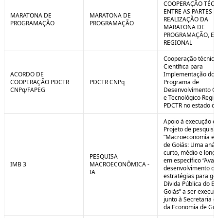
COOPERAÇÃO TÉCN
ENTRE AS PARTES P
MARATONA DE
MARATONA DE
REALIZAÇÃO DA
PROGRAMAÇÃO
PROGRAMAÇÃO
MARATONA DE
PROGRAMAÇÃO, EM
REGIONAL
Cooperação técnica
Científica para
ACORDO DE
Implementação do
COOPERAÇÃO PDCTR
PDCTR CNPq
Programa de
CNPq/FAPEG
Desenvolvimento Cie
e Tecnológico Region
PDCTR no estado de
Apoio à execução d
Projeto de pesquisa
“Macroeconomia e 
de Goiás: Uma anál
curto, médio e longo
PESQUISA
em específico “Aval
IMB 3
MACROECONÔMICA -
desenvolvimento de
IA
estratégias para ge
Dívida Pública do E
Goiás” a ser execut
junto à Secretaria 
da Economia de Goi