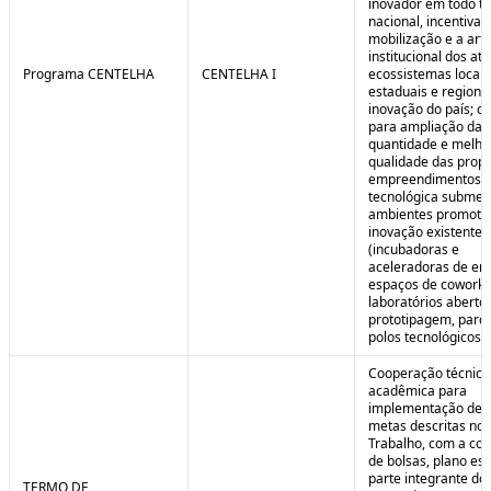
inovador em todo ter
nacional, incentivan
mobilização e a art
institucional dos at
Programa CENTELHA
CENTELHA I
ecossistemas locais
estaduais e regiona
inovação do país; co
para ampliação da
quantidade e melho
qualidade das prop
empreendimentos d
tecnológica submet
ambientes promoto
inovação existentes
(incubadoras e
aceleradoras de em
espaços de coworki
laboratórios aberto
prototipagem, parq
polos tecnológicos et
Cooperação técnica
acadêmica para
implementação de 
metas descritas no 
Trabalho, com a co
de bolsas, plano est
parte integrante do 
TERMO DE