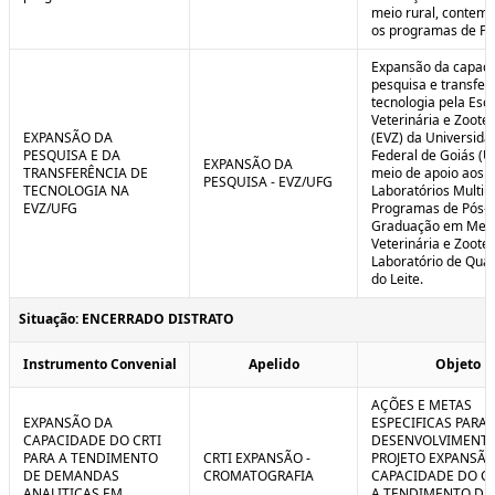
meio rural, contem
os programas de P
Expansão da capaci
pesquisa e transfer
tecnologia pela Esc
Veterinária e Zoote
EXPANSÃO DA
(EVZ) da Universida
PESQUISA E DA
Federal de Goiás (U
EXPANSÃO DA
TRANSFERÊNCIA DE
meio de apoio aos
PESQUISA - EVZ/UFG
TECNOLOGIA NA
Laboratórios Multiu
EVZ/UFG
Programas de Pós-
Graduação em Medi
Veterinária e Zoote
Laboratório de Qua
do Leite.
Situação: ENCERRADO DISTRATO
Instrumento Convenial
Apelido
Objeto
AÇÕES E METAS
EXPANSÃO DA
ESPECIFICAS PARA 
CAPACIDADE DO CRTI
DESENVOLVIMENT
PARA A TENDIMENTO
CRTI EXPANSÃO -
PROJETO EXPANSÃO
DE DEMANDAS
CROMATOGRAFIA
CAPACIDADE DO CR
ANALITICAS EM
A TENDIMENTO DE