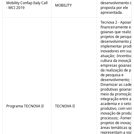
Mobility Confap Italy Call
desenvolvimento da
MOBILITY
- MCI 2019
proposta por ele
apresentada.
Tecnova 2 - Apoiar
financeiramente e
goianas que realiz
projetos de pesquis
desenvolvimento pa
implementar produ
inovadores em sua 
atuação; -Incentivar
cultura da inovação
empresas goianas 
da realização de pr
de pesquisa e
desenvolvimento; -
Dinamizar as cadei
produtivas goianas 
meio da promoção 
integração entre a
academia e o setor
Programa TECNOVA II
TECNOVA II
produtivo, com vista
inovação de produt
processos; -Foment
projetos de inovaç
áreas temáticas qu
representam a voc