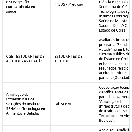
o SUS: gestão
Ciência e Tecnologi
PPSUS - 7ª edição
compartilhada em
Secretaria de Ciênci
saúde
Tecnologia, Inovaçã
Insumos Estratégic
Saúde do Ministério
Saúde – Decit/SCTI
Estado de Goiás.
Avaliar os impactos
programa “Estudant
Atitude” no âmbito 
sistema público de 
CGE - ESTUDANTES DE
ESTUDANTES DE
do Estado de Goiás
ATITUDE - AVALIAÇÃO
ATITUDE
enfoque na identifi
resultados relacion
auditoria cívica e
participação cidadã
Cooperação técnica
científica entre os 
Ampliação da
para desenvolver o 
Infraestrutura de
"Ampliação da
Soluções do Instituto
Lab SENAI
Infraestrutura de S
SENAI de Tecnologia em
do Instituto SENAI 
Alimentos e Bebidas
Tecnologia em Alim
Bebidas".
Apoio ao Beneficiár