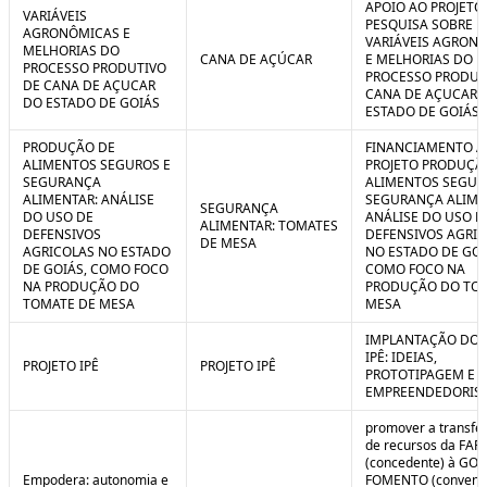
APOIO AO PROJETO
VARIÁVEIS
PESQUISA SOBRE
AGRONÔMICAS E
VARIÁVEIS AGRON
MELHORIAS DO
CANA DE AÇÚCAR
E MELHORIAS DO
PROCESSO PRODUTIVO
PROCESSO PRODUT
DE CANA DE AÇUCAR
CANA DE AÇUCAR 
DO ESTADO DE GOIÁS
ESTADO DE GOIÁS
PRODUÇÃO DE
FINANCIAMENTO A
ALIMENTOS SEGUROS E
PROJETO PRODUÇÃ
SEGURANÇA
ALIMENTOS SEGUR
ALIMENTAR: ANÁLISE
SEGURANÇA ALIME
SEGURANÇA
DO USO DE
ANÁLISE DO USO D
ALIMENTAR: TOMATES
DEFENSIVOS
DEFENSIVOS AGRI
DE MESA
AGRICOLAS NO ESTADO
NO ESTADO DE GOI
DE GOIÁS, COMO FOCO
COMO FOCO NA
NA PRODUÇÃO DO
PRODUÇÃO DO TO
TOMATE DE MESA
MESA
IMPLANTAÇÃO DO 
IPÊ: IDEIAS,
PROJETO IPÊ
PROJETO IPÊ
PROTOTIPAGEM E
EMPREENDEDORIS
promover a transfe
de recursos da FAP
(concedente) à GOI
Empodera: autonomia e
FOMENTO (convene