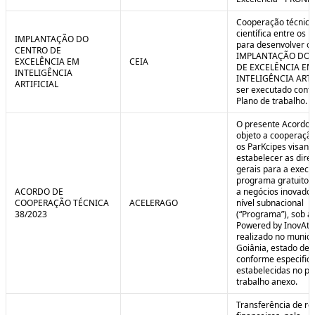
Cooperação técnica
científica entre os 
IMPLANTAÇÃO DO
para desenvolver o 
CENTRO DE
IMPLANTAÇÃO DO 
EXCELÊNCIA EM
CEIA
DE EXCELÊNCIA EM
INTELIGÊNCIA
INTELIGÊNCIA ARTI
ARTIFICIAL
ser executado conf
Plano de trabalho.
O presente Acordo 
objeto a cooperação
os ParKcipes visand
estabelecer as diret
gerais para a execu
programa gratuito 
ACORDO DE
a negócios inovado
COOPERAÇÃO TÉCNICA
ACELERAGO
nível subnacional
38/2023
(“Programa”), sob a
Powered by InovAtiv
realizado no municí
Goiânia, estado de 
conforme especific
estabelecidas no pl
trabalho anexo.
Transferência de re