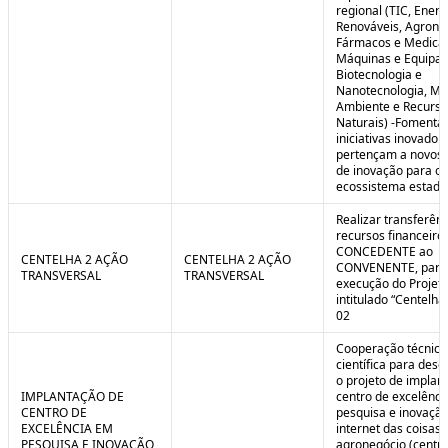
regional (TIC, Energ
Renováveis, Agrone
Fármacos e Medica
Máquinas e Equipa
Biotecnologia e
Nanotecnologia, Me
Ambiente e Recurso
Naturais) -Fomenta
iniciativas inovador
pertençam a novos
de inovação para o
ecossistema estadu
Realizar transferênc
recursos financeiros
CONCEDENTE ao
CENTELHA 2 AÇÃO
CENTELHA 2 AÇÃO
CONVENENTE, para
TRANSVERSAL
TRANSVERSAL
execução do Projet
intitulado “Centelha
02
Cooperação técnica
científica para dese
o projeto de implan
IMPLANTAÇÃO DE
centro de excelênc
CENTRO DE
pesquisa e inovaçã
EXCELÊNCIA EM
internet das coisas 
PESQUISA E INOVAÇÃO
agronegócio (centro