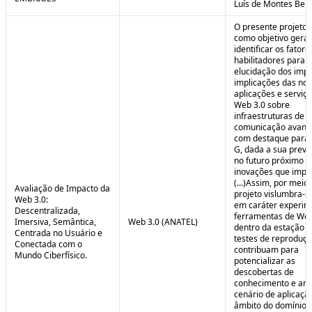
Luís de Montes Belo
O presente projeto
como objetivo geral
identificar os fatore
habilitadores para a
elucidação dos impa
implicações das no
aplicações e serviç
Web 3.0 sobre
infraestruturas de
comunicação avanç
com destaque para 
G, dada a sua preva
no futuro próximo e
inovações que impul
(...)Assim, por meio
Avaliação de Impacto da
projeto vislumbra-se
Web 3.0:
em caráter experim
Descentralizada,
ferramentas de Web
Imersiva, Semântica,
Web 3.0 (ANATEL)
dentro da estação 
Centrada no Usuário e
testes de reproduç
Conectada com o
contribuam para
Mundo Ciberfísico.
potencializar as
descobertas de
conhecimento e aná
cenário de aplicaçã
âmbito do domínio v