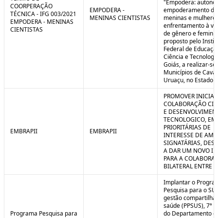
"Empodera: autono
COORPERAÇÃO
EMPODERA -
empoderamento de
TÉCNICA - IFG 003/2021
MENINAS CIENTISTAS
meninas e mulheres
EMPODERA - MENINAS
enfrentamento à vio
CIENTISTAS
de gênero e feminicí
proposto pelo Instit
Federal de Educaçã
Ciência e Tecnologi
Goiás, a realizar-se
Municípios de Caval
Uruaçu, no Estado d
PROMOVER INICIAT
COLABORAÇÃO CIE
E DESENVOLVIMEN
TECNOLOGICO, EM
PRIORITÁRIAS DE
EMBRAPII
EMBRAPII
INTERESSE DE AMB
SIGNATÁRIAS, DES
A DAR UM NOVO I
PARA A COLABORA
BILATERAL ENTRE 
Implantar o Progra
Pesquisa para o SU
gestão compartilha
saúde (PPSUS), 7ª E
Programa Pesquisa para
do Departamento d