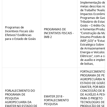
Implementação de 
metas descritas nos
de Trabalho “Avalia
Impactos Econômic
Programas de Gast
Tributário do Estad
Goiás – Crédito Ou
Programas de
PROGRAMAS DE
e Fomentar/Produzir
Incentivos Fiscais são
INCENTIVOS FISCAIS -
“Construção da Matr
Efetivos? Evidências
IMB 2
Insumo-Produto de 
para o Estado de Goiás
(MIP_GO)” e “Estudo
Estratégico Sobre S
de Armazenamento
Energia e Veículos
Elétricos”, com a c
de auxílio e implem
de bolsas,
FORTALECIMENTO 
PROGRAMA DE PES
AGROPECUÁRIA NO
ESTADO DE GOIÁS 
EMATER, POR MEIO
FORLALECIMENTO DO
CONCESSÃO DE BO
PROGRAMA DE
DE AUXÍLIO À PESQ
EMATER 2018 -
PESQUISA
PARA O PROJETO
FORTALECIMENTO
AGROPECUARIA DA
TECNOLOGIAS DE
PESQUISA
EMATER NO ESTADO DE
PRODUÇÃO DE SE