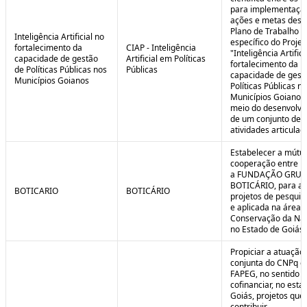
para implementaçã
ações e metas descr
Plano de Trabalho
Inteligência Artificial no
específico do Projet
fortalecimento da
CIAP - Inteligência
"Inteligência Artifici
capacidade de gestão
Artificial em Políticas
fortalecimento da
de Políticas Públicas nos
Públicas
capacidade de gest
Municípios Goianos
Políticas Públicas n
Municípios Goianos
meio do desenvolvi
de um conjunto de
atividades articulad
Estabelecer a mútu
cooperação entre F
a FUNDAÇÃO GRU
BOTICÁRIO, para ap
BOTICARIO
BOTICÁRIO
projetos de pesquis
e aplicada na área 
Conservação da Na
no Estado de Goiás.
Propiciar a atuação
conjunta do CNPq e
FAPEG, no sentido 
cofinanciar, no esta
Goiás, projetos que
contribuir