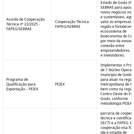
Estado de Goiás (F
SEBRAE para apoiar
novos negócios ino
e sustentáveis, agr
Acordo de Cooperação
Cooperação Técnica
valor às empresas 
Técnica nº 22/2025 -
FAPEG/SEBRAE
região e fortalecer 
FAPEG/SEBRAE
ecossistema de
bioeconomia do Cer
por meio da inovaçã
conexão entre
empreendedores, 
e investidores.
Implementar o Pro
de 1 Núcleo Operac
município de Goiâni
Programa de
para atuar na regiã
Qualificação para
PEIEX
metropolitana de Go
Exportação – PEIEX
bem como na regiã
Centro Oeste do Es
Goiás, conforme
metodologia PEIEX.
parceria de cooper
técnica e científica 
SECTI e a FAPEG. E
cooperação visa fo
ida e estadia de