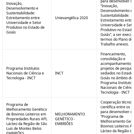
para desenvolver o 
Inovação,
“Inovação,
Desenvolvimento e
Desenvolvimento e
Sustentabilidade:
Sustentabilidade:
Estreitamento entre
Unievangélica 2020
Estreitamento entre
Universidade e Setor
Universidade e Seto
Produtivo no Estado de
Produtivo no Estado
Goiás
Goiás”, a ser execu
termos do Plano de
Trabalho anexos.
Financaimento,
consolidação e
acompanhamento d
Programa Institutos
projetos de pesquis
Nacionais de Ciência e
INCT
sediados no Estado
Tecnologia - INCT
Goiás no âmbito do
Programa Institutos
Nacionais de Ciênci
Tecnologia - INCT
Cooperação técnica
Programa de
científica entre os 
Melhoramento Genético
para desenvolver o
de Bovinos Leiteiros em
MELHORAMENTO
“Programa de
Propriedades Rurais APL
GENÉTICO -
Melhoramento Gené
Lácteo da Região de São
EMBRIÕES
Bovinos Leiteiros A
Luis de Montes Belos
Lácteo da Região d
EMBRIÕES