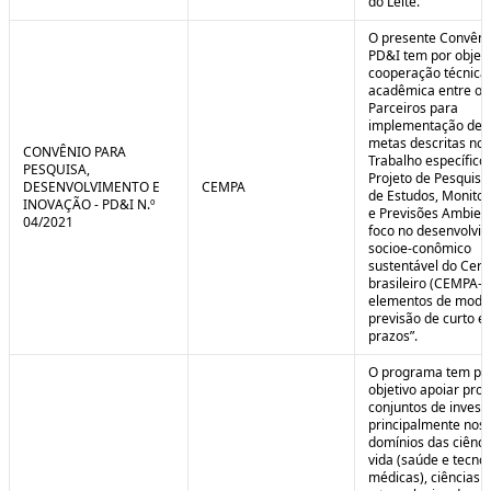
do Leite.
O presente Convêni
PD&I tem por objet
cooperação técnica
acadêmica entre os
Parceiros para
implementação de 
metas descritas no 
CONVÊNIO PARA
Trabalho específico
PESQUISA,
Projeto de Pesquisa
DESENVOLVIMENTO E
CEMPA
de Estudos, Monito
INOVAÇÃO - PD&I N.º
e Previsões Ambien
04/2021
foco no desenvolvi
socioe-conômico
sustentável do Cer
brasileiro (CEMPA-C
elementos de mode
previsão de curto e
prazos”.
O programa tem po
objetivo apoiar proj
conjuntos de invest
principalmente nos
domínios das ciênci
vida (saúde e tecno
médicas), ciências a