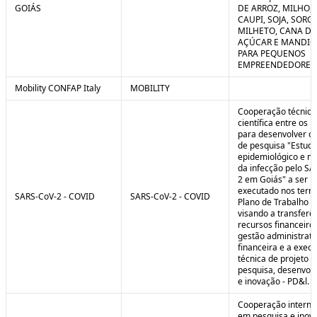
GOIÁS
DE ARROZ, MILHO, F
CAUPI, SOJA, SORG
MILHETO, CANA DE
AÇÚCAR E MANDI
PARA PEQUENOS
EMPREENDEDORES 
Mobility CONFAP Italy
MOBILITY
Cooperação técnica
científica entre os 
para desenvolver o 
de pesquisa "Estud
epidemiológico e m
da infecção pelo SA
2 em Goiás" a ser
executado nos term
SARS-CoV-2 - COVID
SARS-CoV-2 - COVID
Plano de Trabalho a
visando a transferê
recursos financeiros
gestão administrati
financeira e a exec
técnica de projeto d
pesquisa, desenvol
e inovação - PD&l.
Cooperação interna
em pesquisa e inov