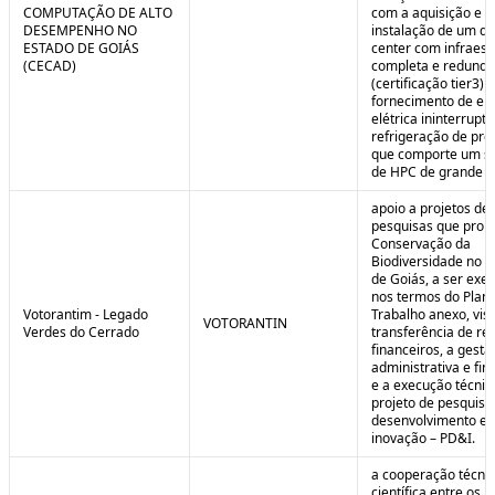
COMPUTAÇÃO DE ALTO
com a aquisição e
DESEMPENHO NO
instalação de um da
ESTADO DE GOIÁS
center com infraest
(CECAD)
completa e redunda
(certificação tier3) 
fornecimento de en
elétrica ininterrupta
refrigeração de pre
que comporte um s
de HPC de grande po
apoio a projetos de
pesquisas que pro
Conservação da
Biodiversidade no E
de Goiás, a ser exe
nos termos do Plan
Votorantim - Legado
Trabalho anexo, vis
VOTORANTIN
Verdes do Cerrado
transferência de re
financeiros, a gestã
administrativa e fin
e a execução técnic
projeto de pesquisa
desenvolvimento e
inovação – PD&I.
a cooperação técnic
científica entre os 