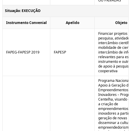
OU PRIVADAS
Situação: EXECUÇÃO
Instrumento Convenial
Apelido
Objeto
Financiar projetos d
pesquisa, atividade
intercâmbio científi
mobilidade de cienti
FAPEG-FAPESP 2019
FAPESP
intercâmbio de inf
relevantes para est
instrumento e outra
de apoio à pesquisa
cooperativa
Programa Nacional
Apoio à Geração de
Empreendimentos
Inovadores – Prog
Centelha, visando e
a criação de
empreendimentos
inovadores a partir 
geração de novas id
disseminar a cultur
empreendedorismo