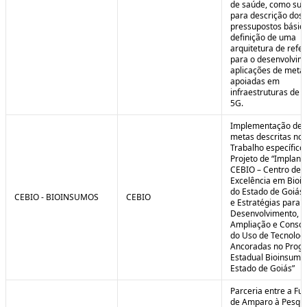
de saúde, como sub
para descrição dos
pressupostos básic
definição de uma
arquitetura de refe
para o desenvolvim
aplicações de meta
apoiadas em
infraestruturas de 
5G.
Implementação de 
metas descritas no 
Trabalho específico
Projeto de “Implant
CEBIO – Centro de
Excelência em Bioi
do Estado de Goiás 
CEBIO - BIOINSUMOS
CEBIO
e Estratégias para o
Desenvolvimento,
Ampliação e Consol
do Uso de Tecnolog
Ancoradas no Prog
Estadual Bioinsumo
Estado de Goiás”
Parceria entre a Fu
de Amparo à Pesqui