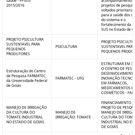
saúde - PPSUS
acompanhamento d
2015/2016
projetos de pesquis
voltados prioritari
para a saúde dos us
do sistema e o
fortalecimento da g
SUS no Estado de G
PROJETO PSICULTURA
PROJETO PSICULTU
SUSTENTAVEL PARA
PSICULTURA
SUSTENTAVEL PARA
PEQUENOS
PEQUENOS PRODU
PRODUTORES
ESTRUTURAR EM 3
O CENTRO DE PESQ
Estruturação do Centro
DESENVOLVIMENTO
de Pesquisa FARMATEC,
FARMATEC - UFG
INOVAÇÃO TECNOL
da Universidade Federal
EM FÁRMACOS,
de Goiás
MEDICAMENTOS E
COSMÉTICOS - FA
FINANCIAMENTO A
MANEJO DE IRRIGAÇÃO
PROJETO DE PESQU
DA CULTURA DO
MANEJO DE
MANEJO DE IRRIGA
TOMATE INDUSTRIAL
IRRIGAÇÃO: TOMATE
CULTURA DO TOMA
NO ESTADO DE GOIÁS
INDUSTRIAL NO ES
DE GOIÁS