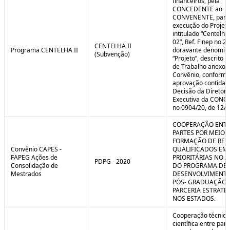
financeiros, pela
CONCEDENTE ao
CONVENENTE, para
execução do Projet
intitulado “Centelha
02”, Ref. Finep no 2
CENTELHA II
Programa CENTELHA II
doravante denomin
(Subvenção)
“Projeto”, descrito 
de Trabalho anexo a
Convênio, conforme
aprovação contida 
Decisão da Diretori
Executiva da CON
no 0904/20, de 12/1
COOPERAÇÃO ENTR
PARTES POR MEIO 
FORMAÇÃO DE REC
Convênio CAPES -
QUALIFICADOS EM
FAPEG Ações de
PRIORITÁRIAS NO 
PDPG - 2020
Consolidação de
DO PROGRAMA DE
Mestrados
DESENVOLVIMENT
PÓS- GRADUAÇÃO (
PARCERIA ESTRATÉ
NOS ESTADOS.
Cooperação técnica
científica entre par