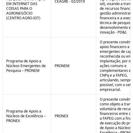
CEAGRE - 02/2019
EM INTERNET DAS
iot), visando a tran
COISAS PARA O
de recursos financei
AGRONEGÓCIO
gestão administrati
(CENTRO AGRO-IOT)
financeira e a exec
técnica de pesquisa
desenvolvimento e
inovação - PD&I.
O presente convênio
apoio financeiro a 
emergentes de cap
reconhecida ou em 
Programa de Apoio a
implantação, por m
Núcleos Emergentes de
PRONEM
ações comuns e
Pesquisa – PRONEM
complementares en
CNPq e a FAPEG,
articulando, sempr
possível, com o seto
empresarial.
O presente convêni
como objeto a trans
voluntária de recur
Programa de Apoio a
financeiros entre o
Núcleos de Excelência –
PRONEX
a FAPEG com a fina
PRONEX
de execução do pr
de Apoio a Núcleos
Excelência - PRONE