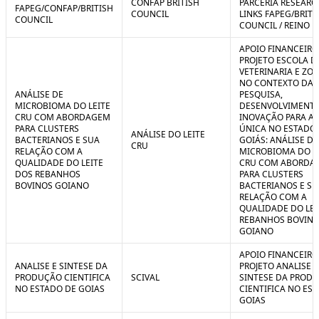
CONFAP BRITISH
PARCERIA RESEARC
FAPEG/CONFAP/BRITISH
COUNCIL
LINKS FAPEG/BRITI
COUNCIL
COUNCIL / REINO 
APOIO FINANCEIRO
PROJETO ESCOLA D
VETERINARIA E ZO
NO CONTEXTO DA
ANÁLISE DE
PESQUISA,
MICROBIOMA DO LEITE
DESENVOLVIMENTO
CRU COM ABORDAGEM
INOVAÇÃO PARA A
PARA CLUSTERS
ÚNICA NO ESTADO
ANÁLISE DO LEITE
BACTERIANOS E SUA
GOIÁS: ANÁLISE DE
CRU
RELAÇÃO COM A
MICROBIOMA DO L
QUALIDADE DO LEITE
CRU COM ABORDA
DOS REBANHOS
PARA CLUSTERS
BOVINOS GOIANO
BACTERIANOS E SU
RELAÇÃO COM A
QUALIDADE DO LEI
REBANHOS BOVIN
GOIANO
APOIO FINANCEIRO
ANALISE E SINTESE DA
PROJETO ANALISE E
PRODUÇÃO CIENTIFICA
SCIVAL
SINTESE DA PROD
NO ESTADO DE GOIAS
CIENTIFICA NO ES
GOIAS