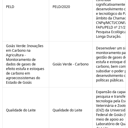
significativamente 
PELD
PELD/2020
desenvolvimento cie
e tecnológico do Paí
âmbito da Chamad
CNPq/MCTI/CONFA
FAPs/PELD nº 21/20
Pesquisa Ecológica 
Longa Duração.
Goiás Verde: Inovações
Desenvolver um sis
em Carbono na
monitoramento par
Agricultura -
gestão de gases de 
Monitoramento de
estufa e estoque de
dados de gases de
Goiás Verde - Carbono
carbono, bem como
efeito estufa e estoques
subsidiar o poder p
de carbono em
desenvolvimento de
agroecossistemas do
políticas públicas.
Estado de Goiás
Expansão da capaci
pesquisa e transfer
tecnologia pela Esc
Veterinária e Zoote
Qualidade do Leite
Qualidade do Leite
(EVZ) da Universida
Federal de Goiás (U
meio de apoio ao
Laboratório de Qua