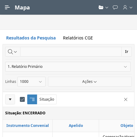
Ir para Conteúdo Principal
Mapa
Resultados da Pesquisa
Relatórios CGE
Ir
Linhas
Ações
Definições
Situação
Q
E
Remove
u
d
do
e
i
Situação: ENCERRADO
Relatório
b
t
r
a
Instrumento Convenial
Apelido
Objeto
a
r
d
C
e
o
Cooperação técnica