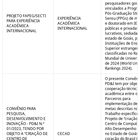
pesquisadores goia
vinculados a Progr
Pós-Graduação Stri
PROJETO FAPEG/SECTI
EXPERIÊNCIA
Sensu (PPGs) de me
PARA EXPERIÊNCIA
ACADÊMICA
e doutorado em IES
ACADÊMICA
INTERNACIONAL
públicas e privadas
INTERNACIONAL
lucrativos, sediadas
estado de Goiás, pa
Instituições de Ensi
Superior estrangei
classificadas no Ra
Mundial de Univers
de 2024 (World Univ
Rankings 2024).
O presente Convêni
PD&I tem por objet
cooperação técnica
acadêmica entre os
Parceiros para
implementação de 
CONVÊNIO PARA
metas descritas no 
PESQUISA,
Trabalho específico
DESENVOLVIMENTO E
Projeto de “criação 
INOVAÇÃO - PD&I N.º
Centro de Computa
01/2023, TENDO POR
Alto Desempenho (
OBJETO A “CRIAÇÃO DE
CECAD
no Estado de Goiás,
CENTRO DE
coração do Brasil Ce