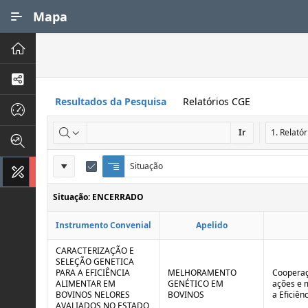
Ir para Conteúdo Principal
Mapa
Principal
Processos de Negócios
Resultados da Pesquisa
Relatórios CGE
Dados INPI
Ir
Indicadores FAPEG
Definições
Situação
Q
E
Instrumentos de Gestão
u
d
do
e
i
Situação: ENCERRADO
Relatório
b
t
r
a
Instrumento Convenial
Apelido
a
r
d
C
e
o
CARACTERIZAÇÃO E
C
n
SELEÇÃO GENETICA
o
t
PARA A EFICIÊNCIA
MELHORAMENTO
Cooperaç
n
r
ALIMENTAR EM
GENÉTICO EM
ações e 
t
o
BOVINOS NELORES
BOVINOS
a Eficiên
r
l
AVALIADOS NO ESTADO