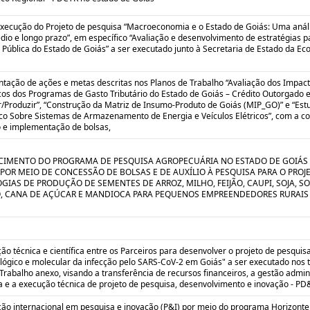
execução do Projeto de pesquisa “Macroeconomia e o Estado de Goiás: Uma anál
dio e longo prazo”, em específico “Avaliação e desenvolvimento de estratégias 
 Pública do Estado de Goiás” a ser executado junto à Secretaria de Estado da E
tação de ações e metas descritas nos Planos de Trabalho “Avaliação dos Impac
os dos Programas de Gasto Tributário do Estado de Goiás – Crédito Outorgado 
/Produzir”, “Construção da Matriz de Insumo-Produto de Goiás (MIP_GO)” e “Est
ico Sobre Sistemas de Armazenamento de Energia e Veículos Elétricos”, com a c
o e implementação de bolsas,
CIMENTO DO PROGRAMA DE PESQUISA AGROPECUÁRIA NO ESTADO DE GOIÁS
 POR MEIO DE CONCESSÃO DE BOLSAS E DE AUXÍLIO À PESQUISA PARA O PROJ
GIAS DE PRODUÇÃO DE SEMENTES DE ARROZ, MILHO, FEIJÃO, CAUPI, SOJA, S
, CANA DE AÇÚCAR E MANDIOCA PARA PEQUENOS EMPREENDEDORES RURAIS
o técnica e científica entre os Parceiros para desenvolver o projeto de pesquis
lógico e molecular da infecção pelo SARS-CoV-2 em Goiás" a ser executado nos
Trabalho anexo, visando a transferência de recursos financeiros, a gestão admini
a e a execução técnica de projeto de pesquisa, desenvolvimento e inovação - PD&
ão internacional em pesquisa e inovação (P&I) por meio do programa Horizonte