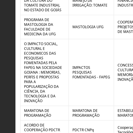
DA CULTURA DO
MANEJO DE
FINANCI
TOMATE INDUSTRIAL
IRRIGAÇÃO: TOMATE
INDUSTR
NO ESTADO DE GOIÁS
PROGRAMA DE
COOPERA
MASTOLOGIA DA
MASTOLOGIA UFG
PROJETO
FACULDADE DE
DE MAST
MEDICINA DA UFG
O IMPACTO SOCIAL,
CULTURAL E
ECONOMICOS DAS
PESQUISAS
FOMENTADAS PELA
CONCESS
FAPEG NA SOCIEDADE
IMPACTOS
CULTURA
GOIANA : MEMORIAS,
PESQUISAS
MEMORIA
PERFIS E PROPOSTAS
FOMENTADAS - FAPEG
INOVAÇ
PARA A
POPULARIZAÇÃO DA
CIÊNCIA, DA
TECNOLOGIA E DA
INOVAÇÃO
MARATONA DE
MARATONA DE
ESTABEL
PROGRAMAÇÃO
PROGRAMAÇÃO
MARATON
ACORDO DE
Cooperaç
COOPERAÇÃO PDCTR
PDCTR CNPq
Tecnológ