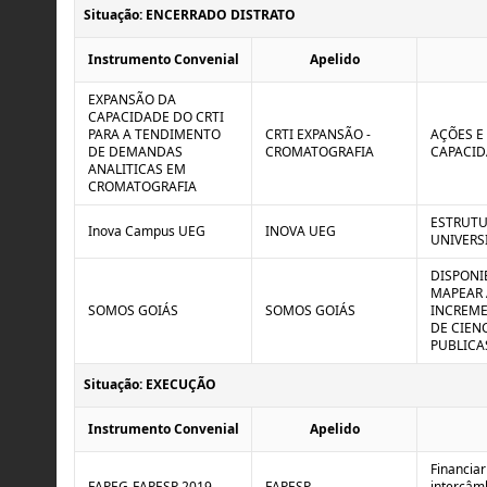
Situação: ENCERRADO DISTRATO
Instrumento Convenial
Apelido
EXPANSÃO DA
CAPACIDADE DO CRTI
PARA A TENDIMENTO
CRTI EXPANSÃO -
AÇÕES E
DE DEMANDAS
CROMATOGRAFIA
CAPACID
ANALITICAS EM
CROMATOGRAFIA
ESTRUTU
Inova Campus UEG
INOVA UEG
UNIVERS
DISPONI
MAPEAR 
SOMOS GOIÁS
SOMOS GOIÁS
INCREME
DE CIEN
PUBLICA
Situação: EXECUÇÃO
Instrumento Convenial
Apelido
Financiar
FAPEG-FAPESP 2019
FAPESP
intercâm