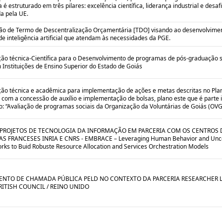
é estruturado em três pilares: excelência científica, liderança industrial e desaf
a pela UE.
ão de Termo de Descentralização Orçamentária [TDO] visando ao desenvolvime
de inteligência artificial que atendam às necessidades da PGE.
ão técnica-Científica para o Desenvolvimento de programas de pós-graduação s
Instituições de Ensino Superior do Estado de Goiás
ão técnica e acadêmica para implementação de ações e metas descritas no Pla
 com a concessão de auxílio e implementação de bolsas, plano este que é parte 
o: “Avaliação de programas sociais da Organização da Voluntárias de Goiás (OVG)
 PROJETOS DE TECNOLOGIA DA INFORMAÇÃO EM PARCERIA COM OS CENTROS 
S FRANCESES INRIA E CNRS - EMBRACE – Leveraging Human Behavior and Uncer
rks to Buid Robuste Resource Allocation and Services Orchestration Models
NTO DE CHAMADA PÚBLICA PELD NO CONTEXTO DA PARCERIA RESEARCHER L
RITISH COUNCIL / REINO UNIDO