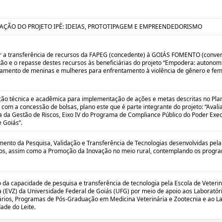
AÇÃO DO PROJETO IPÊ: IDEIAS, PROTOTIPAGEM E EMPREENDEDORISMO
 a transferência de recursos da FAPEG (concedente) à GOIÁS FOMENTO (conve
ão e o repasse destes recursos às beneficiárias do projeto “Empodera: autonom
mento de meninas e mulheres para enfrentamento à violência de gênero e femin
ão técnica e acadêmica para implementação de ações e metas descritas no Pla
 com a concessão de bolsas, plano este que é parte integrante do projeto: “Avali
 da Gestão de Riscos, Eixo IV do Programa de Compliance Público do Poder Exec
 Goiás”.
imento da Pesquisa, Validação e Transferência de Tecnologias desenvolvidas pe
ros, assim como a Promoção da Inovação no meio rural, contemplando os progr
da capacidade de pesquisa e transferência de tecnologia pela Escola de Veterin
 (EVZ) da Universidade Federal de Goiás (UFG) por meio de apoio aos Laboratór
ários, Programas de Pós-Graduação em Medicina Veterinária e Zootecnia e ao L
ade do Leite.