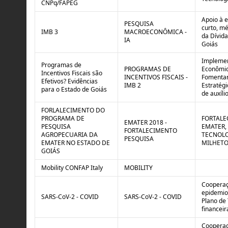
CNPq/FAPEG
Apoio à 
PESQUISA
curto, mé
IMB 3
MACROECONÔMICA -
da Dívida
IA
Goiás
Implemen
Programas de
PROGRAMAS DE
Econômic
Incentivos Fiscais são
INCENTIVOS FISCAIS -
Fomentar
Efetivos? Evidências
IMB 2
Estratég
para o Estado de Goiás
de auxíli
FORLALECIMENTO DO
PROGRAMA DE
FORTALE
EMATER 2018 -
PESQUISA
EMATER,
FORTALECIMENTO
AGROPECUARIA DA
TECNOLO
PESQUISA
EMATER NO ESTADO DE
MILHETO
GOIÁS
Mobility CONFAP Italy
MOBILITY
Cooperaçã
epidemio
SARS-CoV-2 - COVID
SARS-CoV-2 - COVID
Plano de 
financeir
Cooperaç