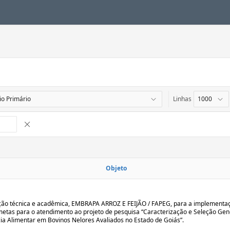
Linhas
Remover Interrupção de Controle
Objeto
ão técnica e acadêmica, EMBRAPA ARROZ E FEIJÃO / FAPEG, para a implementa
metas para o atendimento ao projeto de pesquisa “Caracterização e Seleção Gen
cia Alimentar em Bovinos Nelores Avaliados no Estado de Goiás”.