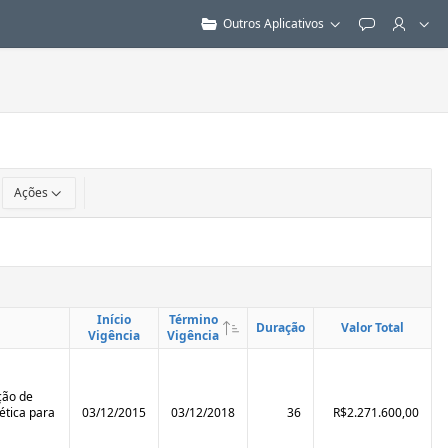
Outros Aplicativos
Feedback
Ações
Início
Término
Duração
Valor Total
Vigência
Vigência
ção de
ética para
03/12/2015
03/12/2018
36
R$2.271.600,00