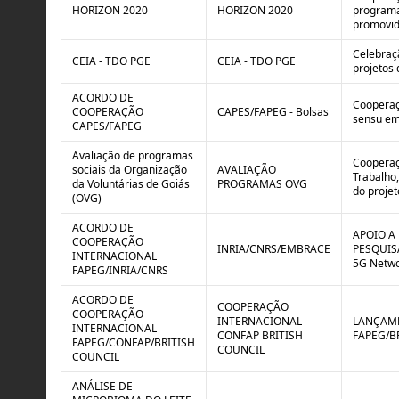
HORIZON 2020
HORIZON 2020
programa 
promovid
Celebraç
CEIA - TDO PGE
CEIA - TDO PGE
projetos 
ACORDO DE
Cooperaç
COOPERAÇÃO
CAPES/FAPEG - Bolsas
sensu em 
CAPES/FAPEG
Avaliação de programas
Cooperaç
sociais da Organização
AVALIAÇÃO
Trabalho,
da Voluntárias de Goiás
PROGRAMAS OVG
do projet
(OVG)
ACORDO DE
APOIO A
COOPERAÇÃO
INRIA/CNRS/EMBRACE
PESQUISA
INTERNACIONAL
5G Netwo
FAPEG/INRIA/CNRS
ACORDO DE
COOPERAÇÃO
COOPERAÇÃO
INTERNACIONAL
LANÇAME
INTERNACIONAL
CONFAP BRITISH
FAPEG/B
FAPEG/CONFAP/BRITISH
COUNCIL
COUNCIL
ANÁLISE DE