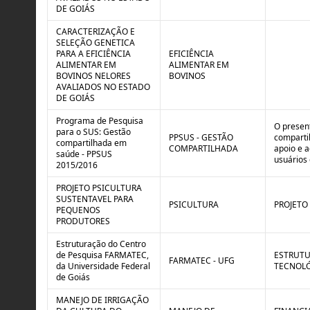
o
B
DE GOIÁS
l
r
e
e
CARACTERIZAÇÃO E
:
a
SELEÇÃO GENETICA
S
k
PARA A EFICIÊNCIA
EFICIÊNCIA
i
ALIMENTAR EM
ALIMENTAR EM
t
BOVINOS NELORES
BOVINOS
u
AVALIADOS NO ESTADO
a
DE GOIÁS
ç
ã
Programa de Pesquisa
O presen
o
para o SUS: Gestão
PPSUS - GESTÃO
comparti
compartilhada em
COMPARTILHADA
apoio e 
saúde - PPSUS
usuários 
2015/2016
PROJETO PSICULTURA
SUSTENTAVEL PARA
PSICULTURA
PROJETO
PEQUENOS
PRODUTORES
Estruturação do Centro
de Pesquisa FARMATEC,
ESTRUTU
FARMATEC - UFG
da Universidade Federal
TECNOLÓ
de Goiás
MANEJO DE IRRIGAÇÃO