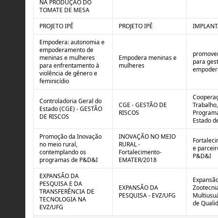
NA PRODUÇÃO DO
TOMATE DE MESA
PROJETO IPÊ
PROJETO IPÊ
IMPLANT
Empodera: autonomia e
empoderamento de
promover
meninas e mulheres
Empodera meninas e
para gest
para enfrentamento à
mulheres
empodera
violência de gênero e
feminicídio
Cooperaç
Controladoria Geral do
CGE - GESTÃO DE
Trabalho,
Estado (CGE) - GESTÃO
RISCOS
Programa
DE RISCOS
Estado de
Promoção da Inovação
INOVAÇÃO NO MEIO
Fortalec
no meio rural,
RURAL -
e parcei
contemplando os
Fortalecimento-
P&D&I
programas de P&D&I
EMATER/2018
EXPANSÃO DA
Expansão 
PESQUISA E DA
EXPANSÃO DA
Zootecnia
TRANSFERÊNCIA DE
PESQUISA - EVZ/UFG
Multiusu
TECNOLOGIA NA
de Qualid
EVZ/UFG