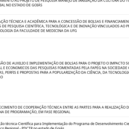
AMENTO AO PROJETO DE PESQUISA MANEJO DE IRRIGAÇÃO DA CULTURA DO 
IAL NO ESTADO DE GOIÁS
ÇÃO TÉCNICA E ACADÊMICA PARA A CONCESSÃO DE BOLSAS E FINANCIAMEN
S DE PESQUISA CIENTÍFICA, TECNOLÓGICA E DE INOVAÇÃO VINCULADOS AO
OLOGIA DA FACULDADE DE MEDICINA DA UFG
ÃO DE AUXILIO E IMPLEMENTAÇÃO DE BOLSAS PARA O PROJETO O IMPACTO S
L E ECONOMICOS DAS PESQUISAS FOMENTADAS PELA FAPEG NA SOCIEDADE 
S, PERFIS E PROPOSTAS PARA A POPULARIZAÇÃO DA CIÊNCIA, DA TECNOLOGI
ÃO
ECIMENTO DE COOPERAÇÃO TÉCNICA ENTRE AS PARTES PARA A REALIZAÇÃO 
A DE PROGRAMAÇÃO, EM FASE REGIONAL
ão técnica-Científica para Implementação do Programa de Desenvolvimento Cien
ico Regional - PDCTR no estado de Goiás