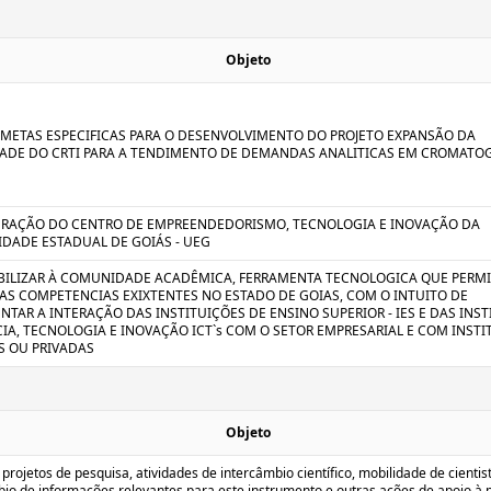
Objeto
 METAS ESPECIFICAS PARA O DESENVOLVIMENTO DO PROJETO EXPANSÃO DA
ADE DO CRTI PARA A TENDIMENTO DE DEMANDAS ANALITICAS EM CROMATO
RAÇÃO DO CENTRO DE EMPREENDEDORISMO, TECNOLOGIA E INOVAÇÃO DA
IDADE ESTADUAL DE GOIÁS - UEG
BILIZAR À COMUNIDADE ACADÊMICA, FERRAMENTA TECNOLOGICA QUE PERMI
AS COMPETENCIAS EXIXTENTES NO ESTADO DE GOIAS, COM O INTUITO DE
NTAR A INTERAÇÃO DAS INSTITUIÇÕES DE ENSINO SUPERIOR - IES E DAS INS
CIA, TECNOLOGIA E INOVAÇÃO ICT`s COM O SETOR EMPRESARIAL E COM INSTI
S OU PRIVADAS
Objeto
 projetos de pesquisa, atividades de intercâmbio científico, mobilidade de cientis
bio de informações relevantes para este instrumento e outras ações de apoio à 