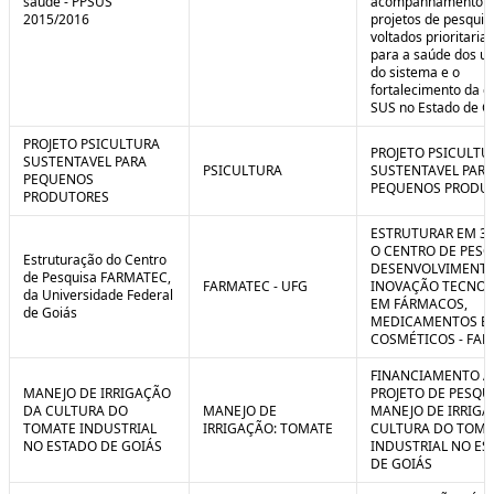
saúde - PPSUS
acompanhamento d
2015/2016
projetos de pesquis
voltados prioritari
para a saúde dos us
do sistema e o
fortalecimento da g
SUS no Estado de G
PROJETO PSICULTURA
PROJETO PSICULTU
SUSTENTAVEL PARA
PSICULTURA
SUSTENTAVEL PARA
PEQUENOS
PEQUENOS PRODU
PRODUTORES
ESTRUTURAR EM 3
O CENTRO DE PESQ
Estruturação do Centro
DESENVOLVIMENTO
de Pesquisa FARMATEC,
FARMATEC - UFG
INOVAÇÃO TECNOL
da Universidade Federal
EM FÁRMACOS,
de Goiás
MEDICAMENTOS E
COSMÉTICOS - FA
FINANCIAMENTO A
MANEJO DE IRRIGAÇÃO
PROJETO DE PESQU
DA CULTURA DO
MANEJO DE
MANEJO DE IRRIGA
TOMATE INDUSTRIAL
IRRIGAÇÃO: TOMATE
CULTURA DO TOMA
NO ESTADO DE GOIÁS
INDUSTRIAL NO ES
DE GOIÁS