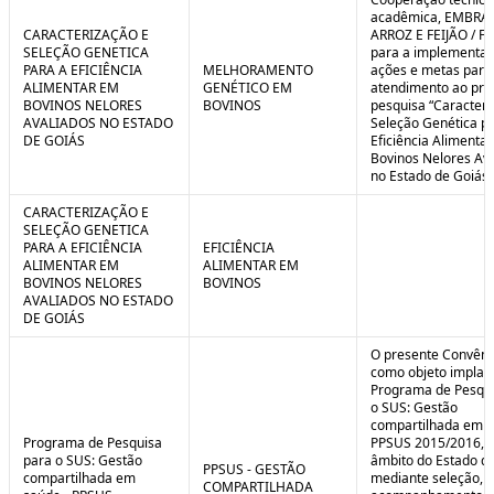
C
n
acadêmica, EMBRA
o
t
CARACTERIZAÇÃO E
ARROZ E FEIJÃO / F
n
r
SELEÇÃO GENETICA
para a implementaç
t
o
PARA A EFICIÊNCIA
MELHORAMENTO
ações e metas para
r
l
ALIMENTAR EM
GENÉTICO EM
atendimento ao pro
o
B
BOVINOS NELORES
BOVINOS
pesquisa “Caracteri
l
r
AVALIADOS NO ESTADO
Seleção Genética p
e
e
DE GOIÁS
Eficiência Alimenta
:
a
Bovinos Nelores Av
S
k
no Estado de Goiás”
i
t
CARACTERIZAÇÃO E
u
SELEÇÃO GENETICA
a
PARA A EFICIÊNCIA
EFICIÊNCIA
ç
ALIMENTAR EM
ALIMENTAR EM
ã
BOVINOS NELORES
BOVINOS
o
AVALIADOS NO ESTADO
DE GOIÁS
O presente Convêni
como objeto implan
Programa de Pesqui
o SUS: Gestão
compartilhada em s
Programa de Pesquisa
PPSUS 2015/2016, 
para o SUS: Gestão
âmbito do Estado de
PPSUS - GESTÃO
compartilhada em
mediante seleção, a
COMPARTILHADA