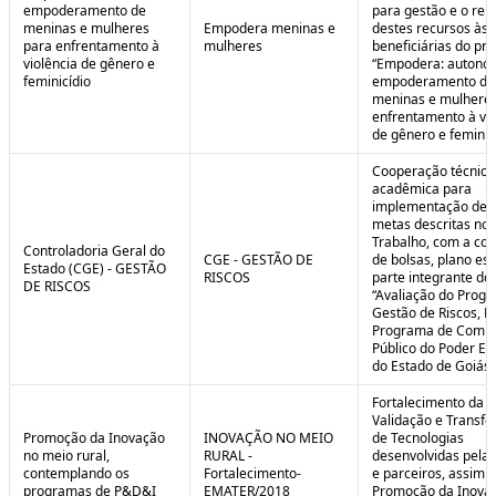
empoderamento de
para gestão e o rep
meninas e mulheres
Empodera meninas e
destes recursos às
para enfrentamento à
mulheres
beneficiárias do pro
violência de gênero e
“Empodera: autono
feminicídio
empoderamento de
meninas e mulheres
enfrentamento à vio
de gênero e feminicí
Cooperação técnica
acadêmica para
implementação de 
metas descritas no 
Trabalho, com a co
Controladoria Geral do
CGE - GESTÃO DE
de bolsas, plano est
Estado (CGE) - GESTÃO
RISCOS
parte integrante do 
DE RISCOS
“Avaliação do Prog
Gestão de Riscos, Ei
Programa de Compl
Público do Poder Ex
do Estado de Goiás”
Fortalecimento da P
Validação e Transfe
Promoção da Inovação
INOVAÇÃO NO MEIO
de Tecnologias
no meio rural,
RURAL -
desenvolvidas pela
contemplando os
Fortalecimento-
e parceiros, assim 
programas de P&D&I
EMATER/2018
Promoção da Inova