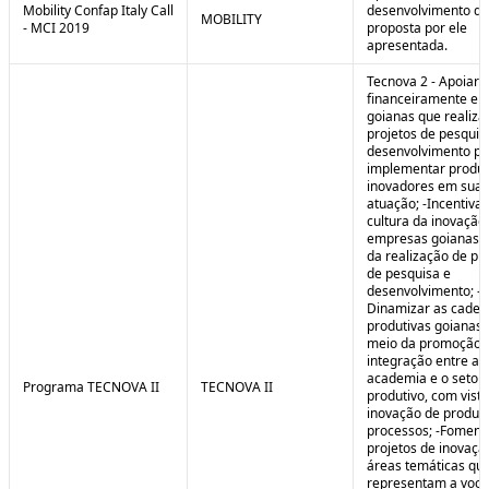
Mobility Confap Italy Call
desenvolvimento da
MOBILITY
- MCI 2019
proposta por ele
apresentada.
Tecnova 2 - Apoiar
financeiramente e
goianas que realiz
projetos de pesquis
desenvolvimento pa
implementar produ
inovadores em sua 
atuação; -Incentivar
cultura da inovação
empresas goianas 
da realização de pr
de pesquisa e
desenvolvimento; -
Dinamizar as cadei
produtivas goianas 
meio da promoção 
integração entre a
academia e o setor
Programa TECNOVA II
TECNOVA II
produtivo, com vista
inovação de produt
processos; -Foment
projetos de inovaç
áreas temáticas qu
representam a voc