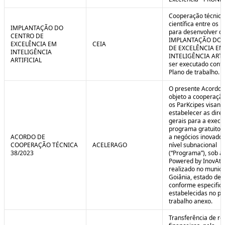
Cooperação técnica
científica entre os 
IMPLANTAÇÃO DO
para desenvolver o 
CENTRO DE
IMPLANTAÇÃO DO 
EXCELÊNCIA EM
CEIA
DE EXCELÊNCIA EM
INTELIGÊNCIA
INTELIGÊNCIA ARTI
ARTIFICIAL
ser executado conf
Plano de trabalho.
O presente Acordo 
objeto a cooperação
os ParKcipes visand
estabelecer as diret
gerais para a execu
programa gratuito 
ACORDO DE
a negócios inovado
COOPERAÇÃO TÉCNICA
ACELERAGO
nível subnacional
38/2023
(“Programa”), sob a
Powered by InovAtiv
realizado no municí
Goiânia, estado de 
conforme especific
estabelecidas no pl
trabalho anexo.
Transferência de re