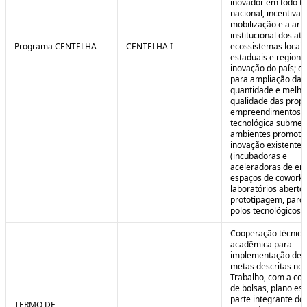
inovador em todo ter
nacional, incentivan
mobilização e a art
institucional dos at
Programa CENTELHA
CENTELHA I
ecossistemas locais
estaduais e regiona
inovação do país; co
para ampliação da
quantidade e melho
qualidade das prop
empreendimentos d
tecnológica submet
ambientes promoto
inovação existentes
(incubadoras e
aceleradoras de em
espaços de coworki
laboratórios aberto
prototipagem, parq
polos tecnológicos et
Cooperação técnica
acadêmica para
implementação de 
metas descritas no 
Trabalho, com a co
de bolsas, plano est
parte integrante do 
TERMO DE