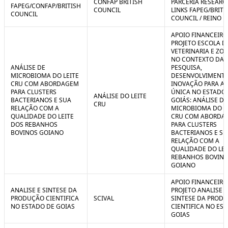
CONFAP BRITISH
PARCERIA RESEARC
FAPEG/CONFAP/BRITISH
COUNCIL
LINKS FAPEG/BRITI
COUNCIL
COUNCIL / REINO 
APOIO FINANCEIRO
PROJETO ESCOLA D
VETERINARIA E ZO
NO CONTEXTO DA
ANÁLISE DE
PESQUISA,
MICROBIOMA DO LEITE
DESENVOLVIMENTO
CRU COM ABORDAGEM
INOVAÇÃO PARA A
PARA CLUSTERS
ÚNICA NO ESTADO
ANÁLISE DO LEITE
BACTERIANOS E SUA
GOIÁS: ANÁLISE DE
CRU
RELAÇÃO COM A
MICROBIOMA DO L
QUALIDADE DO LEITE
CRU COM ABORDA
DOS REBANHOS
PARA CLUSTERS
BOVINOS GOIANO
BACTERIANOS E SU
RELAÇÃO COM A
QUALIDADE DO LEI
REBANHOS BOVIN
GOIANO
APOIO FINANCEIRO
ANALISE E SINTESE DA
PROJETO ANALISE E
PRODUÇÃO CIENTIFICA
SCIVAL
SINTESE DA PROD
NO ESTADO DE GOIAS
CIENTIFICA NO ES
GOIAS