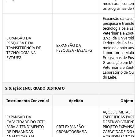
meio rural, contem
os programas de P
Expansão da capaci
pesquisa e transfer
tecnologia pela Esc
Veterinária e Zoote
EXPANSÃO DA
(EVZ) da Universida
PESQUISA E DA
Federal de Goiás (U
EXPANSÃO DA
TRANSFERÊNCIA DE
meio de apoio aos
PESQUISA - EVZ/UFG
TECNOLOGIA NA
Laboratórios Multiu
EVZ/UFG
Programas de Pós-
Graduação em Medi
Veterinária e Zoote
Laboratório de Qua
do Leite.
Situação: ENCERRADO DISTRATO
Instrumento Convenial
Apelido
Objeto
AÇÕES E METAS
EXPANSÃO DA
ESPECIFICAS PARA 
CAPACIDADE DO CRTI
DESENVOLVIMENT
PARA A TENDIMENTO
CRTI EXPANSÃO -
PROJETO EXPANSÃO
DE DEMANDAS
CROMATOGRAFIA
CAPACIDADE DO CR
ANALITICAS EM
A TENDIMENTO DE