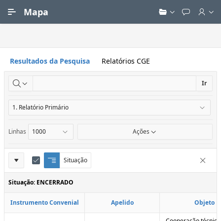
Ir para Conteúdo Principal
Mapa
Resultados da Pesquisa
Relatórios CGE
Ir
Linhas
Ações
Definições
Situação
Q
E
Remove
u
d
do
e
i
Situação: ENCERRADO
Relatório
b
t
r
a
Instrumento Convenial
Apelido
Objeto
a
r
d
C
e
o
Cooperação técnica