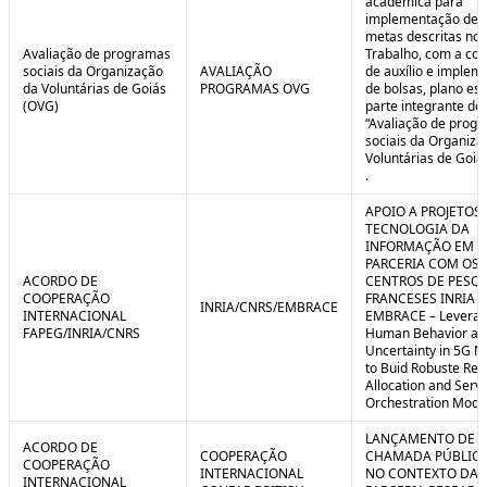
acadêmica para
implementação de 
metas descritas no 
Avaliação de programas
Trabalho, com a co
sociais da Organização
AVALIAÇÃO
de auxílio e implem
da Voluntárias de Goiás
PROGRAMAS OVG
de bolsas, plano est
(OVG)
parte integrante do 
“Avaliação de prog
sociais da Organiza
Voluntárias de Goiá
.
APOIO A PROJETOS
TECNOLOGIA DA
INFORMAÇÃO EM
PARCERIA COM OS
ACORDO DE
CENTROS DE PESQ
COOPERAÇÃO
FRANCESES INRIA E
INRIA/CNRS/EMBRACE
INTERNACIONAL
EMBRACE – Leverag
FAPEG/INRIA/CNRS
Human Behavior an
Uncertainty in 5G N
to Buid Robuste Re
Allocation and Serv
Orchestration Mode
LANÇAMENTO DE
ACORDO DE
COOPERAÇÃO
CHAMADA PÚBLICA
COOPERAÇÃO
INTERNACIONAL
NO CONTEXTO DA
INTERNACIONAL