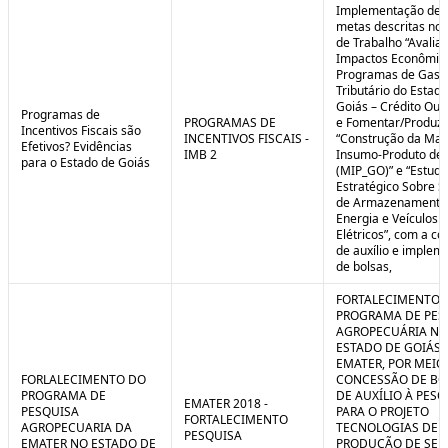
Implementação de 
metas descritas nos
de Trabalho “Avalia
Impactos Econômic
Programas de Gast
Tributário do Estad
Goiás – Crédito Ou
Programas de
PROGRAMAS DE
e Fomentar/Produzir
Incentivos Fiscais são
INCENTIVOS FISCAIS -
“Construção da Matr
Efetivos? Evidências
IMB 2
Insumo-Produto de 
para o Estado de Goiás
(MIP_GO)” e “Estudo
Estratégico Sobre S
de Armazenamento
Energia e Veículos
Elétricos”, com a c
de auxílio e implem
de bolsas,
FORTALECIMENTO 
PROGRAMA DE PES
AGROPECUÁRIA NO
ESTADO DE GOIÁS 
EMATER, POR MEIO
FORLALECIMENTO DO
CONCESSÃO DE BO
PROGRAMA DE
DE AUXÍLIO À PESQ
EMATER 2018 -
PESQUISA
PARA O PROJETO
FORTALECIMENTO
AGROPECUARIA DA
TECNOLOGIAS DE
PESQUISA
EMATER NO ESTADO DE
PRODUÇÃO DE SE