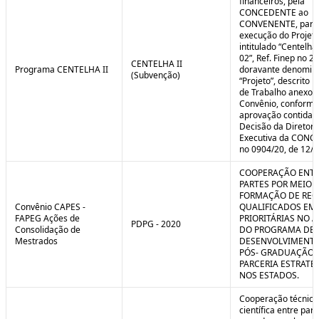
financeiros, pela
CONCEDENTE ao
CONVENENTE, para
execução do Projet
intitulado “Centelha
02”, Ref. Finep no 2
CENTELHA II
Programa CENTELHA II
doravante denomin
(Subvenção)
“Projeto”, descrito 
de Trabalho anexo a
Convênio, conforme
aprovação contida 
Decisão da Diretori
Executiva da CON
no 0904/20, de 12/1
COOPERAÇÃO ENTR
PARTES POR MEIO 
FORMAÇÃO DE REC
Convênio CAPES -
QUALIFICADOS EM
FAPEG Ações de
PRIORITÁRIAS NO 
PDPG - 2020
Consolidação de
DO PROGRAMA DE
Mestrados
DESENVOLVIMENT
PÓS- GRADUAÇÃO (
PARCERIA ESTRATÉ
NOS ESTADOS.
Cooperação técnica
científica entre par