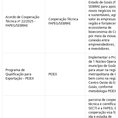
Estado de Goiás (F
SEBRAE para apoiar
novos negócios ino
e sustentáveis, agr
Acordo de Cooperação
Cooperação Técnica
valor às empresas 
Técnica nº 22/2025 -
FAPEG/SEBRAE
região e fortalecer 
FAPEG/SEBRAE
ecossistema de
bioeconomia do Cer
por meio da inovaçã
conexão entre
empreendedores, 
e investidores.
Implementar o Pro
de 1 Núcleo Operac
município de Goiâni
Programa de
para atuar na regiã
Qualificação para
PEIEX
metropolitana de Go
Exportação – PEIEX
bem como na regiã
Centro Oeste do Es
Goiás, conforme
metodologia PEIEX.
parceria de cooper
técnica e científica 
SECTI e a FAPEG. E
cooperação visa fo
ida e estadia de