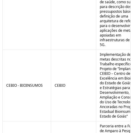
de saúde, como sub
para descrição dos
pressupostos básic
definição de uma
arquitetura de refe
para o desenvolvim
aplicações de meta
apoiadas em
infraestruturas de 
5G.
Implementação de 
metas descritas no 
Trabalho específico
Projeto de “Implant
CEBIO – Centro de
Excelência em Bioi
do Estado de Goiás 
CEBIO - BIOINSUMOS
CEBIO
e Estratégias para o
Desenvolvimento,
Ampliação e Consol
do Uso de Tecnolog
Ancoradas no Prog
Estadual Bioinsumo
Estado de Goiás”
Parceria entre a Fu
de Amparo à Pesqui