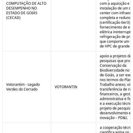
COMPUTAÇÃO DE ALTO
com a aquisição e
DESEMPENHO NO
instalação de um da
ESTADO DE GOIÁS
center com infraest
(CECAD)
completa e redunda
(certificação tier3) 
fornecimento de en
elétrica ininterrupta
refrigeração de pre
que comporte um s
de HPC de grande po
apoio a projetos de
pesquisas que pro
Conservação da
Biodiversidade no E
de Goiás, a ser exe
nos termos do Plan
Votorantim - Legado
Trabalho anexo, vis
VOTORANTIN
Verdes do Cerrado
transferência de re
financeiros, a gestã
administrativa e fin
e a execução técnic
projeto de pesquisa
desenvolvimento e
inovação – PD&I.
a cooperação técnic
científica entre os 