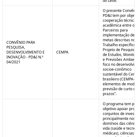
do Leite.
O presente Convêni
PD&I tem por objet
cooperação técnica
acadêmica entre os
Parceiros para
implementação de 
metas descritas no 
CONVÊNIO PARA
Trabalho específico
PESQUISA,
Projeto de Pesquisa
DESENVOLVIMENTO E
CEMPA
de Estudos, Monito
INOVAÇÃO - PD&I N.º
e Previsões Ambien
04/2021
foco no desenvolvi
socioe-conômico
sustentável do Cer
brasileiro (CEMPA-C
elementos de mode
previsão de curto e
prazos”.
O programa tem po
objetivo apoiar proj
conjuntos de invest
principalmente nos
domínios das ciênci
vida (saúde e tecno
médicas), ciências a