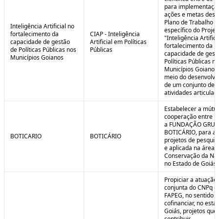
para implementaçã
ações e metas descr
Plano de Trabalho
Inteligência Artificial no
específico do Projet
fortalecimento da
CIAP - Inteligência
"Inteligência Artifici
capacidade de gestão
Artificial em Políticas
fortalecimento da
de Políticas Públicas nos
Públicas
capacidade de gest
Municípios Goianos
Políticas Públicas n
Municípios Goianos
meio do desenvolvi
de um conjunto de
atividades articulad
Estabelecer a mútu
cooperação entre F
a FUNDAÇÃO GRU
BOTICÁRIO, para ap
BOTICARIO
BOTICÁRIO
projetos de pesquis
e aplicada na área 
Conservação da Na
no Estado de Goiás.
Propiciar a atuação
conjunta do CNPq e
FAPEG, no sentido 
cofinanciar, no esta
Goiás, projetos que
contribuir