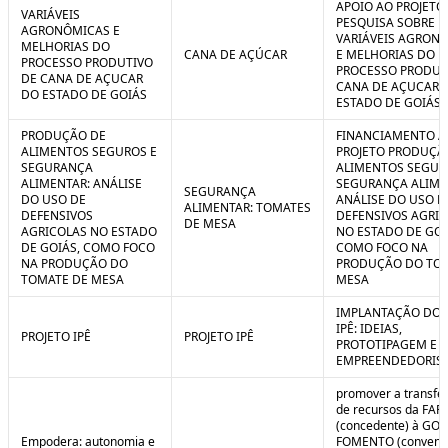
APOIO AO PROJETO
VARIÁVEIS
PESQUISA SOBRE
AGRONÔMICAS E
VARIÁVEIS AGRON
MELHORIAS DO
CANA DE AÇÚCAR
E MELHORIAS DO
PROCESSO PRODUTIVO
PROCESSO PRODUT
DE CANA DE AÇUCAR
CANA DE AÇUCAR 
DO ESTADO DE GOIÁS
ESTADO DE GOIÁS
PRODUÇÃO DE
FINANCIAMENTO A
ALIMENTOS SEGUROS E
PROJETO PRODUÇÃ
SEGURANÇA
ALIMENTOS SEGUR
ALIMENTAR: ANÁLISE
SEGURANÇA ALIME
SEGURANÇA
DO USO DE
ANÁLISE DO USO D
ALIMENTAR: TOMATES
DEFENSIVOS
DEFENSIVOS AGRI
DE MESA
AGRICOLAS NO ESTADO
NO ESTADO DE GOI
DE GOIÁS, COMO FOCO
COMO FOCO NA
NA PRODUÇÃO DO
PRODUÇÃO DO TO
TOMATE DE MESA
MESA
IMPLANTAÇÃO DO 
IPÊ: IDEIAS,
PROJETO IPÊ
PROJETO IPÊ
PROTOTIPAGEM E
EMPREENDEDORIS
promover a transfe
de recursos da FAP
(concedente) à GOI
Empodera: autonomia e
FOMENTO (convene