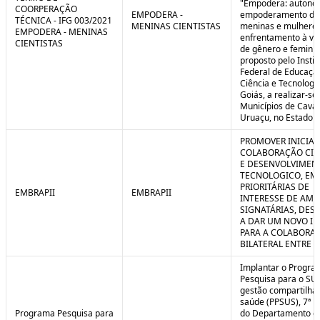
"Empodera: autono
COORPERAÇÃO
EMPODERA -
empoderamento de
TÉCNICA - IFG 003/2021
MENINAS CIENTISTAS
meninas e mulheres
EMPODERA - MENINAS
enfrentamento à vio
CIENTISTAS
de gênero e feminicí
proposto pelo Instit
Federal de Educaçã
Ciência e Tecnologi
Goiás, a realizar-se
Municípios de Caval
Uruaçu, no Estado d
PROMOVER INICIAT
COLABORAÇÃO CIE
E DESENVOLVIMEN
TECNOLOGICO, EM
PRIORITÁRIAS DE
EMBRAPII
EMBRAPII
INTERESSE DE AMB
SIGNATÁRIAS, DES
A DAR UM NOVO I
PARA A COLABORA
BILATERAL ENTRE 
Implantar o Progra
Pesquisa para o SU
gestão compartilha
saúde (PPSUS), 7ª E
Programa Pesquisa para
do Departamento d