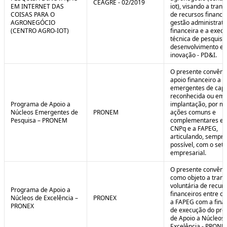
CEAGRE - 02/2019
EM INTERNET DAS
iot), visando a tran
COISAS PARA O
de recursos financei
AGRONEGÓCIO
gestão administrati
(CENTRO AGRO-IOT)
financeira e a exec
técnica de pesquisa
desenvolvimento e
inovação - PD&I.
O presente convênio
apoio financeiro a 
emergentes de cap
reconhecida ou em 
Programa de Apoio a
implantação, por m
Núcleos Emergentes de
PRONEM
ações comuns e
Pesquisa – PRONEM
complementares en
CNPq e a FAPEG,
articulando, sempr
possível, com o seto
empresarial.
O presente convêni
como objeto a trans
voluntária de recur
Programa de Apoio a
financeiros entre o
Núcleos de Excelência –
PRONEX
a FAPEG com a fina
PRONEX
de execução do pr
de Apoio a Núcleos
Excelência - PRONE