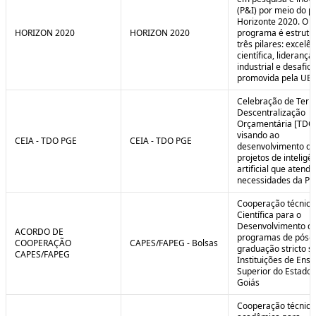
(P&I) por meio do 
Horizonte 2020. O
HORIZON 2020
HORIZON 2020
programa é estrut
três pilares: excelên
científica, liderança
industrial e desafio
promovida pela UE.
Celebração de Ter
Descentralização
Orçamentária [TDO
visando ao
CEIA - TDO PGE
CEIA - TDO PGE
desenvolvimento de
projetos de inteligê
artificial que atend
necessidades da PG
Cooperação técnica
Científica para o
Desenvolvimento d
ACORDO DE
programas de pós-
COOPERAÇÃO
CAPES/FAPEG - Bolsas
graduação stricto 
CAPES/FAPEG
Instituições de Ensi
Superior do Estado 
Goiás
Cooperação técnica