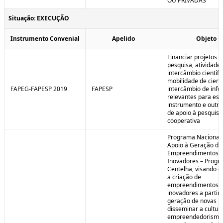
OU PRIVADAS
Situação: EXECUÇÃO
Instrumento Convenial
Apelido
Objeto
Financiar projetos d
pesquisa, atividade
intercâmbio científi
mobilidade de cienti
FAPEG-FAPESP 2019
FAPESP
intercâmbio de inf
relevantes para est
instrumento e outra
de apoio à pesquisa
cooperativa
Programa Nacional
Apoio à Geração de
Empreendimentos
Inovadores – Prog
Centelha, visando e
a criação de
empreendimentos
inovadores a partir 
geração de novas id
disseminar a cultur
empreendedorismo