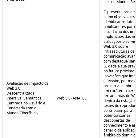
Luís de Montes Belo
O presente projeto
como objetivo geral
identificar os fatore
habilitadores para a
elucidação dos impa
implicações das no
aplicações e serviç
Web 3.0 sobre
infraestruturas de
comunicação avanç
com destaque para 
G, dada a sua preva
no futuro próximo e
inovações que impul
(...)Assim, por meio
Avaliação de Impacto da
projeto vislumbra-se
Web 3.0:
em caráter experim
Descentralizada,
ferramentas de Web
Imersiva, Semântica,
Web 3.0 (ANATEL)
dentro da estação 
Centrada no Usuário e
testes de reproduç
Conectada com o
contribuam para
Mundo Ciberfísico.
potencializar as
descobertas de
conhecimento e aná
cenário de aplicaçã
âmbito do domínio v