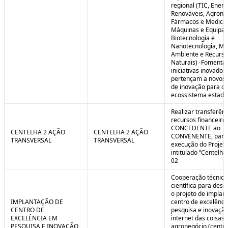
regional (TIC, Energ
Renováveis, Agrone
Fármacos e Medica
Máquinas e Equipa
Biotecnologia e
Nanotecnologia, Me
Ambiente e Recurso
Naturais) -Fomenta
iniciativas inovador
pertençam a novos
de inovação para o
ecossistema estadu
Realizar transferênc
recursos financeiros
CONCEDENTE ao
CENTELHA 2 AÇÃO
CENTELHA 2 AÇÃO
CONVENENTE, para
TRANSVERSAL
TRANSVERSAL
execução do Projet
intitulado “Centelha
02
Cooperação técnica
científica para dese
o projeto de implan
IMPLANTAÇÃO DE
centro de excelênc
CENTRO DE
pesquisa e inovaçã
EXCELÊNCIA EM
internet das coisas 
PESQUISA E INOVAÇÃO
agronegócio (centro