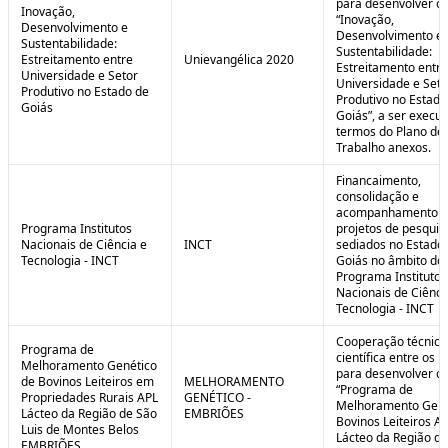
para desenvolver o 
Inovação,
“Inovação,
Desenvolvimento e
Desenvolvimento e
Sustentabilidade:
Sustentabilidade:
Estreitamento entre
Unievangélica 2020
Estreitamento entre
Universidade e Setor
Universidade e Seto
Produtivo no Estado de
Produtivo no Estado
Goiás
Goiás”, a ser execu
termos do Plano de
Trabalho anexos.
Financaimento,
consolidação e
acompanhamento d
Programa Institutos
projetos de pesquis
Nacionais de Ciência e
INCT
sediados no Estado
Tecnologia - INCT
Goiás no âmbito do
Programa Institutos
Nacionais de Ciênci
Tecnologia - INCT
Cooperação técnica
Programa de
científica entre os 
Melhoramento Genético
para desenvolver o
de Bovinos Leiteiros em
MELHORAMENTO
“Programa de
Propriedades Rurais APL
GENÉTICO -
Melhoramento Gené
Lácteo da Região de São
EMBRIÕES
Bovinos Leiteiros A
Luis de Montes Belos
Lácteo da Região d
EMBRIÕES