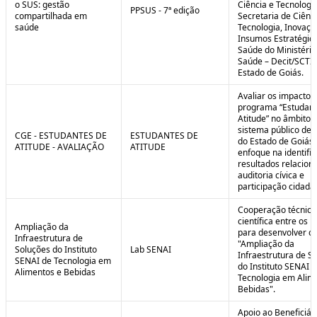
o SUS: gestão
Ciência e Tecnologi
PPSUS - 7ª edição
compartilhada em
Secretaria de Ciênci
saúde
Tecnologia, Inovaçã
Insumos Estratégic
Saúde do Ministério
Saúde – Decit/SCTI
Estado de Goiás.
Avaliar os impactos
programa “Estudant
Atitude” no âmbito 
sistema público de 
CGE - ESTUDANTES DE
ESTUDANTES DE
do Estado de Goiás
ATITUDE - AVALIAÇÃO
ATITUDE
enfoque na identifi
resultados relacion
auditoria cívica e
participação cidadã
Cooperação técnica
científica entre os 
Ampliação da
para desenvolver o 
Infraestrutura de
"Ampliação da
Soluções do Instituto
Lab SENAI
Infraestrutura de S
SENAI de Tecnologia em
do Instituto SENAI 
Alimentos e Bebidas
Tecnologia em Alim
Bebidas".
Apoio ao Beneficiár