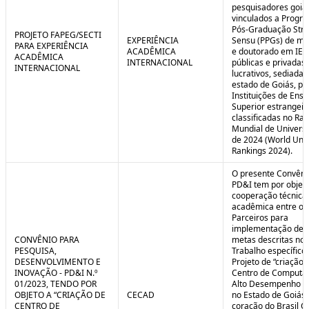
pesquisadores goia
vinculados a Progr
Pós-Graduação Stri
PROJETO FAPEG/SECTI
EXPERIÊNCIA
Sensu (PPGs) de me
PARA EXPERIÊNCIA
ACADÊMICA
e doutorado em IES
ACADÊMICA
INTERNACIONAL
públicas e privadas
INTERNACIONAL
lucrativos, sediadas
estado de Goiás, pa
Instituições de Ensi
Superior estrangei
classificadas no Ra
Mundial de Univers
de 2024 (World Univ
Rankings 2024).
O presente Convêni
PD&I tem por objet
cooperação técnica
acadêmica entre os
Parceiros para
implementação de 
CONVÊNIO PARA
metas descritas no 
PESQUISA,
Trabalho específico
DESENVOLVIMENTO E
Projeto de “criação 
INOVAÇÃO - PD&I N.º
Centro de Computa
01/2023, TENDO POR
Alto Desempenho (
OBJETO A “CRIAÇÃO DE
CECAD
no Estado de Goiás,
CENTRO DE
coração do Brasil Ce