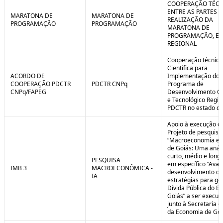
COOPERAÇÃO TÉCN
ENTRE AS PARTES P
MARATONA DE
MARATONA DE
REALIZAÇÃO DA
PROGRAMAÇÃO
PROGRAMAÇÃO
MARATONA DE
PROGRAMAÇÃO, EM
REGIONAL
Cooperação técnica
Científica para
ACORDO DE
Implementação do
COOPERAÇÃO PDCTR
PDCTR CNPq
Programa de
CNPq/FAPEG
Desenvolvimento Cie
e Tecnológico Region
PDCTR no estado de
Apoio à execução d
Projeto de pesquisa
“Macroeconomia e 
de Goiás: Uma anál
curto, médio e longo
PESQUISA
em específico “Aval
IMB 3
MACROECONÔMICA -
desenvolvimento de
IA
estratégias para ge
Dívida Pública do E
Goiás” a ser execut
junto à Secretaria 
da Economia de Goi