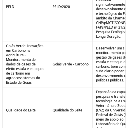
significativamente 
PELD
PELD/2020
desenvolvimento cie
e tecnológico do Paí
âmbito da Chamad
CNPq/MCTI/CONFA
FAPs/PELD nº 21/20
Pesquisa Ecológica 
Longa Duração.
Goiás Verde: Inovações
Desenvolver um sis
em Carbono na
monitoramento par
Agricultura -
gestão de gases de 
Monitoramento de
estufa e estoque de
dados de gases de
Goiás Verde - Carbono
carbono, bem como
efeito estufa e estoques
subsidiar o poder p
de carbono em
desenvolvimento de
agroecossistemas do
políticas públicas.
Estado de Goiás
Expansão da capaci
pesquisa e transfer
tecnologia pela Esc
Veterinária e Zoote
Qualidade do Leite
Qualidade do Leite
(EVZ) da Universida
Federal de Goiás (U
meio de apoio ao
Laboratório de Qua