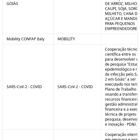
GOIÁS
DE ARROZ, MILHO, F
CAUPI, SOJA, SORG
MILHETO, CANA DE
AÇÚCAR E MANDI
PARA PEQUENOS
EMPREENDEDORES 
Mobility CONFAP Italy
MOBILITY
Cooperação técnica
científica entre os 
para desenvolver o 
de pesquisa "Estud
epidemiológico e m
da infecção pelo SA
2 em Goiás" a ser
executado nos term
SARS-CoV-2 - COVID
SARS-CoV-2 - COVID
Plano de Trabalho a
visando a transferê
recursos financeiros
gestão administrati
financeira e a exec
técnica de projeto d
pesquisa, desenvol
e inovação - PD&l.
Cooperação interna
em pesquisa e inov