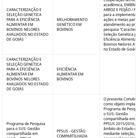
C
n
acadêmica, EMBRA
o
t
CARACTERIZAÇÃO E
ARROZ E FEIJÃO / F
n
r
SELEÇÃO GENETICA
para a implementaç
t
o
PARA A EFICIÊNCIA
MELHORAMENTO
ações e metas para
r
l
ALIMENTAR EM
GENÉTICO EM
atendimento ao pro
o
B
BOVINOS NELORES
BOVINOS
pesquisa “Caracteri
l
r
AVALIADOS NO ESTADO
Seleção Genética p
e
e
DE GOIÁS
Eficiência Alimenta
:
a
Bovinos Nelores Av
S
k
no Estado de Goiás”
i
t
CARACTERIZAÇÃO E
u
SELEÇÃO GENETICA
a
PARA A EFICIÊNCIA
EFICIÊNCIA
ç
ALIMENTAR EM
ALIMENTAR EM
ã
BOVINOS NELORES
BOVINOS
o
AVALIADOS NO ESTADO
DE GOIÁS
O presente Convêni
como objeto implan
Programa de Pesqui
o SUS: Gestão
compartilhada em s
Programa de Pesquisa
PPSUS 2015/2016, 
para o SUS: Gestão
âmbito do Estado de
PPSUS - GESTÃO
compartilhada em
mediante seleção, a
COMPARTILHADA