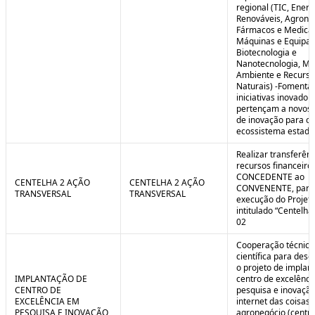
regional (TIC, Energ
Renováveis, Agrone
Fármacos e Medica
Máquinas e Equipa
Biotecnologia e
Nanotecnologia, Me
Ambiente e Recurso
Naturais) -Fomenta
iniciativas inovador
pertençam a novos
de inovação para o
ecossistema estadu
Realizar transferênc
recursos financeiros
CONCEDENTE ao
CENTELHA 2 AÇÃO
CENTELHA 2 AÇÃO
CONVENENTE, para
TRANSVERSAL
TRANSVERSAL
execução do Projet
intitulado “Centelha
02
Cooperação técnica
científica para dese
o projeto de implan
IMPLANTAÇÃO DE
centro de excelênc
CENTRO DE
pesquisa e inovaçã
EXCELÊNCIA EM
internet das coisas 
PESQUISA E INOVAÇÃO
agronegócio (centro