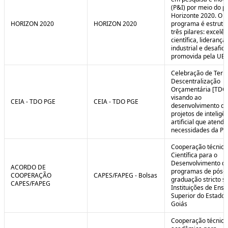
(P&I) por meio do 
Horizonte 2020. O
HORIZON 2020
HORIZON 2020
programa é estrut
três pilares: excelên
científica, liderança
industrial e desafio
promovida pela UE.
Celebração de Ter
Descentralização
Orçamentária [TDO
visando ao
CEIA - TDO PGE
CEIA - TDO PGE
desenvolvimento de
projetos de inteligê
artificial que atend
necessidades da PG
Cooperação técnica
Científica para o
Desenvolvimento d
ACORDO DE
programas de pós-
COOPERAÇÃO
CAPES/FAPEG - Bolsas
graduação stricto 
CAPES/FAPEG
Instituições de Ensi
Superior do Estado 
Goiás
Cooperação técnica