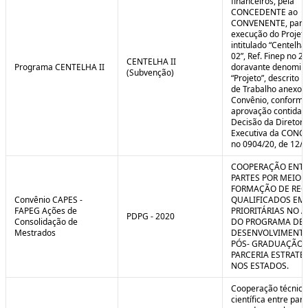
financeiros, pela
CONCEDENTE ao
CONVENENTE, para
execução do Projet
intitulado “Centelha
02”, Ref. Finep no 2
CENTELHA II
Programa CENTELHA II
doravante denomin
(Subvenção)
“Projeto”, descrito 
de Trabalho anexo a
Convênio, conforme
aprovação contida 
Decisão da Diretori
Executiva da CON
no 0904/20, de 12/1
COOPERAÇÃO ENTR
PARTES POR MEIO 
FORMAÇÃO DE REC
Convênio CAPES -
QUALIFICADOS EM
FAPEG Ações de
PRIORITÁRIAS NO 
PDPG - 2020
Consolidação de
DO PROGRAMA DE
Mestrados
DESENVOLVIMENT
PÓS- GRADUAÇÃO (
PARCERIA ESTRATÉ
NOS ESTADOS.
Cooperação técnica
científica entre par