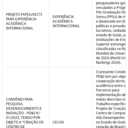
pesquisadores goia
vinculados a Progr
Pós-Graduação Stri
PROJETO FAPEG/SECTI
EXPERIÊNCIA
Sensu (PPGs) de me
PARA EXPERIÊNCIA
ACADÊMICA
e doutorado em IES
ACADÊMICA
INTERNACIONAL
públicas e privadas
INTERNACIONAL
lucrativos, sediadas
estado de Goiás, pa
Instituições de Ensi
Superior estrangei
classificadas no Ra
Mundial de Univers
de 2024 (World Univ
Rankings 2024).
O presente Convêni
PD&I tem por objet
cooperação técnica
acadêmica entre os
Parceiros para
implementação de 
CONVÊNIO PARA
metas descritas no 
PESQUISA,
Trabalho específico
DESENVOLVIMENTO E
Projeto de “criação 
INOVAÇÃO - PD&I N.º
Centro de Computa
01/2023, TENDO POR
Alto Desempenho (
OBJETO A “CRIAÇÃO DE
CECAD
no Estado de Goiás,
CENTRO DE
coração do Brasil Ce