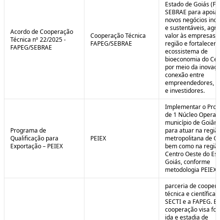
Estado de Goiás (F
SEBRAE para apoiar
novos negócios ino
e sustentáveis, agr
Acordo de Cooperação
Cooperação Técnica
valor às empresas 
Técnica nº 22/2025 -
FAPEG/SEBRAE
região e fortalecer 
FAPEG/SEBRAE
ecossistema de
bioeconomia do Cer
por meio da inovaçã
conexão entre
empreendedores, 
e investidores.
Implementar o Pro
de 1 Núcleo Operac
município de Goiâni
Programa de
para atuar na regiã
Qualificação para
PEIEX
metropolitana de Go
Exportação – PEIEX
bem como na regiã
Centro Oeste do Es
Goiás, conforme
metodologia PEIEX.
parceria de cooper
técnica e científica 
SECTI e a FAPEG. E
cooperação visa fo
ida e estadia de