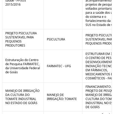
saúde - PPSUS
acompanhamento d
2015/2016
projetos de pesquis
voltados prioritari
para a saúde dos us
do sistema e o
fortalecimento da g
SUS no Estado de G
PROJETO PSICULTURA
PROJETO PSICULTU
SUSTENTAVEL PARA
PSICULTURA
SUSTENTAVEL PARA
PEQUENOS
PEQUENOS PRODU
PRODUTORES
ESTRUTURAR EM 3
O CENTRO DE PESQ
Estruturação do Centro
DESENVOLVIMENTO
de Pesquisa FARMATEC,
FARMATEC - UFG
INOVAÇÃO TECNOL
da Universidade Federal
EM FÁRMACOS,
de Goiás
MEDICAMENTOS E
COSMÉTICOS - FA
FINANCIAMENTO A
MANEJO DE IRRIGAÇÃO
PROJETO DE PESQU
DA CULTURA DO
MANEJO DE
MANEJO DE IRRIGA
TOMATE INDUSTRIAL
IRRIGAÇÃO: TOMATE
CULTURA DO TOMA
NO ESTADO DE GOIÁS
INDUSTRIAL NO ES
DE GOIÁS