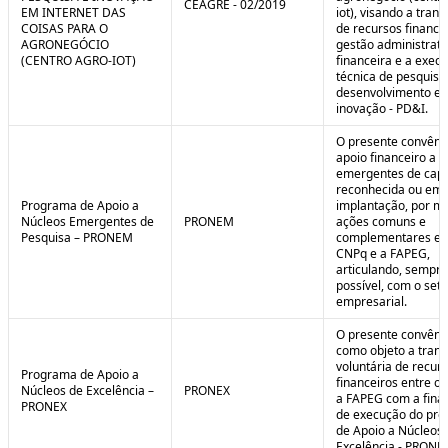
CEAGRE - 02/2019
EM INTERNET DAS
iot), visando a tran
COISAS PARA O
de recursos financei
AGRONEGÓCIO
gestão administrati
(CENTRO AGRO-IOT)
financeira e a exec
técnica de pesquisa
desenvolvimento e
inovação - PD&I.
O presente convênio
apoio financeiro a 
emergentes de cap
reconhecida ou em 
Programa de Apoio a
implantação, por m
Núcleos Emergentes de
PRONEM
ações comuns e
Pesquisa – PRONEM
complementares en
CNPq e a FAPEG,
articulando, sempr
possível, com o seto
empresarial.
O presente convêni
como objeto a trans
voluntária de recur
Programa de Apoio a
financeiros entre o
Núcleos de Excelência –
PRONEX
a FAPEG com a fina
PRONEX
de execução do pr
de Apoio a Núcleos
Excelência - PRONE