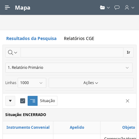
Ir para Conteúdo Principal
Mapa
Resultados da Pesquisa
Relatórios CGE
Ir
Linhas
Ações
Definições
Situação
Q
E
Remove
u
d
do
e
i
Situação: ENCERRADO
Relatório
b
t
r
a
Instrumento Convenial
Apelido
Objeto
a
r
d
C
e
o
Cooperação técnica