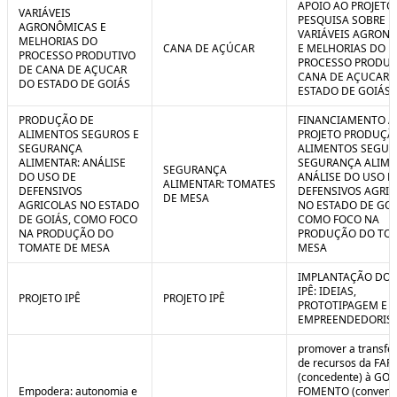
APOIO AO PROJETO
VARIÁVEIS
PESQUISA SOBRE
AGRONÔMICAS E
VARIÁVEIS AGRON
MELHORIAS DO
CANA DE AÇÚCAR
E MELHORIAS DO
PROCESSO PRODUTIVO
PROCESSO PRODUT
DE CANA DE AÇUCAR
CANA DE AÇUCAR 
DO ESTADO DE GOIÁS
ESTADO DE GOIÁS
PRODUÇÃO DE
FINANCIAMENTO A
ALIMENTOS SEGUROS E
PROJETO PRODUÇÃ
SEGURANÇA
ALIMENTOS SEGUR
ALIMENTAR: ANÁLISE
SEGURANÇA ALIME
SEGURANÇA
DO USO DE
ANÁLISE DO USO D
ALIMENTAR: TOMATES
DEFENSIVOS
DEFENSIVOS AGRI
DE MESA
AGRICOLAS NO ESTADO
NO ESTADO DE GOI
DE GOIÁS, COMO FOCO
COMO FOCO NA
NA PRODUÇÃO DO
PRODUÇÃO DO TO
TOMATE DE MESA
MESA
IMPLANTAÇÃO DO 
IPÊ: IDEIAS,
PROJETO IPÊ
PROJETO IPÊ
PROTOTIPAGEM E
EMPREENDEDORIS
promover a transfe
de recursos da FAP
(concedente) à GOI
Empodera: autonomia e
FOMENTO (convene