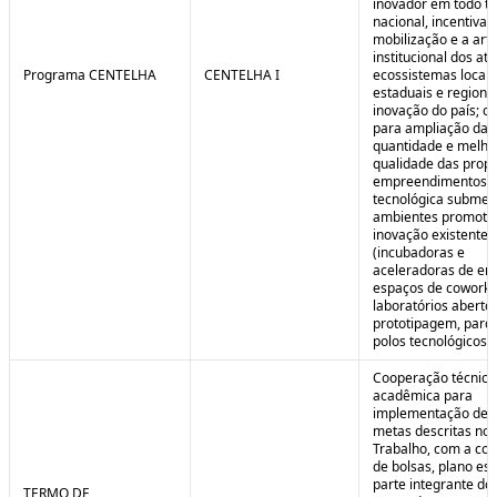
inovador em todo ter
nacional, incentivan
mobilização e a art
institucional dos at
Programa CENTELHA
CENTELHA I
ecossistemas locais
estaduais e regiona
inovação do país; co
para ampliação da
quantidade e melho
qualidade das prop
empreendimentos d
tecnológica submet
ambientes promoto
inovação existentes
(incubadoras e
aceleradoras de em
espaços de coworki
laboratórios aberto
prototipagem, parq
polos tecnológicos et
Cooperação técnica
acadêmica para
implementação de 
metas descritas no 
Trabalho, com a co
de bolsas, plano est
parte integrante do 
TERMO DE