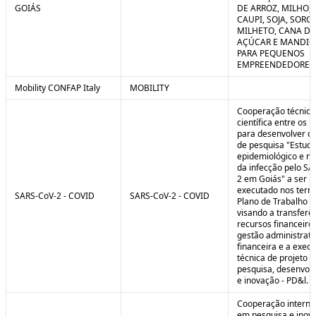
GOIÁS
DE ARROZ, MILHO, F
CAUPI, SOJA, SORG
MILHETO, CANA DE
AÇÚCAR E MANDI
PARA PEQUENOS
EMPREENDEDORES 
Mobility CONFAP Italy
MOBILITY
Cooperação técnica
científica entre os 
para desenvolver o 
de pesquisa "Estud
epidemiológico e m
da infecção pelo SA
2 em Goiás" a ser
executado nos term
SARS-CoV-2 - COVID
SARS-CoV-2 - COVID
Plano de Trabalho a
visando a transferê
recursos financeiros
gestão administrati
financeira e a exec
técnica de projeto d
pesquisa, desenvol
e inovação - PD&l.
Cooperação interna
em pesquisa e inov