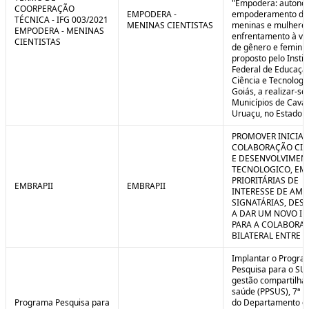
"Empodera: autono
COORPERAÇÃO
EMPODERA -
empoderamento de
TÉCNICA - IFG 003/2021
MENINAS CIENTISTAS
meninas e mulheres
EMPODERA - MENINAS
enfrentamento à vio
CIENTISTAS
de gênero e feminicí
proposto pelo Instit
Federal de Educaçã
Ciência e Tecnologi
Goiás, a realizar-se
Municípios de Caval
Uruaçu, no Estado d
PROMOVER INICIAT
COLABORAÇÃO CIE
E DESENVOLVIMEN
TECNOLOGICO, EM
PRIORITÁRIAS DE
EMBRAPII
EMBRAPII
INTERESSE DE AMB
SIGNATÁRIAS, DES
A DAR UM NOVO I
PARA A COLABORA
BILATERAL ENTRE 
Implantar o Progra
Pesquisa para o SU
gestão compartilha
saúde (PPSUS), 7ª E
Programa Pesquisa para
do Departamento d