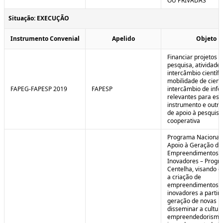
OU PRIVADAS
Situação: EXECUÇÃO
Instrumento Convenial
Apelido
Objeto
Financiar projetos d
pesquisa, atividade
intercâmbio científi
mobilidade de cienti
FAPEG-FAPESP 2019
FAPESP
intercâmbio de inf
relevantes para est
instrumento e outra
de apoio à pesquisa
cooperativa
Programa Nacional
Apoio à Geração de
Empreendimentos
Inovadores – Prog
Centelha, visando e
a criação de
empreendimentos
inovadores a partir 
geração de novas id
disseminar a cultur
empreendedorismo