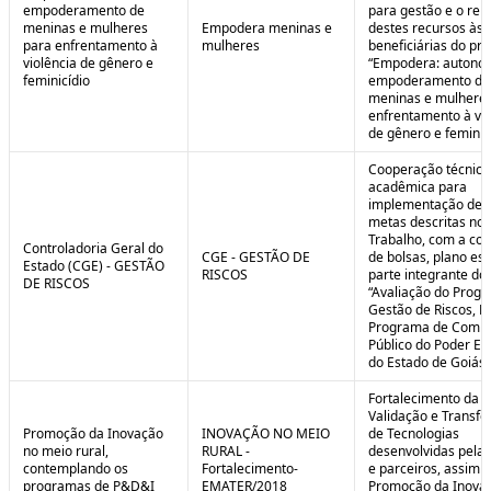
empoderamento de
para gestão e o rep
meninas e mulheres
Empodera meninas e
destes recursos às
para enfrentamento à
mulheres
beneficiárias do pro
violência de gênero e
“Empodera: autono
feminicídio
empoderamento de
meninas e mulheres
enfrentamento à vio
de gênero e feminicí
Cooperação técnica
acadêmica para
implementação de 
metas descritas no 
Trabalho, com a co
Controladoria Geral do
CGE - GESTÃO DE
de bolsas, plano est
Estado (CGE) - GESTÃO
RISCOS
parte integrante do 
DE RISCOS
“Avaliação do Prog
Gestão de Riscos, Ei
Programa de Compl
Público do Poder Ex
do Estado de Goiás”
Fortalecimento da P
Validação e Transfe
Promoção da Inovação
INOVAÇÃO NO MEIO
de Tecnologias
no meio rural,
RURAL -
desenvolvidas pela
contemplando os
Fortalecimento-
e parceiros, assim 
programas de P&D&I
EMATER/2018
Promoção da Inova