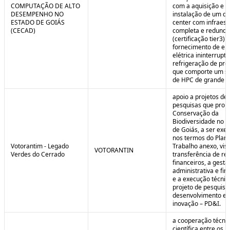
COMPUTAÇÃO DE ALTO
com a aquisição e
DESEMPENHO NO
instalação de um da
ESTADO DE GOIÁS
center com infraest
(CECAD)
completa e redunda
(certificação tier3) 
fornecimento de en
elétrica ininterrupta
refrigeração de pre
que comporte um s
de HPC de grande po
apoio a projetos de
pesquisas que pro
Conservação da
Biodiversidade no E
de Goiás, a ser exe
nos termos do Plan
Votorantim - Legado
Trabalho anexo, vis
VOTORANTIN
Verdes do Cerrado
transferência de re
financeiros, a gestã
administrativa e fin
e a execução técnic
projeto de pesquisa
desenvolvimento e
inovação – PD&I.
a cooperação técnic
científica entre os 