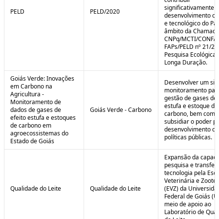
significativamente 
PELD
PELD/2020
desenvolvimento cie
e tecnológico do Paí
âmbito da Chamad
CNPq/MCTI/CONFA
FAPs/PELD nº 21/20
Pesquisa Ecológica 
Longa Duração.
Goiás Verde: Inovações
Desenvolver um sis
em Carbono na
monitoramento par
Agricultura -
gestão de gases de 
Monitoramento de
estufa e estoque de
dados de gases de
Goiás Verde - Carbono
carbono, bem como
efeito estufa e estoques
subsidiar o poder p
de carbono em
desenvolvimento de
agroecossistemas do
políticas públicas.
Estado de Goiás
Expansão da capaci
pesquisa e transfer
tecnologia pela Esc
Veterinária e Zoote
Qualidade do Leite
Qualidade do Leite
(EVZ) da Universida
Federal de Goiás (U
meio de apoio ao
Laboratório de Qua