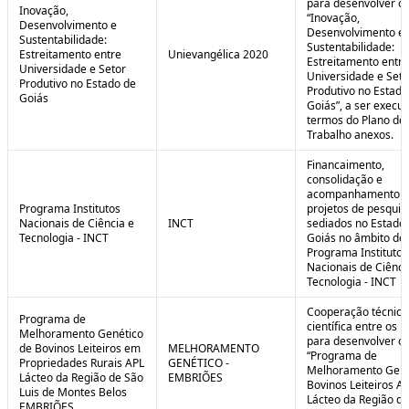
para desenvolver o 
Inovação,
“Inovação,
Desenvolvimento e
Desenvolvimento e
Sustentabilidade:
Sustentabilidade:
Estreitamento entre
Unievangélica 2020
Estreitamento entre
Universidade e Setor
Universidade e Seto
Produtivo no Estado de
Produtivo no Estado
Goiás
Goiás”, a ser execu
termos do Plano de
Trabalho anexos.
Financaimento,
consolidação e
acompanhamento d
Programa Institutos
projetos de pesquis
Nacionais de Ciência e
INCT
sediados no Estado
Tecnologia - INCT
Goiás no âmbito do
Programa Institutos
Nacionais de Ciênci
Tecnologia - INCT
Cooperação técnica
Programa de
científica entre os 
Melhoramento Genético
para desenvolver o
de Bovinos Leiteiros em
MELHORAMENTO
“Programa de
Propriedades Rurais APL
GENÉTICO -
Melhoramento Gené
Lácteo da Região de São
EMBRIÕES
Bovinos Leiteiros A
Luis de Montes Belos
Lácteo da Região d
EMBRIÕES