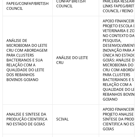
CONFAP BRITISH
PARCERIA RESEARC
FAPEG/CONFAP/BRITISH
COUNCIL
LINKS FAPEG/BRITI
COUNCIL
COUNCIL / REINO 
APOIO FINANCEIRO
PROJETO ESCOLA D
VETERINARIA E ZO
NO CONTEXTO DA
ANÁLISE DE
PESQUISA,
MICROBIOMA DO LEITE
DESENVOLVIMENTO
CRU COM ABORDAGEM
INOVAÇÃO PARA A
PARA CLUSTERS
ÚNICA NO ESTADO
ANÁLISE DO LEITE
BACTERIANOS E SUA
GOIÁS: ANÁLISE DE
CRU
RELAÇÃO COM A
MICROBIOMA DO L
QUALIDADE DO LEITE
CRU COM ABORDA
DOS REBANHOS
PARA CLUSTERS
BOVINOS GOIANO
BACTERIANOS E SU
RELAÇÃO COM A
QUALIDADE DO LEI
REBANHOS BOVIN
GOIANO
APOIO FINANCEIRO
ANALISE E SINTESE DA
PROJETO ANALISE E
PRODUÇÃO CIENTIFICA
SCIVAL
SINTESE DA PROD
NO ESTADO DE GOIAS
CIENTIFICA NO ES
GOIAS