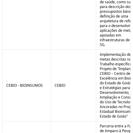
de saúde, como sub
para descrição dos
pressupostos básic
definição de uma
arquitetura de refe
para o desenvolvim
aplicações de meta
apoiadas em
infraestruturas de 
5G.
Implementação de 
metas descritas no 
Trabalho específico
Projeto de “Implant
CEBIO – Centro de
Excelência em Bioi
do Estado de Goiás 
CEBIO - BIOINSUMOS
CEBIO
e Estratégias para o
Desenvolvimento,
Ampliação e Consol
do Uso de Tecnolog
Ancoradas no Prog
Estadual Bioinsumo
Estado de Goiás”
Parceria entre a Fu
de Amparo à Pesqui