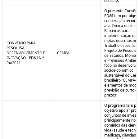
do Leite.
O presente Convêni
PD&I tem por objet
cooperação técnica
acadêmica entre os
Parceiros para
implementação de 
metas descritas no 
CONVÊNIO PARA
Trabalho específico
PESQUISA,
Projeto de Pesquisa
DESENVOLVIMENTO E
CEMPA
de Estudos, Monito
INOVAÇÃO - PD&I N.º
e Previsões Ambien
04/2021
foco no desenvolvi
socioe-conômico
sustentável do Cer
brasileiro (CEMPA-C
elementos de mode
previsão de curto e
prazos”.
O programa tem po
objetivo apoiar proj
conjuntos de invest
principalmente nos
domínios das ciênci
vida (saúde e tecno
médicas), ciências a