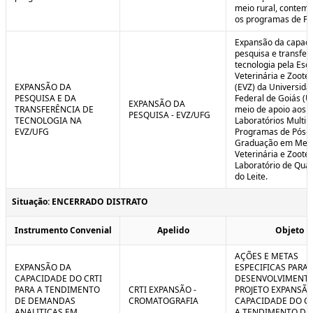
meio rural, contem
os programas de P
Expansão da capaci
pesquisa e transfer
tecnologia pela Esc
Veterinária e Zoote
EXPANSÃO DA
(EVZ) da Universida
PESQUISA E DA
Federal de Goiás (U
EXPANSÃO DA
TRANSFERÊNCIA DE
meio de apoio aos
PESQUISA - EVZ/UFG
TECNOLOGIA NA
Laboratórios Multiu
EVZ/UFG
Programas de Pós-
Graduação em Medi
Veterinária e Zoote
Laboratório de Qua
do Leite.
Situação: ENCERRADO DISTRATO
Instrumento Convenial
Apelido
Objeto
AÇÕES E METAS
EXPANSÃO DA
ESPECIFICAS PARA 
CAPACIDADE DO CRTI
DESENVOLVIMENT
PARA A TENDIMENTO
CRTI EXPANSÃO -
PROJETO EXPANSÃO
DE DEMANDAS
CROMATOGRAFIA
CAPACIDADE DO CR
ANALITICAS EM
A TENDIMENTO DE