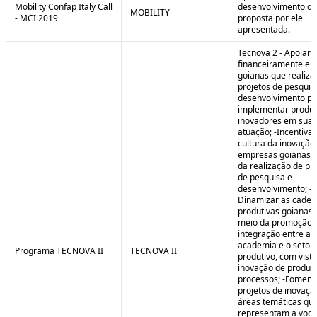
Mobility Confap Italy Call
desenvolvimento da
MOBILITY
- MCI 2019
proposta por ele
apresentada.
Tecnova 2 - Apoiar
financeiramente e
goianas que realiz
projetos de pesquis
desenvolvimento pa
implementar produ
inovadores em sua 
atuação; -Incentivar
cultura da inovação
empresas goianas 
da realização de pr
de pesquisa e
desenvolvimento; -
Dinamizar as cadei
produtivas goianas 
meio da promoção 
integração entre a
academia e o setor
Programa TECNOVA II
TECNOVA II
produtivo, com vista
inovação de produt
processos; -Foment
projetos de inovaç
áreas temáticas qu
representam a voc