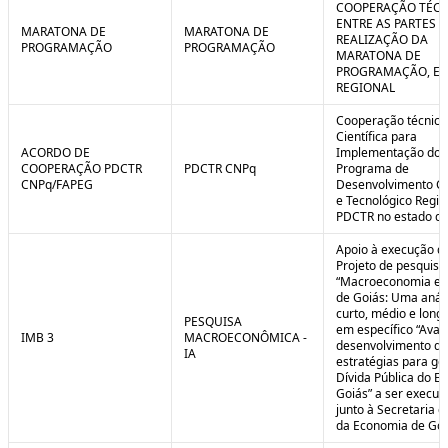
COOPERAÇÃO TÉCN
ENTRE AS PARTES P
MARATONA DE
MARATONA DE
REALIZAÇÃO DA
PROGRAMAÇÃO
PROGRAMAÇÃO
MARATONA DE
PROGRAMAÇÃO, EM
REGIONAL
Cooperação técnica
Científica para
ACORDO DE
Implementação do
COOPERAÇÃO PDCTR
PDCTR CNPq
Programa de
CNPq/FAPEG
Desenvolvimento Cie
e Tecnológico Region
PDCTR no estado de
Apoio à execução d
Projeto de pesquisa
“Macroeconomia e 
de Goiás: Uma anál
curto, médio e longo
PESQUISA
em específico “Aval
IMB 3
MACROECONÔMICA -
desenvolvimento de
IA
estratégias para ge
Dívida Pública do E
Goiás” a ser execut
junto à Secretaria 
da Economia de Goi