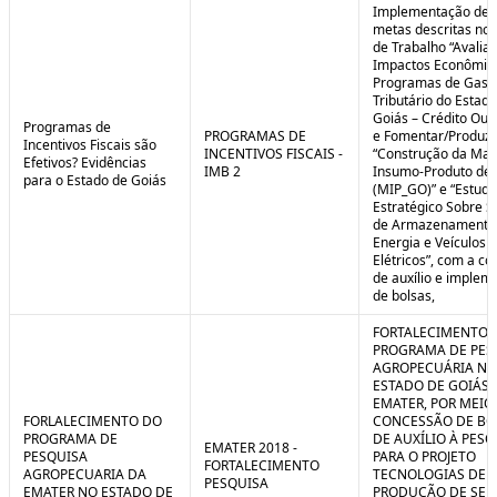
Implementação de 
metas descritas nos
de Trabalho “Avalia
Impactos Econômic
Programas de Gast
Tributário do Estad
Goiás – Crédito Ou
Programas de
PROGRAMAS DE
e Fomentar/Produzir
Incentivos Fiscais são
INCENTIVOS FISCAIS -
“Construção da Matr
Efetivos? Evidências
IMB 2
Insumo-Produto de 
para o Estado de Goiás
(MIP_GO)” e “Estudo
Estratégico Sobre S
de Armazenamento
Energia e Veículos
Elétricos”, com a c
de auxílio e implem
de bolsas,
FORTALECIMENTO 
PROGRAMA DE PES
AGROPECUÁRIA NO
ESTADO DE GOIÁS 
EMATER, POR MEIO
FORLALECIMENTO DO
CONCESSÃO DE BO
PROGRAMA DE
DE AUXÍLIO À PESQ
EMATER 2018 -
PESQUISA
PARA O PROJETO
FORTALECIMENTO
AGROPECUARIA DA
TECNOLOGIAS DE
PESQUISA
EMATER NO ESTADO DE
PRODUÇÃO DE SE