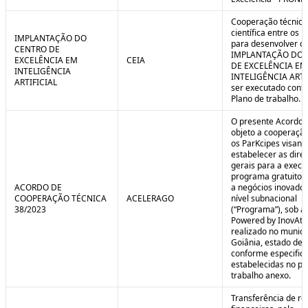
Cooperação técnica
científica entre os 
IMPLANTAÇÃO DO
para desenvolver o 
CENTRO DE
IMPLANTAÇÃO DO 
EXCELÊNCIA EM
CEIA
DE EXCELÊNCIA EM
INTELIGÊNCIA
INTELIGÊNCIA ARTI
ARTIFICIAL
ser executado conf
Plano de trabalho.
O presente Acordo 
objeto a cooperação
os ParKcipes visand
estabelecer as diret
gerais para a execu
programa gratuito 
ACORDO DE
a negócios inovado
COOPERAÇÃO TÉCNICA
ACELERAGO
nível subnacional
38/2023
(“Programa”), sob a
Powered by InovAtiv
realizado no municí
Goiânia, estado de 
conforme especific
estabelecidas no pl
trabalho anexo.
Transferência de re