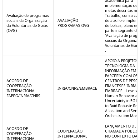
acadêmica para
implementação de 
metas descritas no 
Avaliação de programas
Trabalho, com a co
sociais da Organização
AVALIAÇÃO
de auxílio e implem
da Voluntárias de Goiás
PROGRAMAS OVG
de bolsas, plano est
(OVG)
parte integrante do 
“Avaliação de prog
sociais da Organiza
Voluntárias de Goiá
.
APOIO A PROJETOS
TECNOLOGIA DA
INFORMAÇÃO EM
PARCERIA COM OS
ACORDO DE
CENTROS DE PESQ
COOPERAÇÃO
FRANCESES INRIA E
INRIA/CNRS/EMBRACE
INTERNACIONAL
EMBRACE – Leverag
FAPEG/INRIA/CNRS
Human Behavior an
Uncertainty in 5G N
to Buid Robuste Re
Allocation and Serv
Orchestration Mode
LANÇAMENTO DE
ACORDO DE
COOPERAÇÃO
CHAMADA PÚBLICA
COOPERAÇÃO
INTERNACIONAL
NO CONTEXTO DA
INTERNACIONAL