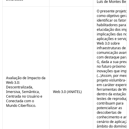
Luís de Montes Belo
O presente projeto
como objetivo geral
identificar os fatore
habilitadores para a
elucidação dos impa
implicações das no
aplicações e serviç
Web 3.0 sobre
infraestruturas de
comunicação avanç
com destaque para 
G, dada a sua preva
no futuro próximo e
inovações que impul
(...)Assim, por meio
Avaliação de Impacto da
projeto vislumbra-se
Web 3.0:
em caráter experim
Descentralizada,
ferramentas de Web
Imersiva, Semântica,
Web 3.0 (ANATEL)
dentro da estação 
Centrada no Usuário e
testes de reproduç
Conectada com o
contribuam para
Mundo Ciberfísico.
potencializar as
descobertas de
conhecimento e aná
cenário de aplicaçã
âmbito do domínio v