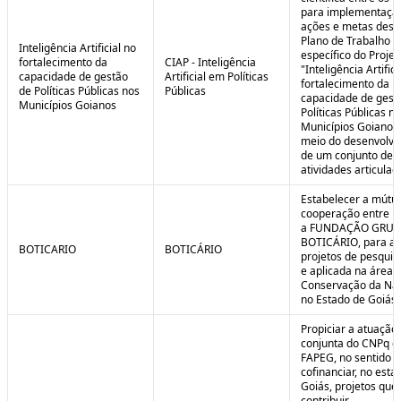
para implementaçã
ações e metas descr
Plano de Trabalho
Inteligência Artificial no
específico do Projet
fortalecimento da
CIAP - Inteligência
"Inteligência Artifici
capacidade de gestão
Artificial em Políticas
fortalecimento da
de Políticas Públicas nos
Públicas
capacidade de gest
Municípios Goianos
Políticas Públicas n
Municípios Goianos
meio do desenvolvi
de um conjunto de
atividades articulad
Estabelecer a mútu
cooperação entre F
a FUNDAÇÃO GRU
BOTICÁRIO, para ap
BOTICARIO
BOTICÁRIO
projetos de pesquis
e aplicada na área 
Conservação da Na
no Estado de Goiás.
Propiciar a atuação
conjunta do CNPq e
FAPEG, no sentido 
cofinanciar, no esta
Goiás, projetos que
contribuir