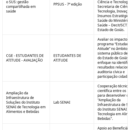
o SUS: gestão
Ciência e Tecnologi
PPSUS - 7ª edição
compartilhada em
Secretaria de Ciênci
saúde
Tecnologia, Inovaçã
Insumos Estratégic
Saúde do Ministério
Saúde – Decit/SCTI
Estado de Goiás.
Avaliar os impactos
programa “Estudant
Atitude” no âmbito 
sistema público de 
CGE - ESTUDANTES DE
ESTUDANTES DE
do Estado de Goiás
ATITUDE - AVALIAÇÃO
ATITUDE
enfoque na identifi
resultados relacion
auditoria cívica e
participação cidadã
Cooperação técnica
científica entre os 
Ampliação da
para desenvolver o 
Infraestrutura de
"Ampliação da
Soluções do Instituto
Lab SENAI
Infraestrutura de S
SENAI de Tecnologia em
do Instituto SENAI 
Alimentos e Bebidas
Tecnologia em Alim
Bebidas".
Apoio ao Beneficiár