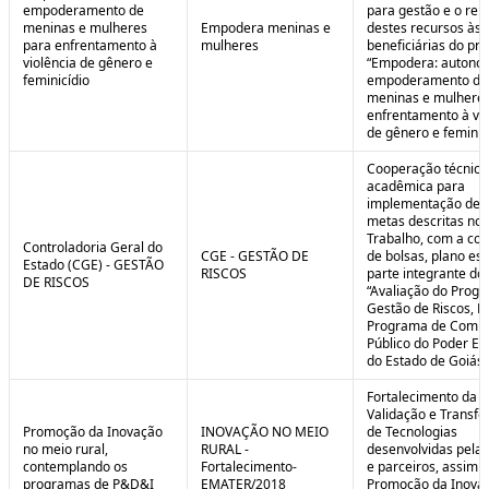
empoderamento de
para gestão e o rep
meninas e mulheres
Empodera meninas e
destes recursos às
para enfrentamento à
mulheres
beneficiárias do pro
violência de gênero e
“Empodera: autono
feminicídio
empoderamento de
meninas e mulheres
enfrentamento à vio
de gênero e feminicí
Cooperação técnica
acadêmica para
implementação de 
metas descritas no 
Trabalho, com a co
Controladoria Geral do
CGE - GESTÃO DE
de bolsas, plano est
Estado (CGE) - GESTÃO
RISCOS
parte integrante do 
DE RISCOS
“Avaliação do Prog
Gestão de Riscos, Ei
Programa de Compl
Público do Poder Ex
do Estado de Goiás”
Fortalecimento da P
Validação e Transfe
Promoção da Inovação
INOVAÇÃO NO MEIO
de Tecnologias
no meio rural,
RURAL -
desenvolvidas pela
contemplando os
Fortalecimento-
e parceiros, assim 
programas de P&D&I
EMATER/2018
Promoção da Inova