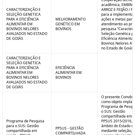
C
n
acadêmica, EMBRA
o
t
CARACTERIZAÇÃO E
ARROZ E FEIJÃO / F
n
r
SELEÇÃO GENETICA
para a implementaç
t
o
PARA A EFICIÊNCIA
MELHORAMENTO
ações e metas para
r
l
ALIMENTAR EM
GENÉTICO EM
atendimento ao pro
o
B
BOVINOS NELORES
BOVINOS
pesquisa “Caracteri
l
r
AVALIADOS NO ESTADO
Seleção Genética p
e
e
DE GOIÁS
Eficiência Alimenta
:
a
Bovinos Nelores Av
S
k
no Estado de Goiás”
i
t
CARACTERIZAÇÃO E
u
SELEÇÃO GENETICA
a
PARA A EFICIÊNCIA
EFICIÊNCIA
ç
ALIMENTAR EM
ALIMENTAR EM
ã
BOVINOS NELORES
BOVINOS
o
AVALIADOS NO ESTADO
DE GOIÁS
O presente Convêni
como objeto implan
Programa de Pesqui
o SUS: Gestão
compartilhada em s
Programa de Pesquisa
PPSUS 2015/2016, 
para o SUS: Gestão
âmbito do Estado de
PPSUS - GESTÃO
compartilhada em
mediante seleção, a
COMPARTILHADA