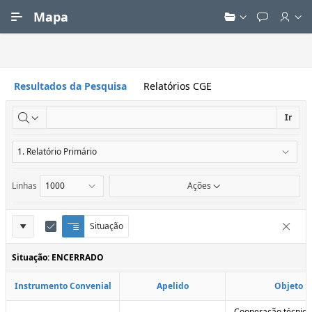
Ir para Conteúdo Principal
Mapa
Resultados da Pesquisa
Relatórios CGE
Ir
Linhas
Ações
Definições
Situação
Q
E
Remove
u
d
do
e
i
Situação: ENCERRADO
Relatório
b
t
r
a
Instrumento Convenial
Apelido
Objeto
a
r
d
C
e
o
Cooperação técnica