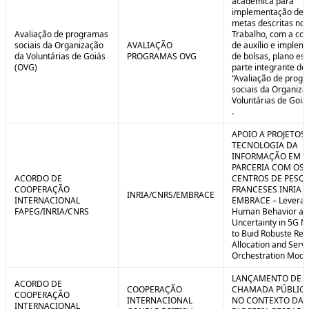
acadêmica para
implementação de 
metas descritas no 
Avaliação de programas
Trabalho, com a co
sociais da Organização
AVALIAÇÃO
de auxílio e implem
da Voluntárias de Goiás
PROGRAMAS OVG
de bolsas, plano est
(OVG)
parte integrante do 
“Avaliação de prog
sociais da Organiza
Voluntárias de Goiá
.
APOIO A PROJETOS
TECNOLOGIA DA
INFORMAÇÃO EM
PARCERIA COM OS
ACORDO DE
CENTROS DE PESQ
COOPERAÇÃO
FRANCESES INRIA E
INRIA/CNRS/EMBRACE
INTERNACIONAL
EMBRACE – Leverag
FAPEG/INRIA/CNRS
Human Behavior an
Uncertainty in 5G N
to Buid Robuste Re
Allocation and Serv
Orchestration Mode
LANÇAMENTO DE
ACORDO DE
COOPERAÇÃO
CHAMADA PÚBLICA
COOPERAÇÃO
INTERNACIONAL
NO CONTEXTO DA
INTERNACIONAL