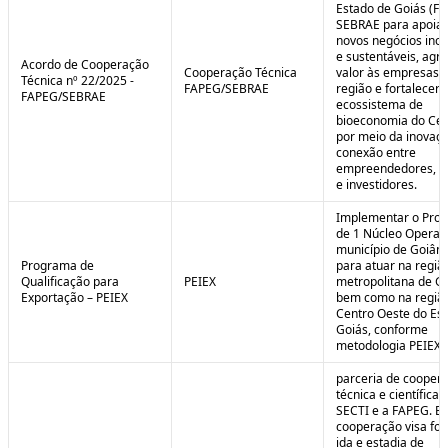
Estado de Goiás (F
SEBRAE para apoiar
novos negócios ino
e sustentáveis, agr
Acordo de Cooperação
Cooperação Técnica
valor às empresas 
Técnica nº 22/2025 -
FAPEG/SEBRAE
região e fortalecer 
FAPEG/SEBRAE
ecossistema de
bioeconomia do Cer
por meio da inovaçã
conexão entre
empreendedores, 
e investidores.
Implementar o Pro
de 1 Núcleo Operac
município de Goiâni
Programa de
para atuar na regiã
Qualificação para
PEIEX
metropolitana de Go
Exportação – PEIEX
bem como na regiã
Centro Oeste do Es
Goiás, conforme
metodologia PEIEX.
parceria de cooper
técnica e científica 
SECTI e a FAPEG. E
cooperação visa fo
ida e estadia de