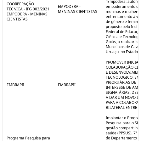
"Empodera: autono
COORPERAÇÃO
EMPODERA -
empoderamento de
TÉCNICA - IFG 003/2021
MENINAS CIENTISTAS
meninas e mulheres
EMPODERA - MENINAS
enfrentamento à vio
CIENTISTAS
de gênero e feminicí
proposto pelo Instit
Federal de Educaçã
Ciência e Tecnologi
Goiás, a realizar-se
Municípios de Caval
Uruaçu, no Estado d
PROMOVER INICIAT
COLABORAÇÃO CIE
E DESENVOLVIMEN
TECNOLOGICO, EM
PRIORITÁRIAS DE
EMBRAPII
EMBRAPII
INTERESSE DE AMB
SIGNATÁRIAS, DES
A DAR UM NOVO I
PARA A COLABORA
BILATERAL ENTRE 
Implantar o Progra
Pesquisa para o SU
gestão compartilha
saúde (PPSUS), 7ª E
Programa Pesquisa para
do Departamento d