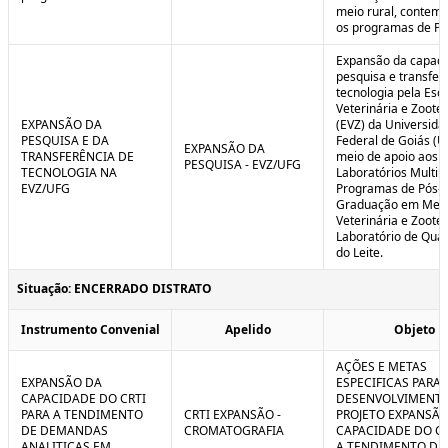
meio rural, contem
os programas de P
Expansão da capaci
pesquisa e transfer
tecnologia pela Esc
Veterinária e Zoote
EXPANSÃO DA
(EVZ) da Universida
PESQUISA E DA
Federal de Goiás (U
EXPANSÃO DA
TRANSFERÊNCIA DE
meio de apoio aos
PESQUISA - EVZ/UFG
TECNOLOGIA NA
Laboratórios Multiu
EVZ/UFG
Programas de Pós-
Graduação em Medi
Veterinária e Zoote
Laboratório de Qua
do Leite.
Situação: ENCERRADO DISTRATO
Instrumento Convenial
Apelido
Objeto
AÇÕES E METAS
EXPANSÃO DA
ESPECIFICAS PARA 
CAPACIDADE DO CRTI
DESENVOLVIMENT
PARA A TENDIMENTO
CRTI EXPANSÃO -
PROJETO EXPANSÃO
DE DEMANDAS
CROMATOGRAFIA
CAPACIDADE DO CR
ANALITICAS EM
A TENDIMENTO DE