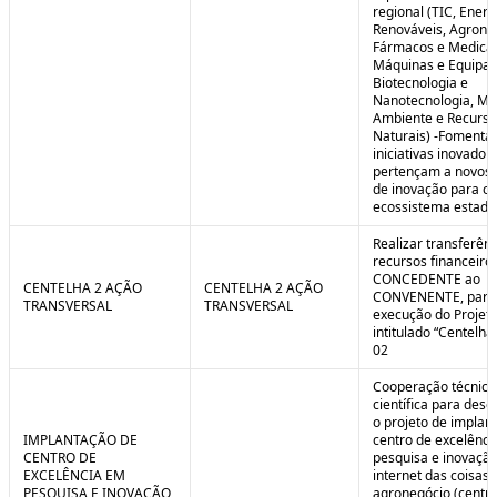
regional (TIC, Energ
Renováveis, Agrone
Fármacos e Medica
Máquinas e Equipa
Biotecnologia e
Nanotecnologia, Me
Ambiente e Recurso
Naturais) -Fomenta
iniciativas inovador
pertençam a novos
de inovação para o
ecossistema estadu
Realizar transferênc
recursos financeiros
CONCEDENTE ao
CENTELHA 2 AÇÃO
CENTELHA 2 AÇÃO
CONVENENTE, para
TRANSVERSAL
TRANSVERSAL
execução do Projet
intitulado “Centelha
02
Cooperação técnica
científica para dese
o projeto de implan
IMPLANTAÇÃO DE
centro de excelênc
CENTRO DE
pesquisa e inovaçã
EXCELÊNCIA EM
internet das coisas 
PESQUISA E INOVAÇÃO
agronegócio (centro