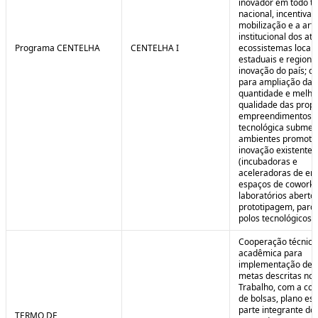
inovador em todo ter
nacional, incentivan
mobilização e a art
institucional dos at
Programa CENTELHA
CENTELHA I
ecossistemas locais
estaduais e regiona
inovação do país; co
para ampliação da
quantidade e melho
qualidade das prop
empreendimentos d
tecnológica submet
ambientes promoto
inovação existentes
(incubadoras e
aceleradoras de em
espaços de coworki
laboratórios aberto
prototipagem, parq
polos tecnológicos et
Cooperação técnica
acadêmica para
implementação de 
metas descritas no 
Trabalho, com a co
de bolsas, plano est
parte integrante do 
TERMO DE