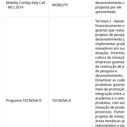
Mobility Confap Italy Call
desenvolvimento da
MOBILITY
- MCI 2019
proposta por ele
apresentada.
Tecnova 2 - Apoiar
financeiramente e
goianas que realiz
projetos de pesquis
desenvolvimento pa
implementar produ
inovadores em sua 
atuação; -Incentivar
cultura da inovação
empresas goianas 
da realização de pr
de pesquisa e
desenvolvimento; -
Dinamizar as cadei
produtivas goianas 
meio da promoção 
integração entre a
academia e o setor
Programa TECNOVA II
TECNOVA II
produtivo, com vista
inovação de produt
processos; -Foment
projetos de inovaç
áreas temáticas qu
representam a voc