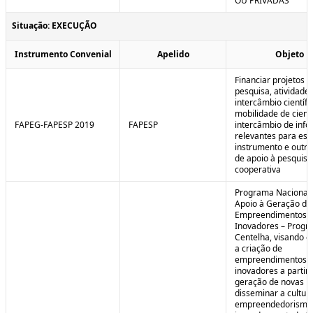
OU PRIVADAS
Situação: EXECUÇÃO
Instrumento Convenial
Apelido
Objeto
Financiar projetos d
pesquisa, atividade
intercâmbio científi
mobilidade de cienti
FAPEG-FAPESP 2019
FAPESP
intercâmbio de inf
relevantes para est
instrumento e outra
de apoio à pesquisa
cooperativa
Programa Nacional
Apoio à Geração de
Empreendimentos
Inovadores – Prog
Centelha, visando e
a criação de
empreendimentos
inovadores a partir 
geração de novas id
disseminar a cultur
empreendedorismo