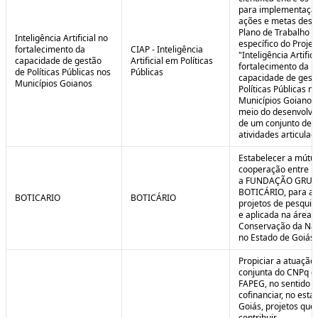
para implementaçã
ações e metas descr
Plano de Trabalho
Inteligência Artificial no
específico do Projet
fortalecimento da
CIAP - Inteligência
"Inteligência Artifici
capacidade de gestão
Artificial em Políticas
fortalecimento da
de Políticas Públicas nos
Públicas
capacidade de gest
Municípios Goianos
Políticas Públicas n
Municípios Goianos
meio do desenvolvi
de um conjunto de
atividades articulad
Estabelecer a mútu
cooperação entre F
a FUNDAÇÃO GRU
BOTICÁRIO, para ap
BOTICARIO
BOTICÁRIO
projetos de pesquis
e aplicada na área 
Conservação da Na
no Estado de Goiás.
Propiciar a atuação
conjunta do CNPq e
FAPEG, no sentido 
cofinanciar, no esta
Goiás, projetos que
contribuir