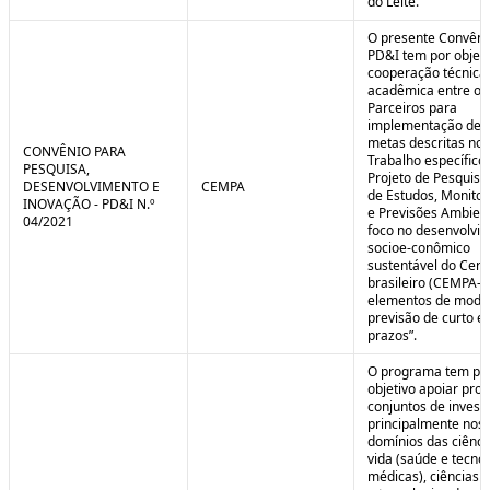
do Leite.
O presente Convêni
PD&I tem por objet
cooperação técnica
acadêmica entre os
Parceiros para
implementação de 
metas descritas no 
CONVÊNIO PARA
Trabalho específico
PESQUISA,
Projeto de Pesquisa
DESENVOLVIMENTO E
CEMPA
de Estudos, Monito
INOVAÇÃO - PD&I N.º
e Previsões Ambien
04/2021
foco no desenvolvi
socioe-conômico
sustentável do Cer
brasileiro (CEMPA-C
elementos de mode
previsão de curto e
prazos”.
O programa tem po
objetivo apoiar proj
conjuntos de invest
principalmente nos
domínios das ciênci
vida (saúde e tecno
médicas), ciências a