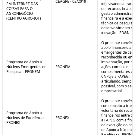
CEAGRE - 02/2019
EM INTERNET DAS
iot), visando a tran
COISAS PARA O
de recursos financei
AGRONEGÓCIO
gestão administrati
(CENTRO AGRO-IOT)
financeira e a exec
técnica de pesquisa
desenvolvimento e
inovação - PD&I.
O presente convênio
apoio financeiro a 
emergentes de cap
reconhecida ou em 
Programa de Apoio a
implantação, por m
Núcleos Emergentes de
PRONEM
ações comuns e
Pesquisa – PRONEM
complementares en
CNPq e a FAPEG,
articulando, sempr
possível, com o seto
empresarial.
O presente convêni
como objeto a trans
voluntária de recur
Programa de Apoio a
financeiros entre o
Núcleos de Excelência –
PRONEX
a FAPEG com a fina
PRONEX
de execução do pr
de Apoio a Núcleos
Excelência - PRONE