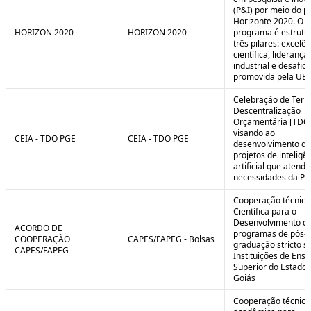
(P&I) por meio do 
Horizonte 2020. O
HORIZON 2020
HORIZON 2020
programa é estrut
três pilares: excelên
científica, liderança
industrial e desafio
promovida pela UE.
Celebração de Ter
Descentralização
Orçamentária [TDO
visando ao
CEIA - TDO PGE
CEIA - TDO PGE
desenvolvimento de
projetos de inteligê
artificial que atend
necessidades da PG
Cooperação técnica
Científica para o
Desenvolvimento d
ACORDO DE
programas de pós-
COOPERAÇÃO
CAPES/FAPEG - Bolsas
graduação stricto 
CAPES/FAPEG
Instituições de Ensi
Superior do Estado 
Goiás
Cooperação técnica