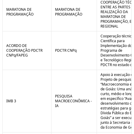
COOPERAÇÃO TÉCN
ENTRE AS PARTES P
MARATONA DE
MARATONA DE
REALIZAÇÃO DA
PROGRAMAÇÃO
PROGRAMAÇÃO
MARATONA DE
PROGRAMAÇÃO, EM
REGIONAL
Cooperação técnica
Científica para
ACORDO DE
Implementação do
COOPERAÇÃO PDCTR
PDCTR CNPq
Programa de
CNPq/FAPEG
Desenvolvimento Cie
e Tecnológico Region
PDCTR no estado de
Apoio à execução d
Projeto de pesquisa
“Macroeconomia e 
de Goiás: Uma anál
curto, médio e longo
PESQUISA
em específico “Aval
IMB 3
MACROECONÔMICA -
desenvolvimento de
IA
estratégias para ge
Dívida Pública do E
Goiás” a ser execut
junto à Secretaria 
da Economia de Goi