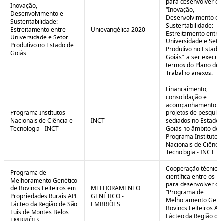
para desenvolver o 
Inovação,
“Inovação,
Desenvolvimento e
Desenvolvimento e
Sustentabilidade:
Sustentabilidade:
Estreitamento entre
Unievangélica 2020
Estreitamento entre
Universidade e Setor
Universidade e Seto
Produtivo no Estado de
Produtivo no Estado
Goiás
Goiás”, a ser execu
termos do Plano de
Trabalho anexos.
Financaimento,
consolidação e
acompanhamento d
Programa Institutos
projetos de pesquis
Nacionais de Ciência e
INCT
sediados no Estado
Tecnologia - INCT
Goiás no âmbito do
Programa Institutos
Nacionais de Ciênci
Tecnologia - INCT
Cooperação técnica
Programa de
científica entre os 
Melhoramento Genético
para desenvolver o
de Bovinos Leiteiros em
MELHORAMENTO
“Programa de
Propriedades Rurais APL
GENÉTICO -
Melhoramento Gené
Lácteo da Região de São
EMBRIÕES
Bovinos Leiteiros A
Luis de Montes Belos
Lácteo da Região d
EMBRIÕES