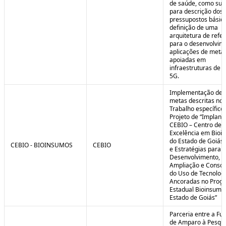
de saúde, como sub
para descrição dos
pressupostos básic
definição de uma
arquitetura de refe
para o desenvolvim
aplicações de meta
apoiadas em
infraestruturas de 
5G.
Implementação de 
metas descritas no 
Trabalho específico
Projeto de “Implant
CEBIO – Centro de
Excelência em Bioi
do Estado de Goiás 
CEBIO - BIOINSUMOS
CEBIO
e Estratégias para o
Desenvolvimento,
Ampliação e Consol
do Uso de Tecnolog
Ancoradas no Prog
Estadual Bioinsumo
Estado de Goiás”
Parceria entre a Fu
de Amparo à Pesqui