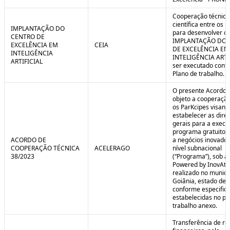
Cooperação técnica
científica entre os 
IMPLANTAÇÃO DO
para desenvolver o 
CENTRO DE
IMPLANTAÇÃO DO 
EXCELÊNCIA EM
CEIA
DE EXCELÊNCIA EM
INTELIGÊNCIA
INTELIGÊNCIA ARTI
ARTIFICIAL
ser executado conf
Plano de trabalho.
O presente Acordo 
objeto a cooperação
os ParKcipes visand
estabelecer as diret
gerais para a execu
programa gratuito 
ACORDO DE
a negócios inovado
COOPERAÇÃO TÉCNICA
ACELERAGO
nível subnacional
38/2023
(“Programa”), sob a
Powered by InovAtiv
realizado no municí
Goiânia, estado de 
conforme especific
estabelecidas no pl
trabalho anexo.
Transferência de re