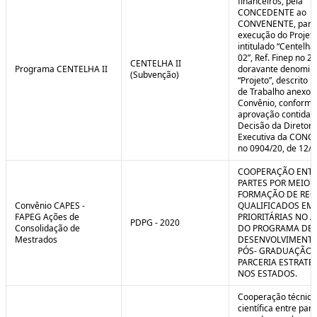
financeiros, pela
CONCEDENTE ao
CONVENENTE, para
execução do Projet
intitulado “Centelha
02”, Ref. Finep no 2
CENTELHA II
Programa CENTELHA II
doravante denomin
(Subvenção)
“Projeto”, descrito 
de Trabalho anexo a
Convênio, conforme
aprovação contida 
Decisão da Diretori
Executiva da CON
no 0904/20, de 12/1
COOPERAÇÃO ENTR
PARTES POR MEIO 
FORMAÇÃO DE REC
Convênio CAPES -
QUALIFICADOS EM
FAPEG Ações de
PRIORITÁRIAS NO 
PDPG - 2020
Consolidação de
DO PROGRAMA DE
Mestrados
DESENVOLVIMENT
PÓS- GRADUAÇÃO (
PARCERIA ESTRATÉ
NOS ESTADOS.
Cooperação técnica
científica entre par