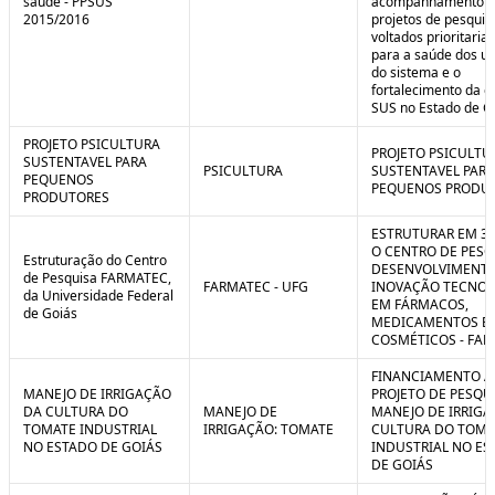
saúde - PPSUS
acompanhamento d
2015/2016
projetos de pesquis
voltados prioritari
para a saúde dos us
do sistema e o
fortalecimento da g
SUS no Estado de G
PROJETO PSICULTURA
PROJETO PSICULTU
SUSTENTAVEL PARA
PSICULTURA
SUSTENTAVEL PARA
PEQUENOS
PEQUENOS PRODU
PRODUTORES
ESTRUTURAR EM 3
O CENTRO DE PESQ
Estruturação do Centro
DESENVOLVIMENTO
de Pesquisa FARMATEC,
FARMATEC - UFG
INOVAÇÃO TECNOL
da Universidade Federal
EM FÁRMACOS,
de Goiás
MEDICAMENTOS E
COSMÉTICOS - FA
FINANCIAMENTO A
MANEJO DE IRRIGAÇÃO
PROJETO DE PESQU
DA CULTURA DO
MANEJO DE
MANEJO DE IRRIGA
TOMATE INDUSTRIAL
IRRIGAÇÃO: TOMATE
CULTURA DO TOMA
NO ESTADO DE GOIÁS
INDUSTRIAL NO ES
DE GOIÁS