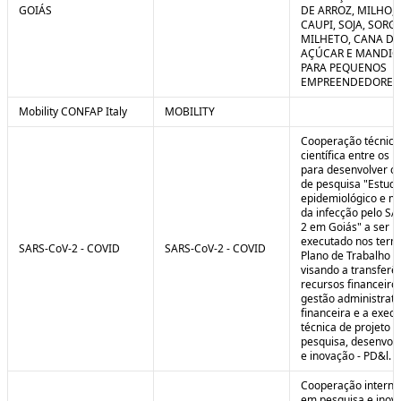
GOIÁS
DE ARROZ, MILHO, F
CAUPI, SOJA, SORG
MILHETO, CANA DE
AÇÚCAR E MANDI
PARA PEQUENOS
EMPREENDEDORES 
Mobility CONFAP Italy
MOBILITY
Cooperação técnica
científica entre os 
para desenvolver o 
de pesquisa "Estud
epidemiológico e m
da infecção pelo SA
2 em Goiás" a ser
executado nos term
SARS-CoV-2 - COVID
SARS-CoV-2 - COVID
Plano de Trabalho a
visando a transferê
recursos financeiros
gestão administrati
financeira e a exec
técnica de projeto d
pesquisa, desenvol
e inovação - PD&l.
Cooperação interna
em pesquisa e inov