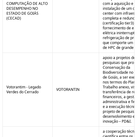
COMPUTAÇÃO DE ALTO
com a aquisição e
DESEMPENHO NO
instalação de um da
ESTADO DE GOIÁS
center com infraest
(CECAD)
completa e redunda
(certificação tier3) 
fornecimento de en
elétrica ininterrupta
refrigeração de pre
que comporte um s
de HPC de grande po
apoio a projetos de
pesquisas que pro
Conservação da
Biodiversidade no E
de Goiás, a ser exe
nos termos do Plan
Votorantim - Legado
Trabalho anexo, vis
VOTORANTIN
Verdes do Cerrado
transferência de re
financeiros, a gestã
administrativa e fin
e a execução técnic
projeto de pesquisa
desenvolvimento e
inovação – PD&I.
a cooperação técnic
científica entre os 