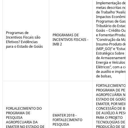
Implementação de 
metas descritas nos
de Trabalho “Avalia
Impactos Econômic
Programas de Gast
Tributário do Estad
Goiás – Crédito Ou
Programas de
PROGRAMAS DE
e Fomentar/Produzir
Incentivos Fiscais são
INCENTIVOS FISCAIS -
“Construção da Matr
Efetivos? Evidências
IMB 2
Insumo-Produto de 
para o Estado de Goiás
(MIP_GO)” e “Estudo
Estratégico Sobre S
de Armazenamento
Energia e Veículos
Elétricos”, com a c
de auxílio e implem
de bolsas,
FORTALECIMENTO 
PROGRAMA DE PES
AGROPECUÁRIA NO
ESTADO DE GOIÁS 
EMATER, POR MEIO
FORLALECIMENTO DO
CONCESSÃO DE BO
PROGRAMA DE
DE AUXÍLIO À PESQ
EMATER 2018 -
PESQUISA
PARA O PROJETO
FORTALECIMENTO
AGROPECUARIA DA
TECNOLOGIAS DE
PESQUISA
EMATER NO ESTADO DE
PRODUÇÃO DE SE