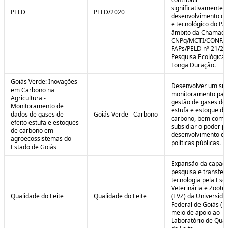
significativamente 
PELD
PELD/2020
desenvolvimento cie
e tecnológico do Paí
âmbito da Chamad
CNPq/MCTI/CONFA
FAPs/PELD nº 21/20
Pesquisa Ecológica 
Longa Duração.
Goiás Verde: Inovações
Desenvolver um sis
em Carbono na
monitoramento par
Agricultura -
gestão de gases de 
Monitoramento de
estufa e estoque de
dados de gases de
Goiás Verde - Carbono
carbono, bem como
efeito estufa e estoques
subsidiar o poder p
de carbono em
desenvolvimento de
agroecossistemas do
políticas públicas.
Estado de Goiás
Expansão da capaci
pesquisa e transfer
tecnologia pela Esc
Veterinária e Zoote
Qualidade do Leite
Qualidade do Leite
(EVZ) da Universida
Federal de Goiás (U
meio de apoio ao
Laboratório de Qua