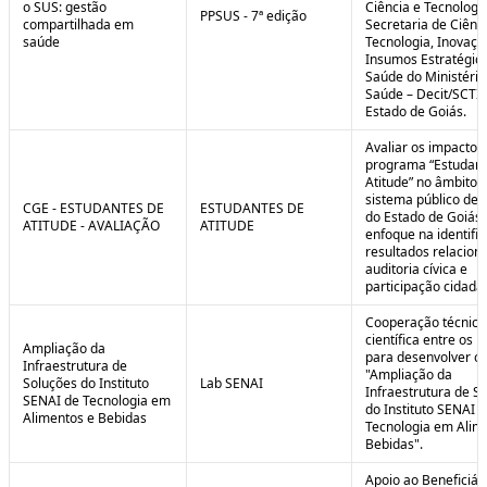
o SUS: gestão
Ciência e Tecnologi
PPSUS - 7ª edição
compartilhada em
Secretaria de Ciênci
saúde
Tecnologia, Inovaçã
Insumos Estratégic
Saúde do Ministério
Saúde – Decit/SCTI
Estado de Goiás.
Avaliar os impactos
programa “Estudant
Atitude” no âmbito 
sistema público de 
CGE - ESTUDANTES DE
ESTUDANTES DE
do Estado de Goiás
ATITUDE - AVALIAÇÃO
ATITUDE
enfoque na identifi
resultados relacion
auditoria cívica e
participação cidadã
Cooperação técnica
científica entre os 
Ampliação da
para desenvolver o 
Infraestrutura de
"Ampliação da
Soluções do Instituto
Lab SENAI
Infraestrutura de S
SENAI de Tecnologia em
do Instituto SENAI 
Alimentos e Bebidas
Tecnologia em Alim
Bebidas".
Apoio ao Beneficiár