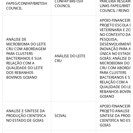
CONFAP BRITISH
PARCERIA RESEARC
FAPEG/CONFAP/BRITISH
COUNCIL
LINKS FAPEG/BRITI
COUNCIL
COUNCIL / REINO 
APOIO FINANCEIRO
PROJETO ESCOLA D
VETERINARIA E ZO
NO CONTEXTO DA
ANÁLISE DE
PESQUISA,
MICROBIOMA DO LEITE
DESENVOLVIMENTO
CRU COM ABORDAGEM
INOVAÇÃO PARA A
PARA CLUSTERS
ÚNICA NO ESTADO
ANÁLISE DO LEITE
BACTERIANOS E SUA
GOIÁS: ANÁLISE DE
CRU
RELAÇÃO COM A
MICROBIOMA DO L
QUALIDADE DO LEITE
CRU COM ABORDA
DOS REBANHOS
PARA CLUSTERS
BOVINOS GOIANO
BACTERIANOS E SU
RELAÇÃO COM A
QUALIDADE DO LEI
REBANHOS BOVIN
GOIANO
APOIO FINANCEIRO
ANALISE E SINTESE DA
PROJETO ANALISE E
PRODUÇÃO CIENTIFICA
SCIVAL
SINTESE DA PROD
NO ESTADO DE GOIAS
CIENTIFICA NO ES
GOIAS