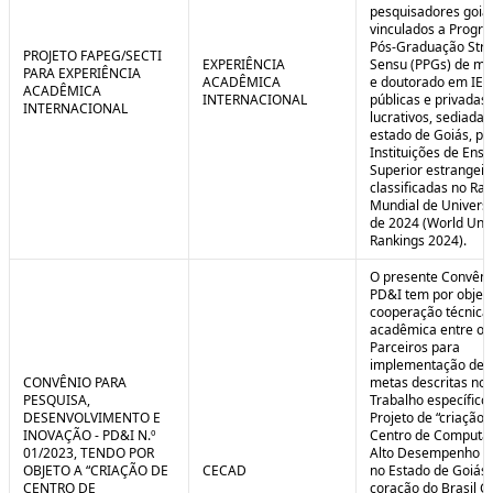
pesquisadores goia
vinculados a Progr
Pós-Graduação Stri
PROJETO FAPEG/SECTI
EXPERIÊNCIA
Sensu (PPGs) de me
PARA EXPERIÊNCIA
ACADÊMICA
e doutorado em IES
ACADÊMICA
INTERNACIONAL
públicas e privadas
INTERNACIONAL
lucrativos, sediadas
estado de Goiás, pa
Instituições de Ensi
Superior estrangei
classificadas no Ra
Mundial de Univers
de 2024 (World Univ
Rankings 2024).
O presente Convêni
PD&I tem por objet
cooperação técnica
acadêmica entre os
Parceiros para
implementação de 
CONVÊNIO PARA
metas descritas no 
PESQUISA,
Trabalho específico
DESENVOLVIMENTO E
Projeto de “criação 
INOVAÇÃO - PD&I N.º
Centro de Computa
01/2023, TENDO POR
Alto Desempenho (
OBJETO A “CRIAÇÃO DE
CECAD
no Estado de Goiás,
CENTRO DE
coração do Brasil Ce