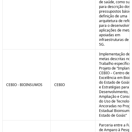
de saúde, como sub
para descrição dos
pressupostos básic
definição de uma
arquitetura de refe
para o desenvolvim
aplicações de meta
apoiadas em
infraestruturas de 
5G.
Implementação de 
metas descritas no 
Trabalho específico
Projeto de “Implant
CEBIO – Centro de
Excelência em Bioi
do Estado de Goiás 
CEBIO - BIOINSUMOS
CEBIO
e Estratégias para o
Desenvolvimento,
Ampliação e Consol
do Uso de Tecnolog
Ancoradas no Prog
Estadual Bioinsumo
Estado de Goiás”
Parceria entre a Fu
de Amparo à Pesqui