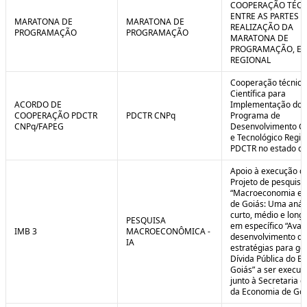
COOPERAÇÃO TÉCN
ENTRE AS PARTES P
MARATONA DE
MARATONA DE
REALIZAÇÃO DA
PROGRAMAÇÃO
PROGRAMAÇÃO
MARATONA DE
PROGRAMAÇÃO, EM
REGIONAL
Cooperação técnica
Científica para
ACORDO DE
Implementação do
COOPERAÇÃO PDCTR
PDCTR CNPq
Programa de
CNPq/FAPEG
Desenvolvimento Cie
e Tecnológico Region
PDCTR no estado de
Apoio à execução d
Projeto de pesquisa
“Macroeconomia e 
de Goiás: Uma anál
curto, médio e longo
PESQUISA
em específico “Aval
IMB 3
MACROECONÔMICA -
desenvolvimento de
IA
estratégias para ge
Dívida Pública do E
Goiás” a ser execut
junto à Secretaria 
da Economia de Goi