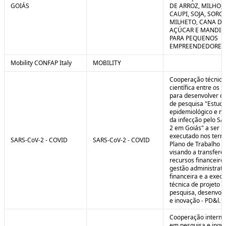
GOIÁS
DE ARROZ, MILHO, F
CAUPI, SOJA, SORG
MILHETO, CANA DE
AÇÚCAR E MANDI
PARA PEQUENOS
EMPREENDEDORES 
Mobility CONFAP Italy
MOBILITY
Cooperação técnica
científica entre os 
para desenvolver o 
de pesquisa "Estud
epidemiológico e m
da infecção pelo SA
2 em Goiás" a ser
executado nos term
SARS-CoV-2 - COVID
SARS-CoV-2 - COVID
Plano de Trabalho a
visando a transferê
recursos financeiros
gestão administrati
financeira e a exec
técnica de projeto d
pesquisa, desenvol
e inovação - PD&l.
Cooperação interna
em pesquisa e inov