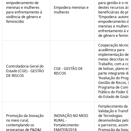
empoderamento de
para gestão e o rep
meninas e mulheres
Empodera meninas e
destes recursos às
para enfrentamento à
mulheres
beneficiárias do pro
violência de gênero e
“Empodera: autono
feminicídio
empoderamento de
meninas e mulheres
enfrentamento à vio
de gênero e feminicí
Cooperação técnica
acadêmica para
implementação de 
metas descritas no 
Trabalho, com a co
Controladoria Geral do
CGE - GESTÃO DE
de bolsas, plano est
Estado (CGE) - GESTÃO
RISCOS
parte integrante do 
DE RISCOS
“Avaliação do Prog
Gestão de Riscos, Ei
Programa de Compl
Público do Poder Ex
do Estado de Goiás”
Fortalecimento da P
Validação e Transfe
Promoção da Inovação
INOVAÇÃO NO MEIO
de Tecnologias
no meio rural,
RURAL -
desenvolvidas pela
contemplando os
Fortalecimento-
e parceiros, assim 
programas de P&D&I
EMATER/2018
Promoção da Inova