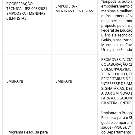
"Empodera: autono
COORPERAÇÃO
EMPODERA -
empoderamento de
TÉCNICA - IFG 003/2021
MENINAS CIENTISTAS
meninas e mulheres
EMPODERA - MENINAS
enfrentamento à vio
CIENTISTAS
de gênero e feminicí
proposto pelo Instit
Federal de Educaçã
Ciência e Tecnologi
Goiás, a realizar-se
Municípios de Caval
Uruaçu, no Estado d
PROMOVER INICIAT
COLABORAÇÃO CIE
E DESENVOLVIMEN
TECNOLOGICO, EM
PRIORITÁRIAS DE
EMBRAPII
EMBRAPII
INTERESSE DE AMB
SIGNATÁRIAS, DES
A DAR UM NOVO I
PARA A COLABORA
BILATERAL ENTRE 
Implantar o Progra
Pesquisa para o SU
gestão compartilha
saúde (PPSUS), 7ª E
Programa Pesquisa para
do Departamento d