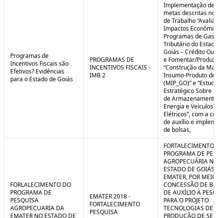
Implementação de 
metas descritas nos
de Trabalho “Avalia
Impactos Econômic
Programas de Gast
Tributário do Estad
Goiás – Crédito Ou
Programas de
PROGRAMAS DE
e Fomentar/Produzir
Incentivos Fiscais são
INCENTIVOS FISCAIS -
“Construção da Matr
Efetivos? Evidências
IMB 2
Insumo-Produto de 
para o Estado de Goiás
(MIP_GO)” e “Estudo
Estratégico Sobre S
de Armazenamento
Energia e Veículos
Elétricos”, com a c
de auxílio e implem
de bolsas,
FORTALECIMENTO 
PROGRAMA DE PES
AGROPECUÁRIA NO
ESTADO DE GOIÁS 
EMATER, POR MEIO
FORLALECIMENTO DO
CONCESSÃO DE BO
PROGRAMA DE
DE AUXÍLIO À PESQ
EMATER 2018 -
PESQUISA
PARA O PROJETO
FORTALECIMENTO
AGROPECUARIA DA
TECNOLOGIAS DE
PESQUISA
EMATER NO ESTADO DE
PRODUÇÃO DE SE