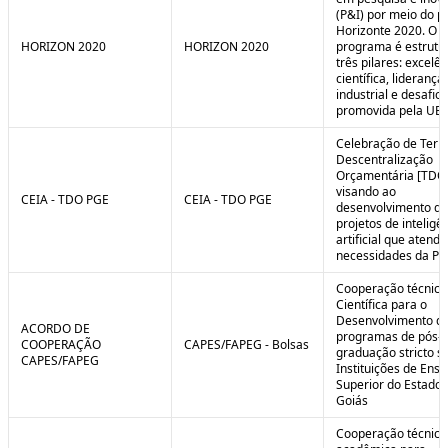
(P&I) por meio do 
Horizonte 2020. O
HORIZON 2020
HORIZON 2020
programa é estrut
três pilares: excelên
científica, liderança
industrial e desafio
promovida pela UE.
Celebração de Ter
Descentralização
Orçamentária [TDO
visando ao
CEIA - TDO PGE
CEIA - TDO PGE
desenvolvimento de
projetos de inteligê
artificial que atend
necessidades da PG
Cooperação técnica
Científica para o
Desenvolvimento d
ACORDO DE
programas de pós-
COOPERAÇÃO
CAPES/FAPEG - Bolsas
graduação stricto 
CAPES/FAPEG
Instituições de Ensi
Superior do Estado 
Goiás
Cooperação técnica