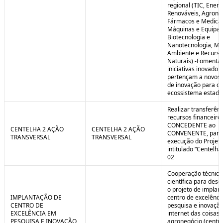
regional (TIC, Energ
Renováveis, Agrone
Fármacos e Medica
Máquinas e Equipa
Biotecnologia e
Nanotecnologia, Me
Ambiente e Recurso
Naturais) -Fomenta
iniciativas inovador
pertençam a novos
de inovação para o
ecossistema estadu
Realizar transferênc
recursos financeiros
CONCEDENTE ao
CENTELHA 2 AÇÃO
CENTELHA 2 AÇÃO
CONVENENTE, para
TRANSVERSAL
TRANSVERSAL
execução do Projet
intitulado “Centelha
02
Cooperação técnica
científica para dese
o projeto de implan
IMPLANTAÇÃO DE
centro de excelênc
CENTRO DE
pesquisa e inovaçã
EXCELÊNCIA EM
internet das coisas 
PESQUISA E INOVAÇÃO
agronegócio (centro