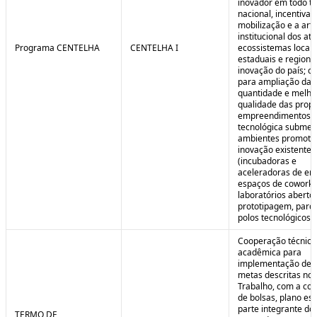
inovador em todo ter
nacional, incentivan
mobilização e a art
institucional dos at
Programa CENTELHA
CENTELHA I
ecossistemas locais
estaduais e regiona
inovação do país; co
para ampliação da
quantidade e melho
qualidade das prop
empreendimentos d
tecnológica submet
ambientes promoto
inovação existentes
(incubadoras e
aceleradoras de em
espaços de coworki
laboratórios aberto
prototipagem, parq
polos tecnológicos et
Cooperação técnica
acadêmica para
implementação de 
metas descritas no 
Trabalho, com a co
de bolsas, plano est
parte integrante do 
TERMO DE