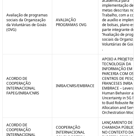
acadêmica para
implementação de 
metas descritas no 
Avaliação de programas
Trabalho, com a co
sociais da Organização
AVALIAÇÃO
de auxílio e implem
da Voluntárias de Goiás
PROGRAMAS OVG
de bolsas, plano est
(OVG)
parte integrante do 
“Avaliação de prog
sociais da Organiza
Voluntárias de Goiá
.
APOIO A PROJETOS
TECNOLOGIA DA
INFORMAÇÃO EM
PARCERIA COM OS
ACORDO DE
CENTROS DE PESQ
COOPERAÇÃO
FRANCESES INRIA E
INRIA/CNRS/EMBRACE
INTERNACIONAL
EMBRACE – Leverag
FAPEG/INRIA/CNRS
Human Behavior an
Uncertainty in 5G N
to Buid Robuste Re
Allocation and Serv
Orchestration Mode
LANÇAMENTO DE
ACORDO DE
COOPERAÇÃO
CHAMADA PÚBLICA
COOPERAÇÃO
INTERNACIONAL
NO CONTEXTO DA
INTERNACIONAL