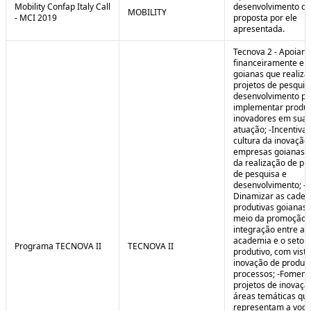
Mobility Confap Italy Call
desenvolvimento da
MOBILITY
- MCI 2019
proposta por ele
apresentada.
Tecnova 2 - Apoiar
financeiramente e
goianas que realiz
projetos de pesquis
desenvolvimento pa
implementar produ
inovadores em sua 
atuação; -Incentivar
cultura da inovação
empresas goianas 
da realização de pr
de pesquisa e
desenvolvimento; -
Dinamizar as cadei
produtivas goianas 
meio da promoção 
integração entre a
academia e o setor
Programa TECNOVA II
TECNOVA II
produtivo, com vista
inovação de produt
processos; -Foment
projetos de inovaç
áreas temáticas qu
representam a voc