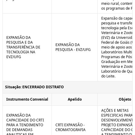
meio rural, contem
os programas de P
Expansão da capaci
pesquisa e transfer
tecnologia pela Esc
Veterinária e Zoote
EXPANSÃO DA
(EVZ) da Universida
PESQUISA E DA
Federal de Goiás (U
EXPANSÃO DA
TRANSFERÊNCIA DE
meio de apoio aos
PESQUISA - EVZ/UFG
TECNOLOGIA NA
Laboratórios Multiu
EVZ/UFG
Programas de Pós-
Graduação em Medi
Veterinária e Zoote
Laboratório de Qua
do Leite.
Situação: ENCERRADO DISTRATO
Instrumento Convenial
Apelido
Objeto
AÇÕES E METAS
EXPANSÃO DA
ESPECIFICAS PARA 
CAPACIDADE DO CRTI
DESENVOLVIMENT
PARA A TENDIMENTO
CRTI EXPANSÃO -
PROJETO EXPANSÃO
DE DEMANDAS
CROMATOGRAFIA
CAPACIDADE DO CR
ANALITICAS EM
A TENDIMENTO DE