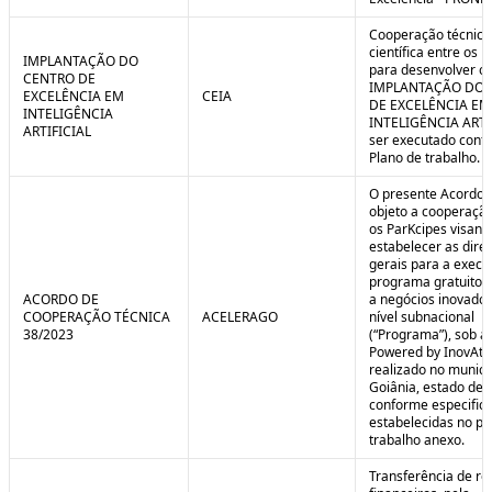
Cooperação técnica
científica entre os 
IMPLANTAÇÃO DO
para desenvolver o 
CENTRO DE
IMPLANTAÇÃO DO 
EXCELÊNCIA EM
CEIA
DE EXCELÊNCIA EM
INTELIGÊNCIA
INTELIGÊNCIA ARTI
ARTIFICIAL
ser executado conf
Plano de trabalho.
O presente Acordo 
objeto a cooperação
os ParKcipes visand
estabelecer as diret
gerais para a execu
programa gratuito 
ACORDO DE
a negócios inovado
COOPERAÇÃO TÉCNICA
ACELERAGO
nível subnacional
38/2023
(“Programa”), sob a
Powered by InovAtiv
realizado no municí
Goiânia, estado de 
conforme especific
estabelecidas no pl
trabalho anexo.
Transferência de re