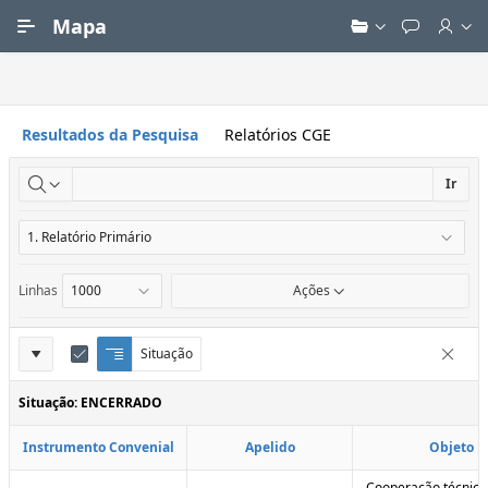
Ir para Conteúdo Principal
Mapa
Resultados da Pesquisa
Relatórios CGE
Ir
Linhas
Ações
Definições
Situação
Q
E
Remove
u
d
do
e
i
Situação: ENCERRADO
Relatório
b
t
r
a
Instrumento Convenial
Apelido
Objeto
a
r
d
C
e
o
Cooperação técnica