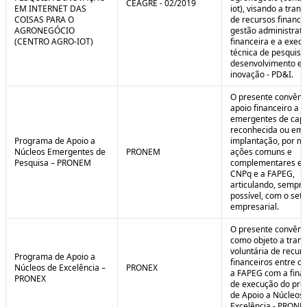
CEAGRE - 02/2019
EM INTERNET DAS
iot), visando a tran
COISAS PARA O
de recursos financei
AGRONEGÓCIO
gestão administrati
(CENTRO AGRO-IOT)
financeira e a exec
técnica de pesquisa
desenvolvimento e
inovação - PD&I.
O presente convênio
apoio financeiro a 
emergentes de cap
reconhecida ou em 
Programa de Apoio a
implantação, por m
Núcleos Emergentes de
PRONEM
ações comuns e
Pesquisa – PRONEM
complementares en
CNPq e a FAPEG,
articulando, sempr
possível, com o seto
empresarial.
O presente convêni
como objeto a trans
voluntária de recur
Programa de Apoio a
financeiros entre o
Núcleos de Excelência –
PRONEX
a FAPEG com a fina
PRONEX
de execução do pr
de Apoio a Núcleos
Excelência - PRONE