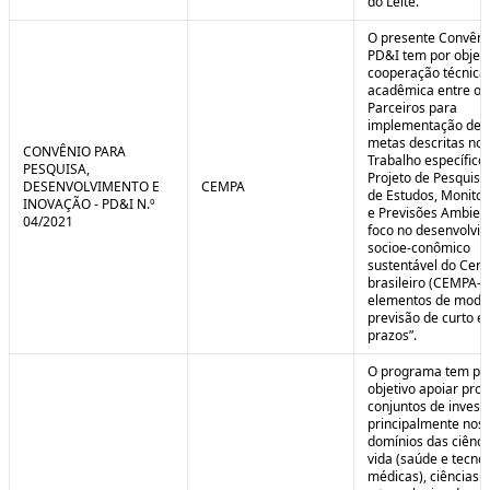
do Leite.
O presente Convêni
PD&I tem por objet
cooperação técnica
acadêmica entre os
Parceiros para
implementação de 
metas descritas no 
CONVÊNIO PARA
Trabalho específico
PESQUISA,
Projeto de Pesquisa
DESENVOLVIMENTO E
CEMPA
de Estudos, Monito
INOVAÇÃO - PD&I N.º
e Previsões Ambien
04/2021
foco no desenvolvi
socioe-conômico
sustentável do Cer
brasileiro (CEMPA-C
elementos de mode
previsão de curto e
prazos”.
O programa tem po
objetivo apoiar proj
conjuntos de invest
principalmente nos
domínios das ciênci
vida (saúde e tecno
médicas), ciências a