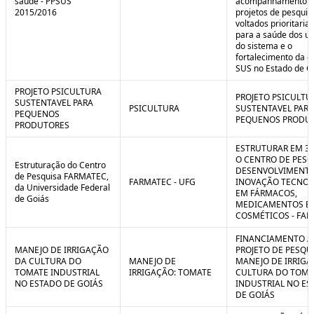
saúde - PPSUS
acompanhamento d
2015/2016
projetos de pesquis
voltados prioritari
para a saúde dos us
do sistema e o
fortalecimento da g
SUS no Estado de G
PROJETO PSICULTURA
PROJETO PSICULTU
SUSTENTAVEL PARA
PSICULTURA
SUSTENTAVEL PARA
PEQUENOS
PEQUENOS PRODU
PRODUTORES
ESTRUTURAR EM 3
O CENTRO DE PESQ
Estruturação do Centro
DESENVOLVIMENTO
de Pesquisa FARMATEC,
FARMATEC - UFG
INOVAÇÃO TECNOL
da Universidade Federal
EM FÁRMACOS,
de Goiás
MEDICAMENTOS E
COSMÉTICOS - FA
FINANCIAMENTO A
MANEJO DE IRRIGAÇÃO
PROJETO DE PESQU
DA CULTURA DO
MANEJO DE
MANEJO DE IRRIGA
TOMATE INDUSTRIAL
IRRIGAÇÃO: TOMATE
CULTURA DO TOMA
NO ESTADO DE GOIÁS
INDUSTRIAL NO ES
DE GOIÁS