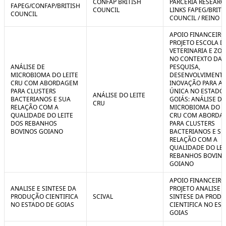
CONFAP BRITISH
PARCERIA RESEARC
FAPEG/CONFAP/BRITISH
COUNCIL
LINKS FAPEG/BRITI
COUNCIL
COUNCIL / REINO 
APOIO FINANCEIRO
PROJETO ESCOLA D
VETERINARIA E ZO
NO CONTEXTO DA
ANÁLISE DE
PESQUISA,
MICROBIOMA DO LEITE
DESENVOLVIMENTO
CRU COM ABORDAGEM
INOVAÇÃO PARA A
PARA CLUSTERS
ÚNICA NO ESTADO
ANÁLISE DO LEITE
BACTERIANOS E SUA
GOIÁS: ANÁLISE DE
CRU
RELAÇÃO COM A
MICROBIOMA DO L
QUALIDADE DO LEITE
CRU COM ABORDA
DOS REBANHOS
PARA CLUSTERS
BOVINOS GOIANO
BACTERIANOS E SU
RELAÇÃO COM A
QUALIDADE DO LEI
REBANHOS BOVIN
GOIANO
APOIO FINANCEIRO
ANALISE E SINTESE DA
PROJETO ANALISE E
PRODUÇÃO CIENTIFICA
SCIVAL
SINTESE DA PROD
NO ESTADO DE GOIAS
CIENTIFICA NO ES
GOIAS