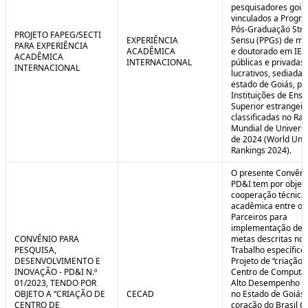
pesquisadores goia
vinculados a Progr
Pós-Graduação Stri
PROJETO FAPEG/SECTI
EXPERIÊNCIA
Sensu (PPGs) de me
PARA EXPERIÊNCIA
ACADÊMICA
e doutorado em IES
ACADÊMICA
INTERNACIONAL
públicas e privadas
INTERNACIONAL
lucrativos, sediadas
estado de Goiás, pa
Instituições de Ensi
Superior estrangei
classificadas no Ra
Mundial de Univers
de 2024 (World Univ
Rankings 2024).
O presente Convêni
PD&I tem por objet
cooperação técnica
acadêmica entre os
Parceiros para
implementação de 
CONVÊNIO PARA
metas descritas no 
PESQUISA,
Trabalho específico
DESENVOLVIMENTO E
Projeto de “criação 
INOVAÇÃO - PD&I N.º
Centro de Computa
01/2023, TENDO POR
Alto Desempenho (
OBJETO A “CRIAÇÃO DE
CECAD
no Estado de Goiás,
CENTRO DE
coração do Brasil Ce