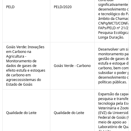
significativamente 
PELD
PELD/2020
desenvolvimento cie
e tecnológico do Paí
âmbito da Chamad
CNPq/MCTI/CONFA
FAPs/PELD nº 21/20
Pesquisa Ecológica 
Longa Duração.
Goiás Verde: Inovações
Desenvolver um sis
em Carbono na
monitoramento par
Agricultura -
gestão de gases de 
Monitoramento de
estufa e estoque de
dados de gases de
Goiás Verde - Carbono
carbono, bem como
efeito estufa e estoques
subsidiar o poder p
de carbono em
desenvolvimento de
agroecossistemas do
políticas públicas.
Estado de Goiás
Expansão da capaci
pesquisa e transfer
tecnologia pela Esc
Veterinária e Zoote
Qualidade do Leite
Qualidade do Leite
(EVZ) da Universida
Federal de Goiás (U
meio de apoio ao
Laboratório de Qua