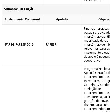
OU PRIVADAS
Situação: EXECUÇÃO
Instrumento Convenial
Apelido
Objeto
Financiar projetos d
pesquisa, atividade
intercâmbio científi
mobilidade de cienti
FAPEG-FAPESP 2019
FAPESP
intercâmbio de inf
relevantes para est
instrumento e outra
de apoio à pesquisa
cooperativa
Programa Nacional
Apoio à Geração de
Empreendimentos
Inovadores – Prog
Centelha, visando e
a criação de
empreendimentos
inovadores a partir 
geração de novas id
disseminar a cultur
empreendedorismo