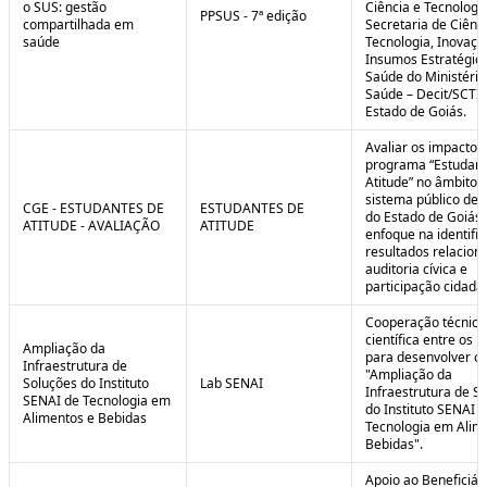
o SUS: gestão
Ciência e Tecnologi
PPSUS - 7ª edição
compartilhada em
Secretaria de Ciênci
saúde
Tecnologia, Inovaçã
Insumos Estratégic
Saúde do Ministério
Saúde – Decit/SCTI
Estado de Goiás.
Avaliar os impactos
programa “Estudant
Atitude” no âmbito 
sistema público de 
CGE - ESTUDANTES DE
ESTUDANTES DE
do Estado de Goiás
ATITUDE - AVALIAÇÃO
ATITUDE
enfoque na identifi
resultados relacion
auditoria cívica e
participação cidadã
Cooperação técnica
científica entre os 
Ampliação da
para desenvolver o 
Infraestrutura de
"Ampliação da
Soluções do Instituto
Lab SENAI
Infraestrutura de S
SENAI de Tecnologia em
do Instituto SENAI 
Alimentos e Bebidas
Tecnologia em Alim
Bebidas".
Apoio ao Beneficiár