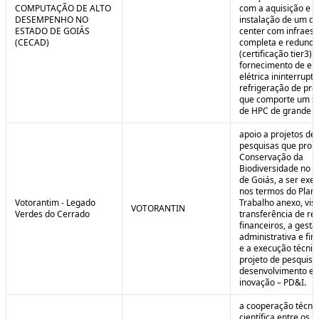
COMPUTAÇÃO DE ALTO
com a aquisição e
DESEMPENHO NO
instalação de um da
ESTADO DE GOIÁS
center com infraest
(CECAD)
completa e redunda
(certificação tier3) 
fornecimento de en
elétrica ininterrupta
refrigeração de pre
que comporte um s
de HPC de grande po
apoio a projetos de
pesquisas que pro
Conservação da
Biodiversidade no E
de Goiás, a ser exe
nos termos do Plan
Votorantim - Legado
Trabalho anexo, vis
VOTORANTIN
Verdes do Cerrado
transferência de re
financeiros, a gestã
administrativa e fin
e a execução técnic
projeto de pesquisa
desenvolvimento e
inovação – PD&I.
a cooperação técnic
científica entre os 