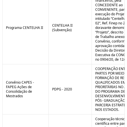
financeiros, pela
CONCEDENTE ao
CONVENENTE, para
execução do Projet
intitulado “Centelha
02”, Ref. Finep no 2
CENTELHA II
Programa CENTELHA II
doravante denomin
(Subvenção)
“Projeto”, descrito 
de Trabalho anexo a
Convênio, conforme
aprovação contida 
Decisão da Diretori
Executiva da CON
no 0904/20, de 12/1
COOPERAÇÃO ENTR
PARTES POR MEIO 
FORMAÇÃO DE REC
Convênio CAPES -
QUALIFICADOS EM
FAPEG Ações de
PRIORITÁRIAS NO 
PDPG - 2020
Consolidação de
DO PROGRAMA DE
Mestrados
DESENVOLVIMENT
PÓS- GRADUAÇÃO (
PARCERIA ESTRATÉ
NOS ESTADOS.
Cooperação técnica
científica entre par