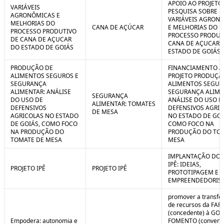
APOIO AO PROJETO
VARIÁVEIS
PESQUISA SOBRE
AGRONÔMICAS E
VARIÁVEIS AGRON
MELHORIAS DO
CANA DE AÇÚCAR
E MELHORIAS DO
PROCESSO PRODUTIVO
PROCESSO PRODUT
DE CANA DE AÇUCAR
CANA DE AÇUCAR 
DO ESTADO DE GOIÁS
ESTADO DE GOIÁS
PRODUÇÃO DE
FINANCIAMENTO A
ALIMENTOS SEGUROS E
PROJETO PRODUÇÃ
SEGURANÇA
ALIMENTOS SEGUR
ALIMENTAR: ANÁLISE
SEGURANÇA ALIME
SEGURANÇA
DO USO DE
ANÁLISE DO USO D
ALIMENTAR: TOMATES
DEFENSIVOS
DEFENSIVOS AGRI
DE MESA
AGRICOLAS NO ESTADO
NO ESTADO DE GOI
DE GOIÁS, COMO FOCO
COMO FOCO NA
NA PRODUÇÃO DO
PRODUÇÃO DO TO
TOMATE DE MESA
MESA
IMPLANTAÇÃO DO 
IPÊ: IDEIAS,
PROJETO IPÊ
PROJETO IPÊ
PROTOTIPAGEM E
EMPREENDEDORIS
promover a transfe
de recursos da FAP
(concedente) à GOI
Empodera: autonomia e
FOMENTO (convene