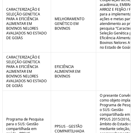
C
n
acadêmica, EMBRA
o
t
CARACTERIZAÇÃO E
ARROZ E FEIJÃO / F
n
r
SELEÇÃO GENETICA
para a implementaç
t
o
PARA A EFICIÊNCIA
MELHORAMENTO
ações e metas para
r
l
ALIMENTAR EM
GENÉTICO EM
atendimento ao pro
o
B
BOVINOS NELORES
BOVINOS
pesquisa “Caracteri
l
r
AVALIADOS NO ESTADO
Seleção Genética p
e
e
DE GOIÁS
Eficiência Alimenta
:
a
Bovinos Nelores Av
S
k
no Estado de Goiás”
i
t
CARACTERIZAÇÃO E
u
SELEÇÃO GENETICA
a
PARA A EFICIÊNCIA
EFICIÊNCIA
ç
ALIMENTAR EM
ALIMENTAR EM
ã
BOVINOS NELORES
BOVINOS
o
AVALIADOS NO ESTADO
DE GOIÁS
O presente Convêni
como objeto implan
Programa de Pesqui
o SUS: Gestão
compartilhada em s
Programa de Pesquisa
PPSUS 2015/2016, 
para o SUS: Gestão
âmbito do Estado de
PPSUS - GESTÃO
compartilhada em
mediante seleção, a
COMPARTILHADA