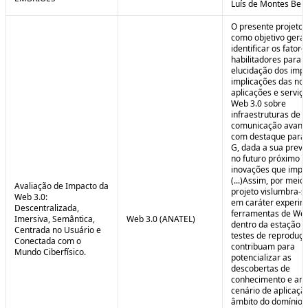
Luís de Montes Belo
O presente projeto
como objetivo geral
identificar os fatore
habilitadores para a
elucidação dos impa
implicações das no
aplicações e serviç
Web 3.0 sobre
infraestruturas de
comunicação avanç
com destaque para 
G, dada a sua preva
no futuro próximo e
inovações que impul
(...)Assim, por meio
Avaliação de Impacto da
projeto vislumbra-se
Web 3.0:
em caráter experim
Descentralizada,
ferramentas de Web
Imersiva, Semântica,
Web 3.0 (ANATEL)
dentro da estação 
Centrada no Usuário e
testes de reproduç
Conectada com o
contribuam para
Mundo Ciberfísico.
potencializar as
descobertas de
conhecimento e aná
cenário de aplicaçã
âmbito do domínio v