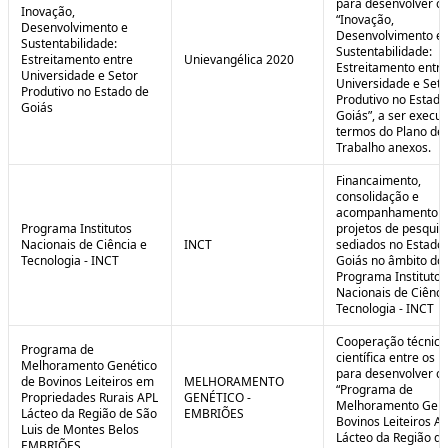
para desenvolver o 
Inovação,
“Inovação,
Desenvolvimento e
Desenvolvimento e
Sustentabilidade:
Sustentabilidade:
Estreitamento entre
Unievangélica 2020
Estreitamento entre
Universidade e Setor
Universidade e Seto
Produtivo no Estado de
Produtivo no Estado
Goiás
Goiás”, a ser execu
termos do Plano de
Trabalho anexos.
Financaimento,
consolidação e
acompanhamento d
Programa Institutos
projetos de pesquis
Nacionais de Ciência e
INCT
sediados no Estado
Tecnologia - INCT
Goiás no âmbito do
Programa Institutos
Nacionais de Ciênci
Tecnologia - INCT
Cooperação técnica
Programa de
científica entre os 
Melhoramento Genético
para desenvolver o
de Bovinos Leiteiros em
MELHORAMENTO
“Programa de
Propriedades Rurais APL
GENÉTICO -
Melhoramento Gené
Lácteo da Região de São
EMBRIÕES
Bovinos Leiteiros A
Luis de Montes Belos
Lácteo da Região d
EMBRIÕES