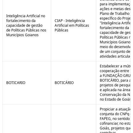
para implementaçã
ações e metas descr
Plano de Trabalho
Inteligência Artificial no
específico do Projet
fortalecimento da
CIAP - Inteligência
"Inteligência Artifici
capacidade de gestão
Artificial em Políticas
fortalecimento da
de Políticas Públicas nos
Públicas
capacidade de gest
Municípios Goianos
Políticas Públicas n
Municípios Goianos
meio do desenvolvi
de um conjunto de
atividades articulad
Estabelecer a mútu
cooperação entre F
a FUNDAÇÃO GRU
BOTICÁRIO, para ap
BOTICARIO
BOTICÁRIO
projetos de pesquis
e aplicada na área 
Conservação da Na
no Estado de Goiás.
Propiciar a atuação
conjunta do CNPq e
FAPEG, no sentido 
cofinanciar, no esta
Goiás, projetos que
contribuir