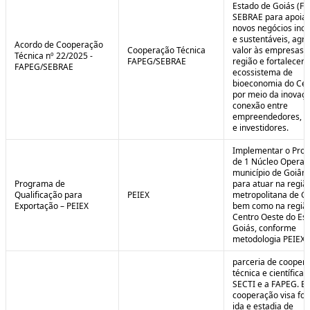
Estado de Goiás (F
SEBRAE para apoiar
novos negócios ino
e sustentáveis, agr
Acordo de Cooperação
Cooperação Técnica
valor às empresas 
Técnica nº 22/2025 -
FAPEG/SEBRAE
região e fortalecer 
FAPEG/SEBRAE
ecossistema de
bioeconomia do Cer
por meio da inovaçã
conexão entre
empreendedores, 
e investidores.
Implementar o Pro
de 1 Núcleo Operac
município de Goiâni
Programa de
para atuar na regiã
Qualificação para
PEIEX
metropolitana de Go
Exportação – PEIEX
bem como na regiã
Centro Oeste do Es
Goiás, conforme
metodologia PEIEX.
parceria de cooper
técnica e científica 
SECTI e a FAPEG. E
cooperação visa fo
ida e estadia de