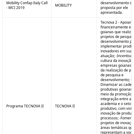
Mobility Confap Italy Call
desenvolvimento da
MOBILITY
- MCI 2019
proposta por ele
apresentada.
Tecnova 2 - Apoiar
financeiramente e
goianas que realiz
projetos de pesquis
desenvolvimento pa
implementar produ
inovadores em sua 
atuação; -Incentivar
cultura da inovação
empresas goianas 
da realização de pr
de pesquisa e
desenvolvimento; -
Dinamizar as cadei
produtivas goianas 
meio da promoção 
integração entre a
academia e o setor
Programa TECNOVA II
TECNOVA II
produtivo, com vista
inovação de produt
processos; -Foment
projetos de inovaç
áreas temáticas qu
representam a voc