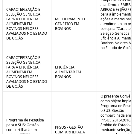
C
n
acadêmica, EMBRA
o
t
CARACTERIZAÇÃO E
ARROZ E FEIJÃO / F
n
r
SELEÇÃO GENETICA
para a implementaç
t
o
PARA A EFICIÊNCIA
MELHORAMENTO
ações e metas para
r
l
ALIMENTAR EM
GENÉTICO EM
atendimento ao pro
o
B
BOVINOS NELORES
BOVINOS
pesquisa “Caracteri
l
r
AVALIADOS NO ESTADO
Seleção Genética p
e
e
DE GOIÁS
Eficiência Alimenta
:
a
Bovinos Nelores Av
S
k
no Estado de Goiás”
i
t
CARACTERIZAÇÃO E
u
SELEÇÃO GENETICA
a
PARA A EFICIÊNCIA
EFICIÊNCIA
ç
ALIMENTAR EM
ALIMENTAR EM
ã
BOVINOS NELORES
BOVINOS
o
AVALIADOS NO ESTADO
DE GOIÁS
O presente Convêni
como objeto implan
Programa de Pesqui
o SUS: Gestão
compartilhada em s
Programa de Pesquisa
PPSUS 2015/2016, 
para o SUS: Gestão
âmbito do Estado de
PPSUS - GESTÃO
compartilhada em
mediante seleção, a
COMPARTILHADA