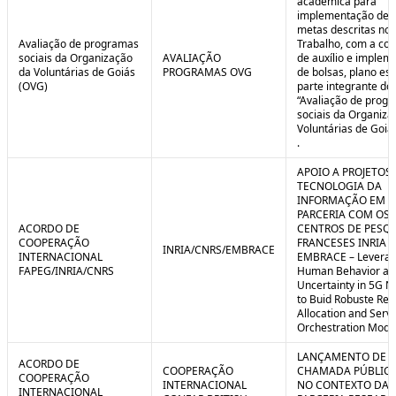
acadêmica para
implementação de 
metas descritas no 
Avaliação de programas
Trabalho, com a co
sociais da Organização
AVALIAÇÃO
de auxílio e implem
da Voluntárias de Goiás
PROGRAMAS OVG
de bolsas, plano est
(OVG)
parte integrante do 
“Avaliação de prog
sociais da Organiza
Voluntárias de Goiá
.
APOIO A PROJETOS
TECNOLOGIA DA
INFORMAÇÃO EM
PARCERIA COM OS
ACORDO DE
CENTROS DE PESQ
COOPERAÇÃO
FRANCESES INRIA E
INRIA/CNRS/EMBRACE
INTERNACIONAL
EMBRACE – Leverag
FAPEG/INRIA/CNRS
Human Behavior an
Uncertainty in 5G N
to Buid Robuste Re
Allocation and Serv
Orchestration Mode
LANÇAMENTO DE
ACORDO DE
COOPERAÇÃO
CHAMADA PÚBLICA
COOPERAÇÃO
INTERNACIONAL
NO CONTEXTO DA
INTERNACIONAL