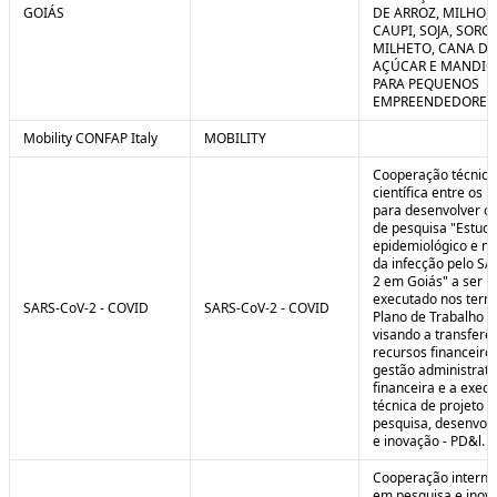
GOIÁS
DE ARROZ, MILHO, F
CAUPI, SOJA, SORG
MILHETO, CANA DE
AÇÚCAR E MANDI
PARA PEQUENOS
EMPREENDEDORES 
Mobility CONFAP Italy
MOBILITY
Cooperação técnica
científica entre os 
para desenvolver o 
de pesquisa "Estud
epidemiológico e m
da infecção pelo SA
2 em Goiás" a ser
executado nos term
SARS-CoV-2 - COVID
SARS-CoV-2 - COVID
Plano de Trabalho a
visando a transferê
recursos financeiros
gestão administrati
financeira e a exec
técnica de projeto d
pesquisa, desenvol
e inovação - PD&l.
Cooperação interna
em pesquisa e inov