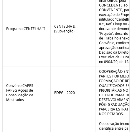
financeiros, pela
CONCEDENTE ao
CONVENENTE, para
execução do Projet
intitulado “Centelha
02”, Ref. Finep no 2
CENTELHA II
Programa CENTELHA II
doravante denomin
(Subvenção)
“Projeto”, descrito 
de Trabalho anexo a
Convênio, conforme
aprovação contida 
Decisão da Diretori
Executiva da CON
no 0904/20, de 12/1
COOPERAÇÃO ENTR
PARTES POR MEIO 
FORMAÇÃO DE REC
Convênio CAPES -
QUALIFICADOS EM
FAPEG Ações de
PRIORITÁRIAS NO 
PDPG - 2020
Consolidação de
DO PROGRAMA DE
Mestrados
DESENVOLVIMENT
PÓS- GRADUAÇÃO (
PARCERIA ESTRATÉ
NOS ESTADOS.
Cooperação técnica
científica entre par