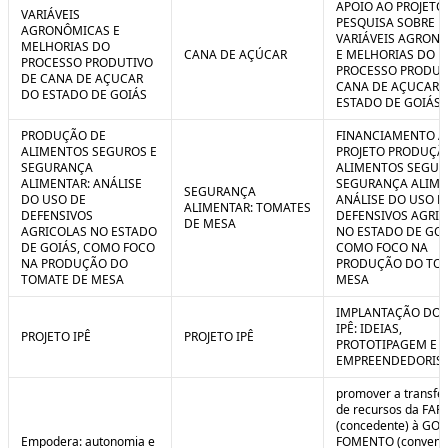
APOIO AO PROJETO
VARIÁVEIS
PESQUISA SOBRE
AGRONÔMICAS E
VARIÁVEIS AGRON
MELHORIAS DO
CANA DE AÇÚCAR
E MELHORIAS DO
PROCESSO PRODUTIVO
PROCESSO PRODUT
DE CANA DE AÇUCAR
CANA DE AÇUCAR 
DO ESTADO DE GOIÁS
ESTADO DE GOIÁS
PRODUÇÃO DE
FINANCIAMENTO A
ALIMENTOS SEGUROS E
PROJETO PRODUÇÃ
SEGURANÇA
ALIMENTOS SEGUR
ALIMENTAR: ANÁLISE
SEGURANÇA ALIME
SEGURANÇA
DO USO DE
ANÁLISE DO USO D
ALIMENTAR: TOMATES
DEFENSIVOS
DEFENSIVOS AGRI
DE MESA
AGRICOLAS NO ESTADO
NO ESTADO DE GOI
DE GOIÁS, COMO FOCO
COMO FOCO NA
NA PRODUÇÃO DO
PRODUÇÃO DO TO
TOMATE DE MESA
MESA
IMPLANTAÇÃO DO 
IPÊ: IDEIAS,
PROJETO IPÊ
PROJETO IPÊ
PROTOTIPAGEM E
EMPREENDEDORIS
promover a transfe
de recursos da FAP
(concedente) à GOI
Empodera: autonomia e
FOMENTO (convene