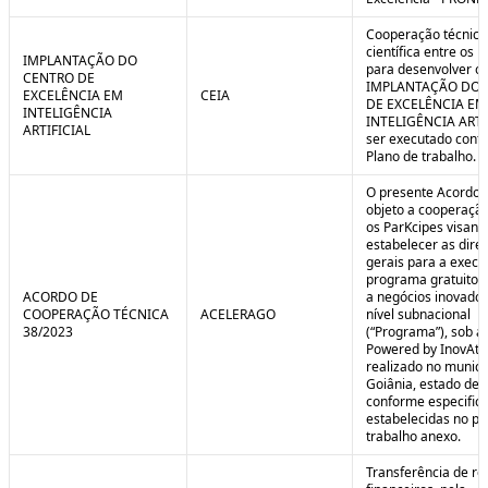
Cooperação técnica
científica entre os 
IMPLANTAÇÃO DO
para desenvolver o 
CENTRO DE
IMPLANTAÇÃO DO 
EXCELÊNCIA EM
CEIA
DE EXCELÊNCIA EM
INTELIGÊNCIA
INTELIGÊNCIA ARTI
ARTIFICIAL
ser executado conf
Plano de trabalho.
O presente Acordo 
objeto a cooperação
os ParKcipes visand
estabelecer as diret
gerais para a execu
programa gratuito 
ACORDO DE
a negócios inovado
COOPERAÇÃO TÉCNICA
ACELERAGO
nível subnacional
38/2023
(“Programa”), sob a
Powered by InovAtiv
realizado no municí
Goiânia, estado de 
conforme especific
estabelecidas no pl
trabalho anexo.
Transferência de re