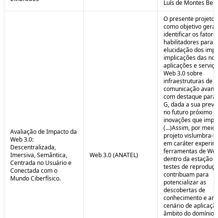
Luís de Montes Belo
O presente projeto
como objetivo geral
identificar os fatore
habilitadores para a
elucidação dos impa
implicações das no
aplicações e serviç
Web 3.0 sobre
infraestruturas de
comunicação avanç
com destaque para 
G, dada a sua preva
no futuro próximo e
inovações que impul
(...)Assim, por meio
Avaliação de Impacto da
projeto vislumbra-se
Web 3.0:
em caráter experim
Descentralizada,
ferramentas de Web
Imersiva, Semântica,
Web 3.0 (ANATEL)
dentro da estação 
Centrada no Usuário e
testes de reproduç
Conectada com o
contribuam para
Mundo Ciberfísico.
potencializar as
descobertas de
conhecimento e aná
cenário de aplicaçã
âmbito do domínio v