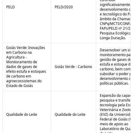
significativamente 
PELD
PELD/2020
desenvolvimento cie
e tecnológico do Paí
âmbito da Chamad
CNPq/MCTI/CONFA
FAPs/PELD nº 21/20
Pesquisa Ecológica 
Longa Duração.
Goiás Verde: Inovações
Desenvolver um sis
em Carbono na
monitoramento par
Agricultura -
gestão de gases de 
Monitoramento de
estufa e estoque de
dados de gases de
Goiás Verde - Carbono
carbono, bem como
efeito estufa e estoques
subsidiar o poder p
de carbono em
desenvolvimento de
agroecossistemas do
políticas públicas.
Estado de Goiás
Expansão da capaci
pesquisa e transfer
tecnologia pela Esc
Veterinária e Zoote
Qualidade do Leite
Qualidade do Leite
(EVZ) da Universida
Federal de Goiás (U
meio de apoio ao
Laboratório de Qua