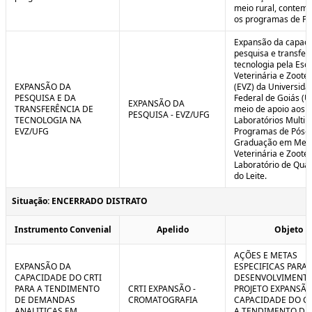
meio rural, contem
os programas de P
Expansão da capaci
pesquisa e transfer
tecnologia pela Esc
Veterinária e Zoote
EXPANSÃO DA
(EVZ) da Universida
PESQUISA E DA
Federal de Goiás (U
EXPANSÃO DA
TRANSFERÊNCIA DE
meio de apoio aos
PESQUISA - EVZ/UFG
TECNOLOGIA NA
Laboratórios Multiu
EVZ/UFG
Programas de Pós-
Graduação em Medi
Veterinária e Zoote
Laboratório de Qua
do Leite.
Situação: ENCERRADO DISTRATO
Instrumento Convenial
Apelido
Objeto
AÇÕES E METAS
EXPANSÃO DA
ESPECIFICAS PARA 
CAPACIDADE DO CRTI
DESENVOLVIMENT
PARA A TENDIMENTO
CRTI EXPANSÃO -
PROJETO EXPANSÃO
DE DEMANDAS
CROMATOGRAFIA
CAPACIDADE DO CR
ANALITICAS EM
A TENDIMENTO DE