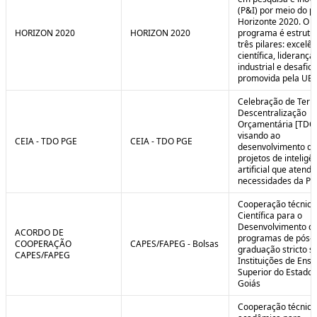
(P&I) por meio do 
Horizonte 2020. O
HORIZON 2020
HORIZON 2020
programa é estrut
três pilares: excelên
científica, liderança
industrial e desafio
promovida pela UE.
Celebração de Ter
Descentralização
Orçamentária [TDO
visando ao
CEIA - TDO PGE
CEIA - TDO PGE
desenvolvimento de
projetos de inteligê
artificial que atend
necessidades da PG
Cooperação técnica
Científica para o
Desenvolvimento d
ACORDO DE
programas de pós-
COOPERAÇÃO
CAPES/FAPEG - Bolsas
graduação stricto 
CAPES/FAPEG
Instituições de Ensi
Superior do Estado 
Goiás
Cooperação técnica