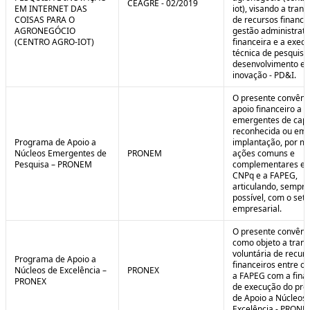
CEAGRE - 02/2019
EM INTERNET DAS
iot), visando a tran
COISAS PARA O
de recursos financei
AGRONEGÓCIO
gestão administrati
(CENTRO AGRO-IOT)
financeira e a exec
técnica de pesquisa
desenvolvimento e
inovação - PD&I.
O presente convênio
apoio financeiro a 
emergentes de cap
reconhecida ou em 
Programa de Apoio a
implantação, por m
Núcleos Emergentes de
PRONEM
ações comuns e
Pesquisa – PRONEM
complementares en
CNPq e a FAPEG,
articulando, sempr
possível, com o seto
empresarial.
O presente convêni
como objeto a trans
voluntária de recur
Programa de Apoio a
financeiros entre o
Núcleos de Excelência –
PRONEX
a FAPEG com a fina
PRONEX
de execução do pr
de Apoio a Núcleos
Excelência - PRONE