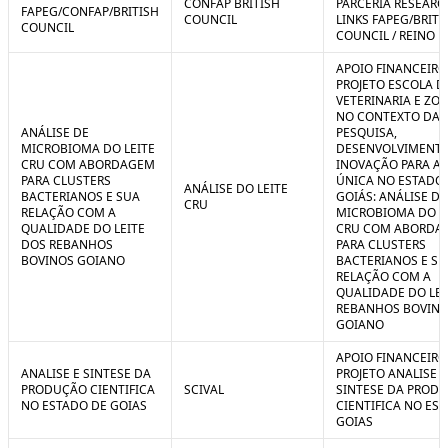
CONFAP BRITISH
PARCERIA RESEARC
FAPEG/CONFAP/BRITISH
COUNCIL
LINKS FAPEG/BRITI
COUNCIL
COUNCIL / REINO 
APOIO FINANCEIRO
PROJETO ESCOLA D
VETERINARIA E ZO
NO CONTEXTO DA
ANÁLISE DE
PESQUISA,
MICROBIOMA DO LEITE
DESENVOLVIMENTO
CRU COM ABORDAGEM
INOVAÇÃO PARA A
PARA CLUSTERS
ÚNICA NO ESTADO
ANÁLISE DO LEITE
BACTERIANOS E SUA
GOIÁS: ANÁLISE DE
CRU
RELAÇÃO COM A
MICROBIOMA DO L
QUALIDADE DO LEITE
CRU COM ABORDA
DOS REBANHOS
PARA CLUSTERS
BOVINOS GOIANO
BACTERIANOS E SU
RELAÇÃO COM A
QUALIDADE DO LEI
REBANHOS BOVIN
GOIANO
APOIO FINANCEIRO
ANALISE E SINTESE DA
PROJETO ANALISE E
PRODUÇÃO CIENTIFICA
SCIVAL
SINTESE DA PROD
NO ESTADO DE GOIAS
CIENTIFICA NO ES
GOIAS