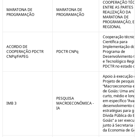
COOPERAÇÃO TÉCN
ENTRE AS PARTES P
MARATONA DE
MARATONA DE
REALIZAÇÃO DA
PROGRAMAÇÃO
PROGRAMAÇÃO
MARATONA DE
PROGRAMAÇÃO, EM
REGIONAL
Cooperação técnica
Científica para
ACORDO DE
Implementação do
COOPERAÇÃO PDCTR
PDCTR CNPq
Programa de
CNPq/FAPEG
Desenvolvimento Cie
e Tecnológico Region
PDCTR no estado de
Apoio à execução d
Projeto de pesquisa
“Macroeconomia e 
de Goiás: Uma anál
curto, médio e longo
PESQUISA
em específico “Aval
IMB 3
MACROECONÔMICA -
desenvolvimento de
IA
estratégias para ge
Dívida Pública do E
Goiás” a ser execut
junto à Secretaria 
da Economia de Goi