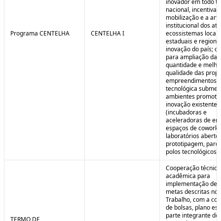
inovador em todo ter
nacional, incentivan
mobilização e a art
institucional dos at
Programa CENTELHA
CENTELHA I
ecossistemas locais
estaduais e regiona
inovação do país; co
para ampliação da
quantidade e melho
qualidade das prop
empreendimentos d
tecnológica submet
ambientes promoto
inovação existentes
(incubadoras e
aceleradoras de em
espaços de coworki
laboratórios aberto
prototipagem, parq
polos tecnológicos et
Cooperação técnica
acadêmica para
implementação de 
metas descritas no 
Trabalho, com a co
de bolsas, plano est
parte integrante do 
TERMO DE