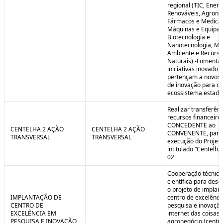
regional (TIC, Energ
Renováveis, Agrone
Fármacos e Medica
Máquinas e Equipa
Biotecnologia e
Nanotecnologia, Me
Ambiente e Recurso
Naturais) -Fomenta
iniciativas inovador
pertençam a novos
de inovação para o
ecossistema estadu
Realizar transferênc
recursos financeiros
CONCEDENTE ao
CENTELHA 2 AÇÃO
CENTELHA 2 AÇÃO
CONVENENTE, para
TRANSVERSAL
TRANSVERSAL
execução do Projet
intitulado “Centelha
02
Cooperação técnica
científica para dese
o projeto de implan
IMPLANTAÇÃO DE
centro de excelênc
CENTRO DE
pesquisa e inovaçã
EXCELÊNCIA EM
internet das coisas 
PESQUISA E INOVAÇÃO
agronegócio (centro