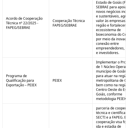
Estado de Goiás (F
SEBRAE para apoiar
novos negócios ino
e sustentáveis, agr
Acordo de Cooperação
Cooperação Técnica
valor às empresas 
Técnica nº 22/2025 -
FAPEG/SEBRAE
região e fortalecer 
FAPEG/SEBRAE
ecossistema de
bioeconomia do Cer
por meio da inovaçã
conexão entre
empreendedores, 
e investidores.
Implementar o Pro
de 1 Núcleo Operac
município de Goiâni
Programa de
para atuar na regiã
Qualificação para
PEIEX
metropolitana de Go
Exportação – PEIEX
bem como na regiã
Centro Oeste do Es
Goiás, conforme
metodologia PEIEX.
parceria de cooper
técnica e científica 
SECTI e a FAPEG. E
cooperação visa fo
ida e estadia de