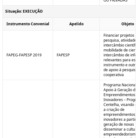
OU PRIVADAS
Situação: EXECUÇÃO
Instrumento Convenial
Apelido
Objeto
Financiar projetos d
pesquisa, atividade
intercâmbio científi
mobilidade de cienti
FAPEG-FAPESP 2019
FAPESP
intercâmbio de inf
relevantes para est
instrumento e outra
de apoio à pesquisa
cooperativa
Programa Nacional
Apoio à Geração de
Empreendimentos
Inovadores – Prog
Centelha, visando e
a criação de
empreendimentos
inovadores a partir 
geração de novas id
disseminar a cultur
empreendedorismo