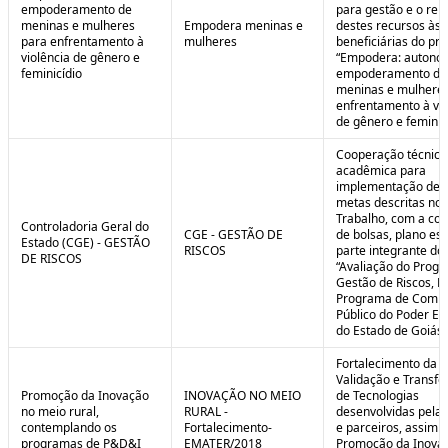
empoderamento de
para gestão e o rep
meninas e mulheres
Empodera meninas e
destes recursos às
para enfrentamento à
mulheres
beneficiárias do pro
violência de gênero e
“Empodera: autono
feminicídio
empoderamento de
meninas e mulheres
enfrentamento à vio
de gênero e feminicí
Cooperação técnica
acadêmica para
implementação de 
metas descritas no 
Trabalho, com a co
Controladoria Geral do
CGE - GESTÃO DE
de bolsas, plano est
Estado (CGE) - GESTÃO
RISCOS
parte integrante do 
DE RISCOS
“Avaliação do Prog
Gestão de Riscos, Ei
Programa de Compl
Público do Poder Ex
do Estado de Goiás”
Fortalecimento da P
Validação e Transfe
Promoção da Inovação
INOVAÇÃO NO MEIO
de Tecnologias
no meio rural,
RURAL -
desenvolvidas pela
contemplando os
Fortalecimento-
e parceiros, assim 
programas de P&D&I
EMATER/2018
Promoção da Inova