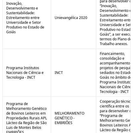
para desenvolver o 
Inovação,
“Inovação,
Desenvolvimento e
Desenvolvimento e
Sustentabilidade:
Sustentabilidade:
Estreitamento entre
Unievangélica 2020
Estreitamento entre
Universidade e Setor
Universidade e Seto
Produtivo no Estado de
Produtivo no Estado
Goiás
Goiás”, a ser execu
termos do Plano de
Trabalho anexos.
Financaimento,
consolidação e
acompanhamento d
Programa Institutos
projetos de pesquis
Nacionais de Ciência e
INCT
sediados no Estado
Tecnologia - INCT
Goiás no âmbito do
Programa Institutos
Nacionais de Ciênci
Tecnologia - INCT
Cooperação técnica
Programa de
científica entre os 
Melhoramento Genético
para desenvolver o
de Bovinos Leiteiros em
MELHORAMENTO
“Programa de
Propriedades Rurais APL
GENÉTICO -
Melhoramento Gené
Lácteo da Região de São
EMBRIÕES
Bovinos Leiteiros A
Luis de Montes Belos
Lácteo da Região d
EMBRIÕES