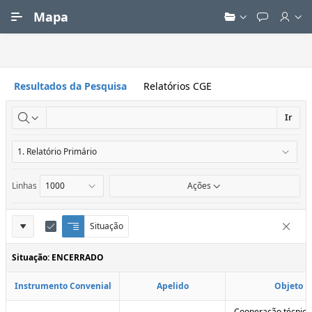
Ir para Conteúdo Principal
Mapa
Resultados da Pesquisa
Relatórios CGE
Ir
Linhas
Ações
Definições
Situação
Q
E
Remove
u
d
do
e
i
Situação: ENCERRADO
Relatório
b
t
r
a
Instrumento Convenial
Apelido
Objeto
a
r
d
C
e
o
Cooperação técnica