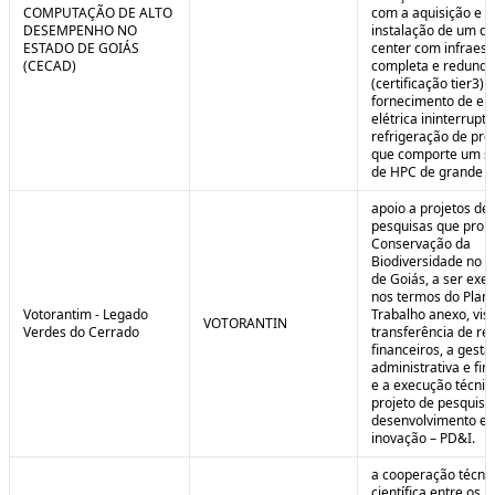
COMPUTAÇÃO DE ALTO
com a aquisição e
DESEMPENHO NO
instalação de um da
ESTADO DE GOIÁS
center com infraest
(CECAD)
completa e redunda
(certificação tier3) 
fornecimento de en
elétrica ininterrupta
refrigeração de pre
que comporte um s
de HPC de grande po
apoio a projetos de
pesquisas que pro
Conservação da
Biodiversidade no E
de Goiás, a ser exe
nos termos do Plan
Votorantim - Legado
Trabalho anexo, vis
VOTORANTIN
Verdes do Cerrado
transferência de re
financeiros, a gestã
administrativa e fin
e a execução técnic
projeto de pesquisa
desenvolvimento e
inovação – PD&I.
a cooperação técnic
científica entre os 