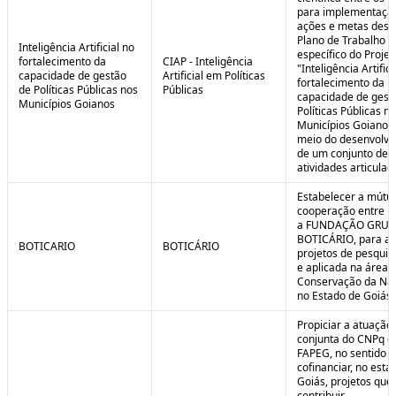
para implementaçã
ações e metas descr
Plano de Trabalho
Inteligência Artificial no
específico do Projet
fortalecimento da
CIAP - Inteligência
"Inteligência Artifici
capacidade de gestão
Artificial em Políticas
fortalecimento da
de Políticas Públicas nos
Públicas
capacidade de gest
Municípios Goianos
Políticas Públicas n
Municípios Goianos
meio do desenvolvi
de um conjunto de
atividades articulad
Estabelecer a mútu
cooperação entre F
a FUNDAÇÃO GRU
BOTICÁRIO, para ap
BOTICARIO
BOTICÁRIO
projetos de pesquis
e aplicada na área 
Conservação da Na
no Estado de Goiás.
Propiciar a atuação
conjunta do CNPq e
FAPEG, no sentido 
cofinanciar, no esta
Goiás, projetos que
contribuir