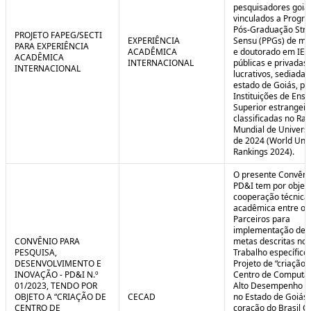
pesquisadores goia
vinculados a Progr
Pós-Graduação Stri
PROJETO FAPEG/SECTI
EXPERIÊNCIA
Sensu (PPGs) de me
PARA EXPERIÊNCIA
ACADÊMICA
e doutorado em IES
ACADÊMICA
INTERNACIONAL
públicas e privadas
INTERNACIONAL
lucrativos, sediadas
estado de Goiás, pa
Instituições de Ensi
Superior estrangei
classificadas no Ra
Mundial de Univers
de 2024 (World Univ
Rankings 2024).
O presente Convêni
PD&I tem por objet
cooperação técnica
acadêmica entre os
Parceiros para
implementação de 
CONVÊNIO PARA
metas descritas no 
PESQUISA,
Trabalho específico
DESENVOLVIMENTO E
Projeto de “criação 
INOVAÇÃO - PD&I N.º
Centro de Computa
01/2023, TENDO POR
Alto Desempenho (
OBJETO A “CRIAÇÃO DE
CECAD
no Estado de Goiás,
CENTRO DE
coração do Brasil Ce