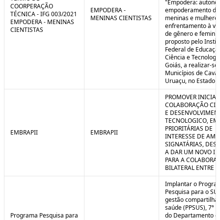
"Empodera: autono
COORPERAÇÃO
EMPODERA -
empoderamento de
TÉCNICA - IFG 003/2021
MENINAS CIENTISTAS
meninas e mulheres
EMPODERA - MENINAS
enfrentamento à vio
CIENTISTAS
de gênero e feminicí
proposto pelo Instit
Federal de Educaçã
Ciência e Tecnologi
Goiás, a realizar-se
Municípios de Caval
Uruaçu, no Estado d
PROMOVER INICIAT
COLABORAÇÃO CIE
E DESENVOLVIMEN
TECNOLOGICO, EM
PRIORITÁRIAS DE
EMBRAPII
EMBRAPII
INTERESSE DE AMB
SIGNATÁRIAS, DES
A DAR UM NOVO I
PARA A COLABORA
BILATERAL ENTRE 
Implantar o Progra
Pesquisa para o SU
gestão compartilha
saúde (PPSUS), 7ª E
Programa Pesquisa para
do Departamento d