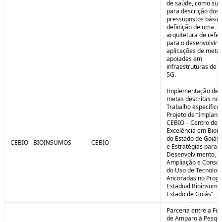
de saúde, como sub
para descrição dos
pressupostos básic
definição de uma
arquitetura de refe
para o desenvolvim
aplicações de meta
apoiadas em
infraestruturas de 
5G.
Implementação de 
metas descritas no 
Trabalho específico
Projeto de “Implant
CEBIO – Centro de
Excelência em Bioi
do Estado de Goiás 
CEBIO - BIOINSUMOS
CEBIO
e Estratégias para o
Desenvolvimento,
Ampliação e Consol
do Uso de Tecnolog
Ancoradas no Prog
Estadual Bioinsumo
Estado de Goiás”
Parceria entre a Fu
de Amparo à Pesqui