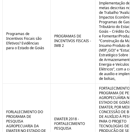
Implementação de 
metas descritas nos
de Trabalho “Avalia
Impactos Econômic
Programas de Gast
Tributário do Estad
Goiás – Crédito Ou
Programas de
PROGRAMAS DE
e Fomentar/Produzir
Incentivos Fiscais são
INCENTIVOS FISCAIS -
“Construção da Matr
Efetivos? Evidências
IMB 2
Insumo-Produto de 
para o Estado de Goiás
(MIP_GO)” e “Estudo
Estratégico Sobre S
de Armazenamento
Energia e Veículos
Elétricos”, com a c
de auxílio e implem
de bolsas,
FORTALECIMENTO 
PROGRAMA DE PES
AGROPECUÁRIA NO
ESTADO DE GOIÁS 
EMATER, POR MEIO
FORLALECIMENTO DO
CONCESSÃO DE BO
PROGRAMA DE
DE AUXÍLIO À PESQ
EMATER 2018 -
PESQUISA
PARA O PROJETO
FORTALECIMENTO
AGROPECUARIA DA
TECNOLOGIAS DE
PESQUISA
EMATER NO ESTADO DE
PRODUÇÃO DE SE