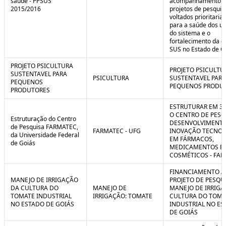
saúde - PPSUS
acompanhamento d
2015/2016
projetos de pesquis
voltados prioritari
para a saúde dos us
do sistema e o
fortalecimento da g
SUS no Estado de G
PROJETO PSICULTURA
PROJETO PSICULTU
SUSTENTAVEL PARA
PSICULTURA
SUSTENTAVEL PARA
PEQUENOS
PEQUENOS PRODU
PRODUTORES
ESTRUTURAR EM 3
O CENTRO DE PESQ
Estruturação do Centro
DESENVOLVIMENTO
de Pesquisa FARMATEC,
FARMATEC - UFG
INOVAÇÃO TECNOL
da Universidade Federal
EM FÁRMACOS,
de Goiás
MEDICAMENTOS E
COSMÉTICOS - FA
FINANCIAMENTO A
MANEJO DE IRRIGAÇÃO
PROJETO DE PESQU
DA CULTURA DO
MANEJO DE
MANEJO DE IRRIGA
TOMATE INDUSTRIAL
IRRIGAÇÃO: TOMATE
CULTURA DO TOMA
NO ESTADO DE GOIÁS
INDUSTRIAL NO ES
DE GOIÁS