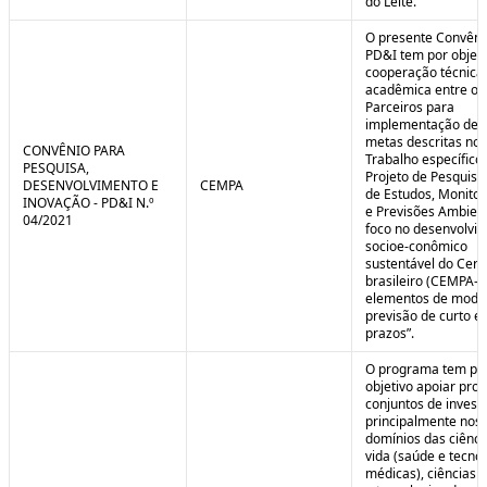
do Leite.
O presente Convêni
PD&I tem por objet
cooperação técnica
acadêmica entre os
Parceiros para
implementação de 
metas descritas no 
CONVÊNIO PARA
Trabalho específico
PESQUISA,
Projeto de Pesquisa
DESENVOLVIMENTO E
CEMPA
de Estudos, Monito
INOVAÇÃO - PD&I N.º
e Previsões Ambien
04/2021
foco no desenvolvi
socioe-conômico
sustentável do Cer
brasileiro (CEMPA-C
elementos de mode
previsão de curto e
prazos”.
O programa tem po
objetivo apoiar proj
conjuntos de invest
principalmente nos
domínios das ciênci
vida (saúde e tecno
médicas), ciências a