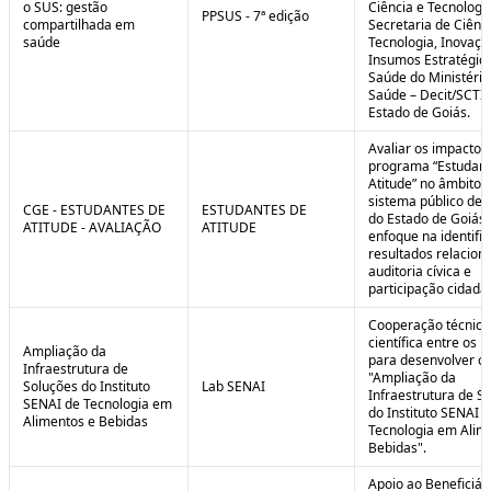
o SUS: gestão
Ciência e Tecnologi
PPSUS - 7ª edição
compartilhada em
Secretaria de Ciênci
saúde
Tecnologia, Inovaçã
Insumos Estratégic
Saúde do Ministério
Saúde – Decit/SCTI
Estado de Goiás.
Avaliar os impactos
programa “Estudant
Atitude” no âmbito 
sistema público de 
CGE - ESTUDANTES DE
ESTUDANTES DE
do Estado de Goiás
ATITUDE - AVALIAÇÃO
ATITUDE
enfoque na identifi
resultados relacion
auditoria cívica e
participação cidadã
Cooperação técnica
científica entre os 
Ampliação da
para desenvolver o 
Infraestrutura de
"Ampliação da
Soluções do Instituto
Lab SENAI
Infraestrutura de S
SENAI de Tecnologia em
do Instituto SENAI 
Alimentos e Bebidas
Tecnologia em Alim
Bebidas".
Apoio ao Beneficiár