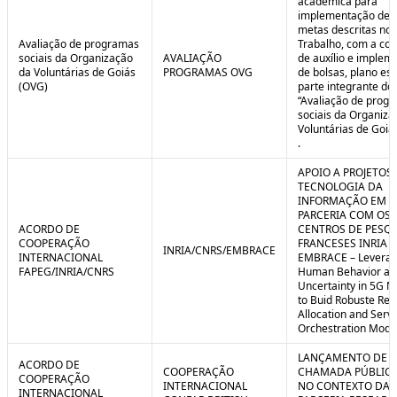
acadêmica para
implementação de 
metas descritas no 
Avaliação de programas
Trabalho, com a co
sociais da Organização
AVALIAÇÃO
de auxílio e implem
da Voluntárias de Goiás
PROGRAMAS OVG
de bolsas, plano est
(OVG)
parte integrante do 
“Avaliação de prog
sociais da Organiza
Voluntárias de Goiá
.
APOIO A PROJETOS
TECNOLOGIA DA
INFORMAÇÃO EM
PARCERIA COM OS
ACORDO DE
CENTROS DE PESQ
COOPERAÇÃO
FRANCESES INRIA E
INRIA/CNRS/EMBRACE
INTERNACIONAL
EMBRACE – Leverag
FAPEG/INRIA/CNRS
Human Behavior an
Uncertainty in 5G N
to Buid Robuste Re
Allocation and Serv
Orchestration Mode
LANÇAMENTO DE
ACORDO DE
COOPERAÇÃO
CHAMADA PÚBLICA
COOPERAÇÃO
INTERNACIONAL
NO CONTEXTO DA
INTERNACIONAL