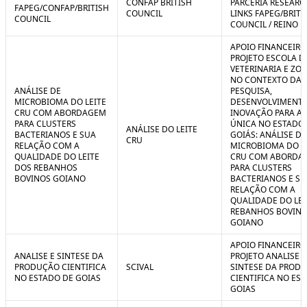
CONFAP BRITISH
PARCERIA RESEARC
FAPEG/CONFAP/BRITISH
COUNCIL
LINKS FAPEG/BRITI
COUNCIL
COUNCIL / REINO 
APOIO FINANCEIRO
PROJETO ESCOLA D
VETERINARIA E ZO
NO CONTEXTO DA
ANÁLISE DE
PESQUISA,
MICROBIOMA DO LEITE
DESENVOLVIMENTO
CRU COM ABORDAGEM
INOVAÇÃO PARA A
PARA CLUSTERS
ÚNICA NO ESTADO
ANÁLISE DO LEITE
BACTERIANOS E SUA
GOIÁS: ANÁLISE DE
CRU
RELAÇÃO COM A
MICROBIOMA DO L
QUALIDADE DO LEITE
CRU COM ABORDA
DOS REBANHOS
PARA CLUSTERS
BOVINOS GOIANO
BACTERIANOS E SU
RELAÇÃO COM A
QUALIDADE DO LEI
REBANHOS BOVIN
GOIANO
APOIO FINANCEIRO
ANALISE E SINTESE DA
PROJETO ANALISE E
PRODUÇÃO CIENTIFICA
SCIVAL
SINTESE DA PROD
NO ESTADO DE GOIAS
CIENTIFICA NO ES
GOIAS