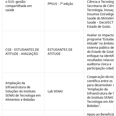
o SUS: gestão
Ciência e Tecnologi
PPSUS - 7ª edição
compartilhada em
Secretaria de Ciênci
saúde
Tecnologia, Inovaçã
Insumos Estratégic
Saúde do Ministério
Saúde – Decit/SCTI
Estado de Goiás.
Avaliar os impactos
programa “Estudant
Atitude” no âmbito 
sistema público de 
CGE - ESTUDANTES DE
ESTUDANTES DE
do Estado de Goiás
ATITUDE - AVALIAÇÃO
ATITUDE
enfoque na identifi
resultados relacion
auditoria cívica e
participação cidadã
Cooperação técnica
científica entre os 
Ampliação da
para desenvolver o 
Infraestrutura de
"Ampliação da
Soluções do Instituto
Lab SENAI
Infraestrutura de S
SENAI de Tecnologia em
do Instituto SENAI 
Alimentos e Bebidas
Tecnologia em Alim
Bebidas".
Apoio ao Beneficiár