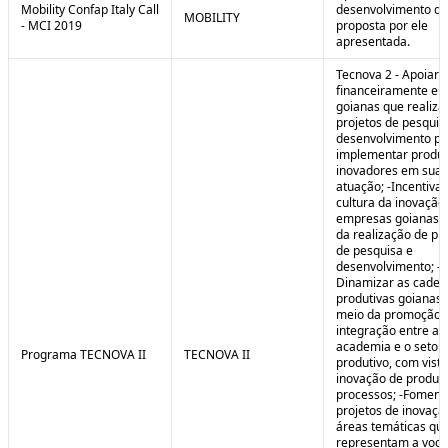
Mobility Confap Italy Call
desenvolvimento da
MOBILITY
- MCI 2019
proposta por ele
apresentada.
Tecnova 2 - Apoiar
financeiramente e
goianas que realiz
projetos de pesquis
desenvolvimento pa
implementar produ
inovadores em sua 
atuação; -Incentivar
cultura da inovação
empresas goianas 
da realização de pr
de pesquisa e
desenvolvimento; -
Dinamizar as cadei
produtivas goianas 
meio da promoção 
integração entre a
academia e o setor
Programa TECNOVA II
TECNOVA II
produtivo, com vista
inovação de produt
processos; -Foment
projetos de inovaç
áreas temáticas qu
representam a voc