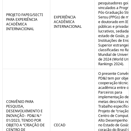
pesquisadores goia
vinculados a Progr
Pós-Graduação Stri
PROJETO FAPEG/SECTI
EXPERIÊNCIA
Sensu (PPGs) de me
PARA EXPERIÊNCIA
ACADÊMICA
e doutorado em IES
ACADÊMICA
INTERNACIONAL
públicas e privadas
INTERNACIONAL
lucrativos, sediadas
estado de Goiás, pa
Instituições de Ensi
Superior estrangei
classificadas no Ra
Mundial de Univers
de 2024 (World Univ
Rankings 2024).
O presente Convêni
PD&I tem por objet
cooperação técnica
acadêmica entre os
Parceiros para
implementação de 
CONVÊNIO PARA
metas descritas no 
PESQUISA,
Trabalho específico
DESENVOLVIMENTO E
Projeto de “criação 
INOVAÇÃO - PD&I N.º
Centro de Computa
01/2023, TENDO POR
Alto Desempenho (
OBJETO A “CRIAÇÃO DE
CECAD
no Estado de Goiás,
CENTRO DE
coração do Brasil Ce