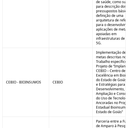
de saúde, como sub
para descrição dos
pressupostos básic
definição de uma
arquitetura de refe
para o desenvolvim
aplicações de meta
apoiadas em
infraestruturas de 
5G.
Implementação de 
metas descritas no 
Trabalho específico
Projeto de “Implant
CEBIO – Centro de
Excelência em Bioi
do Estado de Goiás 
CEBIO - BIOINSUMOS
CEBIO
e Estratégias para o
Desenvolvimento,
Ampliação e Consol
do Uso de Tecnolog
Ancoradas no Prog
Estadual Bioinsumo
Estado de Goiás”
Parceria entre a Fu
de Amparo à Pesqui