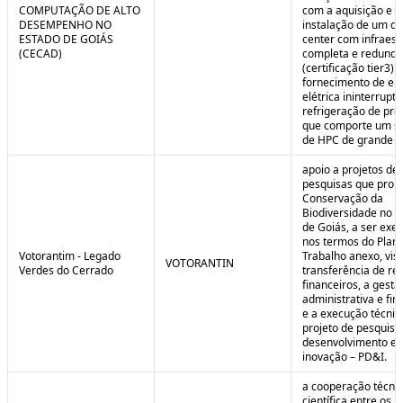
COMPUTAÇÃO DE ALTO
com a aquisição e
DESEMPENHO NO
instalação de um da
ESTADO DE GOIÁS
center com infraest
(CECAD)
completa e redunda
(certificação tier3) 
fornecimento de en
elétrica ininterrupta
refrigeração de pre
que comporte um s
de HPC de grande po
apoio a projetos de
pesquisas que pro
Conservação da
Biodiversidade no E
de Goiás, a ser exe
nos termos do Plan
Votorantim - Legado
Trabalho anexo, vis
VOTORANTIN
Verdes do Cerrado
transferência de re
financeiros, a gestã
administrativa e fin
e a execução técnic
projeto de pesquisa
desenvolvimento e
inovação – PD&I.
a cooperação técnic
científica entre os 