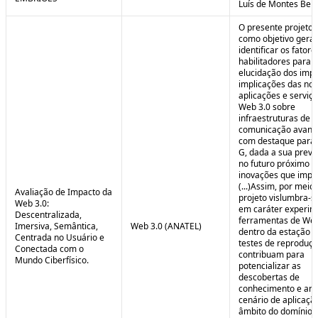
Luís de Montes Belo
O presente projeto
como objetivo geral
identificar os fatore
habilitadores para a
elucidação dos impa
implicações das no
aplicações e serviç
Web 3.0 sobre
infraestruturas de
comunicação avanç
com destaque para 
G, dada a sua preva
no futuro próximo e
inovações que impul
(...)Assim, por meio
Avaliação de Impacto da
projeto vislumbra-se
Web 3.0:
em caráter experim
Descentralizada,
ferramentas de Web
Imersiva, Semântica,
Web 3.0 (ANATEL)
dentro da estação 
Centrada no Usuário e
testes de reproduç
Conectada com o
contribuam para
Mundo Ciberfísico.
potencializar as
descobertas de
conhecimento e aná
cenário de aplicaçã
âmbito do domínio v