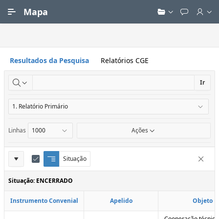
Ir para Conteúdo Principal
Mapa
Resultados da Pesquisa
Relatórios CGE
Ir
Linhas
Ações
Definições
Situação
Q
E
Remove
u
d
do
e
i
Situação: ENCERRADO
Relatório
b
t
r
a
Instrumento Convenial
Apelido
Objeto
a
r
d
C
e
o
Cooperação técnica