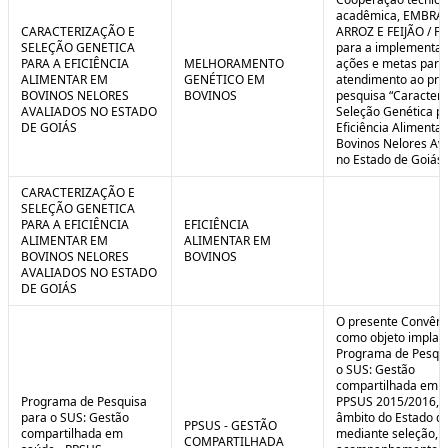
C
n
acadêmica, EMBRA
o
t
CARACTERIZAÇÃO E
ARROZ E FEIJÃO / F
n
r
SELEÇÃO GENETICA
para a implementaç
t
o
PARA A EFICIÊNCIA
MELHORAMENTO
ações e metas para
r
l
ALIMENTAR EM
GENÉTICO EM
atendimento ao pro
o
B
BOVINOS NELORES
BOVINOS
pesquisa “Caracteri
l
r
AVALIADOS NO ESTADO
Seleção Genética p
e
e
DE GOIÁS
Eficiência Alimenta
:
a
Bovinos Nelores Av
S
k
no Estado de Goiás”
i
t
CARACTERIZAÇÃO E
u
SELEÇÃO GENETICA
a
PARA A EFICIÊNCIA
EFICIÊNCIA
ç
ALIMENTAR EM
ALIMENTAR EM
ã
BOVINOS NELORES
BOVINOS
o
AVALIADOS NO ESTADO
DE GOIÁS
O presente Convêni
como objeto implan
Programa de Pesqui
o SUS: Gestão
compartilhada em s
Programa de Pesquisa
PPSUS 2015/2016, 
para o SUS: Gestão
âmbito do Estado de
PPSUS - GESTÃO
compartilhada em
mediante seleção, a
COMPARTILHADA