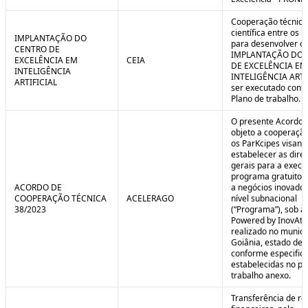
Cooperação técnica
científica entre os 
IMPLANTAÇÃO DO
para desenvolver o 
CENTRO DE
IMPLANTAÇÃO DO 
EXCELÊNCIA EM
CEIA
DE EXCELÊNCIA EM
INTELIGÊNCIA
INTELIGÊNCIA ARTI
ARTIFICIAL
ser executado conf
Plano de trabalho.
O presente Acordo 
objeto a cooperação
os ParKcipes visand
estabelecer as diret
gerais para a execu
programa gratuito 
ACORDO DE
a negócios inovado
COOPERAÇÃO TÉCNICA
ACELERAGO
nível subnacional
38/2023
(“Programa”), sob a
Powered by InovAtiv
realizado no municí
Goiânia, estado de 
conforme especific
estabelecidas no pl
trabalho anexo.
Transferência de re