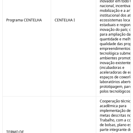
inovador em todo ter
nacional, incentivan
mobilização e a art
institucional dos at
Programa CENTELHA
CENTELHA I
ecossistemas locais
estaduais e regiona
inovação do país; co
para ampliação da
quantidade e melho
qualidade das prop
empreendimentos d
tecnológica submet
ambientes promoto
inovação existentes
(incubadoras e
aceleradoras de em
espaços de coworki
laboratórios aberto
prototipagem, parq
polos tecnológicos et
Cooperação técnica
acadêmica para
implementação de 
metas descritas no 
Trabalho, com a co
de bolsas, plano est
parte integrante do 
TERMO DE