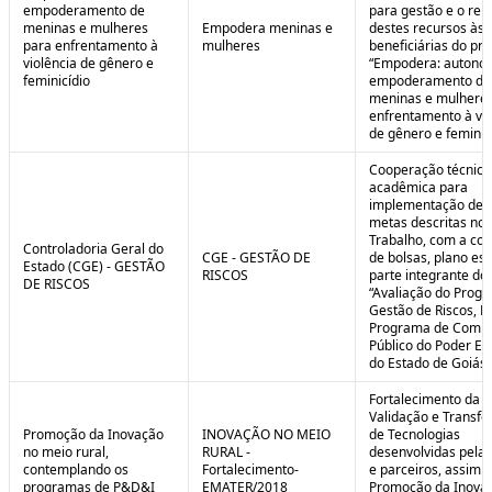
empoderamento de
para gestão e o rep
meninas e mulheres
Empodera meninas e
destes recursos às
para enfrentamento à
mulheres
beneficiárias do pro
violência de gênero e
“Empodera: autono
feminicídio
empoderamento de
meninas e mulheres
enfrentamento à vio
de gênero e feminicí
Cooperação técnica
acadêmica para
implementação de 
metas descritas no 
Trabalho, com a co
Controladoria Geral do
CGE - GESTÃO DE
de bolsas, plano est
Estado (CGE) - GESTÃO
RISCOS
parte integrante do 
DE RISCOS
“Avaliação do Prog
Gestão de Riscos, Ei
Programa de Compl
Público do Poder Ex
do Estado de Goiás”
Fortalecimento da P
Validação e Transfe
Promoção da Inovação
INOVAÇÃO NO MEIO
de Tecnologias
no meio rural,
RURAL -
desenvolvidas pela
contemplando os
Fortalecimento-
e parceiros, assim 
programas de P&D&I
EMATER/2018
Promoção da Inova