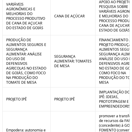
APOIO AO PROJETO
VARIÁVEIS
PESQUISA SOBRE
AGRONÔMICAS E
VARIÁVEIS AGRON
MELHORIAS DO
CANA DE AÇÚCAR
E MELHORIAS DO
PROCESSO PRODUTIVO
PROCESSO PRODUT
DE CANA DE AÇUCAR
CANA DE AÇUCAR 
DO ESTADO DE GOIÁS
ESTADO DE GOIÁS
PRODUÇÃO DE
FINANCIAMENTO A
ALIMENTOS SEGUROS E
PROJETO PRODUÇÃ
SEGURANÇA
ALIMENTOS SEGUR
ALIMENTAR: ANÁLISE
SEGURANÇA ALIME
SEGURANÇA
DO USO DE
ANÁLISE DO USO D
ALIMENTAR: TOMATES
DEFENSIVOS
DEFENSIVOS AGRI
DE MESA
AGRICOLAS NO ESTADO
NO ESTADO DE GOI
DE GOIÁS, COMO FOCO
COMO FOCO NA
NA PRODUÇÃO DO
PRODUÇÃO DO TO
TOMATE DE MESA
MESA
IMPLANTAÇÃO DO 
IPÊ: IDEIAS,
PROJETO IPÊ
PROJETO IPÊ
PROTOTIPAGEM E
EMPREENDEDORIS
promover a transfe
de recursos da FAP
(concedente) à GOI
Empodera: autonomia e
FOMENTO (convene