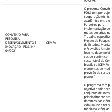
do Leite.
O presente Convêni
PD&I tem por objet
cooperação técnica
acadêmica entre os
Parceiros para
implementação de 
metas descritas no 
CONVÊNIO PARA
Trabalho específico
PESQUISA,
Projeto de Pesquisa
DESENVOLVIMENTO E
CEMPA
de Estudos, Monito
INOVAÇÃO - PD&I N.º
e Previsões Ambien
04/2021
foco no desenvolvi
socioe-conômico
sustentável do Cer
brasileiro (CEMPA-C
elementos de mode
previsão de curto e
prazos”.
O programa tem po
objetivo apoiar proj
conjuntos de invest
principalmente nos
domínios das ciênci
vida (saúde e tecno
médicas), ciências a