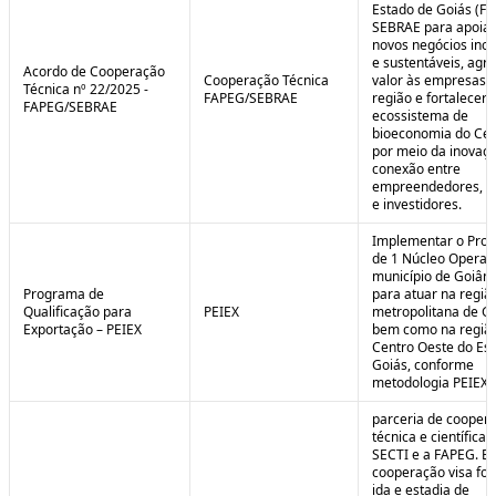
Estado de Goiás (F
SEBRAE para apoiar
novos negócios ino
e sustentáveis, agr
Acordo de Cooperação
Cooperação Técnica
valor às empresas 
Técnica nº 22/2025 -
FAPEG/SEBRAE
região e fortalecer 
FAPEG/SEBRAE
ecossistema de
bioeconomia do Cer
por meio da inovaçã
conexão entre
empreendedores, 
e investidores.
Implementar o Pro
de 1 Núcleo Operac
município de Goiâni
Programa de
para atuar na regiã
Qualificação para
PEIEX
metropolitana de Go
Exportação – PEIEX
bem como na regiã
Centro Oeste do Es
Goiás, conforme
metodologia PEIEX.
parceria de cooper
técnica e científica 
SECTI e a FAPEG. E
cooperação visa fo
ida e estadia de