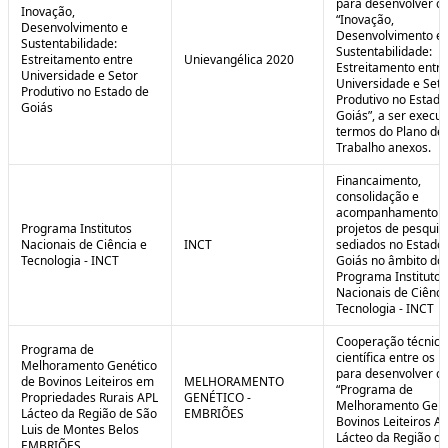
para desenvolver o 
Inovação,
“Inovação,
Desenvolvimento e
Desenvolvimento e
Sustentabilidade:
Sustentabilidade:
Estreitamento entre
Unievangélica 2020
Estreitamento entre
Universidade e Setor
Universidade e Seto
Produtivo no Estado de
Produtivo no Estado
Goiás
Goiás”, a ser execu
termos do Plano de
Trabalho anexos.
Financaimento,
consolidação e
acompanhamento d
Programa Institutos
projetos de pesquis
Nacionais de Ciência e
INCT
sediados no Estado
Tecnologia - INCT
Goiás no âmbito do
Programa Institutos
Nacionais de Ciênci
Tecnologia - INCT
Cooperação técnica
Programa de
científica entre os 
Melhoramento Genético
para desenvolver o
de Bovinos Leiteiros em
MELHORAMENTO
“Programa de
Propriedades Rurais APL
GENÉTICO -
Melhoramento Gené
Lácteo da Região de São
EMBRIÕES
Bovinos Leiteiros A
Luis de Montes Belos
Lácteo da Região d
EMBRIÕES