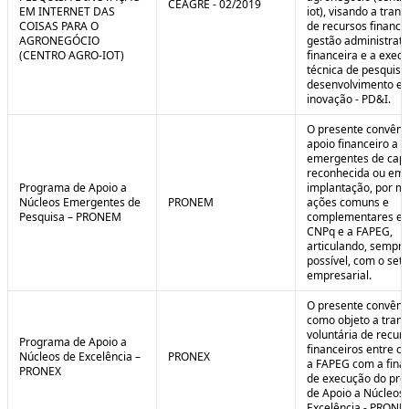
CEAGRE - 02/2019
EM INTERNET DAS
iot), visando a tran
COISAS PARA O
de recursos financei
AGRONEGÓCIO
gestão administrati
(CENTRO AGRO-IOT)
financeira e a exec
técnica de pesquisa
desenvolvimento e
inovação - PD&I.
O presente convênio
apoio financeiro a 
emergentes de cap
reconhecida ou em 
Programa de Apoio a
implantação, por m
Núcleos Emergentes de
PRONEM
ações comuns e
Pesquisa – PRONEM
complementares en
CNPq e a FAPEG,
articulando, sempr
possível, com o seto
empresarial.
O presente convêni
como objeto a trans
voluntária de recur
Programa de Apoio a
financeiros entre o
Núcleos de Excelência –
PRONEX
a FAPEG com a fina
PRONEX
de execução do pr
de Apoio a Núcleos
Excelência - PRONE