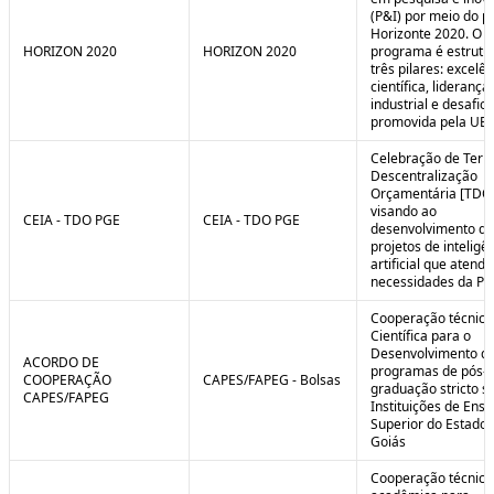
(P&I) por meio do 
Horizonte 2020. O
HORIZON 2020
HORIZON 2020
programa é estrut
três pilares: excelên
científica, liderança
industrial e desafio
promovida pela UE.
Celebração de Ter
Descentralização
Orçamentária [TDO
visando ao
CEIA - TDO PGE
CEIA - TDO PGE
desenvolvimento de
projetos de inteligê
artificial que atend
necessidades da PG
Cooperação técnica
Científica para o
Desenvolvimento d
ACORDO DE
programas de pós-
COOPERAÇÃO
CAPES/FAPEG - Bolsas
graduação stricto 
CAPES/FAPEG
Instituições de Ensi
Superior do Estado 
Goiás
Cooperação técnica