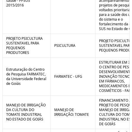
saúde - PPSUS
acompanhamento d
2015/2016
projetos de pesquis
voltados prioritari
para a saúde dos us
do sistema e o
fortalecimento da g
SUS no Estado de G
PROJETO PSICULTURA
PROJETO PSICULTU
SUSTENTAVEL PARA
PSICULTURA
SUSTENTAVEL PARA
PEQUENOS
PEQUENOS PRODU
PRODUTORES
ESTRUTURAR EM 3
O CENTRO DE PESQ
Estruturação do Centro
DESENVOLVIMENTO
de Pesquisa FARMATEC,
FARMATEC - UFG
INOVAÇÃO TECNOL
da Universidade Federal
EM FÁRMACOS,
de Goiás
MEDICAMENTOS E
COSMÉTICOS - FA
FINANCIAMENTO A
MANEJO DE IRRIGAÇÃO
PROJETO DE PESQU
DA CULTURA DO
MANEJO DE
MANEJO DE IRRIGA
TOMATE INDUSTRIAL
IRRIGAÇÃO: TOMATE
CULTURA DO TOMA
NO ESTADO DE GOIÁS
INDUSTRIAL NO ES
DE GOIÁS