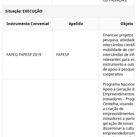
OU PRIVADAS
Situação: EXECUÇÃO
Instrumento Convenial
Apelido
Objeto
Financiar projetos d
pesquisa, atividade
intercâmbio científi
mobilidade de cienti
FAPEG-FAPESP 2019
FAPESP
intercâmbio de inf
relevantes para est
instrumento e outra
de apoio à pesquisa
cooperativa
Programa Nacional
Apoio à Geração de
Empreendimentos
Inovadores – Prog
Centelha, visando e
a criação de
empreendimentos
inovadores a partir 
geração de novas id
disseminar a cultur
empreendedorismo