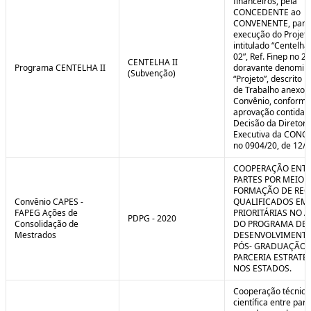
financeiros, pela
CONCEDENTE ao
CONVENENTE, para
execução do Projet
intitulado “Centelha
02”, Ref. Finep no 2
CENTELHA II
Programa CENTELHA II
doravante denomin
(Subvenção)
“Projeto”, descrito 
de Trabalho anexo a
Convênio, conforme
aprovação contida 
Decisão da Diretori
Executiva da CON
no 0904/20, de 12/1
COOPERAÇÃO ENTR
PARTES POR MEIO 
FORMAÇÃO DE REC
Convênio CAPES -
QUALIFICADOS EM
FAPEG Ações de
PRIORITÁRIAS NO 
PDPG - 2020
Consolidação de
DO PROGRAMA DE
Mestrados
DESENVOLVIMENT
PÓS- GRADUAÇÃO (
PARCERIA ESTRATÉ
NOS ESTADOS.
Cooperação técnica
científica entre par