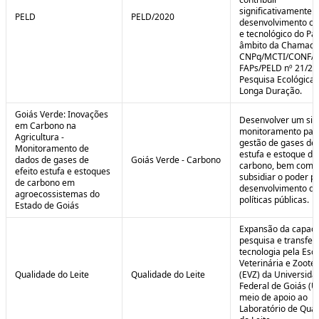
significativamente 
PELD
PELD/2020
desenvolvimento cie
e tecnológico do Paí
âmbito da Chamad
CNPq/MCTI/CONFA
FAPs/PELD nº 21/20
Pesquisa Ecológica 
Longa Duração.
Goiás Verde: Inovações
Desenvolver um sis
em Carbono na
monitoramento par
Agricultura -
gestão de gases de 
Monitoramento de
estufa e estoque de
dados de gases de
Goiás Verde - Carbono
carbono, bem como
efeito estufa e estoques
subsidiar o poder p
de carbono em
desenvolvimento de
agroecossistemas do
políticas públicas.
Estado de Goiás
Expansão da capaci
pesquisa e transfer
tecnologia pela Esc
Veterinária e Zoote
Qualidade do Leite
Qualidade do Leite
(EVZ) da Universida
Federal de Goiás (U
meio de apoio ao
Laboratório de Qua