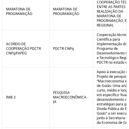
COOPERAÇÃO TÉCN
ENTRE AS PARTES P
MARATONA DE
MARATONA DE
REALIZAÇÃO DA
PROGRAMAÇÃO
PROGRAMAÇÃO
MARATONA DE
PROGRAMAÇÃO, EM
REGIONAL
Cooperação técnica
Científica para
ACORDO DE
Implementação do
COOPERAÇÃO PDCTR
PDCTR CNPq
Programa de
CNPq/FAPEG
Desenvolvimento Cie
e Tecnológico Region
PDCTR no estado de
Apoio à execução d
Projeto de pesquisa
“Macroeconomia e 
de Goiás: Uma anál
curto, médio e longo
PESQUISA
em específico “Aval
IMB 3
MACROECONÔMICA -
desenvolvimento de
IA
estratégias para ge
Dívida Pública do E
Goiás” a ser execut
junto à Secretaria 
da Economia de Goi