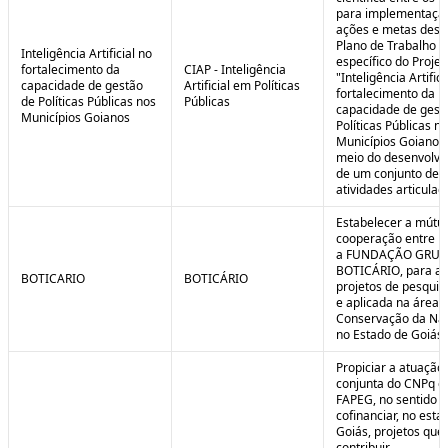
para implementaçã
ações e metas descr
Plano de Trabalho
Inteligência Artificial no
específico do Projet
fortalecimento da
CIAP - Inteligência
"Inteligência Artifici
capacidade de gestão
Artificial em Políticas
fortalecimento da
de Políticas Públicas nos
Públicas
capacidade de gest
Municípios Goianos
Políticas Públicas n
Municípios Goianos
meio do desenvolvi
de um conjunto de
atividades articulad
Estabelecer a mútu
cooperação entre F
a FUNDAÇÃO GRU
BOTICÁRIO, para ap
BOTICARIO
BOTICÁRIO
projetos de pesquis
e aplicada na área 
Conservação da Na
no Estado de Goiás.
Propiciar a atuação
conjunta do CNPq e
FAPEG, no sentido 
cofinanciar, no esta
Goiás, projetos que
contribuir