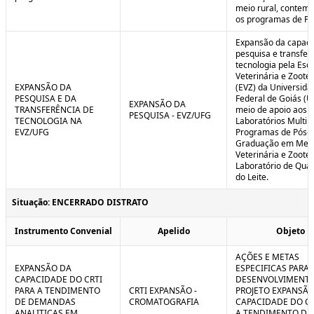
meio rural, contem
os programas de P
Expansão da capaci
pesquisa e transfer
tecnologia pela Esc
Veterinária e Zoote
EXPANSÃO DA
(EVZ) da Universida
PESQUISA E DA
Federal de Goiás (U
EXPANSÃO DA
TRANSFERÊNCIA DE
meio de apoio aos
PESQUISA - EVZ/UFG
TECNOLOGIA NA
Laboratórios Multiu
EVZ/UFG
Programas de Pós-
Graduação em Medi
Veterinária e Zoote
Laboratório de Qua
do Leite.
Situação: ENCERRADO DISTRATO
Instrumento Convenial
Apelido
Objeto
AÇÕES E METAS
EXPANSÃO DA
ESPECIFICAS PARA 
CAPACIDADE DO CRTI
DESENVOLVIMENT
PARA A TENDIMENTO
CRTI EXPANSÃO -
PROJETO EXPANSÃO
DE DEMANDAS
CROMATOGRAFIA
CAPACIDADE DO CR
ANALITICAS EM
A TENDIMENTO DE