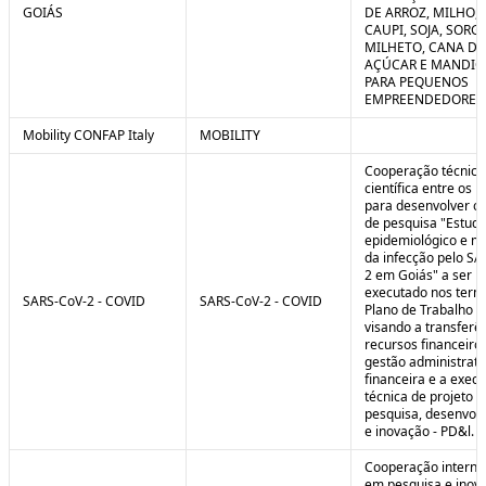
GOIÁS
DE ARROZ, MILHO, F
CAUPI, SOJA, SORG
MILHETO, CANA DE
AÇÚCAR E MANDI
PARA PEQUENOS
EMPREENDEDORES 
Mobility CONFAP Italy
MOBILITY
Cooperação técnica
científica entre os 
para desenvolver o 
de pesquisa "Estud
epidemiológico e m
da infecção pelo SA
2 em Goiás" a ser
executado nos term
SARS-CoV-2 - COVID
SARS-CoV-2 - COVID
Plano de Trabalho a
visando a transferê
recursos financeiros
gestão administrati
financeira e a exec
técnica de projeto d
pesquisa, desenvol
e inovação - PD&l.
Cooperação interna
em pesquisa e inov