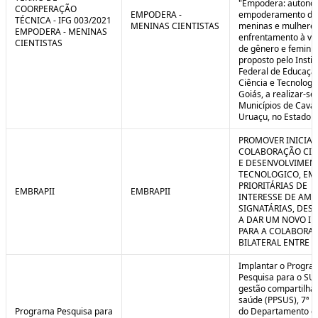
"Empodera: autono
COORPERAÇÃO
EMPODERA -
empoderamento de
TÉCNICA - IFG 003/2021
MENINAS CIENTISTAS
meninas e mulheres
EMPODERA - MENINAS
enfrentamento à vio
CIENTISTAS
de gênero e feminicí
proposto pelo Instit
Federal de Educaçã
Ciência e Tecnologi
Goiás, a realizar-se
Municípios de Caval
Uruaçu, no Estado d
PROMOVER INICIAT
COLABORAÇÃO CIE
E DESENVOLVIMEN
TECNOLOGICO, EM
PRIORITÁRIAS DE
EMBRAPII
EMBRAPII
INTERESSE DE AMB
SIGNATÁRIAS, DES
A DAR UM NOVO I
PARA A COLABORA
BILATERAL ENTRE 
Implantar o Progra
Pesquisa para o SU
gestão compartilha
saúde (PPSUS), 7ª E
Programa Pesquisa para
do Departamento d