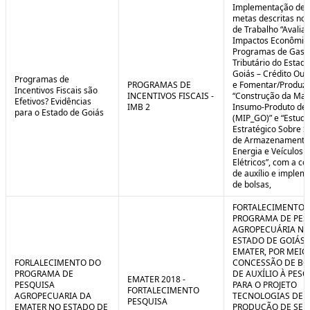
Implementação de 
metas descritas nos
de Trabalho “Avalia
Impactos Econômic
Programas de Gast
Tributário do Estad
Goiás – Crédito Ou
Programas de
PROGRAMAS DE
e Fomentar/Produzir
Incentivos Fiscais são
INCENTIVOS FISCAIS -
“Construção da Matr
Efetivos? Evidências
IMB 2
Insumo-Produto de 
para o Estado de Goiás
(MIP_GO)” e “Estudo
Estratégico Sobre S
de Armazenamento
Energia e Veículos
Elétricos”, com a c
de auxílio e implem
de bolsas,
FORTALECIMENTO 
PROGRAMA DE PES
AGROPECUÁRIA NO
ESTADO DE GOIÁS 
EMATER, POR MEIO
FORLALECIMENTO DO
CONCESSÃO DE BO
PROGRAMA DE
DE AUXÍLIO À PESQ
EMATER 2018 -
PESQUISA
PARA O PROJETO
FORTALECIMENTO
AGROPECUARIA DA
TECNOLOGIAS DE
PESQUISA
EMATER NO ESTADO DE
PRODUÇÃO DE SE