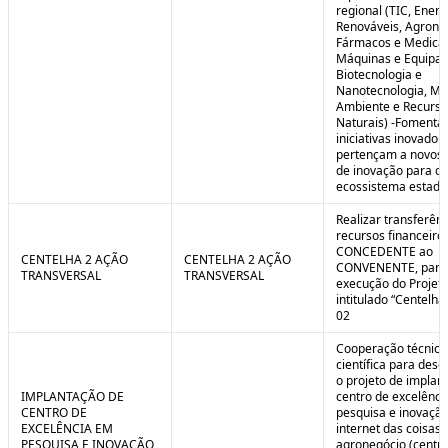
regional (TIC, Energ
Renováveis, Agrone
Fármacos e Medica
Máquinas e Equipa
Biotecnologia e
Nanotecnologia, Me
Ambiente e Recurso
Naturais) -Fomenta
iniciativas inovador
pertençam a novos
de inovação para o
ecossistema estadu
Realizar transferênc
recursos financeiros
CONCEDENTE ao
CENTELHA 2 AÇÃO
CENTELHA 2 AÇÃO
CONVENENTE, para
TRANSVERSAL
TRANSVERSAL
execução do Projet
intitulado “Centelha
02
Cooperação técnica
científica para dese
o projeto de implan
IMPLANTAÇÃO DE
centro de excelênc
CENTRO DE
pesquisa e inovaçã
EXCELÊNCIA EM
internet das coisas 
PESQUISA E INOVAÇÃO
agronegócio (centro