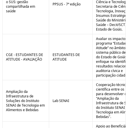
o SUS: gestão
Ciência e Tecnologi
PPSUS - 7ª edição
compartilhada em
Secretaria de Ciênci
saúde
Tecnologia, Inovaçã
Insumos Estratégic
Saúde do Ministério
Saúde – Decit/SCTI
Estado de Goiás.
Avaliar os impactos
programa “Estudant
Atitude” no âmbito 
sistema público de 
CGE - ESTUDANTES DE
ESTUDANTES DE
do Estado de Goiás
ATITUDE - AVALIAÇÃO
ATITUDE
enfoque na identifi
resultados relacion
auditoria cívica e
participação cidadã
Cooperação técnica
científica entre os 
Ampliação da
para desenvolver o 
Infraestrutura de
"Ampliação da
Soluções do Instituto
Lab SENAI
Infraestrutura de S
SENAI de Tecnologia em
do Instituto SENAI 
Alimentos e Bebidas
Tecnologia em Alim
Bebidas".
Apoio ao Beneficiár