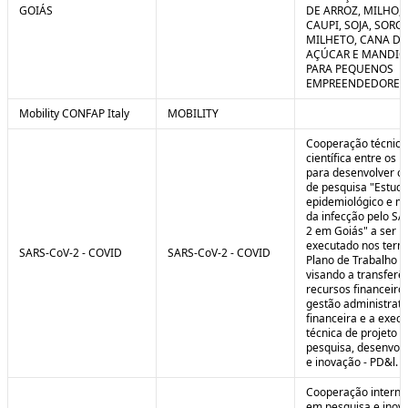
GOIÁS
DE ARROZ, MILHO, F
CAUPI, SOJA, SORG
MILHETO, CANA DE
AÇÚCAR E MANDI
PARA PEQUENOS
EMPREENDEDORES 
Mobility CONFAP Italy
MOBILITY
Cooperação técnica
científica entre os 
para desenvolver o 
de pesquisa "Estud
epidemiológico e m
da infecção pelo SA
2 em Goiás" a ser
executado nos term
SARS-CoV-2 - COVID
SARS-CoV-2 - COVID
Plano de Trabalho a
visando a transferê
recursos financeiros
gestão administrati
financeira e a exec
técnica de projeto d
pesquisa, desenvol
e inovação - PD&l.
Cooperação interna
em pesquisa e inov