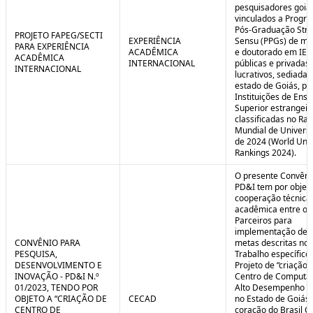
pesquisadores goia
vinculados a Progr
Pós-Graduação Stri
PROJETO FAPEG/SECTI
EXPERIÊNCIA
Sensu (PPGs) de me
PARA EXPERIÊNCIA
ACADÊMICA
e doutorado em IES
ACADÊMICA
INTERNACIONAL
públicas e privadas
INTERNACIONAL
lucrativos, sediadas
estado de Goiás, pa
Instituições de Ensi
Superior estrangei
classificadas no Ra
Mundial de Univers
de 2024 (World Univ
Rankings 2024).
O presente Convêni
PD&I tem por objet
cooperação técnica
acadêmica entre os
Parceiros para
implementação de 
CONVÊNIO PARA
metas descritas no 
PESQUISA,
Trabalho específico
DESENVOLVIMENTO E
Projeto de “criação 
INOVAÇÃO - PD&I N.º
Centro de Computa
01/2023, TENDO POR
Alto Desempenho (
OBJETO A “CRIAÇÃO DE
CECAD
no Estado de Goiás,
CENTRO DE
coração do Brasil Ce