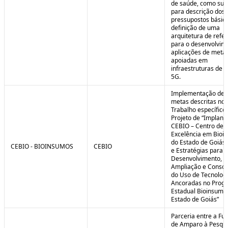
de saúde, como sub
para descrição dos
pressupostos básic
definição de uma
arquitetura de refe
para o desenvolvim
aplicações de meta
apoiadas em
infraestruturas de 
5G.
Implementação de 
metas descritas no 
Trabalho específico
Projeto de “Implant
CEBIO – Centro de
Excelência em Bioi
do Estado de Goiás 
CEBIO - BIOINSUMOS
CEBIO
e Estratégias para o
Desenvolvimento,
Ampliação e Consol
do Uso de Tecnolog
Ancoradas no Prog
Estadual Bioinsumo
Estado de Goiás”
Parceria entre a Fu
de Amparo à Pesqui