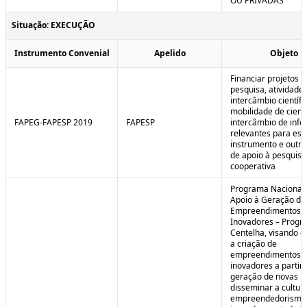
OU PRIVADAS
Situação: EXECUÇÃO
Instrumento Convenial
Apelido
Objeto
Financiar projetos d
pesquisa, atividade
intercâmbio científi
mobilidade de cienti
FAPEG-FAPESP 2019
FAPESP
intercâmbio de inf
relevantes para est
instrumento e outra
de apoio à pesquisa
cooperativa
Programa Nacional
Apoio à Geração de
Empreendimentos
Inovadores – Prog
Centelha, visando e
a criação de
empreendimentos
inovadores a partir 
geração de novas id
disseminar a cultur
empreendedorismo