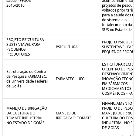
saúde - PPSUS
acompanhamento d
2015/2016
projetos de pesquis
voltados prioritari
para a saúde dos us
do sistema e o
fortalecimento da g
SUS no Estado de G
PROJETO PSICULTURA
PROJETO PSICULTU
SUSTENTAVEL PARA
PSICULTURA
SUSTENTAVEL PARA
PEQUENOS
PEQUENOS PRODU
PRODUTORES
ESTRUTURAR EM 3
O CENTRO DE PESQ
Estruturação do Centro
DESENVOLVIMENTO
de Pesquisa FARMATEC,
FARMATEC - UFG
INOVAÇÃO TECNOL
da Universidade Federal
EM FÁRMACOS,
de Goiás
MEDICAMENTOS E
COSMÉTICOS - FA
FINANCIAMENTO A
MANEJO DE IRRIGAÇÃO
PROJETO DE PESQU
DA CULTURA DO
MANEJO DE
MANEJO DE IRRIGA
TOMATE INDUSTRIAL
IRRIGAÇÃO: TOMATE
CULTURA DO TOMA
NO ESTADO DE GOIÁS
INDUSTRIAL NO ES
DE GOIÁS