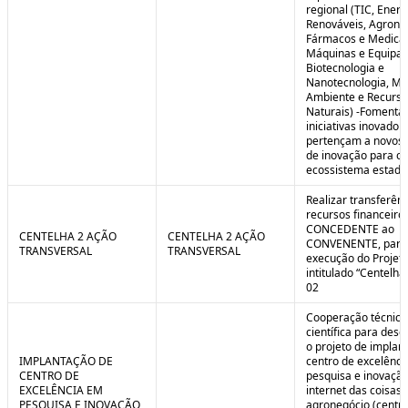
regional (TIC, Energ
Renováveis, Agrone
Fármacos e Medica
Máquinas e Equipa
Biotecnologia e
Nanotecnologia, Me
Ambiente e Recurso
Naturais) -Fomenta
iniciativas inovador
pertençam a novos
de inovação para o
ecossistema estadu
Realizar transferênc
recursos financeiros
CONCEDENTE ao
CENTELHA 2 AÇÃO
CENTELHA 2 AÇÃO
CONVENENTE, para
TRANSVERSAL
TRANSVERSAL
execução do Projet
intitulado “Centelha
02
Cooperação técnica
científica para dese
o projeto de implan
IMPLANTAÇÃO DE
centro de excelênc
CENTRO DE
pesquisa e inovaçã
EXCELÊNCIA EM
internet das coisas 
PESQUISA E INOVAÇÃO
agronegócio (centro