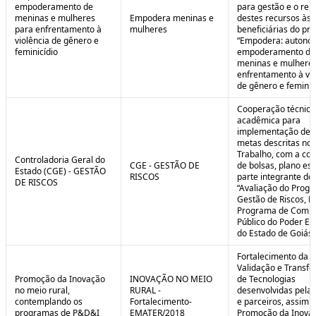
empoderamento de
para gestão e o rep
meninas e mulheres
Empodera meninas e
destes recursos às
para enfrentamento à
mulheres
beneficiárias do pro
violência de gênero e
“Empodera: autono
feminicídio
empoderamento de
meninas e mulheres
enfrentamento à vio
de gênero e feminicí
Cooperação técnica
acadêmica para
implementação de 
metas descritas no 
Trabalho, com a co
Controladoria Geral do
CGE - GESTÃO DE
de bolsas, plano est
Estado (CGE) - GESTÃO
RISCOS
parte integrante do 
DE RISCOS
“Avaliação do Prog
Gestão de Riscos, Ei
Programa de Compl
Público do Poder Ex
do Estado de Goiás”
Fortalecimento da P
Validação e Transfe
Promoção da Inovação
INOVAÇÃO NO MEIO
de Tecnologias
no meio rural,
RURAL -
desenvolvidas pela
contemplando os
Fortalecimento-
e parceiros, assim 
programas de P&D&I
EMATER/2018
Promoção da Inova