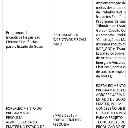
Implementação de 
metas descritas nos
de Trabalho “Avalia
Impactos Econômic
Programas de Gast
Tributário do Estad
Goiás – Crédito Ou
Programas de
PROGRAMAS DE
e Fomentar/Produzir
Incentivos Fiscais são
INCENTIVOS FISCAIS -
“Construção da Matr
Efetivos? Evidências
IMB 2
Insumo-Produto de 
para o Estado de Goiás
(MIP_GO)” e “Estudo
Estratégico Sobre S
de Armazenamento
Energia e Veículos
Elétricos”, com a c
de auxílio e implem
de bolsas,
FORTALECIMENTO 
PROGRAMA DE PES
AGROPECUÁRIA NO
ESTADO DE GOIÁS 
EMATER, POR MEIO
FORLALECIMENTO DO
CONCESSÃO DE BO
PROGRAMA DE
DE AUXÍLIO À PESQ
EMATER 2018 -
PESQUISA
PARA O PROJETO
FORTALECIMENTO
AGROPECUARIA DA
TECNOLOGIAS DE
PESQUISA
EMATER NO ESTADO DE
PRODUÇÃO DE SE