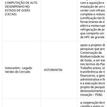
COMPUTAÇÃO DE ALTO
com a aquisição e
DESEMPENHO NO
instalação de um da
ESTADO DE GOIÁS
center com infraest
(CECAD)
completa e redunda
(certificação tier3) 
fornecimento de en
elétrica ininterrupta
refrigeração de pre
que comporte um s
de HPC de grande po
apoio a projetos de
pesquisas que pro
Conservação da
Biodiversidade no E
de Goiás, a ser exe
nos termos do Plan
Votorantim - Legado
Trabalho anexo, vis
VOTORANTIN
Verdes do Cerrado
transferência de re
financeiros, a gestã
administrativa e fin
e a execução técnic
projeto de pesquisa
desenvolvimento e
inovação – PD&I.
a cooperação técnic
científica entre os 