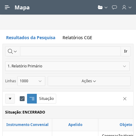
Ir para Conteúdo Principal
Mapa
Resultados da Pesquisa
Relatórios CGE
Ir
Linhas
Ações
Definições
Situação
Q
E
Remove
u
d
do
e
i
Situação: ENCERRADO
Relatório
b
t
r
a
Instrumento Convenial
Apelido
Objeto
a
r
d
C
e
o
Cooperação técnica