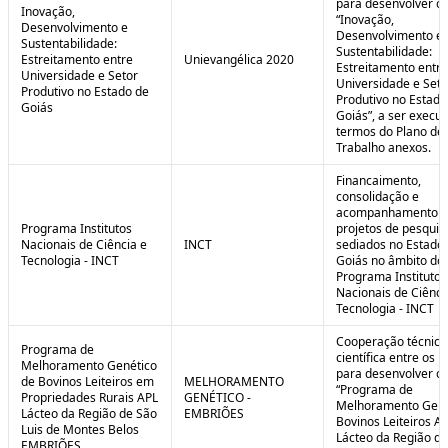
para desenvolver o 
Inovação,
“Inovação,
Desenvolvimento e
Desenvolvimento e
Sustentabilidade:
Sustentabilidade:
Estreitamento entre
Unievangélica 2020
Estreitamento entre
Universidade e Setor
Universidade e Seto
Produtivo no Estado de
Produtivo no Estado
Goiás
Goiás”, a ser execu
termos do Plano de
Trabalho anexos.
Financaimento,
consolidação e
acompanhamento d
Programa Institutos
projetos de pesquis
Nacionais de Ciência e
INCT
sediados no Estado
Tecnologia - INCT
Goiás no âmbito do
Programa Institutos
Nacionais de Ciênci
Tecnologia - INCT
Cooperação técnica
Programa de
científica entre os 
Melhoramento Genético
para desenvolver o
de Bovinos Leiteiros em
MELHORAMENTO
“Programa de
Propriedades Rurais APL
GENÉTICO -
Melhoramento Gené
Lácteo da Região de São
EMBRIÕES
Bovinos Leiteiros A
Luis de Montes Belos
Lácteo da Região d
EMBRIÕES