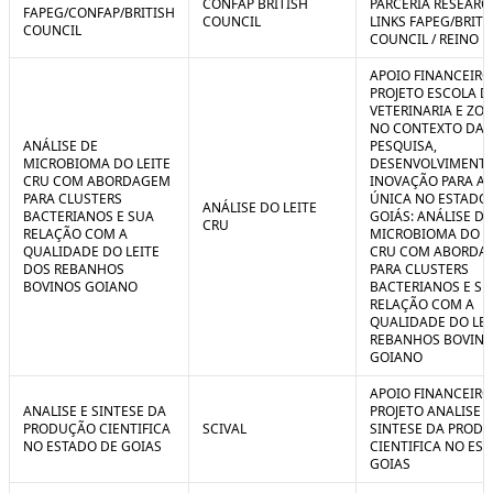
CONFAP BRITISH
PARCERIA RESEARC
FAPEG/CONFAP/BRITISH
COUNCIL
LINKS FAPEG/BRITI
COUNCIL
COUNCIL / REINO 
APOIO FINANCEIRO
PROJETO ESCOLA D
VETERINARIA E ZO
NO CONTEXTO DA
ANÁLISE DE
PESQUISA,
MICROBIOMA DO LEITE
DESENVOLVIMENTO
CRU COM ABORDAGEM
INOVAÇÃO PARA A
PARA CLUSTERS
ÚNICA NO ESTADO
ANÁLISE DO LEITE
BACTERIANOS E SUA
GOIÁS: ANÁLISE DE
CRU
RELAÇÃO COM A
MICROBIOMA DO L
QUALIDADE DO LEITE
CRU COM ABORDA
DOS REBANHOS
PARA CLUSTERS
BOVINOS GOIANO
BACTERIANOS E SU
RELAÇÃO COM A
QUALIDADE DO LEI
REBANHOS BOVIN
GOIANO
APOIO FINANCEIRO
ANALISE E SINTESE DA
PROJETO ANALISE E
PRODUÇÃO CIENTIFICA
SCIVAL
SINTESE DA PROD
NO ESTADO DE GOIAS
CIENTIFICA NO ES
GOIAS