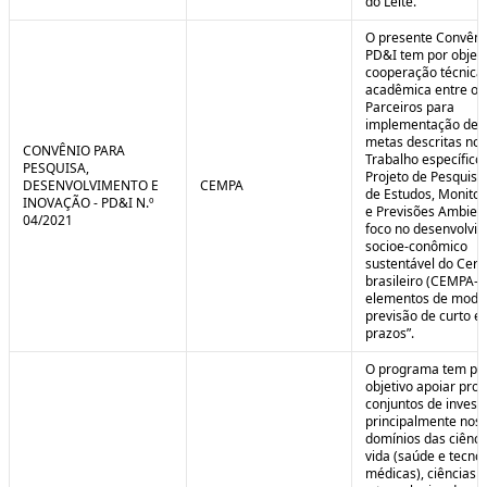
do Leite.
O presente Convêni
PD&I tem por objet
cooperação técnica
acadêmica entre os
Parceiros para
implementação de 
metas descritas no 
CONVÊNIO PARA
Trabalho específico
PESQUISA,
Projeto de Pesquisa
DESENVOLVIMENTO E
CEMPA
de Estudos, Monito
INOVAÇÃO - PD&I N.º
e Previsões Ambien
04/2021
foco no desenvolvi
socioe-conômico
sustentável do Cer
brasileiro (CEMPA-C
elementos de mode
previsão de curto e
prazos”.
O programa tem po
objetivo apoiar proj
conjuntos de invest
principalmente nos
domínios das ciênci
vida (saúde e tecno
médicas), ciências a