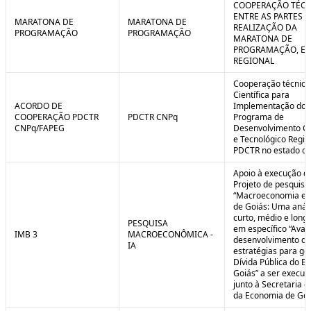
COOPERAÇÃO TÉCN
ENTRE AS PARTES P
MARATONA DE
MARATONA DE
REALIZAÇÃO DA
PROGRAMAÇÃO
PROGRAMAÇÃO
MARATONA DE
PROGRAMAÇÃO, EM
REGIONAL
Cooperação técnica
Científica para
ACORDO DE
Implementação do
COOPERAÇÃO PDCTR
PDCTR CNPq
Programa de
CNPq/FAPEG
Desenvolvimento Cie
e Tecnológico Region
PDCTR no estado de
Apoio à execução d
Projeto de pesquisa
“Macroeconomia e 
de Goiás: Uma anál
curto, médio e longo
PESQUISA
em específico “Aval
IMB 3
MACROECONÔMICA -
desenvolvimento de
IA
estratégias para ge
Dívida Pública do E
Goiás” a ser execut
junto à Secretaria 
da Economia de Goi