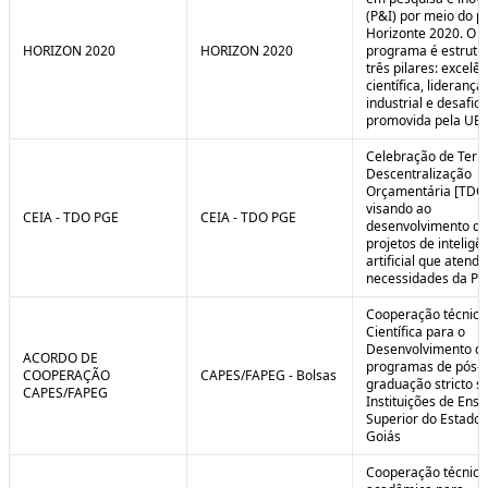
(P&I) por meio do 
Horizonte 2020. O
HORIZON 2020
HORIZON 2020
programa é estrut
três pilares: excelên
científica, liderança
industrial e desafio
promovida pela UE.
Celebração de Ter
Descentralização
Orçamentária [TDO
visando ao
CEIA - TDO PGE
CEIA - TDO PGE
desenvolvimento de
projetos de inteligê
artificial que atend
necessidades da PG
Cooperação técnica
Científica para o
Desenvolvimento d
ACORDO DE
programas de pós-
COOPERAÇÃO
CAPES/FAPEG - Bolsas
graduação stricto 
CAPES/FAPEG
Instituições de Ensi
Superior do Estado 
Goiás
Cooperação técnica