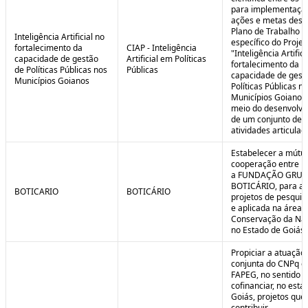
para implementaçã
ações e metas descr
Plano de Trabalho
Inteligência Artificial no
específico do Projet
fortalecimento da
CIAP - Inteligência
"Inteligência Artifici
capacidade de gestão
Artificial em Políticas
fortalecimento da
de Políticas Públicas nos
Públicas
capacidade de gest
Municípios Goianos
Políticas Públicas n
Municípios Goianos
meio do desenvolvi
de um conjunto de
atividades articulad
Estabelecer a mútu
cooperação entre F
a FUNDAÇÃO GRU
BOTICÁRIO, para ap
BOTICARIO
BOTICÁRIO
projetos de pesquis
e aplicada na área 
Conservação da Na
no Estado de Goiás.
Propiciar a atuação
conjunta do CNPq e
FAPEG, no sentido 
cofinanciar, no esta
Goiás, projetos que
contribuir