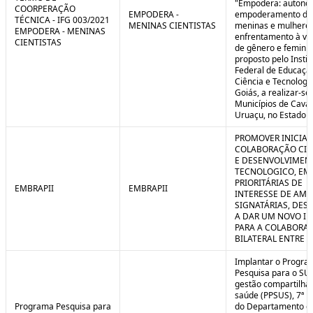
"Empodera: autono
COORPERAÇÃO
EMPODERA -
empoderamento de
TÉCNICA - IFG 003/2021
MENINAS CIENTISTAS
meninas e mulheres
EMPODERA - MENINAS
enfrentamento à vio
CIENTISTAS
de gênero e feminicí
proposto pelo Instit
Federal de Educaçã
Ciência e Tecnologi
Goiás, a realizar-se
Municípios de Caval
Uruaçu, no Estado d
PROMOVER INICIAT
COLABORAÇÃO CIE
E DESENVOLVIMEN
TECNOLOGICO, EM
PRIORITÁRIAS DE
EMBRAPII
EMBRAPII
INTERESSE DE AMB
SIGNATÁRIAS, DES
A DAR UM NOVO I
PARA A COLABORA
BILATERAL ENTRE 
Implantar o Progra
Pesquisa para o SU
gestão compartilha
saúde (PPSUS), 7ª E
Programa Pesquisa para
do Departamento d