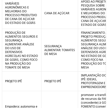
APOIO AO PROJETO
VARIÁVEIS
PESQUISA SOBRE
AGRONÔMICAS E
VARIÁVEIS AGRON
MELHORIAS DO
CANA DE AÇÚCAR
E MELHORIAS DO
PROCESSO PRODUTIVO
PROCESSO PRODUT
DE CANA DE AÇUCAR
CANA DE AÇUCAR 
DO ESTADO DE GOIÁS
ESTADO DE GOIÁS
PRODUÇÃO DE
FINANCIAMENTO A
ALIMENTOS SEGUROS E
PROJETO PRODUÇÃ
SEGURANÇA
ALIMENTOS SEGUR
ALIMENTAR: ANÁLISE
SEGURANÇA ALIME
SEGURANÇA
DO USO DE
ANÁLISE DO USO D
ALIMENTAR: TOMATES
DEFENSIVOS
DEFENSIVOS AGRI
DE MESA
AGRICOLAS NO ESTADO
NO ESTADO DE GOI
DE GOIÁS, COMO FOCO
COMO FOCO NA
NA PRODUÇÃO DO
PRODUÇÃO DO TO
TOMATE DE MESA
MESA
IMPLANTAÇÃO DO 
IPÊ: IDEIAS,
PROJETO IPÊ
PROJETO IPÊ
PROTOTIPAGEM E
EMPREENDEDORIS
promover a transfe
de recursos da FAP
(concedente) à GOI
Empodera: autonomia e
FOMENTO (convene