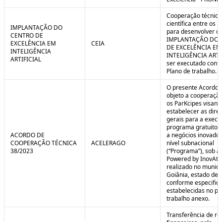
Cooperação técnica
científica entre os 
IMPLANTAÇÃO DO
para desenvolver o 
CENTRO DE
IMPLANTAÇÃO DO 
EXCELÊNCIA EM
CEIA
DE EXCELÊNCIA EM
INTELIGÊNCIA
INTELIGÊNCIA ARTI
ARTIFICIAL
ser executado conf
Plano de trabalho.
O presente Acordo 
objeto a cooperação
os ParKcipes visand
estabelecer as diret
gerais para a execu
programa gratuito 
ACORDO DE
a negócios inovado
COOPERAÇÃO TÉCNICA
ACELERAGO
nível subnacional
38/2023
(“Programa”), sob a
Powered by InovAtiv
realizado no municí
Goiânia, estado de 
conforme especific
estabelecidas no pl
trabalho anexo.
Transferência de re