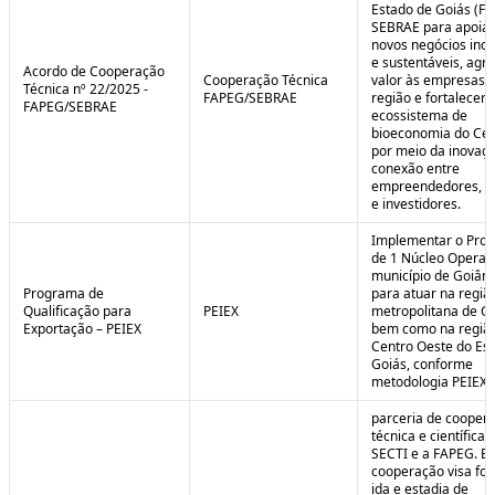
Estado de Goiás (F
SEBRAE para apoiar
novos negócios ino
e sustentáveis, agr
Acordo de Cooperação
Cooperação Técnica
valor às empresas 
Técnica nº 22/2025 -
FAPEG/SEBRAE
região e fortalecer 
FAPEG/SEBRAE
ecossistema de
bioeconomia do Cer
por meio da inovaçã
conexão entre
empreendedores, 
e investidores.
Implementar o Pro
de 1 Núcleo Operac
município de Goiâni
Programa de
para atuar na regiã
Qualificação para
PEIEX
metropolitana de Go
Exportação – PEIEX
bem como na regiã
Centro Oeste do Es
Goiás, conforme
metodologia PEIEX.
parceria de cooper
técnica e científica 
SECTI e a FAPEG. E
cooperação visa fo
ida e estadia de