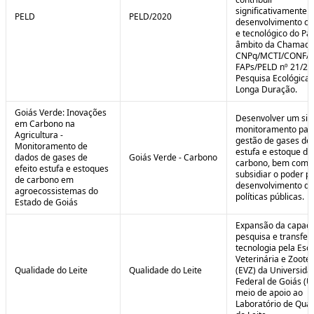
significativamente 
PELD
PELD/2020
desenvolvimento cie
e tecnológico do Paí
âmbito da Chamad
CNPq/MCTI/CONFA
FAPs/PELD nº 21/20
Pesquisa Ecológica 
Longa Duração.
Goiás Verde: Inovações
Desenvolver um sis
em Carbono na
monitoramento par
Agricultura -
gestão de gases de 
Monitoramento de
estufa e estoque de
dados de gases de
Goiás Verde - Carbono
carbono, bem como
efeito estufa e estoques
subsidiar o poder p
de carbono em
desenvolvimento de
agroecossistemas do
políticas públicas.
Estado de Goiás
Expansão da capaci
pesquisa e transfer
tecnologia pela Esc
Veterinária e Zoote
Qualidade do Leite
Qualidade do Leite
(EVZ) da Universida
Federal de Goiás (U
meio de apoio ao
Laboratório de Qua