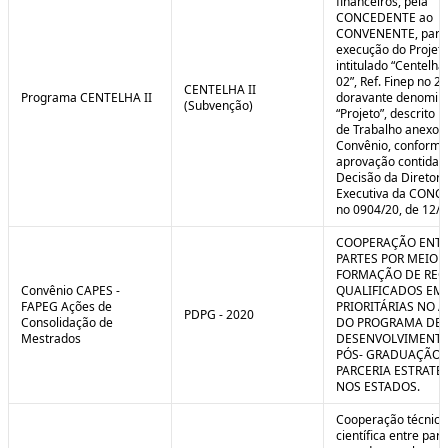
financeiros, pela
CONCEDENTE ao
CONVENENTE, para
execução do Projet
intitulado “Centelha
02”, Ref. Finep no 2
CENTELHA II
Programa CENTELHA II
doravante denomin
(Subvenção)
“Projeto”, descrito 
de Trabalho anexo a
Convênio, conforme
aprovação contida 
Decisão da Diretori
Executiva da CON
no 0904/20, de 12/1
COOPERAÇÃO ENTR
PARTES POR MEIO 
FORMAÇÃO DE REC
Convênio CAPES -
QUALIFICADOS EM
FAPEG Ações de
PRIORITÁRIAS NO 
PDPG - 2020
Consolidação de
DO PROGRAMA DE
Mestrados
DESENVOLVIMENT
PÓS- GRADUAÇÃO (
PARCERIA ESTRATÉ
NOS ESTADOS.
Cooperação técnica
científica entre par