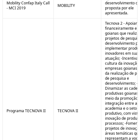
Mobility Confap Italy Call
desenvolvimento da
MOBILITY
- MCI 2019
proposta por ele
apresentada.
Tecnova 2 - Apoiar
financeiramente e
goianas que realiz
projetos de pesquis
desenvolvimento pa
implementar produ
inovadores em sua 
atuação; -Incentivar
cultura da inovação
empresas goianas 
da realização de pr
de pesquisa e
desenvolvimento; -
Dinamizar as cadei
produtivas goianas 
meio da promoção 
integração entre a
academia e o setor
Programa TECNOVA II
TECNOVA II
produtivo, com vista
inovação de produt
processos; -Foment
projetos de inovaç
áreas temáticas qu
representam a voc