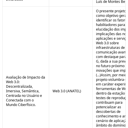
Luís de Montes Belo
O presente projeto
como objetivo geral
identificar os fatore
habilitadores para a
elucidação dos impa
implicações das no
aplicações e serviç
Web 3.0 sobre
infraestruturas de
comunicação avanç
com destaque para 
G, dada a sua preva
no futuro próximo e
inovações que impul
(...)Assim, por meio
Avaliação de Impacto da
projeto vislumbra-se
Web 3.0:
em caráter experim
Descentralizada,
ferramentas de Web
Imersiva, Semântica,
Web 3.0 (ANATEL)
dentro da estação 
Centrada no Usuário e
testes de reproduç
Conectada com o
contribuam para
Mundo Ciberfísico.
potencializar as
descobertas de
conhecimento e aná
cenário de aplicaçã
âmbito do domínio v