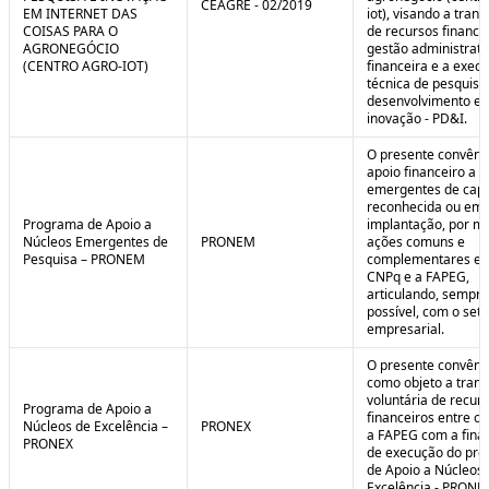
CEAGRE - 02/2019
EM INTERNET DAS
iot), visando a tran
COISAS PARA O
de recursos financei
AGRONEGÓCIO
gestão administrati
(CENTRO AGRO-IOT)
financeira e a exec
técnica de pesquisa
desenvolvimento e
inovação - PD&I.
O presente convênio
apoio financeiro a 
emergentes de cap
reconhecida ou em 
Programa de Apoio a
implantação, por m
Núcleos Emergentes de
PRONEM
ações comuns e
Pesquisa – PRONEM
complementares en
CNPq e a FAPEG,
articulando, sempr
possível, com o seto
empresarial.
O presente convêni
como objeto a trans
voluntária de recur
Programa de Apoio a
financeiros entre o
Núcleos de Excelência –
PRONEX
a FAPEG com a fina
PRONEX
de execução do pr
de Apoio a Núcleos
Excelência - PRONE