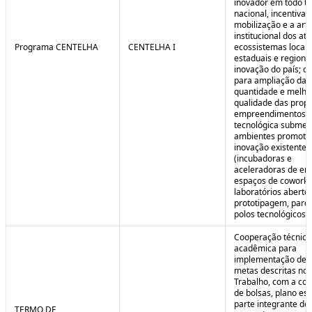
inovador em todo ter
nacional, incentivan
mobilização e a art
institucional dos at
Programa CENTELHA
CENTELHA I
ecossistemas locais
estaduais e regiona
inovação do país; co
para ampliação da
quantidade e melho
qualidade das prop
empreendimentos d
tecnológica submet
ambientes promoto
inovação existentes
(incubadoras e
aceleradoras de em
espaços de coworki
laboratórios aberto
prototipagem, parq
polos tecnológicos et
Cooperação técnica
acadêmica para
implementação de 
metas descritas no 
Trabalho, com a co
de bolsas, plano est
parte integrante do 
TERMO DE