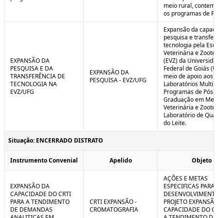
meio rural, contem
os programas de P
Expansão da capaci
pesquisa e transfer
tecnologia pela Esc
Veterinária e Zoote
EXPANSÃO DA
(EVZ) da Universida
PESQUISA E DA
Federal de Goiás (U
EXPANSÃO DA
TRANSFERÊNCIA DE
meio de apoio aos
PESQUISA - EVZ/UFG
TECNOLOGIA NA
Laboratórios Multiu
EVZ/UFG
Programas de Pós-
Graduação em Medi
Veterinária e Zoote
Laboratório de Qua
do Leite.
Situação: ENCERRADO DISTRATO
Instrumento Convenial
Apelido
Objeto
AÇÕES E METAS
EXPANSÃO DA
ESPECIFICAS PARA 
CAPACIDADE DO CRTI
DESENVOLVIMENT
PARA A TENDIMENTO
CRTI EXPANSÃO -
PROJETO EXPANSÃO
DE DEMANDAS
CROMATOGRAFIA
CAPACIDADE DO CR
ANALITICAS EM
A TENDIMENTO DE