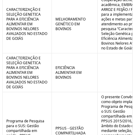
C
n
acadêmica, EMBRA
o
t
CARACTERIZAÇÃO E
ARROZ E FEIJÃO / F
n
r
SELEÇÃO GENETICA
para a implementaç
t
o
PARA A EFICIÊNCIA
MELHORAMENTO
ações e metas para
r
l
ALIMENTAR EM
GENÉTICO EM
atendimento ao pro
o
B
BOVINOS NELORES
BOVINOS
pesquisa “Caracteri
l
r
AVALIADOS NO ESTADO
Seleção Genética p
e
e
DE GOIÁS
Eficiência Alimenta
:
a
Bovinos Nelores Av
S
k
no Estado de Goiás”
i
t
CARACTERIZAÇÃO E
u
SELEÇÃO GENETICA
a
PARA A EFICIÊNCIA
EFICIÊNCIA
ç
ALIMENTAR EM
ALIMENTAR EM
ã
BOVINOS NELORES
BOVINOS
o
AVALIADOS NO ESTADO
DE GOIÁS
O presente Convêni
como objeto implan
Programa de Pesqui
o SUS: Gestão
compartilhada em s
Programa de Pesquisa
PPSUS 2015/2016, 
para o SUS: Gestão
âmbito do Estado de
PPSUS - GESTÃO
compartilhada em
mediante seleção, a
COMPARTILHADA