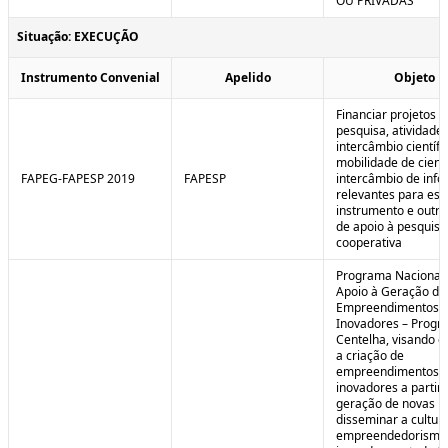
OU PRIVADAS
Situação: EXECUÇÃO
Instrumento Convenial
Apelido
Objeto
Financiar projetos d
pesquisa, atividade
intercâmbio científi
mobilidade de cienti
FAPEG-FAPESP 2019
FAPESP
intercâmbio de inf
relevantes para est
instrumento e outra
de apoio à pesquisa
cooperativa
Programa Nacional
Apoio à Geração de
Empreendimentos
Inovadores – Prog
Centelha, visando e
a criação de
empreendimentos
inovadores a partir 
geração de novas id
disseminar a cultur
empreendedorismo