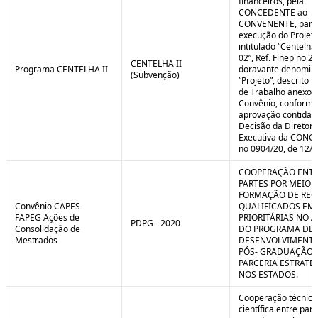
financeiros, pela
CONCEDENTE ao
CONVENENTE, para
execução do Projet
intitulado “Centelha
02”, Ref. Finep no 2
CENTELHA II
Programa CENTELHA II
doravante denomin
(Subvenção)
“Projeto”, descrito 
de Trabalho anexo a
Convênio, conforme
aprovação contida 
Decisão da Diretori
Executiva da CON
no 0904/20, de 12/1
COOPERAÇÃO ENTR
PARTES POR MEIO 
FORMAÇÃO DE REC
Convênio CAPES -
QUALIFICADOS EM
FAPEG Ações de
PRIORITÁRIAS NO 
PDPG - 2020
Consolidação de
DO PROGRAMA DE
Mestrados
DESENVOLVIMENT
PÓS- GRADUAÇÃO (
PARCERIA ESTRATÉ
NOS ESTADOS.
Cooperação técnica
científica entre par