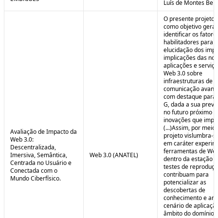
Luís de Montes Belo
O presente projeto
como objetivo geral
identificar os fatore
habilitadores para a
elucidação dos impa
implicações das no
aplicações e serviç
Web 3.0 sobre
infraestruturas de
comunicação avanç
com destaque para 
G, dada a sua preva
no futuro próximo e
inovações que impul
(...)Assim, por meio
Avaliação de Impacto da
projeto vislumbra-se
Web 3.0:
em caráter experim
Descentralizada,
ferramentas de Web
Imersiva, Semântica,
Web 3.0 (ANATEL)
dentro da estação 
Centrada no Usuário e
testes de reproduç
Conectada com o
contribuam para
Mundo Ciberfísico.
potencializar as
descobertas de
conhecimento e aná
cenário de aplicaçã
âmbito do domínio v