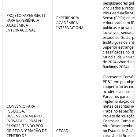
pesquisadores goia
vinculados a Progr
Pós-Graduação Stri
PROJETO FAPEG/SECTI
EXPERIÊNCIA
Sensu (PPGs) de me
PARA EXPERIÊNCIA
ACADÊMICA
e doutorado em IES
ACADÊMICA
INTERNACIONAL
públicas e privadas
INTERNACIONAL
lucrativos, sediadas
estado de Goiás, pa
Instituições de Ensi
Superior estrangei
classificadas no Ra
Mundial de Univers
de 2024 (World Univ
Rankings 2024).
O presente Convêni
PD&I tem por objet
cooperação técnica
acadêmica entre os
Parceiros para
implementação de 
CONVÊNIO PARA
metas descritas no 
PESQUISA,
Trabalho específico
DESENVOLVIMENTO E
Projeto de “criação 
INOVAÇÃO - PD&I N.º
Centro de Computa
01/2023, TENDO POR
Alto Desempenho (
OBJETO A “CRIAÇÃO DE
CECAD
no Estado de Goiás,
CENTRO DE
coração do Brasil Ce