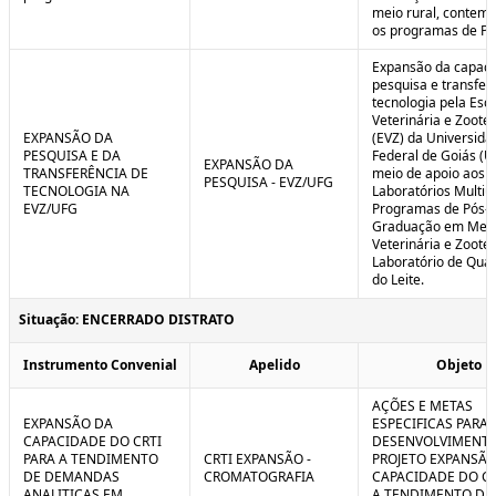
meio rural, contem
os programas de P
Expansão da capaci
pesquisa e transfer
tecnologia pela Esc
Veterinária e Zoote
EXPANSÃO DA
(EVZ) da Universida
PESQUISA E DA
Federal de Goiás (U
EXPANSÃO DA
TRANSFERÊNCIA DE
meio de apoio aos
PESQUISA - EVZ/UFG
TECNOLOGIA NA
Laboratórios Multiu
EVZ/UFG
Programas de Pós-
Graduação em Medi
Veterinária e Zoote
Laboratório de Qua
do Leite.
Situação: ENCERRADO DISTRATO
Instrumento Convenial
Apelido
Objeto
AÇÕES E METAS
EXPANSÃO DA
ESPECIFICAS PARA 
CAPACIDADE DO CRTI
DESENVOLVIMENT
PARA A TENDIMENTO
CRTI EXPANSÃO -
PROJETO EXPANSÃO
DE DEMANDAS
CROMATOGRAFIA
CAPACIDADE DO CR
ANALITICAS EM
A TENDIMENTO DE