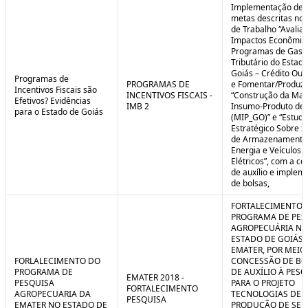
Implementação de 
metas descritas nos
de Trabalho “Avalia
Impactos Econômic
Programas de Gast
Tributário do Estad
Goiás – Crédito Ou
Programas de
PROGRAMAS DE
e Fomentar/Produzir
Incentivos Fiscais são
INCENTIVOS FISCAIS -
“Construção da Matr
Efetivos? Evidências
IMB 2
Insumo-Produto de 
para o Estado de Goiás
(MIP_GO)” e “Estudo
Estratégico Sobre S
de Armazenamento
Energia e Veículos
Elétricos”, com a c
de auxílio e implem
de bolsas,
FORTALECIMENTO 
PROGRAMA DE PES
AGROPECUÁRIA NO
ESTADO DE GOIÁS 
EMATER, POR MEIO
FORLALECIMENTO DO
CONCESSÃO DE BO
PROGRAMA DE
DE AUXÍLIO À PESQ
EMATER 2018 -
PESQUISA
PARA O PROJETO
FORTALECIMENTO
AGROPECUARIA DA
TECNOLOGIAS DE
PESQUISA
EMATER NO ESTADO DE
PRODUÇÃO DE SE