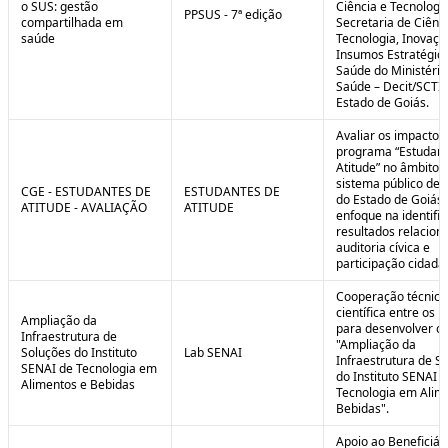
o SUS: gestão
Ciência e Tecnologi
PPSUS - 7ª edição
compartilhada em
Secretaria de Ciênci
saúde
Tecnologia, Inovaçã
Insumos Estratégic
Saúde do Ministério
Saúde – Decit/SCTI
Estado de Goiás.
Avaliar os impactos
programa “Estudant
Atitude” no âmbito 
sistema público de 
CGE - ESTUDANTES DE
ESTUDANTES DE
do Estado de Goiás
ATITUDE - AVALIAÇÃO
ATITUDE
enfoque na identifi
resultados relacion
auditoria cívica e
participação cidadã
Cooperação técnica
científica entre os 
Ampliação da
para desenvolver o 
Infraestrutura de
"Ampliação da
Soluções do Instituto
Lab SENAI
Infraestrutura de S
SENAI de Tecnologia em
do Instituto SENAI 
Alimentos e Bebidas
Tecnologia em Alim
Bebidas".
Apoio ao Beneficiár