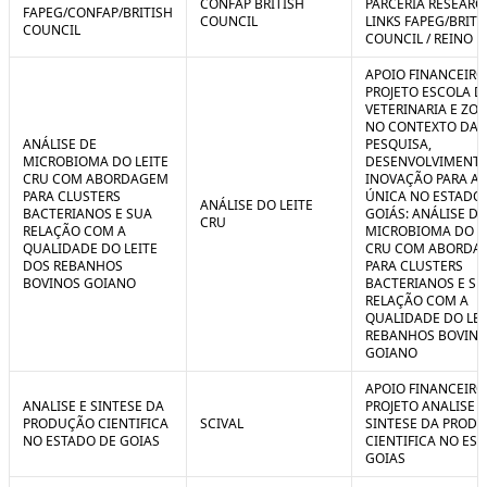
CONFAP BRITISH
PARCERIA RESEARC
FAPEG/CONFAP/BRITISH
COUNCIL
LINKS FAPEG/BRITI
COUNCIL
COUNCIL / REINO 
APOIO FINANCEIRO
PROJETO ESCOLA D
VETERINARIA E ZO
NO CONTEXTO DA
ANÁLISE DE
PESQUISA,
MICROBIOMA DO LEITE
DESENVOLVIMENTO
CRU COM ABORDAGEM
INOVAÇÃO PARA A
PARA CLUSTERS
ÚNICA NO ESTADO
ANÁLISE DO LEITE
BACTERIANOS E SUA
GOIÁS: ANÁLISE DE
CRU
RELAÇÃO COM A
MICROBIOMA DO L
QUALIDADE DO LEITE
CRU COM ABORDA
DOS REBANHOS
PARA CLUSTERS
BOVINOS GOIANO
BACTERIANOS E SU
RELAÇÃO COM A
QUALIDADE DO LEI
REBANHOS BOVIN
GOIANO
APOIO FINANCEIRO
ANALISE E SINTESE DA
PROJETO ANALISE E
PRODUÇÃO CIENTIFICA
SCIVAL
SINTESE DA PROD
NO ESTADO DE GOIAS
CIENTIFICA NO ES
GOIAS