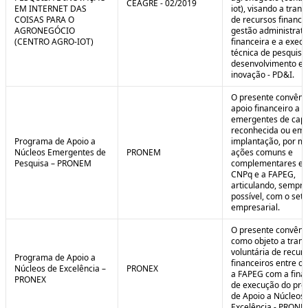
CEAGRE - 02/2019
EM INTERNET DAS
iot), visando a tran
COISAS PARA O
de recursos financei
AGRONEGÓCIO
gestão administrati
(CENTRO AGRO-IOT)
financeira e a exec
técnica de pesquisa
desenvolvimento e
inovação - PD&I.
O presente convênio
apoio financeiro a 
emergentes de cap
reconhecida ou em 
Programa de Apoio a
implantação, por m
Núcleos Emergentes de
PRONEM
ações comuns e
Pesquisa – PRONEM
complementares en
CNPq e a FAPEG,
articulando, sempr
possível, com o seto
empresarial.
O presente convêni
como objeto a trans
voluntária de recur
Programa de Apoio a
financeiros entre o
Núcleos de Excelência –
PRONEX
a FAPEG com a fina
PRONEX
de execução do pr
de Apoio a Núcleos
Excelência - PRONE