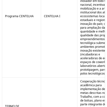
inovador em todo ter
nacional, incentivan
mobilização e a art
institucional dos at
Programa CENTELHA
CENTELHA I
ecossistemas locais
estaduais e regiona
inovação do país; co
para ampliação da
quantidade e melho
qualidade das prop
empreendimentos d
tecnológica submet
ambientes promoto
inovação existentes
(incubadoras e
aceleradoras de em
espaços de coworki
laboratórios aberto
prototipagem, parq
polos tecnológicos et
Cooperação técnica
acadêmica para
implementação de 
metas descritas no 
Trabalho, com a co
de bolsas, plano est
parte integrante do 
TERMO DE