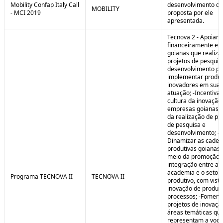
Mobility Confap Italy Call
desenvolvimento da
MOBILITY
- MCI 2019
proposta por ele
apresentada.
Tecnova 2 - Apoiar
financeiramente e
goianas que realiz
projetos de pesquis
desenvolvimento pa
implementar produ
inovadores em sua 
atuação; -Incentivar
cultura da inovação
empresas goianas 
da realização de pr
de pesquisa e
desenvolvimento; -
Dinamizar as cadei
produtivas goianas 
meio da promoção 
integração entre a
academia e o setor
Programa TECNOVA II
TECNOVA II
produtivo, com vista
inovação de produt
processos; -Foment
projetos de inovaç
áreas temáticas qu
representam a voc