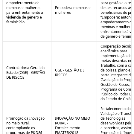
empoderamento de
para gestão e o rep
meninas e mulheres
Empodera meninas e
destes recursos às
para enfrentamento à
mulheres
beneficiárias do pro
violência de gênero e
“Empodera: autono
feminicídio
empoderamento de
meninas e mulheres
enfrentamento à vio
de gênero e feminicí
Cooperação técnica
acadêmica para
implementação de 
metas descritas no 
Trabalho, com a co
Controladoria Geral do
CGE - GESTÃO DE
de bolsas, plano est
Estado (CGE) - GESTÃO
RISCOS
parte integrante do 
DE RISCOS
“Avaliação do Prog
Gestão de Riscos, Ei
Programa de Compl
Público do Poder Ex
do Estado de Goiás”
Fortalecimento da P
Validação e Transfe
Promoção da Inovação
INOVAÇÃO NO MEIO
de Tecnologias
no meio rural,
RURAL -
desenvolvidas pela
contemplando os
Fortalecimento-
e parceiros, assim 
programas de P&D&I
EMATER/2018
Promoção da Inova