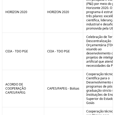
(P&I) por meio do 
Horizonte 2020. O
HORIZON 2020
HORIZON 2020
programa é estrut
três pilares: excelên
científica, liderança
industrial e desafio
promovida pela UE.
Celebração de Ter
Descentralização
Orçamentária [TDO
visando ao
CEIA - TDO PGE
CEIA - TDO PGE
desenvolvimento de
projetos de inteligê
artificial que atend
necessidades da PG
Cooperação técnica
Científica para o
Desenvolvimento d
ACORDO DE
programas de pós-
COOPERAÇÃO
CAPES/FAPEG - Bolsas
graduação stricto 
CAPES/FAPEG
Instituições de Ensi
Superior do Estado 
Goiás
Cooperação técnica