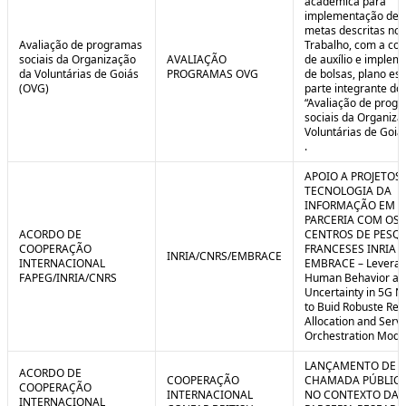
acadêmica para
implementação de 
metas descritas no 
Avaliação de programas
Trabalho, com a co
sociais da Organização
AVALIAÇÃO
de auxílio e implem
da Voluntárias de Goiás
PROGRAMAS OVG
de bolsas, plano est
(OVG)
parte integrante do 
“Avaliação de prog
sociais da Organiza
Voluntárias de Goiá
.
APOIO A PROJETOS
TECNOLOGIA DA
INFORMAÇÃO EM
PARCERIA COM OS
ACORDO DE
CENTROS DE PESQ
COOPERAÇÃO
FRANCESES INRIA E
INRIA/CNRS/EMBRACE
INTERNACIONAL
EMBRACE – Leverag
FAPEG/INRIA/CNRS
Human Behavior an
Uncertainty in 5G N
to Buid Robuste Re
Allocation and Serv
Orchestration Mode
LANÇAMENTO DE
ACORDO DE
COOPERAÇÃO
CHAMADA PÚBLICA
COOPERAÇÃO
INTERNACIONAL
NO CONTEXTO DA
INTERNACIONAL