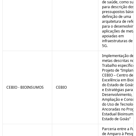
de saúde, como sub
para descrição dos
pressupostos básic
definição de uma
arquitetura de refe
para o desenvolvim
aplicações de meta
apoiadas em
infraestruturas de 
5G.
Implementação de 
metas descritas no 
Trabalho específico
Projeto de “Implant
CEBIO – Centro de
Excelência em Bioi
do Estado de Goiás 
CEBIO - BIOINSUMOS
CEBIO
e Estratégias para o
Desenvolvimento,
Ampliação e Consol
do Uso de Tecnolog
Ancoradas no Prog
Estadual Bioinsumo
Estado de Goiás”
Parceria entre a Fu
de Amparo à Pesqui