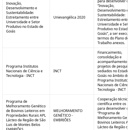
para desenvolver o 
Inovação,
“Inovação,
Desenvolvimento e
Desenvolvimento e
Sustentabilidade:
Sustentabilidade:
Estreitamento entre
Unievangélica 2020
Estreitamento entre
Universidade e Setor
Universidade e Seto
Produtivo no Estado de
Produtivo no Estado
Goiás
Goiás”, a ser execu
termos do Plano de
Trabalho anexos.
Financaimento,
consolidação e
acompanhamento d
Programa Institutos
projetos de pesquis
Nacionais de Ciência e
INCT
sediados no Estado
Tecnologia - INCT
Goiás no âmbito do
Programa Institutos
Nacionais de Ciênci
Tecnologia - INCT
Cooperação técnica
Programa de
científica entre os 
Melhoramento Genético
para desenvolver o
de Bovinos Leiteiros em
MELHORAMENTO
“Programa de
Propriedades Rurais APL
GENÉTICO -
Melhoramento Gené
Lácteo da Região de São
EMBRIÕES
Bovinos Leiteiros A
Luis de Montes Belos
Lácteo da Região d
EMBRIÕES