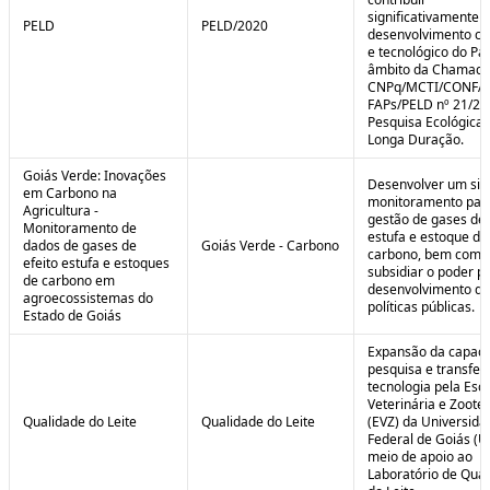
significativamente 
PELD
PELD/2020
desenvolvimento cie
e tecnológico do Paí
âmbito da Chamad
CNPq/MCTI/CONFA
FAPs/PELD nº 21/20
Pesquisa Ecológica 
Longa Duração.
Goiás Verde: Inovações
Desenvolver um sis
em Carbono na
monitoramento par
Agricultura -
gestão de gases de 
Monitoramento de
estufa e estoque de
dados de gases de
Goiás Verde - Carbono
carbono, bem como
efeito estufa e estoques
subsidiar o poder p
de carbono em
desenvolvimento de
agroecossistemas do
políticas públicas.
Estado de Goiás
Expansão da capaci
pesquisa e transfer
tecnologia pela Esc
Veterinária e Zoote
Qualidade do Leite
Qualidade do Leite
(EVZ) da Universida
Federal de Goiás (U
meio de apoio ao
Laboratório de Qua