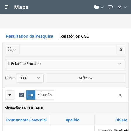
Ir para Conteúdo Principal
Mapa
Resultados da Pesquisa
Relatórios CGE
Ir
Linhas
Ações
Definições
Situação
Q
E
Remove
u
d
do
e
i
Situação: ENCERRADO
Relatório
b
t
r
a
Instrumento Convenial
Apelido
Objeto
a
r
d
C
e
o
Cooperação técnica