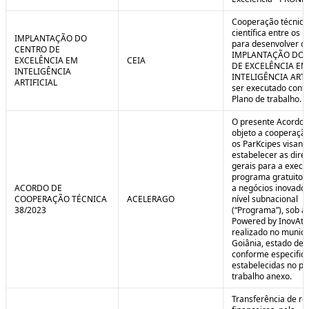
Cooperação técnica
científica entre os 
IMPLANTAÇÃO DO
para desenvolver o 
CENTRO DE
IMPLANTAÇÃO DO 
EXCELÊNCIA EM
CEIA
DE EXCELÊNCIA EM
INTELIGÊNCIA
INTELIGÊNCIA ARTI
ARTIFICIAL
ser executado conf
Plano de trabalho.
O presente Acordo 
objeto a cooperação
os ParKcipes visand
estabelecer as diret
gerais para a execu
programa gratuito 
ACORDO DE
a negócios inovado
COOPERAÇÃO TÉCNICA
ACELERAGO
nível subnacional
38/2023
(“Programa”), sob a
Powered by InovAtiv
realizado no municí
Goiânia, estado de 
conforme especific
estabelecidas no pl
trabalho anexo.
Transferência de re