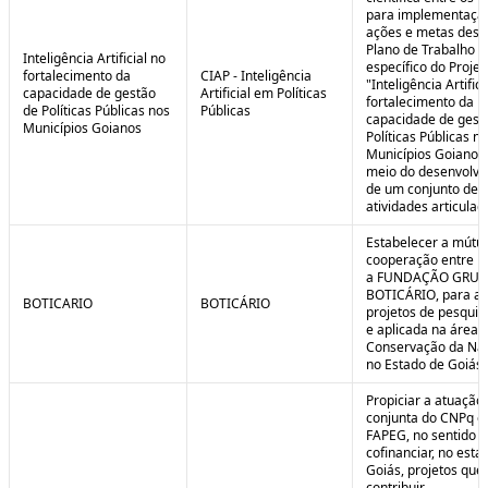
para implementaçã
ações e metas descr
Plano de Trabalho
Inteligência Artificial no
específico do Projet
fortalecimento da
CIAP - Inteligência
"Inteligência Artifici
capacidade de gestão
Artificial em Políticas
fortalecimento da
de Políticas Públicas nos
Públicas
capacidade de gest
Municípios Goianos
Políticas Públicas n
Municípios Goianos
meio do desenvolvi
de um conjunto de
atividades articulad
Estabelecer a mútu
cooperação entre F
a FUNDAÇÃO GRU
BOTICÁRIO, para ap
BOTICARIO
BOTICÁRIO
projetos de pesquis
e aplicada na área 
Conservação da Na
no Estado de Goiás.
Propiciar a atuação
conjunta do CNPq e
FAPEG, no sentido 
cofinanciar, no esta
Goiás, projetos que
contribuir