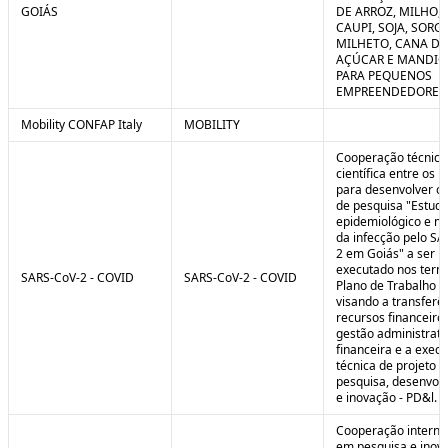
GOIÁS
DE ARROZ, MILHO, F
CAUPI, SOJA, SORG
MILHETO, CANA DE
AÇÚCAR E MANDI
PARA PEQUENOS
EMPREENDEDORES 
Mobility CONFAP Italy
MOBILITY
Cooperação técnica
científica entre os 
para desenvolver o 
de pesquisa "Estud
epidemiológico e m
da infecção pelo SA
2 em Goiás" a ser
executado nos term
SARS-CoV-2 - COVID
SARS-CoV-2 - COVID
Plano de Trabalho a
visando a transferê
recursos financeiros
gestão administrati
financeira e a exec
técnica de projeto d
pesquisa, desenvol
e inovação - PD&l.
Cooperação interna
em pesquisa e inov