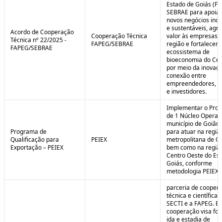
Estado de Goiás (F
SEBRAE para apoiar
novos negócios ino
e sustentáveis, agr
Acordo de Cooperação
Cooperação Técnica
valor às empresas 
Técnica nº 22/2025 -
FAPEG/SEBRAE
região e fortalecer 
FAPEG/SEBRAE
ecossistema de
bioeconomia do Cer
por meio da inovaçã
conexão entre
empreendedores, 
e investidores.
Implementar o Pro
de 1 Núcleo Operac
município de Goiâni
Programa de
para atuar na regiã
Qualificação para
PEIEX
metropolitana de Go
Exportação – PEIEX
bem como na regiã
Centro Oeste do Es
Goiás, conforme
metodologia PEIEX.
parceria de cooper
técnica e científica 
SECTI e a FAPEG. E
cooperação visa fo
ida e estadia de