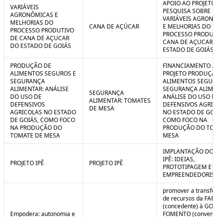
APOIO AO PROJETO
VARIÁVEIS
PESQUISA SOBRE
AGRONÔMICAS E
VARIÁVEIS AGRON
MELHORIAS DO
CANA DE AÇÚCAR
E MELHORIAS DO
PROCESSO PRODUTIVO
PROCESSO PRODUT
DE CANA DE AÇUCAR
CANA DE AÇUCAR 
DO ESTADO DE GOIÁS
ESTADO DE GOIÁS
PRODUÇÃO DE
FINANCIAMENTO A
ALIMENTOS SEGUROS E
PROJETO PRODUÇÃ
SEGURANÇA
ALIMENTOS SEGUR
ALIMENTAR: ANÁLISE
SEGURANÇA ALIME
SEGURANÇA
DO USO DE
ANÁLISE DO USO D
ALIMENTAR: TOMATES
DEFENSIVOS
DEFENSIVOS AGRI
DE MESA
AGRICOLAS NO ESTADO
NO ESTADO DE GOI
DE GOIÁS, COMO FOCO
COMO FOCO NA
NA PRODUÇÃO DO
PRODUÇÃO DO TO
TOMATE DE MESA
MESA
IMPLANTAÇÃO DO 
IPÊ: IDEIAS,
PROJETO IPÊ
PROJETO IPÊ
PROTOTIPAGEM E
EMPREENDEDORIS
promover a transfe
de recursos da FAP
(concedente) à GOI
Empodera: autonomia e
FOMENTO (convene