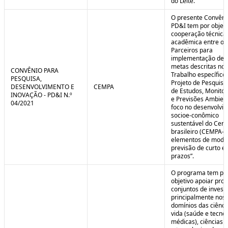
do Leite.
O presente Convêni
PD&I tem por objet
cooperação técnica
acadêmica entre os
Parceiros para
implementação de 
metas descritas no 
CONVÊNIO PARA
Trabalho específico
PESQUISA,
Projeto de Pesquisa
DESENVOLVIMENTO E
CEMPA
de Estudos, Monito
INOVAÇÃO - PD&I N.º
e Previsões Ambien
04/2021
foco no desenvolvi
socioe-conômico
sustentável do Cer
brasileiro (CEMPA-C
elementos de mode
previsão de curto e
prazos”.
O programa tem po
objetivo apoiar proj
conjuntos de invest
principalmente nos
domínios das ciênci
vida (saúde e tecno
médicas), ciências a