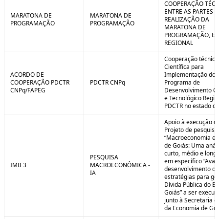
COOPERAÇÃO TÉCN
ENTRE AS PARTES P
MARATONA DE
MARATONA DE
REALIZAÇÃO DA
PROGRAMAÇÃO
PROGRAMAÇÃO
MARATONA DE
PROGRAMAÇÃO, EM
REGIONAL
Cooperação técnica
Científica para
ACORDO DE
Implementação do
COOPERAÇÃO PDCTR
PDCTR CNPq
Programa de
CNPq/FAPEG
Desenvolvimento Cie
e Tecnológico Region
PDCTR no estado de
Apoio à execução d
Projeto de pesquisa
“Macroeconomia e 
de Goiás: Uma anál
curto, médio e longo
PESQUISA
em específico “Aval
IMB 3
MACROECONÔMICA -
desenvolvimento de
IA
estratégias para ge
Dívida Pública do E
Goiás” a ser execut
junto à Secretaria 
da Economia de Goi