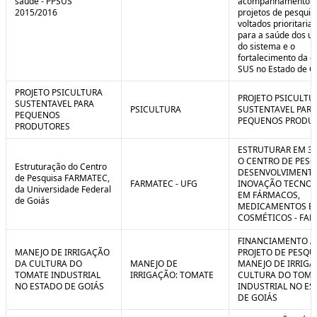
saúde - PPSUS
acompanhamento d
2015/2016
projetos de pesquis
voltados prioritari
para a saúde dos us
do sistema e o
fortalecimento da g
SUS no Estado de G
PROJETO PSICULTURA
PROJETO PSICULTU
SUSTENTAVEL PARA
PSICULTURA
SUSTENTAVEL PARA
PEQUENOS
PEQUENOS PRODU
PRODUTORES
ESTRUTURAR EM 3
O CENTRO DE PESQ
Estruturação do Centro
DESENVOLVIMENTO
de Pesquisa FARMATEC,
FARMATEC - UFG
INOVAÇÃO TECNOL
da Universidade Federal
EM FÁRMACOS,
de Goiás
MEDICAMENTOS E
COSMÉTICOS - FA
FINANCIAMENTO A
MANEJO DE IRRIGAÇÃO
PROJETO DE PESQU
DA CULTURA DO
MANEJO DE
MANEJO DE IRRIGA
TOMATE INDUSTRIAL
IRRIGAÇÃO: TOMATE
CULTURA DO TOMA
NO ESTADO DE GOIÁS
INDUSTRIAL NO ES
DE GOIÁS