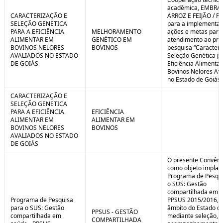
C
n
acadêmica, EMBRA
o
t
CARACTERIZAÇÃO E
ARROZ E FEIJÃO / F
n
r
SELEÇÃO GENETICA
para a implementaç
t
o
PARA A EFICIÊNCIA
MELHORAMENTO
ações e metas para
r
l
ALIMENTAR EM
GENÉTICO EM
atendimento ao pro
o
B
BOVINOS NELORES
BOVINOS
pesquisa “Caracteri
l
r
AVALIADOS NO ESTADO
Seleção Genética p
e
e
DE GOIÁS
Eficiência Alimenta
:
a
Bovinos Nelores Av
S
k
no Estado de Goiás”
i
t
CARACTERIZAÇÃO E
u
SELEÇÃO GENETICA
a
PARA A EFICIÊNCIA
EFICIÊNCIA
ç
ALIMENTAR EM
ALIMENTAR EM
ã
BOVINOS NELORES
BOVINOS
o
AVALIADOS NO ESTADO
DE GOIÁS
O presente Convêni
como objeto implan
Programa de Pesqui
o SUS: Gestão
compartilhada em s
Programa de Pesquisa
PPSUS 2015/2016, 
para o SUS: Gestão
âmbito do Estado de
PPSUS - GESTÃO
compartilhada em
mediante seleção, a
COMPARTILHADA