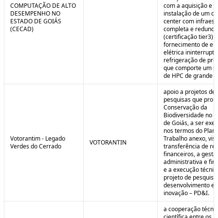
COMPUTAÇÃO DE ALTO
com a aquisição e
DESEMPENHO NO
instalação de um da
ESTADO DE GOIÁS
center com infraest
(CECAD)
completa e redunda
(certificação tier3) 
fornecimento de en
elétrica ininterrupta
refrigeração de pre
que comporte um s
de HPC de grande po
apoio a projetos de
pesquisas que pro
Conservação da
Biodiversidade no E
de Goiás, a ser exe
nos termos do Plan
Votorantim - Legado
Trabalho anexo, vis
VOTORANTIN
Verdes do Cerrado
transferência de re
financeiros, a gestã
administrativa e fin
e a execução técnic
projeto de pesquisa
desenvolvimento e
inovação – PD&I.
a cooperação técnic
científica entre os 