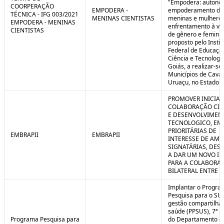
"Empodera: autono
COORPERAÇÃO
EMPODERA -
empoderamento de
TÉCNICA - IFG 003/2021
MENINAS CIENTISTAS
meninas e mulheres
EMPODERA - MENINAS
enfrentamento à vio
CIENTISTAS
de gênero e feminicí
proposto pelo Instit
Federal de Educaçã
Ciência e Tecnologi
Goiás, a realizar-se
Municípios de Caval
Uruaçu, no Estado d
PROMOVER INICIAT
COLABORAÇÃO CIE
E DESENVOLVIMEN
TECNOLOGICO, EM
PRIORITÁRIAS DE
EMBRAPII
EMBRAPII
INTERESSE DE AMB
SIGNATÁRIAS, DES
A DAR UM NOVO I
PARA A COLABORA
BILATERAL ENTRE 
Implantar o Progra
Pesquisa para o SU
gestão compartilha
saúde (PPSUS), 7ª E
Programa Pesquisa para
do Departamento d