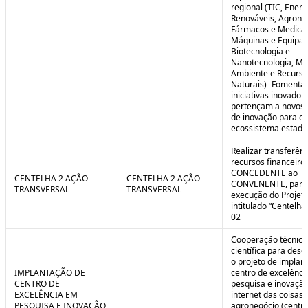
regional (TIC, Energ
Renováveis, Agrone
Fármacos e Medica
Máquinas e Equipa
Biotecnologia e
Nanotecnologia, Me
Ambiente e Recurso
Naturais) -Fomenta
iniciativas inovador
pertençam a novos
de inovação para o
ecossistema estadu
Realizar transferênc
recursos financeiros
CONCEDENTE ao
CENTELHA 2 AÇÃO
CENTELHA 2 AÇÃO
CONVENENTE, para
TRANSVERSAL
TRANSVERSAL
execução do Projet
intitulado “Centelha
02
Cooperação técnica
científica para dese
o projeto de implan
IMPLANTAÇÃO DE
centro de excelênc
CENTRO DE
pesquisa e inovaçã
EXCELÊNCIA EM
internet das coisas 
PESQUISA E INOVAÇÃO
agronegócio (centro