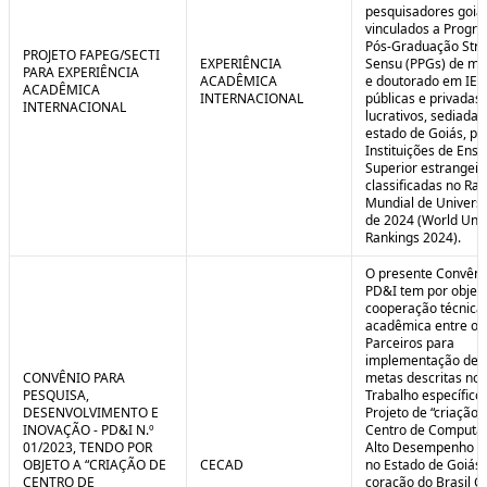
pesquisadores goia
vinculados a Progr
Pós-Graduação Stri
PROJETO FAPEG/SECTI
EXPERIÊNCIA
Sensu (PPGs) de me
PARA EXPERIÊNCIA
ACADÊMICA
e doutorado em IES
ACADÊMICA
INTERNACIONAL
públicas e privadas
INTERNACIONAL
lucrativos, sediadas
estado de Goiás, pa
Instituições de Ensi
Superior estrangei
classificadas no Ra
Mundial de Univers
de 2024 (World Univ
Rankings 2024).
O presente Convêni
PD&I tem por objet
cooperação técnica
acadêmica entre os
Parceiros para
implementação de 
CONVÊNIO PARA
metas descritas no 
PESQUISA,
Trabalho específico
DESENVOLVIMENTO E
Projeto de “criação 
INOVAÇÃO - PD&I N.º
Centro de Computa
01/2023, TENDO POR
Alto Desempenho (
OBJETO A “CRIAÇÃO DE
CECAD
no Estado de Goiás,
CENTRO DE
coração do Brasil Ce