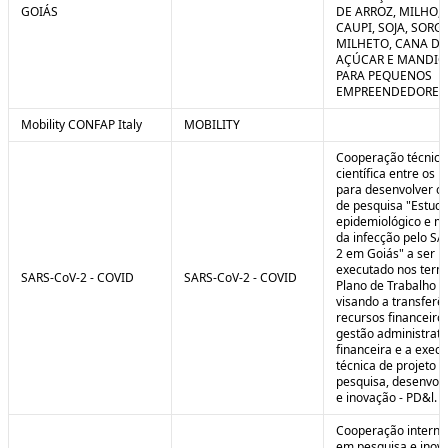
GOIÁS
DE ARROZ, MILHO, F
CAUPI, SOJA, SORG
MILHETO, CANA DE
AÇÚCAR E MANDI
PARA PEQUENOS
EMPREENDEDORES 
Mobility CONFAP Italy
MOBILITY
Cooperação técnica
científica entre os 
para desenvolver o 
de pesquisa "Estud
epidemiológico e m
da infecção pelo SA
2 em Goiás" a ser
executado nos term
SARS-CoV-2 - COVID
SARS-CoV-2 - COVID
Plano de Trabalho a
visando a transferê
recursos financeiros
gestão administrati
financeira e a exec
técnica de projeto d
pesquisa, desenvol
e inovação - PD&l.
Cooperação interna
em pesquisa e inov