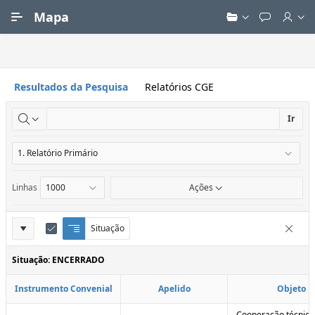
Ir para Conteúdo Principal
Mapa
Resultados da Pesquisa
Relatórios CGE
Ir
Linhas
Ações
Definições
Situação
Q
E
Remove
u
d
do
e
i
Situação: ENCERRADO
Relatório
b
t
r
a
Instrumento Convenial
Apelido
Objeto
a
r
d
C
e
o
Cooperação técnica