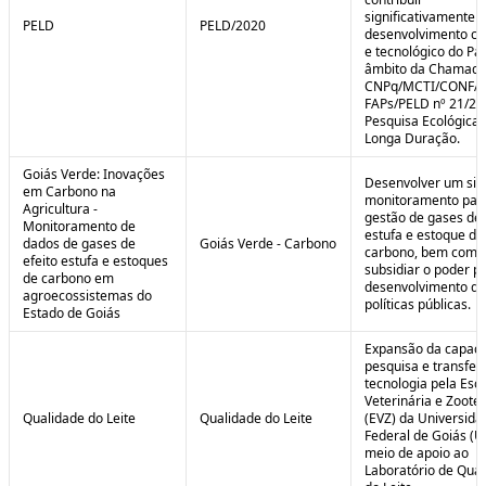
significativamente 
PELD
PELD/2020
desenvolvimento cie
e tecnológico do Paí
âmbito da Chamad
CNPq/MCTI/CONFA
FAPs/PELD nº 21/20
Pesquisa Ecológica 
Longa Duração.
Goiás Verde: Inovações
Desenvolver um sis
em Carbono na
monitoramento par
Agricultura -
gestão de gases de 
Monitoramento de
estufa e estoque de
dados de gases de
Goiás Verde - Carbono
carbono, bem como
efeito estufa e estoques
subsidiar o poder p
de carbono em
desenvolvimento de
agroecossistemas do
políticas públicas.
Estado de Goiás
Expansão da capaci
pesquisa e transfer
tecnologia pela Esc
Veterinária e Zoote
Qualidade do Leite
Qualidade do Leite
(EVZ) da Universida
Federal de Goiás (U
meio de apoio ao
Laboratório de Qua