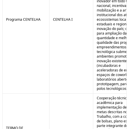
inovador em todo ter
nacional, incentivan
mobilização e a art
institucional dos at
Programa CENTELHA
CENTELHA I
ecossistemas locais
estaduais e regiona
inovação do país; co
para ampliação da
quantidade e melho
qualidade das prop
empreendimentos d
tecnológica submet
ambientes promoto
inovação existentes
(incubadoras e
aceleradoras de em
espaços de coworki
laboratórios aberto
prototipagem, parq
polos tecnológicos et
Cooperação técnica
acadêmica para
implementação de 
metas descritas no 
Trabalho, com a co
de bolsas, plano est
parte integrante do 
TERMO DE