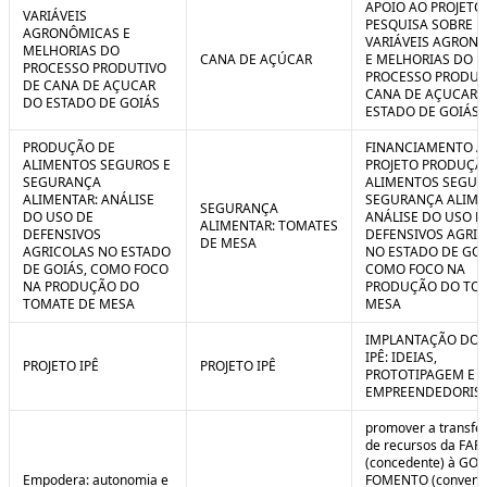
APOIO AO PROJETO
VARIÁVEIS
PESQUISA SOBRE
AGRONÔMICAS E
VARIÁVEIS AGRON
MELHORIAS DO
CANA DE AÇÚCAR
E MELHORIAS DO
PROCESSO PRODUTIVO
PROCESSO PRODUT
DE CANA DE AÇUCAR
CANA DE AÇUCAR 
DO ESTADO DE GOIÁS
ESTADO DE GOIÁS
PRODUÇÃO DE
FINANCIAMENTO A
ALIMENTOS SEGUROS E
PROJETO PRODUÇÃ
SEGURANÇA
ALIMENTOS SEGUR
ALIMENTAR: ANÁLISE
SEGURANÇA ALIME
SEGURANÇA
DO USO DE
ANÁLISE DO USO D
ALIMENTAR: TOMATES
DEFENSIVOS
DEFENSIVOS AGRI
DE MESA
AGRICOLAS NO ESTADO
NO ESTADO DE GOI
DE GOIÁS, COMO FOCO
COMO FOCO NA
NA PRODUÇÃO DO
PRODUÇÃO DO TO
TOMATE DE MESA
MESA
IMPLANTAÇÃO DO 
IPÊ: IDEIAS,
PROJETO IPÊ
PROJETO IPÊ
PROTOTIPAGEM E
EMPREENDEDORIS
promover a transfe
de recursos da FAP
(concedente) à GOI
Empodera: autonomia e
FOMENTO (convene