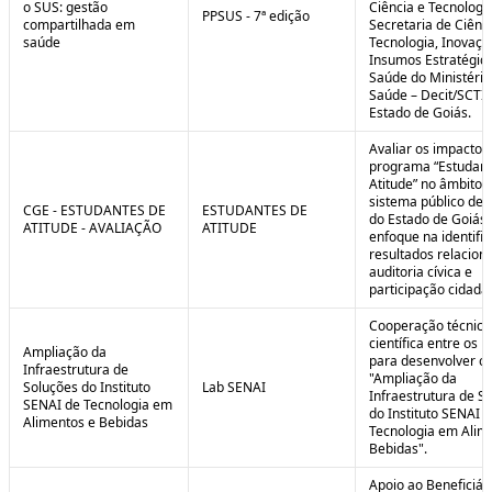
o SUS: gestão
Ciência e Tecnologi
PPSUS - 7ª edição
compartilhada em
Secretaria de Ciênci
saúde
Tecnologia, Inovaçã
Insumos Estratégic
Saúde do Ministério
Saúde – Decit/SCTI
Estado de Goiás.
Avaliar os impactos
programa “Estudant
Atitude” no âmbito 
sistema público de 
CGE - ESTUDANTES DE
ESTUDANTES DE
do Estado de Goiás
ATITUDE - AVALIAÇÃO
ATITUDE
enfoque na identifi
resultados relacion
auditoria cívica e
participação cidadã
Cooperação técnica
científica entre os 
Ampliação da
para desenvolver o 
Infraestrutura de
"Ampliação da
Soluções do Instituto
Lab SENAI
Infraestrutura de S
SENAI de Tecnologia em
do Instituto SENAI 
Alimentos e Bebidas
Tecnologia em Alim
Bebidas".
Apoio ao Beneficiár