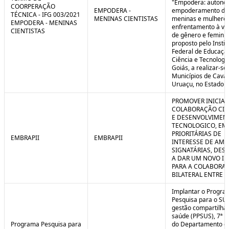
"Empodera: autono
COORPERAÇÃO
EMPODERA -
empoderamento de
TÉCNICA - IFG 003/2021
MENINAS CIENTISTAS
meninas e mulheres
EMPODERA - MENINAS
enfrentamento à vio
CIENTISTAS
de gênero e feminicí
proposto pelo Instit
Federal de Educaçã
Ciência e Tecnologi
Goiás, a realizar-se
Municípios de Caval
Uruaçu, no Estado d
PROMOVER INICIAT
COLABORAÇÃO CIE
E DESENVOLVIMEN
TECNOLOGICO, EM
PRIORITÁRIAS DE
EMBRAPII
EMBRAPII
INTERESSE DE AMB
SIGNATÁRIAS, DES
A DAR UM NOVO I
PARA A COLABORA
BILATERAL ENTRE 
Implantar o Progra
Pesquisa para o SU
gestão compartilha
saúde (PPSUS), 7ª E
Programa Pesquisa para
do Departamento d