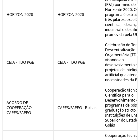
(P&I) por meio do 
Horizonte 2020. O
HORIZON 2020
HORIZON 2020
programa é estrut
três pilares: excelên
científica, liderança
industrial e desafio
promovida pela UE.
Celebração de Ter
Descentralização
Orçamentária [TDO
visando ao
CEIA - TDO PGE
CEIA - TDO PGE
desenvolvimento de
projetos de inteligê
artificial que atend
necessidades da PG
Cooperação técnica
Científica para o
Desenvolvimento d
ACORDO DE
programas de pós-
COOPERAÇÃO
CAPES/FAPEG - Bolsas
graduação stricto 
CAPES/FAPEG
Instituições de Ensi
Superior do Estado 
Goiás
Cooperação técnica