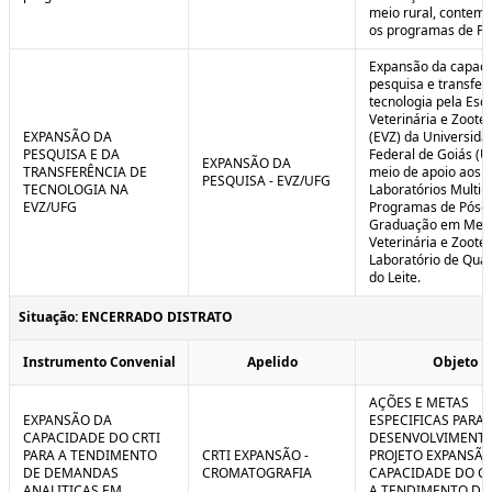
meio rural, contem
os programas de P
Expansão da capaci
pesquisa e transfer
tecnologia pela Esc
Veterinária e Zoote
EXPANSÃO DA
(EVZ) da Universida
PESQUISA E DA
Federal de Goiás (U
EXPANSÃO DA
TRANSFERÊNCIA DE
meio de apoio aos
PESQUISA - EVZ/UFG
TECNOLOGIA NA
Laboratórios Multiu
EVZ/UFG
Programas de Pós-
Graduação em Medi
Veterinária e Zoote
Laboratório de Qua
do Leite.
Situação: ENCERRADO DISTRATO
Instrumento Convenial
Apelido
Objeto
AÇÕES E METAS
EXPANSÃO DA
ESPECIFICAS PARA 
CAPACIDADE DO CRTI
DESENVOLVIMENT
PARA A TENDIMENTO
CRTI EXPANSÃO -
PROJETO EXPANSÃO
DE DEMANDAS
CROMATOGRAFIA
CAPACIDADE DO CR
ANALITICAS EM
A TENDIMENTO DE