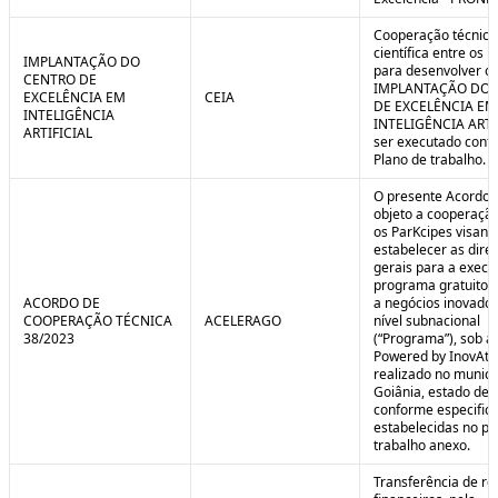
Cooperação técnica
científica entre os 
IMPLANTAÇÃO DO
para desenvolver o 
CENTRO DE
IMPLANTAÇÃO DO 
EXCELÊNCIA EM
CEIA
DE EXCELÊNCIA EM
INTELIGÊNCIA
INTELIGÊNCIA ARTI
ARTIFICIAL
ser executado conf
Plano de trabalho.
O presente Acordo 
objeto a cooperação
os ParKcipes visand
estabelecer as diret
gerais para a execu
programa gratuito 
ACORDO DE
a negócios inovado
COOPERAÇÃO TÉCNICA
ACELERAGO
nível subnacional
38/2023
(“Programa”), sob a
Powered by InovAtiv
realizado no municí
Goiânia, estado de 
conforme especific
estabelecidas no pl
trabalho anexo.
Transferência de re