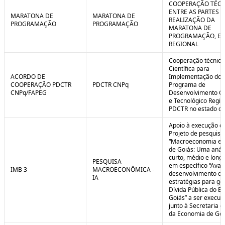
COOPERAÇÃO TÉCN
ENTRE AS PARTES P
MARATONA DE
MARATONA DE
REALIZAÇÃO DA
PROGRAMAÇÃO
PROGRAMAÇÃO
MARATONA DE
PROGRAMAÇÃO, EM
REGIONAL
Cooperação técnica
Científica para
ACORDO DE
Implementação do
COOPERAÇÃO PDCTR
PDCTR CNPq
Programa de
CNPq/FAPEG
Desenvolvimento Cie
e Tecnológico Region
PDCTR no estado de
Apoio à execução d
Projeto de pesquisa
“Macroeconomia e 
de Goiás: Uma anál
curto, médio e longo
PESQUISA
em específico “Aval
IMB 3
MACROECONÔMICA -
desenvolvimento de
IA
estratégias para ge
Dívida Pública do E
Goiás” a ser execut
junto à Secretaria 
da Economia de Goi