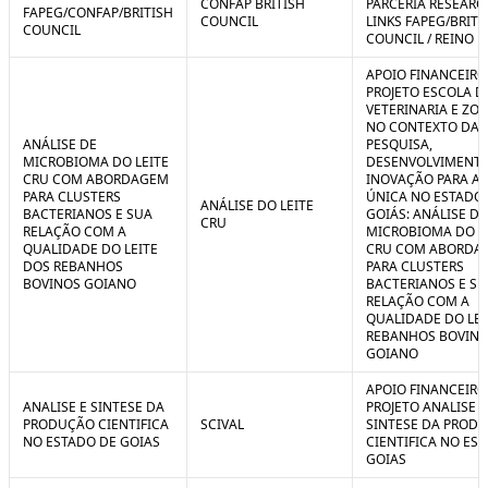
CONFAP BRITISH
PARCERIA RESEARC
FAPEG/CONFAP/BRITISH
COUNCIL
LINKS FAPEG/BRITI
COUNCIL
COUNCIL / REINO 
APOIO FINANCEIRO
PROJETO ESCOLA D
VETERINARIA E ZO
NO CONTEXTO DA
ANÁLISE DE
PESQUISA,
MICROBIOMA DO LEITE
DESENVOLVIMENTO
CRU COM ABORDAGEM
INOVAÇÃO PARA A
PARA CLUSTERS
ÚNICA NO ESTADO
ANÁLISE DO LEITE
BACTERIANOS E SUA
GOIÁS: ANÁLISE DE
CRU
RELAÇÃO COM A
MICROBIOMA DO L
QUALIDADE DO LEITE
CRU COM ABORDA
DOS REBANHOS
PARA CLUSTERS
BOVINOS GOIANO
BACTERIANOS E SU
RELAÇÃO COM A
QUALIDADE DO LEI
REBANHOS BOVIN
GOIANO
APOIO FINANCEIRO
ANALISE E SINTESE DA
PROJETO ANALISE E
PRODUÇÃO CIENTIFICA
SCIVAL
SINTESE DA PROD
NO ESTADO DE GOIAS
CIENTIFICA NO ES
GOIAS