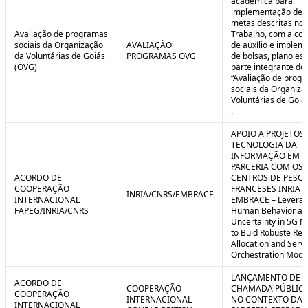
acadêmica para
implementação de 
metas descritas no 
Avaliação de programas
Trabalho, com a co
sociais da Organização
AVALIAÇÃO
de auxílio e implem
da Voluntárias de Goiás
PROGRAMAS OVG
de bolsas, plano est
(OVG)
parte integrante do 
“Avaliação de prog
sociais da Organiza
Voluntárias de Goiá
.
APOIO A PROJETOS
TECNOLOGIA DA
INFORMAÇÃO EM
PARCERIA COM OS
ACORDO DE
CENTROS DE PESQ
COOPERAÇÃO
FRANCESES INRIA E
INRIA/CNRS/EMBRACE
INTERNACIONAL
EMBRACE – Leverag
FAPEG/INRIA/CNRS
Human Behavior an
Uncertainty in 5G N
to Buid Robuste Re
Allocation and Serv
Orchestration Mode
LANÇAMENTO DE
ACORDO DE
COOPERAÇÃO
CHAMADA PÚBLICA
COOPERAÇÃO
INTERNACIONAL
NO CONTEXTO DA
INTERNACIONAL