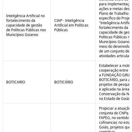
para implementaçã
ações e metas descr
Plano de Trabalho
Inteligência Artificial no
específico do Projet
fortalecimento da
CIAP - Inteligência
"Inteligência Artifici
capacidade de gestão
Artificial em Políticas
fortalecimento da
de Políticas Públicas nos
Públicas
capacidade de gest
Municípios Goianos
Políticas Públicas n
Municípios Goianos
meio do desenvolvi
de um conjunto de
atividades articulad
Estabelecer a mútu
cooperação entre F
a FUNDAÇÃO GRU
BOTICÁRIO, para ap
BOTICARIO
BOTICÁRIO
projetos de pesquis
e aplicada na área 
Conservação da Na
no Estado de Goiás.
Propiciar a atuação
conjunta do CNPq e
FAPEG, no sentido 
cofinanciar, no esta
Goiás, projetos que
contribuir