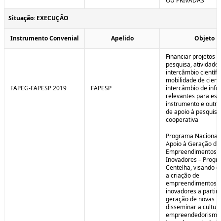
OU PRIVADAS
Situação: EXECUÇÃO
Instrumento Convenial
Apelido
Objeto
Financiar projetos d
pesquisa, atividade
intercâmbio científi
mobilidade de cienti
FAPEG-FAPESP 2019
FAPESP
intercâmbio de inf
relevantes para est
instrumento e outra
de apoio à pesquisa
cooperativa
Programa Nacional
Apoio à Geração de
Empreendimentos
Inovadores – Prog
Centelha, visando e
a criação de
empreendimentos
inovadores a partir 
geração de novas id
disseminar a cultur
empreendedorismo