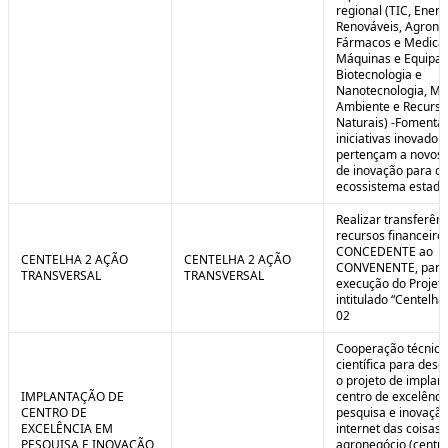
regional (TIC, Energ
Renováveis, Agrone
Fármacos e Medica
Máquinas e Equipa
Biotecnologia e
Nanotecnologia, Me
Ambiente e Recurso
Naturais) -Fomenta
iniciativas inovador
pertençam a novos
de inovação para o
ecossistema estadu
Realizar transferênc
recursos financeiros
CONCEDENTE ao
CENTELHA 2 AÇÃO
CENTELHA 2 AÇÃO
CONVENENTE, para
TRANSVERSAL
TRANSVERSAL
execução do Projet
intitulado “Centelha
02
Cooperação técnica
científica para dese
o projeto de implan
IMPLANTAÇÃO DE
centro de excelênc
CENTRO DE
pesquisa e inovaçã
EXCELÊNCIA EM
internet das coisas 
PESQUISA E INOVAÇÃO
agronegócio (centro