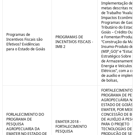
Implementação de 
metas descritas nos
de Trabalho “Avalia
Impactos Econômic
Programas de Gast
Tributário do Estad
Goiás – Crédito Ou
Programas de
PROGRAMAS DE
e Fomentar/Produzir
Incentivos Fiscais são
INCENTIVOS FISCAIS -
“Construção da Matr
Efetivos? Evidências
IMB 2
Insumo-Produto de 
para o Estado de Goiás
(MIP_GO)” e “Estudo
Estratégico Sobre S
de Armazenamento
Energia e Veículos
Elétricos”, com a c
de auxílio e implem
de bolsas,
FORTALECIMENTO 
PROGRAMA DE PES
AGROPECUÁRIA NO
ESTADO DE GOIÁS 
EMATER, POR MEIO
FORLALECIMENTO DO
CONCESSÃO DE BO
PROGRAMA DE
DE AUXÍLIO À PESQ
EMATER 2018 -
PESQUISA
PARA O PROJETO
FORTALECIMENTO
AGROPECUARIA DA
TECNOLOGIAS DE
PESQUISA
EMATER NO ESTADO DE
PRODUÇÃO DE SE