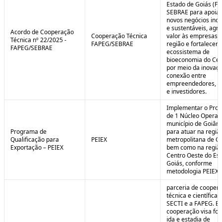
Estado de Goiás (F
SEBRAE para apoiar
novos negócios ino
e sustentáveis, agr
Acordo de Cooperação
Cooperação Técnica
valor às empresas 
Técnica nº 22/2025 -
FAPEG/SEBRAE
região e fortalecer 
FAPEG/SEBRAE
ecossistema de
bioeconomia do Cer
por meio da inovaçã
conexão entre
empreendedores, 
e investidores.
Implementar o Pro
de 1 Núcleo Operac
município de Goiâni
Programa de
para atuar na regiã
Qualificação para
PEIEX
metropolitana de Go
Exportação – PEIEX
bem como na regiã
Centro Oeste do Es
Goiás, conforme
metodologia PEIEX.
parceria de cooper
técnica e científica 
SECTI e a FAPEG. E
cooperação visa fo
ida e estadia de