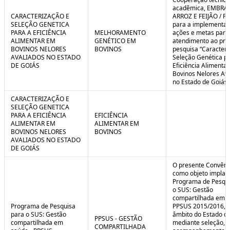
C
n
acadêmica, EMBRA
o
t
CARACTERIZAÇÃO E
ARROZ E FEIJÃO / F
n
r
SELEÇÃO GENETICA
para a implementaç
t
o
PARA A EFICIÊNCIA
MELHORAMENTO
ações e metas para
r
l
ALIMENTAR EM
GENÉTICO EM
atendimento ao pro
o
B
BOVINOS NELORES
BOVINOS
pesquisa “Caracteri
l
r
AVALIADOS NO ESTADO
Seleção Genética p
e
e
DE GOIÁS
Eficiência Alimenta
:
a
Bovinos Nelores Av
S
k
no Estado de Goiás”
i
t
CARACTERIZAÇÃO E
u
SELEÇÃO GENETICA
a
PARA A EFICIÊNCIA
EFICIÊNCIA
ç
ALIMENTAR EM
ALIMENTAR EM
ã
BOVINOS NELORES
BOVINOS
o
AVALIADOS NO ESTADO
DE GOIÁS
O presente Convêni
como objeto implan
Programa de Pesqui
o SUS: Gestão
compartilhada em s
Programa de Pesquisa
PPSUS 2015/2016, 
para o SUS: Gestão
âmbito do Estado de
PPSUS - GESTÃO
compartilhada em
mediante seleção, a
COMPARTILHADA