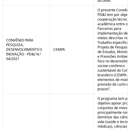
do Leite.
O presente Convêni
PD&I tem por objet
cooperação técnica
acadêmica entre os
Parceiros para
implementação de 
metas descritas no 
CONVÊNIO PARA
Trabalho específico
PESQUISA,
Projeto de Pesquisa
DESENVOLVIMENTO E
CEMPA
de Estudos, Monito
INOVAÇÃO - PD&I N.º
e Previsões Ambien
04/2021
foco no desenvolvi
socioe-conômico
sustentável do Cer
brasileiro (CEMPA-C
elementos de mode
previsão de curto e
prazos”.
O programa tem po
objetivo apoiar proj
conjuntos de invest
principalmente nos
domínios das ciênci
vida (saúde e tecno
médicas), ciências a