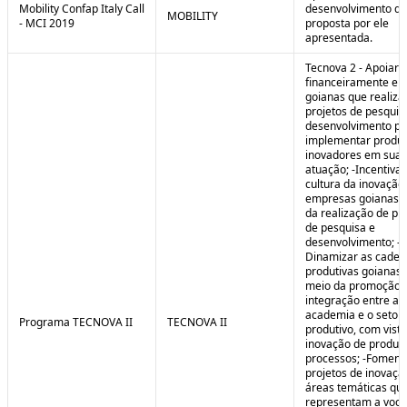
Mobility Confap Italy Call
desenvolvimento da
MOBILITY
- MCI 2019
proposta por ele
apresentada.
Tecnova 2 - Apoiar
financeiramente e
goianas que realiz
projetos de pesquis
desenvolvimento pa
implementar produ
inovadores em sua 
atuação; -Incentivar
cultura da inovação
empresas goianas 
da realização de pr
de pesquisa e
desenvolvimento; -
Dinamizar as cadei
produtivas goianas 
meio da promoção 
integração entre a
academia e o setor
Programa TECNOVA II
TECNOVA II
produtivo, com vista
inovação de produt
processos; -Foment
projetos de inovaç
áreas temáticas qu
representam a voc