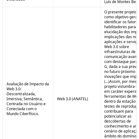
Luís de Montes Belo
O presente projeto
como objetivo geral
identificar os fatore
habilitadores para a
elucidação dos impa
implicações das no
aplicações e serviç
Web 3.0 sobre
infraestruturas de
comunicação avanç
com destaque para 
G, dada a sua preva
no futuro próximo e
inovações que impul
(...)Assim, por meio
Avaliação de Impacto da
projeto vislumbra-se
Web 3.0:
em caráter experim
Descentralizada,
ferramentas de Web
Imersiva, Semântica,
Web 3.0 (ANATEL)
dentro da estação 
Centrada no Usuário e
testes de reproduç
Conectada com o
contribuam para
Mundo Ciberfísico.
potencializar as
descobertas de
conhecimento e aná
cenário de aplicaçã
âmbito do domínio v