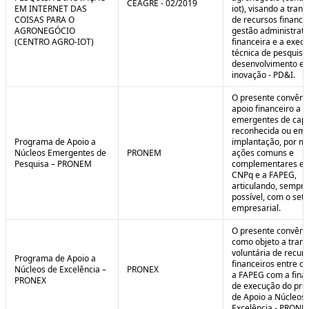
CEAGRE - 02/2019
EM INTERNET DAS
iot), visando a tran
COISAS PARA O
de recursos financei
AGRONEGÓCIO
gestão administrati
(CENTRO AGRO-IOT)
financeira e a exec
técnica de pesquisa
desenvolvimento e
inovação - PD&I.
O presente convênio
apoio financeiro a 
emergentes de cap
reconhecida ou em 
Programa de Apoio a
implantação, por m
Núcleos Emergentes de
PRONEM
ações comuns e
Pesquisa – PRONEM
complementares en
CNPq e a FAPEG,
articulando, sempr
possível, com o seto
empresarial.
O presente convêni
como objeto a trans
voluntária de recur
Programa de Apoio a
financeiros entre o
Núcleos de Excelência –
PRONEX
a FAPEG com a fina
PRONEX
de execução do pr
de Apoio a Núcleos
Excelência - PRONE