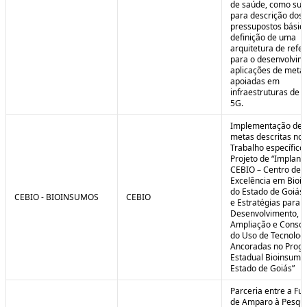
de saúde, como sub
para descrição dos
pressupostos básic
definição de uma
arquitetura de refe
para o desenvolvim
aplicações de meta
apoiadas em
infraestruturas de 
5G.
Implementação de 
metas descritas no 
Trabalho específico
Projeto de “Implant
CEBIO – Centro de
Excelência em Bioi
do Estado de Goiás 
CEBIO - BIOINSUMOS
CEBIO
e Estratégias para o
Desenvolvimento,
Ampliação e Consol
do Uso de Tecnolog
Ancoradas no Prog
Estadual Bioinsumo
Estado de Goiás”
Parceria entre a Fu
de Amparo à Pesqui