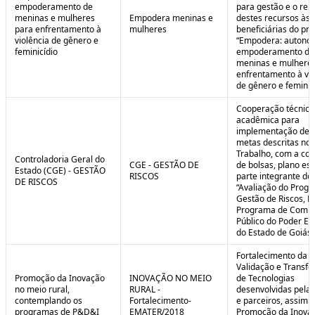
empoderamento de
para gestão e o rep
meninas e mulheres
Empodera meninas e
destes recursos às
para enfrentamento à
mulheres
beneficiárias do pro
violência de gênero e
“Empodera: autono
feminicídio
empoderamento de
meninas e mulheres
enfrentamento à vio
de gênero e feminicí
Cooperação técnica
acadêmica para
implementação de 
metas descritas no 
Trabalho, com a co
Controladoria Geral do
CGE - GESTÃO DE
de bolsas, plano est
Estado (CGE) - GESTÃO
RISCOS
parte integrante do 
DE RISCOS
“Avaliação do Prog
Gestão de Riscos, Ei
Programa de Compl
Público do Poder Ex
do Estado de Goiás”
Fortalecimento da P
Validação e Transfe
Promoção da Inovação
INOVAÇÃO NO MEIO
de Tecnologias
no meio rural,
RURAL -
desenvolvidas pela
contemplando os
Fortalecimento-
e parceiros, assim 
programas de P&D&I
EMATER/2018
Promoção da Inova