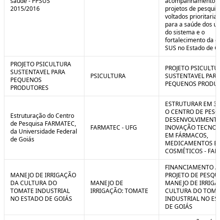
saúde - PPSUS
acompanhamento d
2015/2016
projetos de pesquis
voltados prioritari
para a saúde dos us
do sistema e o
fortalecimento da g
SUS no Estado de G
PROJETO PSICULTURA
PROJETO PSICULTU
SUSTENTAVEL PARA
PSICULTURA
SUSTENTAVEL PARA
PEQUENOS
PEQUENOS PRODU
PRODUTORES
ESTRUTURAR EM 3
O CENTRO DE PESQ
Estruturação do Centro
DESENVOLVIMENTO
de Pesquisa FARMATEC,
FARMATEC - UFG
INOVAÇÃO TECNOL
da Universidade Federal
EM FÁRMACOS,
de Goiás
MEDICAMENTOS E
COSMÉTICOS - FA
FINANCIAMENTO A
MANEJO DE IRRIGAÇÃO
PROJETO DE PESQU
DA CULTURA DO
MANEJO DE
MANEJO DE IRRIGA
TOMATE INDUSTRIAL
IRRIGAÇÃO: TOMATE
CULTURA DO TOMA
NO ESTADO DE GOIÁS
INDUSTRIAL NO ES
DE GOIÁS