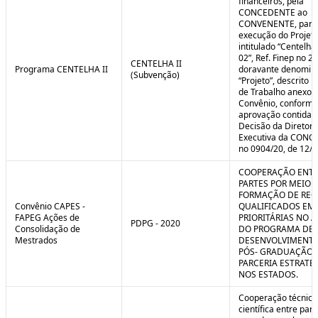
financeiros, pela
CONCEDENTE ao
CONVENENTE, para
execução do Projet
intitulado “Centelha
02”, Ref. Finep no 2
CENTELHA II
Programa CENTELHA II
doravante denomin
(Subvenção)
“Projeto”, descrito 
de Trabalho anexo a
Convênio, conforme
aprovação contida 
Decisão da Diretori
Executiva da CON
no 0904/20, de 12/1
COOPERAÇÃO ENTR
PARTES POR MEIO 
FORMAÇÃO DE REC
Convênio CAPES -
QUALIFICADOS EM
FAPEG Ações de
PRIORITÁRIAS NO 
PDPG - 2020
Consolidação de
DO PROGRAMA DE
Mestrados
DESENVOLVIMENT
PÓS- GRADUAÇÃO (
PARCERIA ESTRATÉ
NOS ESTADOS.
Cooperação técnica
científica entre par