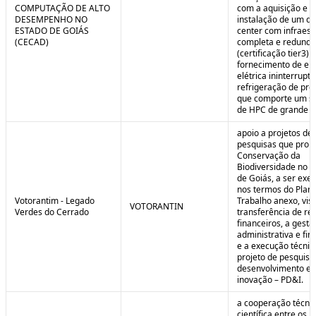
COMPUTAÇÃO DE ALTO
com a aquisição e
DESEMPENHO NO
instalação de um da
ESTADO DE GOIÁS
center com infraest
(CECAD)
completa e redunda
(certificação tier3) 
fornecimento de en
elétrica ininterrupta
refrigeração de pre
que comporte um s
de HPC de grande po
apoio a projetos de
pesquisas que pro
Conservação da
Biodiversidade no E
de Goiás, a ser exe
nos termos do Plan
Votorantim - Legado
Trabalho anexo, vis
VOTORANTIN
Verdes do Cerrado
transferência de re
financeiros, a gestã
administrativa e fin
e a execução técnic
projeto de pesquisa
desenvolvimento e
inovação – PD&I.
a cooperação técnic
científica entre os 