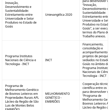
para desenvolver o 
Inovação,
“Inovação,
Desenvolvimento e
Desenvolvimento e
Sustentabilidade:
Sustentabilidade:
Estreitamento entre
Unievangélica 2020
Estreitamento entre
Universidade e Setor
Universidade e Seto
Produtivo no Estado de
Produtivo no Estado
Goiás
Goiás”, a ser execu
termos do Plano de
Trabalho anexos.
Financaimento,
consolidação e
acompanhamento d
Programa Institutos
projetos de pesquis
Nacionais de Ciência e
INCT
sediados no Estado
Tecnologia - INCT
Goiás no âmbito do
Programa Institutos
Nacionais de Ciênci
Tecnologia - INCT
Cooperação técnica
Programa de
científica entre os 
Melhoramento Genético
para desenvolver o
de Bovinos Leiteiros em
MELHORAMENTO
“Programa de
Propriedades Rurais APL
GENÉTICO -
Melhoramento Gené
Lácteo da Região de São
EMBRIÕES
Bovinos Leiteiros A
Luis de Montes Belos
Lácteo da Região d
EMBRIÕES