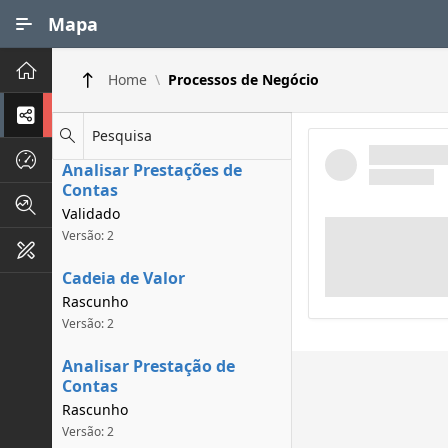
Ir para Conteúdo Principal
Mapa
Principal
Home
Processos de Negócio
Processos de Negócios
Pesquisa
Dados INPI
Analisar Prestações de
Contas
Indicadores FAPEG
Validado
Versão: 2
Instrumentos de Gestão
Cadeia de Valor
Rascunho
Versão: 2
Analisar Prestação de
Contas
Rascunho
Versão: 2