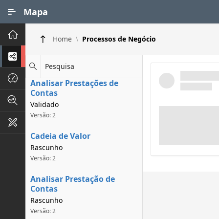
Ir para Conteúdo Principal
Mapa
Principal
Home
Processos de Negócio
Processos de Negócios
Pesquisa
Dados INPI
Analisar Prestações de
Contas
Indicadores FAPEG
Validado
Versão: 2
Instrumentos de Gestão
Cadeia de Valor
Rascunho
Versão: 2
Analisar Prestação de
Contas
Rascunho
Versão: 2