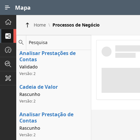
Ir para Conteúdo Principal
Mapa
Principal
Home
Processos de Negócio
Processos de Negócios
Pesquisa
Dados INPI
Analisar Prestações de
Contas
Indicadores FAPEG
Validado
Versão: 2
Instrumentos de Gestão
Cadeia de Valor
Rascunho
Versão: 2
Analisar Prestação de
Contas
Rascunho
Versão: 2