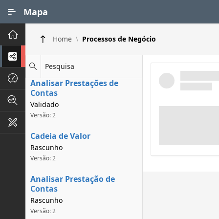
Ir para Conteúdo Principal
Mapa
Principal
Home
Processos de Negócio
Processos de Negócios
Pesquisa
Dados INPI
Analisar Prestações de
Contas
Indicadores FAPEG
Validado
Versão: 2
Instrumentos de Gestão
Cadeia de Valor
Rascunho
Versão: 2
Analisar Prestação de
Contas
Rascunho
Versão: 2