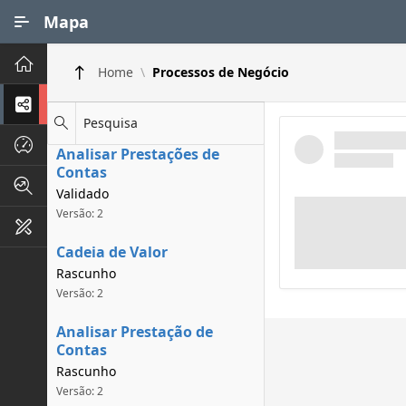
Ir para Conteúdo Principal
Mapa
Principal
Home
Processos de Negócio
Processos de Negócios
Pesquisa
Dados INPI
Analisar Prestações de
Contas
Indicadores FAPEG
Validado
Versão: 2
Instrumentos de Gestão
Cadeia de Valor
Rascunho
Versão: 2
Analisar Prestação de
Contas
Rascunho
Versão: 2