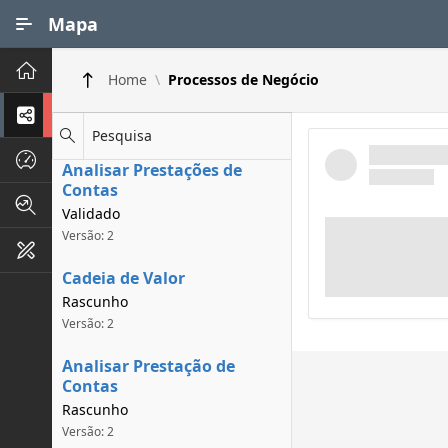
Ir para Conteúdo Principal
Mapa
Principal
Home
Processos de Negócio
Processos de Negócios
Pesquisa
Dados INPI
Analisar Prestações de
Contas
Indicadores FAPEG
Validado
Versão: 2
Instrumentos de Gestão
Cadeia de Valor
Rascunho
Versão: 2
Analisar Prestação de
Contas
Rascunho
Versão: 2