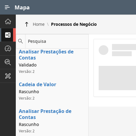
Ir para Conteúdo Principal
Mapa
Principal
Home
Processos de Negócio
Processos de Negócios
Pesquisa
Dados INPI
Analisar Prestações de
Contas
Indicadores FAPEG
Validado
Versão: 2
Instrumentos de Gestão
Cadeia de Valor
Rascunho
Versão: 2
Analisar Prestação de
Contas
Rascunho
Versão: 2