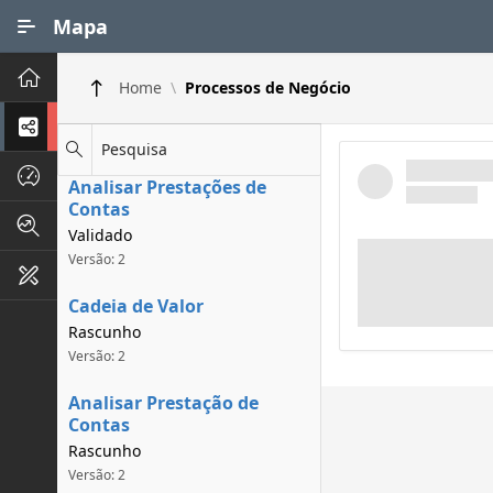
Ir para Conteúdo Principal
Mapa
Principal
Home
Processos de Negócio
Processos de Negócios
Pesquisa
Dados INPI
Analisar Prestações de
Contas
Indicadores FAPEG
Validado
Versão: 2
Instrumentos de Gestão
Cadeia de Valor
Rascunho
Versão: 2
Analisar Prestação de
Contas
Rascunho
Versão: 2