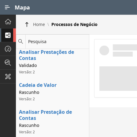
Ir para Conteúdo Principal
Mapa
Principal
Home
Processos de Negócio
Processos de Negócios
Pesquisa
Dados INPI
Analisar Prestações de
Contas
Indicadores FAPEG
Validado
Versão: 2
Instrumentos de Gestão
Cadeia de Valor
Rascunho
Versão: 2
Analisar Prestação de
Contas
Rascunho
Versão: 2