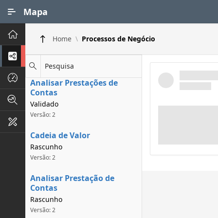
Ir para Conteúdo Principal
Mapa
Principal
Home
Processos de Negócio
Processos de Negócios
Pesquisa
Dados INPI
Analisar Prestações de
Contas
Indicadores FAPEG
Validado
Versão: 2
Instrumentos de Gestão
Cadeia de Valor
Rascunho
Versão: 2
Analisar Prestação de
Contas
Rascunho
Versão: 2