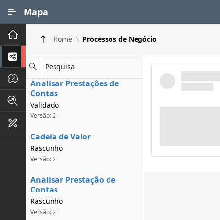
Ir para Conteúdo Principal
Mapa
Principal
Home
Processos de Negócio
Processos de Negócios
Pesquisa
Dados INPI
Analisar Prestações de
Contas
Indicadores FAPEG
Validado
Versão: 2
Instrumentos de Gestão
Cadeia de Valor
Rascunho
Versão: 2
Analisar Prestação de
Contas
Rascunho
Versão: 2