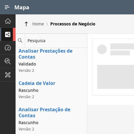
Ir para Conteúdo Principal
Mapa
Principal
Home
Processos de Negócio
Processos de Negócios
Pesquisa
Dados INPI
Analisar Prestações de
Contas
Indicadores FAPEG
Validado
Versão: 2
Instrumentos de Gestão
Cadeia de Valor
Rascunho
Versão: 2
Analisar Prestação de
Contas
Rascunho
Versão: 2