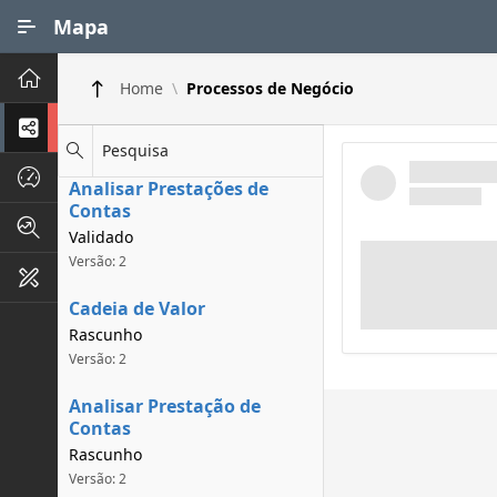
Ir para Conteúdo Principal
Mapa
Principal
Home
Processos de Negócio
Processos de Negócios
Pesquisa
Dados INPI
Analisar Prestações de
Contas
Indicadores FAPEG
Validado
Versão: 2
Instrumentos de Gestão
Cadeia de Valor
Rascunho
Versão: 2
Analisar Prestação de
Contas
Rascunho
Versão: 2