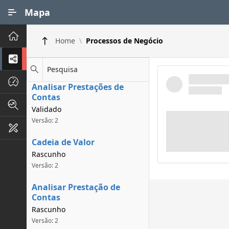
Ir para Conteúdo Principal
Mapa
Principal
Home
Processos de Negócio
Processos de Negócios
Pesquisa
Dados INPI
Analisar Prestações de
Contas
Indicadores FAPEG
Validado
Versão: 2
Instrumentos de Gestão
Cadeia de Valor
Rascunho
Versão: 2
Analisar Prestação de
Contas
Rascunho
Versão: 2