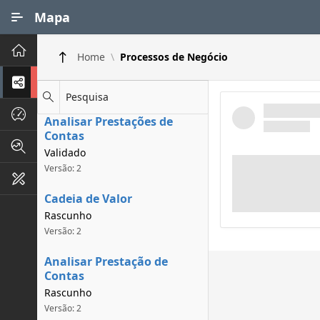
Ir para Conteúdo Principal
Mapa
Principal
Home
Processos de Negócio
Processos de Negócios
Pesquisa
Dados INPI
Analisar Prestações de
Contas
Indicadores FAPEG
Validado
Versão: 2
Instrumentos de Gestão
Cadeia de Valor
Rascunho
Versão: 2
Analisar Prestação de
Contas
Rascunho
Versão: 2