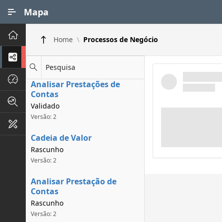
Ir para Conteúdo Principal
Mapa
Principal
Home
Processos de Negócio
Processos de Negócios
Pesquisa
Dados INPI
Analisar Prestações de
Contas
Indicadores FAPEG
Validado
Versão: 2
Instrumentos de Gestão
Cadeia de Valor
Rascunho
Versão: 2
Analisar Prestação de
Contas
Rascunho
Versão: 2