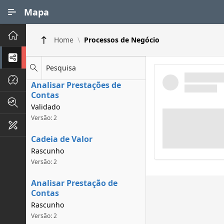
Ir para Conteúdo Principal
Mapa
Principal
Home
Processos de Negócio
Processos de Negócios
Pesquisa
Dados INPI
Analisar Prestações de
Contas
Indicadores FAPEG
Validado
Versão: 2
Instrumentos de Gestão
Cadeia de Valor
Rascunho
Versão: 2
Analisar Prestação de
Contas
Rascunho
Versão: 2