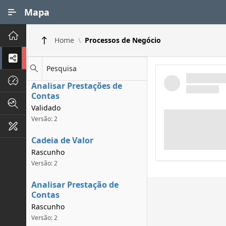
Ir para Conteúdo Principal
Mapa
Principal
Home
Processos de Negócio
Processos de Negócios
Pesquisa
Dados INPI
Analisar Prestações de
Contas
Indicadores FAPEG
Validado
Versão: 2
Instrumentos de Gestão
Cadeia de Valor
Rascunho
Versão: 2
Analisar Prestação de
Contas
Rascunho
Versão: 2