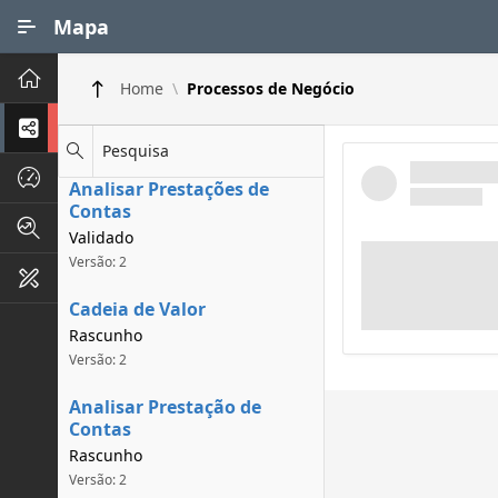
Ir para Conteúdo Principal
Mapa
Principal
Home
Processos de Negócio
Processos de Negócios
Pesquisa
Dados INPI
Analisar Prestações de
Contas
Indicadores FAPEG
Validado
Versão: 2
Instrumentos de Gestão
Cadeia de Valor
Rascunho
Versão: 2
Analisar Prestação de
Contas
Rascunho
Versão: 2