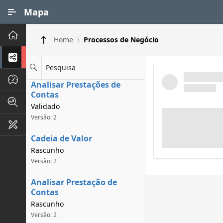
Ir para Conteúdo Principal
Mapa
Principal
Home
Processos de Negócio
Processos de Negócios
Pesquisa
Dados INPI
Analisar Prestações de
Contas
Indicadores FAPEG
Validado
Versão: 2
Instrumentos de Gestão
Cadeia de Valor
Rascunho
Versão: 2
Analisar Prestação de
Contas
Rascunho
Versão: 2