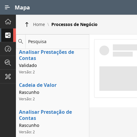
Ir para Conteúdo Principal
Mapa
Principal
Home
Processos de Negócio
Processos de Negócios
Pesquisa
Dados INPI
Analisar Prestações de
Contas
Indicadores FAPEG
Validado
Versão: 2
Instrumentos de Gestão
Cadeia de Valor
Rascunho
Versão: 2
Analisar Prestação de
Contas
Rascunho
Versão: 2