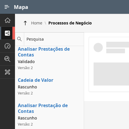
Ir para Conteúdo Principal
Mapa
Principal
Home
Processos de Negócio
Processos de Negócios
Pesquisa
Dados INPI
Analisar Prestações de
Contas
Indicadores FAPEG
Validado
Versão: 2
Instrumentos de Gestão
Cadeia de Valor
Rascunho
Versão: 2
Analisar Prestação de
Contas
Rascunho
Versão: 2