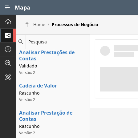
Ir para Conteúdo Principal
Mapa
Principal
Home
Processos de Negócio
Processos de Negócios
Pesquisa
Dados INPI
Analisar Prestações de
Contas
Indicadores FAPEG
Validado
Versão: 2
Instrumentos de Gestão
Cadeia de Valor
Rascunho
Versão: 2
Analisar Prestação de
Contas
Rascunho
Versão: 2