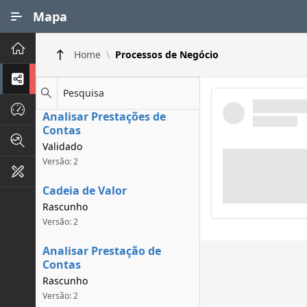
Ir para Conteúdo Principal
Mapa
Principal
Home
Processos de Negócio
Processos de Negócios
Pesquisa
Dados INPI
Analisar Prestações de
Contas
Indicadores FAPEG
Validado
Versão: 2
Instrumentos de Gestão
Cadeia de Valor
Rascunho
Versão: 2
Analisar Prestação de
Contas
Rascunho
Versão: 2