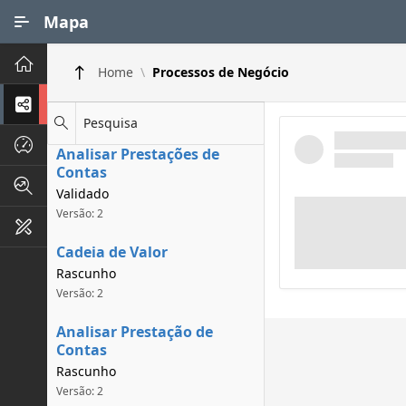
Ir para Conteúdo Principal
Mapa
Principal
Home
Processos de Negócio
Processos de Negócios
Pesquisa
Dados INPI
Analisar Prestações de
Contas
Indicadores FAPEG
Validado
Versão: 2
Instrumentos de Gestão
Cadeia de Valor
Rascunho
Versão: 2
Analisar Prestação de
Contas
Rascunho
Versão: 2