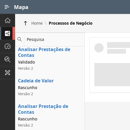
Ir para Conteúdo Principal
Mapa
Principal
Home
Processos de Negócio
Processos de Negócios
Pesquisa
Dados INPI
Analisar Prestações de
Contas
Indicadores FAPEG
Validado
Versão: 2
Instrumentos de Gestão
Cadeia de Valor
Rascunho
Versão: 2
Analisar Prestação de
Contas
Rascunho
Versão: 2