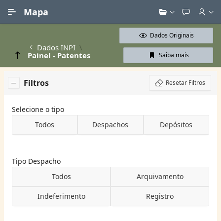
Ir para Conteúdo Principal
Mapa
Dados Originais
Dados INPI
Painel - Patentes
Saiba mais
Filtros
Resetar Filtros
Selecione o tipo
Todos
Despachos
Depósitos
Tipo Despacho
Todos
Arquivamento
Indeferimento
Registro