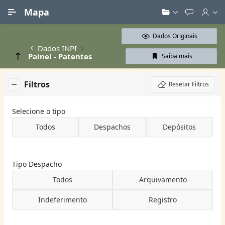
Ir para Conteúdo Principal
Mapa
Dados Originais
Dados INPI
Painel - Patentes
Saiba mais
Filtros
Resetar Filtros
Selecione o tipo
Todos
Despachos
Depósitos
Tipo Despacho
Todos
Arquivamento
Indeferimento
Registro