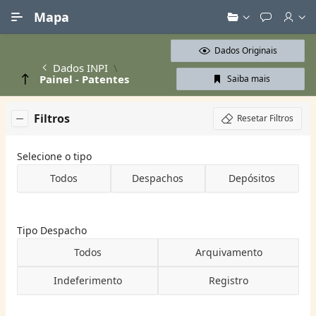
Ir para Conteúdo Principal
Mapa
Dados Originais
Dados INPI
Painel - Patentes
Saiba mais
Filtros
Resetar Filtros
Selecione o tipo
Todos
Despachos
Depósitos
Tipo Despacho
Todos
Arquivamento
Indeferimento
Registro