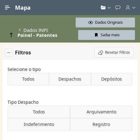
Ir para Conteúdo Principal
Mapa
Dados Originais
Dados INPI
Painel - Patentes
Saiba mais
Filtros
Resetar Filtros
Selecione o tipo
Todos
Despachos
Depósitos
Tipo Despacho
Todos
Arquivamento
Indeferimento
Registro