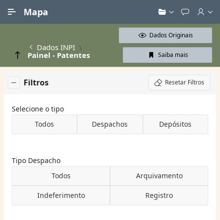
Ir para Conteúdo Principal
Mapa
Dados Originais
Dados INPI
Painel - Patentes
Saiba mais
Filtros
Resetar Filtros
Selecione o tipo
Todos
Despachos
Depósitos
Tipo Despacho
Todos
Arquivamento
Indeferimento
Registro