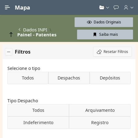
Ir para Conteúdo Principal
Mapa
Dados Originais
Dados INPI
Painel - Patentes
Saiba mais
Filtros
Resetar Filtros
Selecione o tipo
Todos
Despachos
Depósitos
Tipo Despacho
Todos
Arquivamento
Indeferimento
Registro