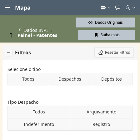
Ir para Conteúdo Principal
Mapa
Dados Originais
Dados INPI
Painel - Patentes
Saiba mais
Filtros
Resetar Filtros
Selecione o tipo
Todos
Despachos
Depósitos
Tipo Despacho
Todos
Arquivamento
Indeferimento
Registro