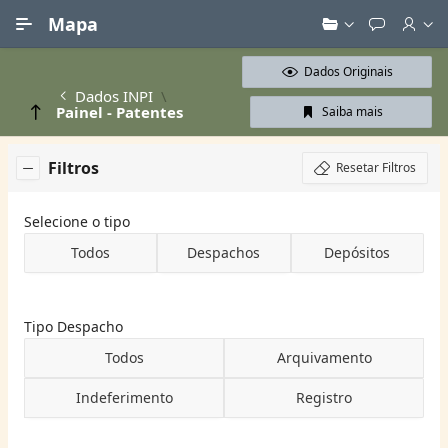
Ir para Conteúdo Principal
Mapa
Dados Originais
Dados INPI
Painel - Patentes
Saiba mais
Filtros
Resetar Filtros
Selecione o tipo
Todos
Despachos
Depósitos
Tipo Despacho
Todos
Arquivamento
Indeferimento
Registro